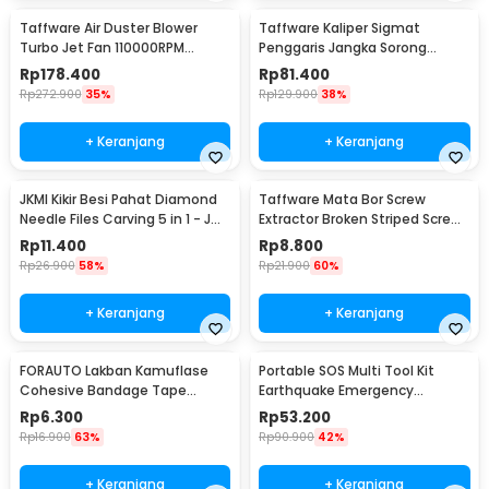
Taffware Air Duster Blower
Taffware Kaliper Sigmat
Turbo Jet Fan 110000RPM
Penggaris Jangka Sorong
4000mAh 100W - Y1
Digital LCD 150mm - SH20
Rp
178.400
Rp
81.400
Rp
272.900
35%
Rp
129.900
38%
+ Keranjang
+ Keranjang
JKMI Kikir Besi Pahat Diamond
Taffware Mata Bor Screw
Needle Files Carving 5 in 1 - JM-
Extractor Broken Striped Screw
FL1-1
Remover 4 PCS - S2
Rp
11.400
Rp
8.800
Rp
26.900
58%
Rp
21.900
60%
+ Keranjang
+ Keranjang
FORAUTO Lakban Kamuflase
Portable SOS Multi Tool Kit
Cohesive Bandage Tape
Earthquake Emergency
Hunting 4.5M 50mm - H10
Outdoor Survival - JT21
Rp
6.300
Rp
53.200
Rp
16.900
63%
Rp
90.900
42%
+ Keranjang
+ Keranjang