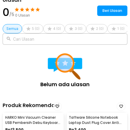
0
Beri Ulasan
/5
0
Ulasan
Semua
5
(
0
)
4
(
0
)
3
(
0
)
2
(
0
)
1
(
0
)
Cari Ulasan
Belum ada ulasan
Produk Rekomendasi
HARKO Mini Vacuum Cleaner
Taffware Silicone Notebook
USB Pembersih Debu Keyboard
Laptop Dust Plug Cover Anti
Laptop PC - FD-368
Debu 13 PCS - A1
Rp
13.500
Rp
3.400