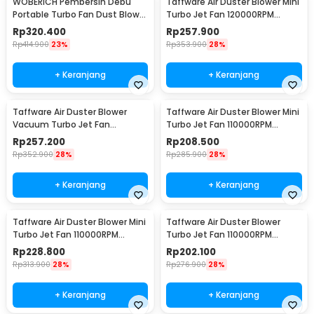
WOBERICH Pembersih Debu
Taffware Air Duster Blower Mini
Portable Turbo Fan Dust Blower
Turbo Jet Fan 120000RPM
21V 31000RPM - WH-310
5200mAh 184W - Z1
Rp
320.400
Rp
257.900
Rp
414.900
23%
Rp
353.900
28%
+ Keranjang
+ Keranjang
Taffware Air Duster Blower
Taffware Air Duster Blower Mini
Vacuum Turbo Jet Fan
Turbo Jet Fan 110000RPM
130000RPM 8000Pa 184W - P30
4000mAh 110W Standard
Rp
257.200
Rp
208.500
Version - P70
Rp
352.900
28%
Rp
285.900
28%
+ Keranjang
+ Keranjang
Taffware Air Duster Blower Mini
Taffware Air Duster Blower
Turbo Jet Fan 110000RPM
Turbo Jet Fan 110000RPM
4000mAh 110W Vacuum
2000mAh 110W - Z2
Rp
228.800
Rp
202.100
Version - P70
Rp
313.900
28%
Rp
276.900
28%
+ Keranjang
+ Keranjang