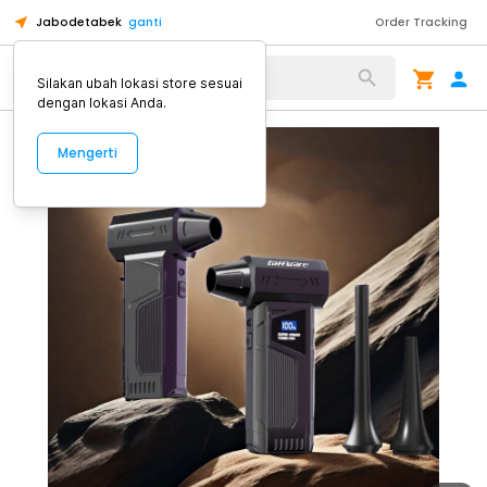
Jabodetabek
ganti
Order Tracking
Alat Kopi
Silakan ubah lokasi store sesuai
dengan lokasi Anda.
Mengerti