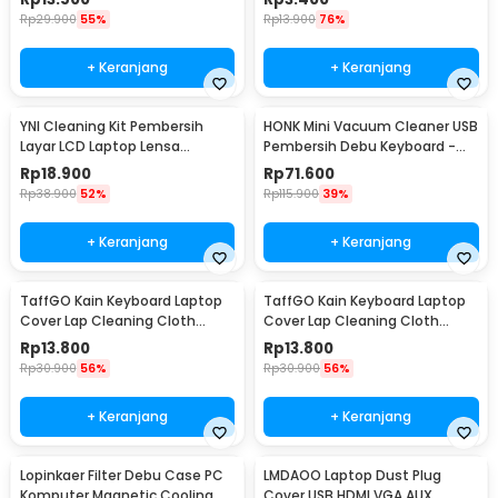
Rp
29.900
55%
Rp
13.900
76%
+ Keranjang
+ Keranjang
YNI Cleaning Kit Pembersih
HONK Mini Vacuum Cleaner USB
Layar LCD Laptop Lensa
Pembersih Debu Keyboard -
Kamera - KCL-1016
HK-6019
Rp
18.900
Rp
71.600
Rp
38.900
52%
Rp
115.900
39%
+ Keranjang
+ Keranjang
TaffGO Kain Keyboard Laptop
TaffGO Kain Keyboard Laptop
Cover Lap Cleaning Cloth
Cover Lap Cleaning Cloth
Microfiber 13/14 Inch - E-02
Microfiber 15/16 Inch - E-02
Rp
13.800
Rp
13.800
Rp
30.900
56%
Rp
30.900
56%
+ Keranjang
+ Keranjang
Lopinkaer Filter Debu Case PC
LMDAOO Laptop Dust Plug
Komputer Magnetic Cooling
Cover USB HDMI VGA AUX