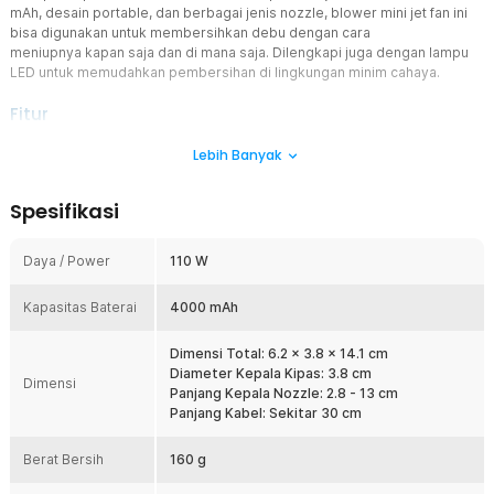
mAh, desain portable, dan berbagai jenis nozzle, blower mini jet fan ini
bisa digunakan untuk membersihkan debu dengan cara
meniupnya kapan saja dan di mana saja. Dilengkapi juga dengan lampu
LED untuk memudahkan pembersihan di lingkungan minim cahaya.
Fitur
Bersihkan Debu dengan Kekuatan Turbo
Lebih Banyak
Motor turbo berkecepatan tinggi hingga 110000 RPM menghasilkan
aliran udara bertekanan kuat yang mampu menyapu debu, kotoran,
Spesifikasi
bulu hewan, dan partikel kecil lainnya dengan mudah. Kekuatan ini
memungkinkan blower membersihkan area yang sulit dijangkau
secara lebih menyeluruh dan efisien.
Daya / Power
110 W
4 Tingkat Kecepatan Adjustable
Kapasitas Baterai
Dilengkapi 4 speed control, Anda dapat mengatur kekuatan udara
4000 mAh
blower mini jet fan sesuai tingkat kotoran dan area yang
dibersihkan. Mode rendah cocok untuk peralatan sensitif,
Dimensi Total: 6.2 x 3.8 x 14.1 cm
sedangkan mode turbo siap menangani kotoran tebal dan sulit
Diameter Kepala Kipas: 3.8 cm
Dimensi
dijangkau.
Panjang Kepala Nozzle: 2.8 - 13 cm
Panjang Kabel: Sekitar 30 cm
Baterai Tahan Lama
Dibekali dengan baterai bawaan 4000 mAh yang mampu bertahan
Berat Bersih
hingga 1 jam dengan mode rendah. Kapasitas baterainya bisa Anda
160 g
pantau dengan mudah melalui layar LCD yang tersedia. Jika daya