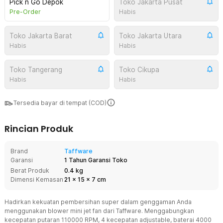
Pick n Go Depok
Toko Jakarta Pusat
Pre-Order
Habis
Toko Jakarta Barat
Toko Jakarta Utara
Habis
Habis
Toko Tangerang
Toko Cikupa
Habis
Habis
Tersedia bayar di tempat (COD)
Rincian Produk
Brand
Taffware
Garansi
1 Tahun Garansi Toko
Berat Produk
0.4 kg
Dimensi Kemasan
21
x
15
x
7
cm
Hadirkan kekuatan pembersihan super dalam genggaman Anda
menggunakan blower mini jet fan dari Taffware. Menggabungkan
kecepatan putaran 110000 RPM, 4 kecepatan adjustable, baterai 4000