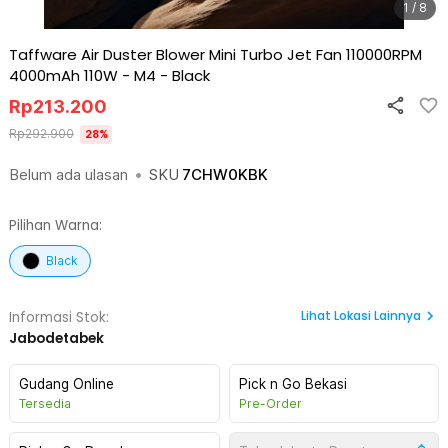
1 / 8
Taffware Air Duster Blower Mini Turbo Jet Fan 110000RPM
4000mAh 110W - M4
-
Black
Rp
213.200
Rp
292.900
28
%
Belum ada ulasan
•
SKU
7CHW0KBK
Pilihan Warna:
Black
Lihat
Lokasi Lainnya
Informasi Stok:
Jabodetabek
Gudang Online
Pick n Go Bekasi
Tersedia
Pre-Order