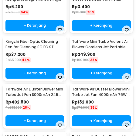
Dust Net - A2
Silicone 16 PCS - A2
Rp
6.200
Rp
3.400
Rp
16.900
64%
Rp
13.900
76%
+ Keranjang
+ Keranjang
Xingzhi Fiber Optic Cleaning
Taffware Mini Turbo Violent Air
Pen for Cleaning SC FC ST
Blower Cordless Jet Portable
Interface 2.5mm - X-100
130000RPM - P30
Rp
37.200
Rp
249.900
Rp
65.900
44%
Rp
400.900
38%
+ Keranjang
+ Keranjang
Taffware Air Duster Blower Mini
Taffware Air Duster Blower Mini
Turbo Jet Fan 8000mAh 245W
Turbo Jet Fan 4000mAh 75W -
with Nozzle - C29
X3-S
Rp
402.800
Rp
182.000
Rp
551.900
28%
Rp
276.900
35%
+ Keranjang
+ Keranjang