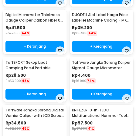
Digital Micrometer Thickness
DUODELI Alat Label Harga Price
Gauge Caliper Carbon Fiber 0-
Labeller Machine Coding - MX-
12.7mm - TDT25
5500
Rp
41.500
Rp
39.200
Rp
72.900
44%
Rp
68.900
44%
+ Keranjang
+ Keranjang
TaffSPORT Sekop Lipat
Taffware Jangka Sorong Kaliper
Camping Pacul Portable
Sigmat Gauge Micrometer
Tactical Survival 40cm - 101
150mm - QST-600
Rp
28.500
Rp
4.400
Rp
53.900
48%
Rp
16.900
74%
+ Keranjang
+ Keranjang
Taffware Jangka Sorong Digital
KNIFEZER 10-in-1 EDC
Vernier Caliper with LCD Screen
Multifunctional Hammer Tool
150mm - JIGO-150
for Camping Survival - WL-
Rp
34.600
Rp
57.800
9003
Rp
62.900
45%
Rp
97.900
41%