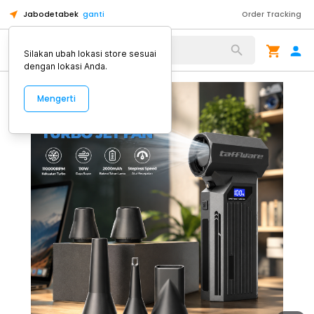
Jabodetabek
ganti
Order Tracking
Alat Kopi
Silakan ubah lokasi store sesuai
dengan lokasi Anda.
Mengerti