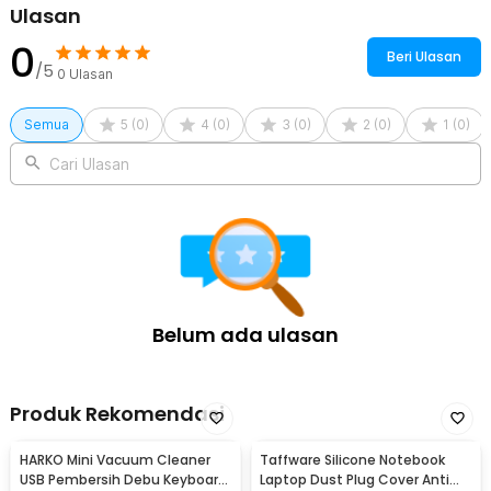
Ulasan
0
Beri Ulasan
/5
0
Ulasan
Semua
5
(
0
)
4
(
0
)
3
(
0
)
2
(
0
)
1
(
0
)
Cari Ulasan
Belum ada ulasan
Produk Rekomendasi
HARKO Mini Vacuum Cleaner
Taffware Silicone Notebook
USB Pembersih Debu Keyboard
Laptop Dust Plug Cover Anti