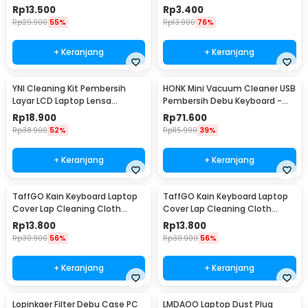
Laptop PC - FD-368
Debu 13 PCS - A1
Rp
13.500
Rp
3.400
Rp
29.900
55%
Rp
13.900
76%
+ Keranjang
+ Keranjang
YNI Cleaning Kit Pembersih
HONK Mini Vacuum Cleaner USB
Layar LCD Laptop Lensa
Pembersih Debu Keyboard -
Kamera - KCL-1016
HK-6019
Rp
18.900
Rp
71.600
Rp
38.900
52%
Rp
115.900
39%
+ Keranjang
+ Keranjang
TaffGO Kain Keyboard Laptop
TaffGO Kain Keyboard Laptop
Cover Lap Cleaning Cloth
Cover Lap Cleaning Cloth
Microfiber 13/14 Inch - E-02
Microfiber 15/16 Inch - E-02
Rp
13.800
Rp
13.800
Rp
30.900
56%
Rp
30.900
56%
+ Keranjang
+ Keranjang
Lopinkaer Filter Debu Case PC
LMDAOO Laptop Dust Plug