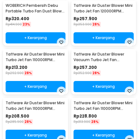
WOBERICH Pembersih Debu
Taffware Air Duster Blower Mini
Portable Turbo Fan Dust Blower
Turbo Jet Fan 120000RPM
21V 31000RPM - WH-310
5200mAh 184W - Z1
Rp
320.400
Rp
257.900
Rp
414.900
23%
Rp
353.900
28%
+ Keranjang
+ Keranjang
Taffware Air Duster Blower Mini
Taffware Air Duster Blower
Turbo Jet Fan 110000RPM
Vacuum Turbo Jet Fan
4000mAh 110W - M4
130000RPM 8000Pa 184W - P30
Rp
213.200
Rp
257.200
Rp
292.900
28%
Rp
352.900
28%
+ Keranjang
+ Keranjang
Taffware Air Duster Blower Mini
Taffware Air Duster Blower Mini
Turbo Jet Fan 110000RPM
Turbo Jet Fan 110000RPM
4000mAh 110W Standard
4000mAh 110W Vacuum
Rp
208.500
Rp
228.800
Version - P70
Version - P70
Rp
285.900
28%
Rp
313.900
28%
+ Keranjang
+ Keranjang