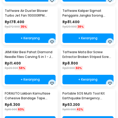
Taffware Air Duster Blower
Taffware Kaliper Sigmat
Turbo Jet Fan 110000RPM
Penggaris Jangka Sorong
4000mAh 100W - Y1
Digital LCD 150mm - SH20
Rp
178.400
Rp
81.400
Rp
272.900
35%
Rp
129.900
38%
+ Keranjang
+ Keranjang
JKMI Kikir Besi Pahat Diamond
Taffware Mata Bor Screw
Needle Files Carving 5 in 1 - JM-
Extractor Broken Striped Screw
FL1-1
Remover 4 PCS - S2
Rp
11.400
Rp
8.800
Rp
26.900
58%
Rp
21.900
60%
+ Keranjang
+ Keranjang
FORAUTO Lakban Kamuflase
Portable SOS Multi Tool Kit
Cohesive Bandage Tape
Earthquake Emergency
Hunting 4.5M 50mm - H10
Outdoor Survival - JT21
Rp
6.300
Rp
53.200
Rp
16.900
63%
Rp
90.900
42%