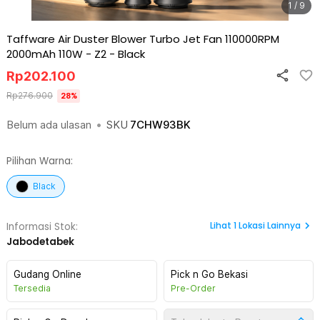
1 / 9
Taffware Air Duster Blower Turbo Jet Fan 110000RPM
2000mAh 110W - Z2
-
Black
Rp
202.100
Rp
276.900
28
%
Belum ada ulasan
•
SKU
7CHW93BK
Pilihan Warna:
Black
Lihat
1
Lokasi Lainnya
Informasi Stok:
Jabodetabek
Gudang Online
Pick n Go Bekasi
Tersedia
Pre-Order