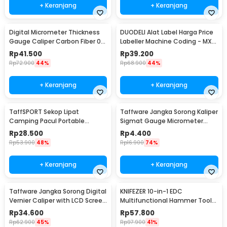
+ Keranjang
+ Keranjang
Digital Micrometer Thickness
DUODELI Alat Label Harga Price
Gauge Caliper Carbon Fiber 0-
Labeller Machine Coding - MX-
12.7mm - TDT25
5500
Rp
41.500
Rp
39.200
Rp
72.900
44%
Rp
68.900
44%
+ Keranjang
+ Keranjang
TaffSPORT Sekop Lipat
Taffware Jangka Sorong Kaliper
Camping Pacul Portable
Sigmat Gauge Micrometer
Tactical Survival 40cm - 101
150mm - QST-600
Rp
28.500
Rp
4.400
Rp
53.900
48%
Rp
16.900
74%
+ Keranjang
+ Keranjang
Taffware Jangka Sorong Digital
KNIFEZER 10-in-1 EDC
Vernier Caliper with LCD Screen
Multifunctional Hammer Tool
150mm - JIGO-150
for Camping Survival - WL-
Rp
34.600
Rp
57.800
9003
Rp
62.900
45%
Rp
97.900
41%