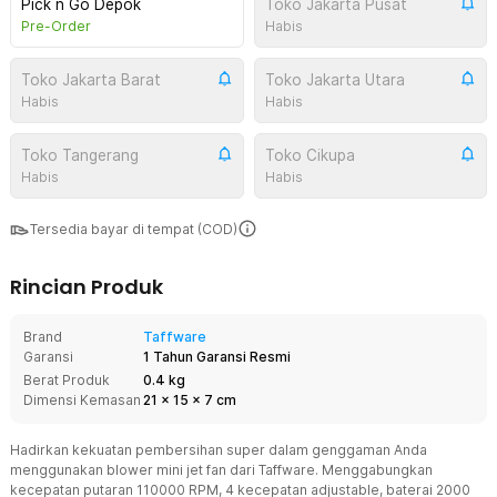
Pick n Go Depok
Toko Jakarta Pusat
Pre-Order
Habis
Toko Jakarta Barat
Toko Jakarta Utara
Habis
Habis
Toko Tangerang
Toko Cikupa
Habis
Habis
Tersedia bayar di tempat (COD)
Rincian Produk
Brand
Taffware
Garansi
1 Tahun Garansi Resmi
Berat Produk
0.4 kg
Dimensi Kemasan
21
x
15
x
7
cm
Hadirkan kekuatan pembersihan super dalam genggaman Anda
menggunakan blower mini jet fan dari Taffware. Menggabungkan
kecepatan putaran 110000 RPM, 4 kecepatan adjustable, baterai 2000