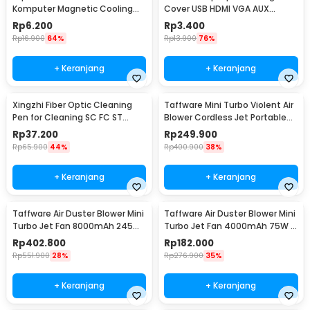
Komputer Magnetic Cooling
Cover USB HDMI VGA AUX
Dust Net - A2
Silicone 16 PCS - A2
Rp
6.200
Rp
3.400
Rp
16.900
64%
Rp
13.900
76%
+ Keranjang
+ Keranjang
Xingzhi Fiber Optic Cleaning
Taffware Mini Turbo Violent Air
Pen for Cleaning SC FC ST
Blower Cordless Jet Portable
Interface 2.5mm - X-100
130000RPM - P30
Rp
37.200
Rp
249.900
Rp
65.900
44%
Rp
400.900
38%
+ Keranjang
+ Keranjang
Taffware Air Duster Blower Mini
Taffware Air Duster Blower Mini
Turbo Jet Fan 8000mAh 245W
Turbo Jet Fan 4000mAh 75W -
with Nozzle - C29
X3-S
Rp
402.800
Rp
182.000
Rp
551.900
28%
Rp
276.900
35%
+ Keranjang
+ Keranjang