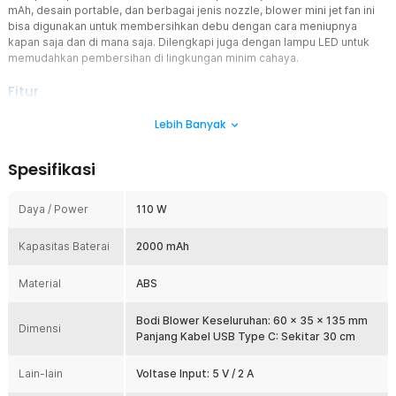
mAh, desain portable, dan berbagai jenis nozzle, blower mini jet fan ini
bisa digunakan untuk membersihkan debu dengan cara meniupnya
kapan saja dan di mana saja. Dilengkapi juga dengan lampu LED untuk
memudahkan pembersihan di lingkungan minim cahaya.
Fitur
Bersihkan Debu dengan Kekuatan Turbo
Lebih Banyak
Motor turbo berkecepatan tinggi hingga 110000 RPM menghasilkan
aliran udara bertekanan kuat yang mampu menyapu debu, kotoran,
Spesifikasi
bulu hewan, dan partikel kecil lainnya dengan mudah. Kekuatan ini
memungkinkan blower membersihkan area yang sulit dijangkau
secara lebih menyeluruh dan efisien.
Daya / Power
110 W
Kontrol Kecepatan Presisi
Kapasitas Baterai
Hadir dengan 4 mode kecepatan mulai dari low gear 40000 RPM,
2000 mAh
medium gear 60000 RPM, high gear 80000 RPM, dan turbo mode
110000 RPM. Bebas pilih mode sesuai dengan kebutuhan
Material
ABS
penggunaan. Mode kecepatan akan muncul di layar digital sehingga
Anda bisa menggunakan mode dengan lebih presisi.
Bodi Blower Keseluruhan: 60 x 35 x 135 mm
Dimensi
Baterai Tahan Lama
Panjang Kabel USB Type C: Sekitar 30 cm
Dibekali dengan baterai bawaan 2000 mAh yang mampu bertahan
hingga 1 jam dengan kecepatan rendah dan 12 menit untuk
Lain-lain
Voltase Input: 5 V / 2 A
kecepatan paling tinggi. Kapasitas baterainya bisa Anda pantau