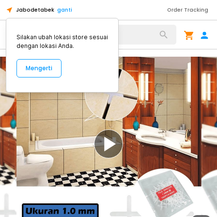
Jabodetabek
ganti
Order Tracking
Alat Kopi
Silakan ubah lokasi store sesuai
dengan lokasi Anda.
Mengerti