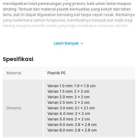
mendapatkan hasil pemasangan yang presisi, baik untuk lantai maupun
dinding. Terbuat dari material plastik berkualitas yang kokoh dan tahan
lama, alat ini dapat digunakan berulang kali tanpa cepat rusak. Bentuknya
yang sederhana namun fungsional, membuatnya menjadi alat wajib bagi
tukang maupun pemilik rumah yang ingin melakukan renovasi sendiri.
Fitur
Lebih Banyak
Hasil Pemasangan Presisi
Dengan tile spacer, setiap keramik akan memiliki jarak yang
Spesifikasi
konsisten, sehingga pola lantai atau dinding terlihat lebih rapi dan
indah. Tidak ada lagi keramik miring atau jarak nat yang tidak
seragam.
Material
Plastik PE
Mudah Digunakan
Cukup letakkan spacer di antara keramik sebelum perekat
Varian 1.0 mm: 1.9 x 1.9 cm
mengering, lalu lanjutkan pemasangan. Cocok untuk pemula
Varian 1.5 mm: 2 x 2 cm
maupun profesional karena tidak memerlukan teknik rumit.
Varian 2.0 mm: 2 x 2 cm
Varian 2.5 mm: 2 x 2 cm
Material Berkualitas
Dimensi
Varian 3.0 mm: 2.1 x 2.1 cm
Terbuat dari plastik PE berkualitas yang tidak mudah patah, bahkan
Varian 4.0 mm: 2 x 2 cm
saat terkena tekanan dari keramik besar dan berat. Tidak
Varian 5.0 mm: 2 x 2 cm
menyerap air maupun semen, sehingga mudah dibersihkan dan
Varian 6.0 mm: 2.8 x 2.8 cm
bisa dipakai kembali.
Varian 8.0 mm: 2.8 x 2.8 cm
Tersedia dalam Berbagai Ukuran