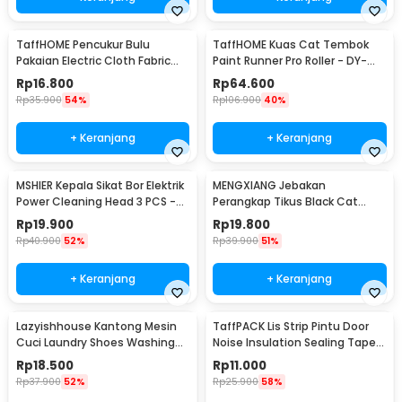
TaffHOME Pencukur Bulu
TaffHOME Kuas Cat Tembok
Pakaian Electric Cloth Fabric
Paint Runner Pro Roller - DY-
Shaver - FL-188
526
Rp
16.800
Rp
64.600
Rp
35.900
54%
Rp
106.900
40%
+ Keranjang
+ Keranjang
MSHIER Kepala Sikat Bor Elektrik
MENGXIANG Jebakan
Power Cleaning Head 3 PCS -
Perangkap Tikus Black Cat
DB003
Mousetrap 2 PCS - JB56
Rp
19.900
Rp
19.800
Rp
40.900
52%
Rp
39.900
51%
+ Keranjang
+ Keranjang
Lazyishhouse Kantong Mesin
TaffPACK Lis Strip Pintu Door
Cuci Laundry Shoes Washing
Noise Insulation Sealing Tape
Mesh Bag - 62319
5Mx3cm - B35
Rp
18.500
Rp
11.000
Rp
37.900
52%
Rp
25.900
58%