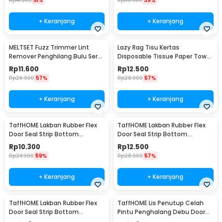
Rp
41.900
51%
Rp
118.900
39%
+ Keranjang
+ Keranjang
MELTSET Fuzz Trimmer Lint
Lazy Rag Tisu Kertas
Remover Penghilang Bulu Serat
Disposable Tissue Paper Towel
Kain - CV8805
1 Roll (50 Helai) - MB104P
Rp
11.600
Rp
12.500
Rp
26.900
57%
Rp
28.900
57%
+ Keranjang
+ Keranjang
TaffHOME Lakban Rubber Flex
TaffHOME Lakban Rubber Flex
Door Seal Strip Bottom
Door Seal Strip Bottom
Waterproof 25mmx5M - TP39
Waterproof 35mmx5M - TP39
Rp
10.300
Rp
12.500
Rp
24.900
59%
Rp
28.900
57%
+ Keranjang
+ Keranjang
TaffHOME Lakban Rubber Flex
TaffHOME Lis Penutup Celah
Door Seal Strip Bottom
Pintu Penghalang Debu Door
Waterproof 45mmx5M - TP39
Bottom Seal 1M - LQ7