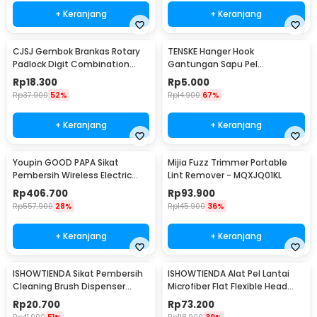
+ Keranjang
+ Keranjang
CJSJ Gembok Brankas Rotary
TENSKE Hanger Hook
Padlock Digit Combination
Gantungan Sapu Pel
Padlock - CH-209
Multifungsi 1 PCS - GF-016
Rp
18.300
Rp
5.000
Rp
37.900
52%
Rp
14.900
67%
+ Keranjang
+ Keranjang
Youpin GOOD PAPA Sikat
Mijia Fuzz Trimmer Portable
Pembersih Wireless Electric
Lint Remover - MQXJQ01KL
Cleaning - CL99
Rp
406.700
Rp
93.900
Rp
557.900
28%
Rp
145.900
36%
+ Keranjang
+ Keranjang
ISHOWTIENDA Sikat Pembersih
ISHOWTIENDA Alat Pel Lantai
Cleaning Brush Dispenser
Microfiber Flat Flexible Head
Sabun Air - S0026
with Bucket - FMI60
Rp
20.700
Rp
73.200