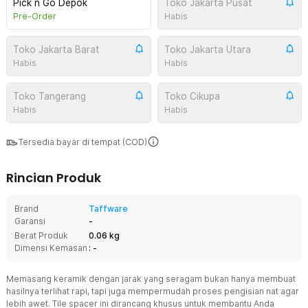
Pick n Go Depok
Toko Jakarta Pusat
Pre-Order
Habis
Toko Jakarta Barat
Toko Jakarta Utara
Habis
Habis
Toko Tangerang
Toko Cikupa
Habis
Habis
Tersedia bayar di tempat (COD)
Rincian Produk
Brand
Taffware
Garansi
-
Berat Produk
0.06 kg
Dimensi Kemasan
: -
Memasang keramik dengan jarak yang seragam bukan hanya membuat
hasilnya terlihat rapi, tapi juga mempermudah proses pengisian nat agar
lebih awet. Tile spacer ini dirancang khusus untuk membantu Anda