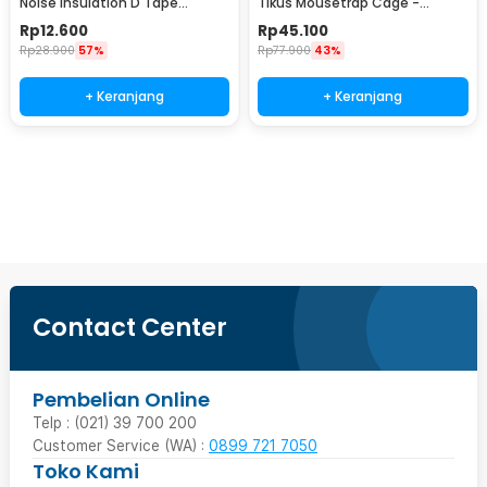
Noise Insulation D Tape
Tikus Mousetrap Cage -
9x6mm 10M - KK-062
HU1999
Rp
12.600
Rp
45.100
Rp
28.900
57%
Rp
77.900
43%
+ Keranjang
+ Keranjang
Beli Sekarang
Contact Center
Pembelian Online
Telp : (021) 39 700 200
Customer Service (WA) :
0899 721 7050
Toko Kami