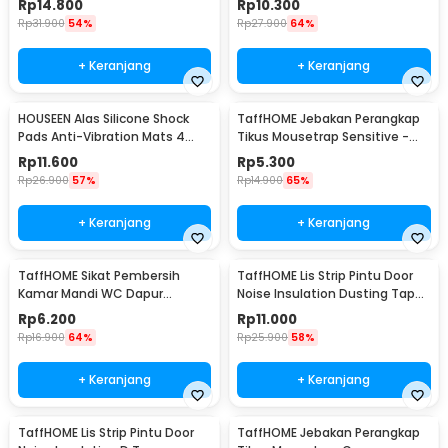
Rp
14.800
Rp
10.300
Rp
31.900
54%
Rp
27.900
64%
+ Keranjang
+ Keranjang
HOUSEEN Alas Silicone Shock
TaffHOME Jebakan Perangkap
Pads Anti-Vibration Mats 4
Tikus Mousetrap Sensitive -
PCS - NY522
ZL-2021
Rp
11.600
Rp
5.300
Rp
26.900
57%
Rp
14.900
65%
+ Keranjang
+ Keranjang
TaffHOME Sikat Pembersih
TaffHOME Lis Strip Pintu Door
Kamar Mandi WC Dapur
Noise Insulation Dusting Tape
Sponge Brush - 8211
5Mx9mmx9mm - KK-061
Rp
6.200
Rp
11.000
Rp
16.900
64%
Rp
25.900
58%
+ Keranjang
+ Keranjang
TaffHOME Lis Strip Pintu Door
TaffHOME Jebakan Perangkap