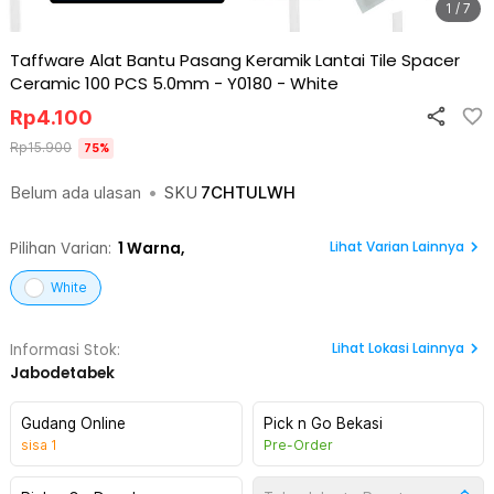
1 / 7
Taffware Alat Bantu Pasang Keramik Lantai Tile Spacer
Ceramic 100 PCS 5.0mm - Y0180
-
White
Rp
4.100
Rp
15.900
75
%
Belum ada ulasan
•
SKU
7CHTULWH
Lihat Varian Lainnya
Pilihan Varian:
1
Warna,
White
Lihat
Lokasi Lainnya
Informasi Stok:
Jabodetabek
Gudang Online
Pick n Go Bekasi
sisa
1
Pre-Order