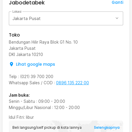
Jabodetabek
Ganti
Lokasi
Jakarta Pusat
Toko
Bendungan Hilir Raya Blok G1 No. 10
Jakarta Pusat
DKI Jakarta
10210
Lihat google maps
Telp
:
(021) 39 700 200
Whatsapp Sales / COD
:
0896 135 222 00
Jam buka:
Senin - Sabtu
:
09:00
-
20:00
Minggu/Libur Nasional
:
12:00
-
20:00
Idul Fitri
: libur
Selengkapnya
Beli langsung/self pickup di kota lainnya