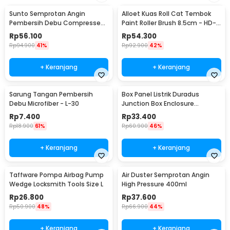
Sunto Semprotan Angin
Alloet Kuas Roll Cat Tembok
Pembersih Debu Compressed
Paint Roller Brush 8.5cm - HD-
Air Duster 400ml - ST1003
TVYQS
Rp
56.100
Rp
54.300
Rp
94.900
41%
Rp
92.900
42%
+ Keranjang
+ Keranjang
Sarung Tangan Pembersih
Box Panel Listrik Duradus
Debu Microfiber - L-30
Junction Box Enclosure
Waterproof 158x90mm - B1589
Rp
7.400
Rp
33.400
Rp
18.900
61%
Rp
60.900
46%
+ Keranjang
+ Keranjang
Taffware Pompa Airbag Pump
Air Duster Semprotan Angin
Wedge Locksmith Tools Size L
High Pressure 400ml
Rp
26.800
Rp
37.600
Rp
50.900
48%
Rp
66.900
44%
+ Keranjang
+ Keranjang