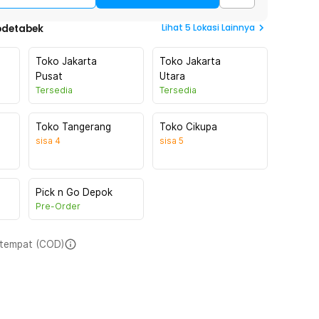
Lihat
5
Lokasi Lainnya
odetabek
Toko Jakarta
Toko Jakarta
Pusat
Utara
Tersedia
Tersedia
Toko Tangerang
Toko Cikupa
sisa
4
sisa
5
Pick n Go Depok
Pre-Order
i tempat (COD)