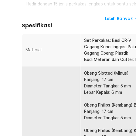
Hadir dengan 15 jenis perkakas lengkap untuk bantu sel
Kokoh dan Tahan Karat
Lebih Banyak
Material besi CR-V memiliki tingkat kepadatan tinggi s
Spesifikasi
Kotak Penyimpanan Praktis
Hadir dengan kotak penyimpanan yang membuat perkaka
Set Perkakas: Besi CR-V
mudah dibawa.
Gagang Kunci Inggris, Palu
Material
Gagang Obeng: Plastik
Kelengkapan Produk
Bodi Meteran dan Cutter: 
Rincian yang Anda dapatkan untuk pembelian produk ini
Obeng Slotted (Minus)
1 x Palu
Panjang: 17 cm
1 x Kunci Inggris
Diameter Tangkai: 5 mm
1 x Tang
Lebar Kepala: 6 mm
1 x Cutter
1 x Meteran
Obeng Philips (Kembang) 
1 x Tape Lakban
Panjang: 17 cm
1 x Obeng Slotted
Diameter Tangkai: 5 mm
1 x Obeng Philips
1 x Obeng Philips Kecil
Obeng Philips (Kembang) K
1 x Pen Tester