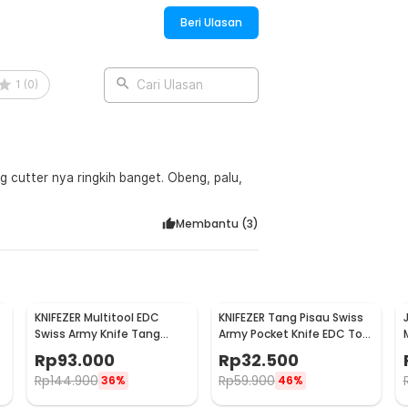
Beri Ulasan
1
(
0
)
Cari Ulasan
g cutter nya ringkih banget. Obeng, palu,
Membantu (
3
)
KNIFEZER Multitool EDC
KNIFEZER Tang Pisau Swiss
Swiss Army Knife Tang
Army Pocket Knife EDC Tool
2
Kunci Pas Stainless Steel -
Stainless Steel - A3009
Rp
93.000
Rp
32.500
MPG05
Rp
144.900
Rp
59.900
36%
46%