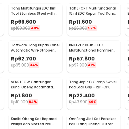
Tang Multifungsi EDC 11in1
TaffSPORT Multifunctional
Tool Stainless Steel with
15in1 EDC Repair Tool Kunci
Lock System - MPA01
Pas Hex Obeng - HW0668
Rp
66.600
Rp
11.600
Rp
109.900
Rp
26.900
40%
57%
Taffware Tang Kupas Kabel
KNIFEZER 10-in-1 EDC
Automatic Wire Stripper
Multifunctional Hammer
Cutter Crimper - TK0742
Tool for Camping Survival -
Rp
62.700
Rp
57.800
WL-9003
Rp
95.000
Rp
97.900
34%
41%
VENSTPOW Gantungan
Tang Jepit C Clamp Swivel
Kunci Obeng Kacamata
Pad Lock Grip - RLP-CP6
Screwdriver Plus Minus
Rp
1.800
Rp
22.400
Hexagon - V001
Rp
10.900
Rp
43.900
84%
49%
Kseibi Obeng Set Reparasi
OnnFang Alat Set Perkakas
Philips dan Slotted 2in1 -
Palu Tang Obeng Cutter