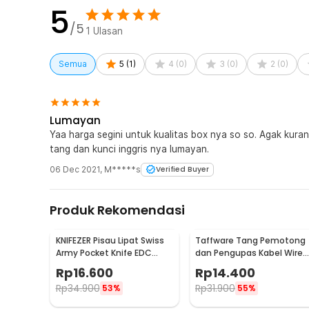
5
/5
1
Ulasan
Semua
5
(
1
)
4
(
0
)
3
(
0
)
2
(
0
)
Lumayan
Yaa harga segini untuk kualitas box nya so so. Agak kuran
tang dan kunci inggris nya lumayan.
06 Dec 2021
,
M*****s
Verified Buyer
Produk Rekomendasi
KNIFEZER Pisau Lipat Swiss
Taffware Tang Pemotong
Army Pocket Knife EDC
dan Pengupas Kabel Wire
Multifungsi 11in1 - A3011
Stripper 7 Slot - JM-CT4-1
Rp
16.600
Rp
14.400
Rp
34.900
Rp
31.900
53%
55%