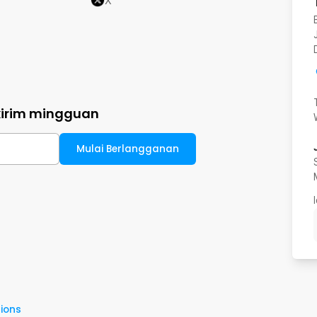
X
kirim mingguan
Mulai Berlangganan
ions