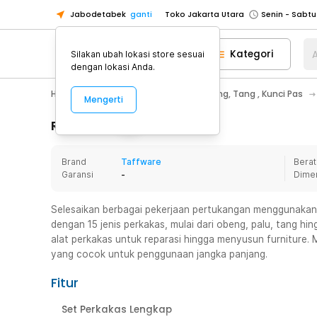
Jabodetabek
ganti
Toko Jakarta Utara
Toko Tangerang
Kategori
A
Silakan ubah lokasi store sesuai
Toko Cikupa
dengan lokasi Anda.
Pick n Go Jakarta Barat
Senin - J
Home Appliance
Perkakas
Obeng, Tang , Kunci Pas
Mengerti
Pick n Go Bekasi
Senin - Jumat (08
Pick n Go Depok
Senin - Jumat (08
Rincian Produk
Toko Jakarta Pusat
Senin - Sabtu
Brand
Taffware
Berat
Toko Jakarta Barat
Senin - Sabtu
Garansi
-
Dime
Toko Jakarta Utara
Toko Tangerang
Selesaikan berbagai pekerjaan pertukangan menggunakan s
dengan 15 jenis perkakas, mulai dari obeng, palu, tang h
Toko Cikupa
alat perkakas untuk reparasi hingga menyusun furniture. 
Pick n Go Jakarta Barat
Senin - J
yang cocok untuk penggunaan jangka panjang.
Pick n Go Bekasi
Senin - Jumat (08
Fitur
Pick n Go Depok
Senin - Jumat (08
Set Perkakas Lengkap