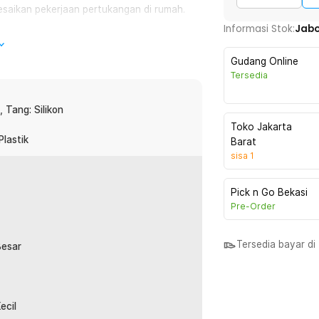
esaikan pekerjaan pertukangan di rumah.
Informasi Stok:
Jab
ehingga tidak mudah patah saat digunakan.
Gudang Online
Tersedia
s lebih rapi, mudah ditemukan, dan
, Tang: Silikon
Toko Jakarta
Plastik
Barat
sisa
1
:
Pick n Go Bekasi
Pre-Order
Tersedia bayar d
Besar
ecil