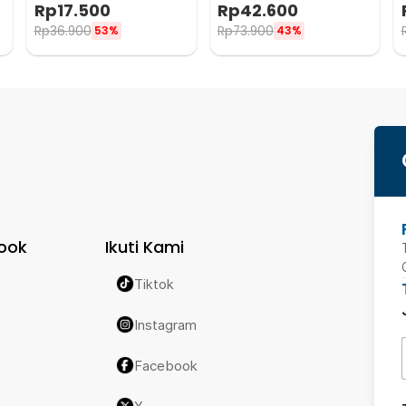
1536
Meteran 8in1 - YL-8009A
Rp
17.500
Rp
42.600
Rp
36.900
Rp
73.900
53%
43%
ook
Ikuti Kami
Tiktok
Instagram
Facebook