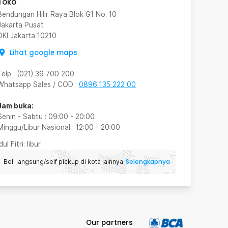
Toko
Bendungan Hilir Raya Blok G1 No. 10
Jakarta Pusat
DKI Jakarta
10210
Lihat google maps
Telp
:
(021) 39 700 200
Whatsapp Sales / COD
:
0896 135 222 00
Jam buka:
Senin - Sabtu
:
09:00
-
20:00
Minggu/Libur Nasional
:
12:00
-
20:00
Idul Fitri
: libur
Selengkapnya
Beli langsung/self pickup di kota lainnya
Our partners