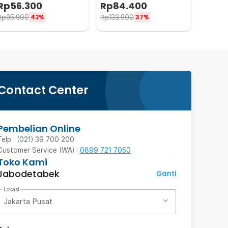
Meteran 8in1
Rp
56.300
Rp
84.400
Rp
95.900
Rp
133.900
42%
37%
Contact Center
Pembelian Online
Telp : (021) 39 700 200
Customer Service (WA) :
0899 721 7050
Toko Kami
Jabodetabek
Ganti
Lokasi
Jakarta Pusat