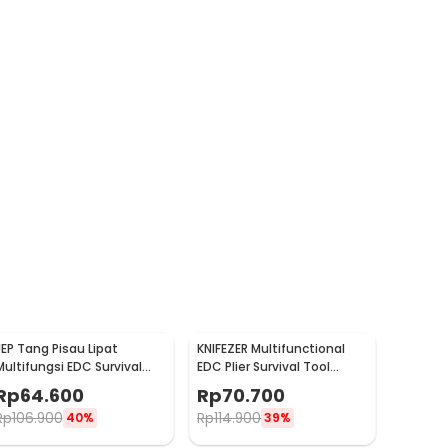
JEP Tang Pisau Lipat
KNIFEZER Multifunctional
Multifungsi EDC Survival
EDC Plier Survival Tool
Tool Stainless Steel -
Stainless Steel - MPA21
Rp
64.600
Rp
70.700
MPA22S
Rp
106.900
Rp
114.900
40%
39%