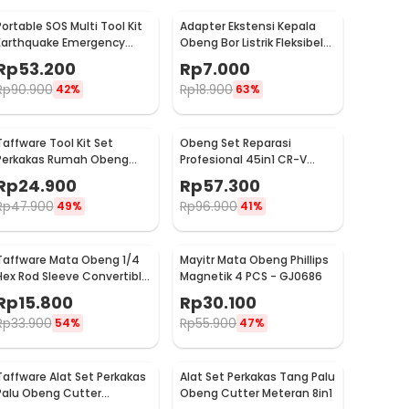
Portable SOS Multi Tool Kit
Adapter Ekstensi Kepala
Earthquake Emergency
Obeng Bor Listrik Fleksibel
Outdoor Survival - JT21
1/4 Inch 290mm - HT566
Rp
53.200
Rp
7.000
Rp
90.900
Rp
18.900
42%
63%
Taffware Tool Kit Set
Obeng Set Reparasi
Perkakas Rumah Obeng
Profesional 45in1 CR-V
Tang Cutter Kunci L 12in1 -
untuk HP Laptop Elektronik
Rp
24.900
Rp
57.300
KS-011
- 6093
Rp
47.900
Rp
96.900
49%
41%
Taffware Mata Obeng 1/4
Mayitr Mata Obeng Phillips
Hex Rod Sleeve Convertible
Magnetik 4 PCS - GJ0686
Joints 8 PCS
Rp
15.800
Rp
30.100
Rp
33.900
Rp
55.900
54%
47%
Taffware Alat Set Perkakas
Alat Set Perkakas Tang Palu
Palu Obeng Cutter
Obeng Cutter Meteran 8in1