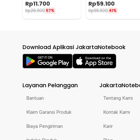
for Smartphone - 7089C
Powerful Magnet - LJ21
Rp
11.700
Rp
59.100
Rp
26.900
Rp
98.900
57%
41%
Download Aplikasi JakartaNotebook
Layanan Pelanggan
JakartaNoteb
Bantuan
Tentang Kami
Klaim Garansi Produk
Kontak Kami
Biaya Pengiriman
Karir