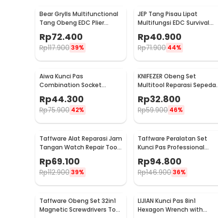
Bear Grylls Multifunctional
JEP Tang Pisau Lipat
Tang Obeng EDC Plier
Multifungsi EDC Survival
Survival Tool - MPA19
Tool Stainless Steel -
Rp
72.400
Rp
40.900
MPA13
Rp
117.900
Rp
71.900
39%
44%
Aiwa Kunci Pas
KNIFEZER Obeng Set
Combination Socket
Multitool Reparasi Sepeda
Wrench Set 1/4 Ratchet 40
Swiss Army EDC 11in1 - T25
Rp
44.300
Rp
32.800
PCS - DB2020
Rp
75.900
Rp
59.900
42%
46%
Taffware Alat Reparasi Jam
Taffware Peralatan Set
Tangan Watch Repair Tool
Kunci Pas Professional
Kit Lengkap 13in1 - SC8005
Tools 53in1 - CR-V53
Rp
69.100
Rp
94.800
Rp
112.900
Rp
146.900
39%
36%
Taffware Obeng Set 32in1
LIJIAN Kunci Pas 8in1
Magnetic Screwdrivers Tool
Hexagon Wrench with