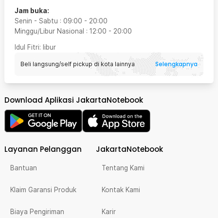
Jam buka:
Senin - Sabtu
:
09:00
-
20:00
Minggu/Libur Nasional
:
12:00
-
20:00
Idul Fitri
: libur
Selengkapnya
Beli langsung/self pickup di kota lainnya
Download Aplikasi JakartaNotebook
Layanan Pelanggan
JakartaNotebook
Bantuan
Tentang Kami
Klaim Garansi Produk
Kontak Kami
Biaya Pengiriman
Karir