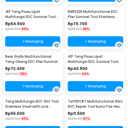
JEP Tang Pisau Lipat
KNIFEZER Multifunctional EDC
Multifungsi EDC Survival Tool
Plier Survival Tool Stainless
Stainless Steel - MPA22S
Steel - MPA21
Rp
64.600
Rp
70.700
Rp
106.900
40%
Rp
114.900
39%
+ Keranjang
+ Keranjang
Bear Grylls Multifunctional
JEP Tang Pisau Lipat
Tang Obeng EDC Plier Survival
Multifungsi EDC Survival Tool
Tool - MPA19
Stainless Steel - MPA13
Rp
72.400
Rp
40.900
Rp
117.900
39%
Rp
71.900
44%
+ Keranjang
+ Keranjang
Tang Multifungsi EDC 11in1 Tool
TaffSPORT Multifunctional 15in1
Stainless Steel with Lock
EDC Repair Tool Kunci Pas Hex
System - MPA01
Obeng - HW0668
Rp
66.600
Rp
11.600
Rp
109.900
40%
Rp
26.900
57%