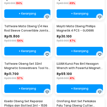
Rp
10.900
84%
Rp
43.900
49%
+ Keranjang
+ Keranjang
Taffware Mata Obeng 1/4 Hex
Mayitr Mata Obeng Phillips
Rod Sleeve Convertible Joints
Magnetik 4 PCS - GJ0686
8 PCS
Rp
15.800
Rp
30.100
Rp
33.900
54%
Rp
55.900
47%
+ Keranjang
+ Keranjang
Taffware Obeng Set 32in1
LIJIAN Kunci Pas 8in1 Hexagon
Magnetic Screwdrivers Tool for
Wrench with Powerful Magnet
Smartphone - 7089C
- LJ21
Rp
11.700
Rp
59.100
Rp
26.900
57%
Rp
98.900
41%
+ Keranjang
+ Keranjang
Kseibi Obeng Set Reparasi
OnnFang Alat Set Perkakas
Philips dan Slotted 2in1 - 1536
Palu Tang Obeng Cutter