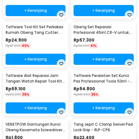
+ Keranjang
+ Keranjang
Taffware Tool Kit Set Perkakas
Obeng Set Reparasi
Rumah Obeng Tang Cutter
Profesional 45in1 CR-V untuk
Kunci L 12in1 - KS-011
HP Laptop Elektronik - 6093
Rp
24.900
Rp
57.300
Rp
47.900
49%
Rp
96.900
41%
+ Keranjang
+ Keranjang
Taffware Alat Reparasi Jam
Taffware Peralatan Set Kunci
Tangan Watch Repair Tool Kit
Pas Professional Tools 53in1 -
Lengkap 13in1 - SC8005
CR-V53
Rp
69.100
Rp
94.800
Rp
112.900
39%
Rp
146.900
36%
+ Keranjang
+ Keranjang
VENSTPOW Gantungan Kunci
Tang Jepit C Clamp Swivel Pad
Obeng Kacamata Screwdriver
Lock Grip - RLP-CP6
Plus Minus Hexagon - V001
Rp
1.800
Rp
22.400