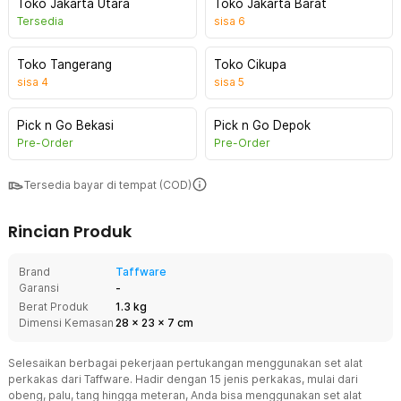
Toko Jakarta Utara
Toko Jakarta Barat
Tersedia
sisa
6
Toko Tangerang
Toko Cikupa
sisa
4
sisa
5
Pick n Go Bekasi
Pick n Go Depok
Pre-Order
Pre-Order
Tersedia bayar di tempat (COD)
Rincian Produk
Brand
Taffware
Garansi
-
Berat Produk
1.3 kg
Dimensi Kemasan
28
x
23
x
7
cm
Selesaikan berbagai pekerjaan pertukangan menggunakan set alat
perkakas dari Taffware. Hadir dengan 15 jenis perkakas, mulai dari
obeng, palu, tang hingga meteran, Anda bisa menggunakan set alat