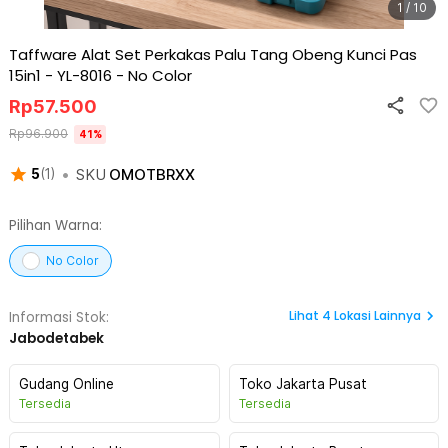
1 / 10
Taffware Alat Set Perkakas Palu Tang Obeng Kunci Pas
15in1 - YL-8016
-
No Color
Rp
57.500
Rp
96.900
41
%
•
SKU
OMOTBRXX
5
(
1
)
Pilihan Warna:
No Color
Lihat
4
Lokasi Lainnya
Informasi Stok:
Jabodetabek
Gudang Online
Toko Jakarta Pusat
Tersedia
Tersedia