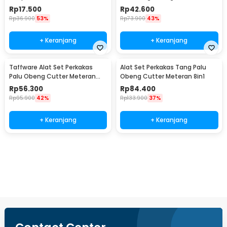
Meteran 8in1 - YL-8009A
Rp
17.500
Rp
42.600
Rp
36.900
53%
Rp
73.900
43%
+ Keranjang
+ Keranjang
Taffware Alat Set Perkakas
Alat Set Perkakas Tang Palu
Palu Obeng Cutter Meteran
Obeng Cutter Meteran 8in1
8in1
Rp
56.300
Rp
84.400
Rp
95.900
42%
Rp
133.900
37%
+ Keranjang
+ Keranjang
Beli Sekarang