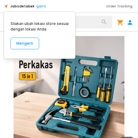
Jabodetabek
ganti
Order Tracking
Alat Kopi
Silakan ubah lokasi store sesuai
dengan lokasi Anda.
Mengerti