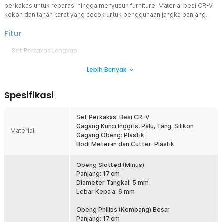
perkakas untuk reparasi hingga menyusun furniture. Material besi CR-V
kokoh dan tahan karat yang cocok untuk penggunaan jangka panjang.
Fitur
Set Perkakas Lengkap
Hadir dengan 15 jenis perkakas lengkap untuk bantu selesaikan
Lebih Banyak
pekerjaan pertukangan di rumah.
Kokoh dan Tahan Karat
Spesifikasi
Material besi CR-V memiliki tingkat kepadatan tinggi sehingga tidak
mudah patah saat digunakan.
Kotak Penyimpanan Praktis
Set Perkakas: Besi CR-V
Hadir dengan kotak penyimpanan yang membuat perkakas lebih
Gagang Kunci Inggris, Palu, Tang: Silikon
Material
rapi, mudah ditemukan, dan mudah dibawa.
Gagang Obeng: Plastik
Bodi Meteran dan Cutter: Plastik
Kelengkapan Produk
Obeng Slotted (Minus)
Rincian yang Anda dapatkan untuk pembelian produk ini:
Panjang: 17 cm
1 x Palu
Diameter Tangkai: 5 mm
1 x Kunci Inggris
Lebar Kepala: 6 mm
1 x Tang
1 x Cutter
Obeng Philips (Kembang) Besar
1 x Meteran
Panjang: 17 cm