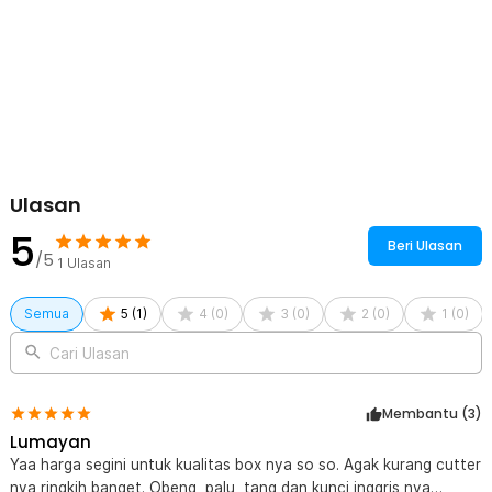
Ulasan
5
Beri Ulasan
/5
1
Ulasan
Semua
5
(
1
)
4
(
0
)
3
(
0
)
2
(
0
)
1
(
0
)
Cari Ulasan
Membantu (
3
)
Lumayan
Yaa harga segini untuk kualitas box nya so so. Agak kurang cutter
nya ringkih banget. Obeng, palu, tang dan kunci inggris nya