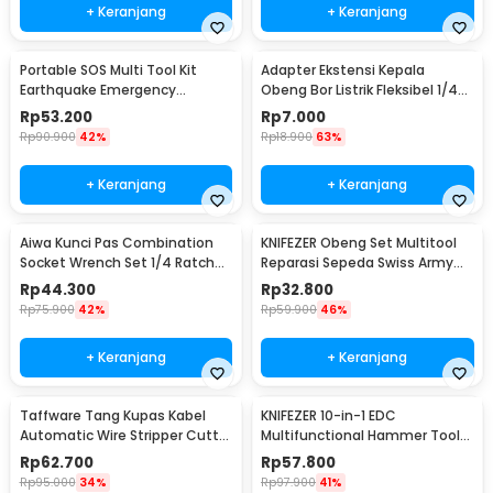
+ Keranjang
+ Keranjang
Portable SOS Multi Tool Kit
Adapter Ekstensi Kepala
Earthquake Emergency
Obeng Bor Listrik Fleksibel 1/4
Outdoor Survival - JT21
Inch 290mm - HT566
Rp
53.200
Rp
7.000
Rp
90.900
42%
Rp
18.900
63%
+ Keranjang
+ Keranjang
Aiwa Kunci Pas Combination
KNIFEZER Obeng Set Multitool
Socket Wrench Set 1/4 Ratchet
Reparasi Sepeda Swiss Army
40 PCS - DB2020
EDC 11in1 - T25
Rp
44.300
Rp
32.800
Rp
75.900
42%
Rp
59.900
46%
+ Keranjang
+ Keranjang
Taffware Tang Kupas Kabel
KNIFEZER 10-in-1 EDC
Automatic Wire Stripper Cutter
Multifunctional Hammer Tool
Crimper - TK0742
for Camping Survival - WL-
Rp
62.700
Rp
57.800
9003
Rp
95.000
34%
Rp
97.900
41%