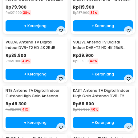
Female Plug - LK860
Female Plug - LK86
Rp
79.900
Rp
119.900
Rp
127.900
38%
Rp
187.900
37%
+ Keranjang
+ Keranjang
VUELVE Antena TV Digital
VUELVE Antena TV Digital
Indoor DVB-T2 HD 4K 25dB
Indoor DVB-T2 HD 4K 25dB
Female Plug - AN-2027
Female Plug - AN-2019
Rp
39.900
Rp
39.900
Rp
69.900
43%
Rp
69.900
43%
+ Keranjang
+ Keranjang
NTE Antena TV Digital Indoor
KAST Antena TV Digital Indoor
Outdoor High Gain Antenna
High Gain Antenna DVB-T2
DVB-T2 36dB - N221
25dB - K290
Rp
49.300
Rp
66.600
Rp
82.900
41%
Rp
109.900
40%
+ Keranjang
+ Keranjang