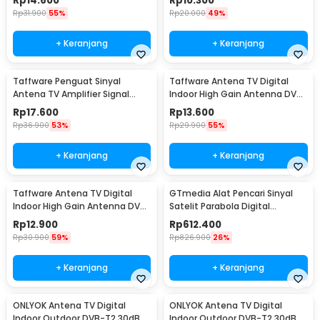
Rp
14.600
Rp
10.300
Rp
31.900
55%
Rp
20.000
49%
+ Keranjang
+ Keranjang
Taffware Penguat Sinyal
Taffware Antena TV Digital
Antena TV Amplifier Signal
Indoor High Gain Antenna DVB-
Booster DVB-T2 35dB - TFL-D-
T2 25dB - TFL-D140
Rp
17.600
Rp
13.600
25
Rp
36.900
53%
Rp
29.900
55%
+ Keranjang
+ Keranjang
Taffware Antena TV Digital
GTmedia Alat Pencari Sinyal
Indoor High Gain Antenna DVB-
Satelit Parabola Digital
T2 25dB - N0012
Satellite Finder - V8 Finder2
Rp
12.900
Rp
612.400
Rp
30.900
59%
Rp
826.900
26%
+ Keranjang
+ Keranjang
ONLYOK Antena TV Digital
ONLYOK Antena TV Digital
Indoor Outdoor DVB-T2 30dB
Indoor Outdoor DVB-T2 30dB