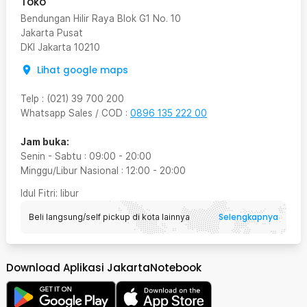
Toko
Bendungan Hilir Raya Blok G1 No. 10
Jakarta Pusat
DKI Jakarta
10210
Lihat google maps
Telp
:
(021) 39 700 200
Whatsapp Sales / COD
:
0896 135 222 00
Jam buka:
Senin - Sabtu
:
09:00
-
20:00
Minggu/Libur Nasional
:
12:00
-
20:00
Idul Fitri
: libur
Selengkapnya
Beli langsung/self pickup di kota lainnya
Download Aplikasi JakartaNotebook