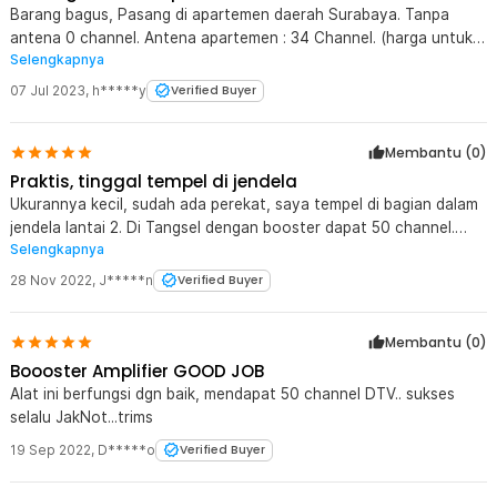
Barang bagus, Pasang di apartemen daerah Surabaya. Tanpa
antena 0 channel. Antena apartemen : 34 Channel. (harga untuk
Selengkapnya
sambungan kabel coaxial 2 m yg bagus lebih mahal dari antena
taffware. Antena taffware : 39 Channel, lebih murah dan flexible.
07 Jul 2023
,
h*****y
Verified Buyer
Gambar jernih.
Membantu (
0
)
Praktis, tinggal tempel di jendela
Ukurannya kecil, sudah ada perekat, saya tempel di bagian dalam
jendela lantai 2. Di Tangsel dengan booster dapat 50 channel.
Selengkapnya
Booster sudah punya kabel USB, jadi tinggal colok ke TV buat
dapat daya listriknya.
28 Nov 2022
,
J*****n
Verified Buyer
Membantu (
0
)
Boooster Amplifier GOOD JOB
Alat ini berfungsi dgn baik, mendapat 50 channel DTV.. sukses
selalu JakNot...trims
19 Sep 2022
,
D*****o
Verified Buyer