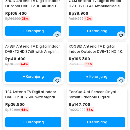
ZHCD Antena TV Digital Indoor
CXM Antena TV Digital Indoor
Outdoor DVB-T2 HD 4K 36dB
DVB-T2 HD 4K Amplifier Male
Amplifier - ZH3
Plug 25dB - C120
Rp
106.400
Rp
39.900
Rp
169.900
38%
Rp
69.900
43%
+ Keranjang
+ Keranjang
APBLP Antena TV Digital Indoor
ROGBID Antena TV Digital
DVB-T2 HD 37dB with Amplifier
Indoor Outdoor DVB-T2 HD 4K
- AP-36
36dB Amplifier - RG80
Rp
40.400
Rp
105.800
Rp
70.900
44%
Rp
168.900
38%
+ Keranjang
+ Keranjang
TFA Antena TV Digital Indoor
TenYua Alat Pencari Sinyal
DVB-T2 HD 25dB with Signal
Satelit Parabola Digital
Booster - T109
Satellite Finder - SF-95DR
Rp
26.900
Rp
147.700
Rp
50.900
48%
Rp
223.900
35%
+ Keranjang
+ Keranjang