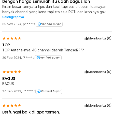
Dengan harga semurah itu udah bagus lah
Kirain besar ternyata tipis dan kecil tapi pas dicobain luamayan
banyak channel yang kena tapi ttp saja RCTI dan kroninya gak
Selengkapnya
kena harus disambung keluar
05 Nov 2024
,
p*****a
Verified Buyer
Membantu (
0
)
TOP
TOP Antena-nya. 48 channel daerah Tangsel????
20 Feb 2024
,
f*****o
Verified Buyer
Membantu (
0
)
BAGUS
BAGUS
27 Sep 2023
,
R*****n
Verified Buyer
Membantu (
0
)
Berfungsi baik di apartemen.