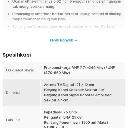
Ukuran ultra-slim hanya 0.02 Inch. Penggunaan di dalam ruangan
tak menghabiskan ruang.
Pemasangan anti ribet berkat perekat, cukup tempel di dinding
tanpa tambahan tiang dan paku.
Tunjang performa dengan bonus booster amplifier. Perkuat
sinyal dengan area yang lebih luas.
Daya gain 25 dB terbaik di kelasnya agar tak ada lagi gangguan
Lebih Banyak
sinyal dari arah mana pun.
Luasnya frekuensi UHF dan VHF hadirkan lebih banyak saluran
Spesifikasi
hiburan terkini.
Frekuensi kerja: VHF (174-240 Mhz) / UHF
Overview
Frekuensi Sinyal
(470-860 Mhz)
Antena penguat sinyal untuk TV digital DVB-T2 ini memiliki bentuk sangat
tipis, hanya 0.02 Inch, sehingga dapat ditempel pada dinding rumah.
Antena TV Digital : 21 x 12 cm
Mampu menangkap sinyal channel VHF dan UHF dengan optimal. Cocok
Panjang Kabel Koaksial: Sekitar 3 M
digunakan sebagai antena indoor karena desainnya yang tipis dan dapat
Dimensi
Panjang Kabel Signal Booster Amplifier:
ditempel menggunakan stiker perekat. Menariknya lagi, antena TV digital
Sekitar 47 cm
ini juga mampu menangkap siaran digital lokal seperti TVRI, RCTI, Metro
TV, BeritaSatu, NET, dan sebagainya.
Impedansi: 75 Ohm
Fitur
Penguatan LNA: 25 dB
Lain-lain
Rentang Penerimaan: 1500 mil (Maks)
Tangkap Frekuensi untuk Beragam Saluran
VSWR: < = 5