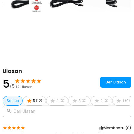
Kelengkapan Produk
Rincian yang Anda dapatkan untuk pembelian produk ini:
1 x Taffware Antena TV Digital DVB-T2 25dB Spider Pattern - TFL-
D139
1 x Signal Booster Amplifier
1 x Panduan Penggunaan
Ulasan
5
Beri Ulasan
/5
12
Ulasan
Semua
5
(
12
)
4
(
0
)
3
(
0
)
2
(
0
)
1
(
0
)
Cari Ulasan
Membantu (
0
)