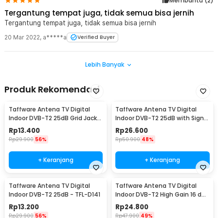
Membantu (
2
)
Tergantung tempat juga, tidak semua bisa jernih
Tergantung tempat juga, tidak semua bisa jernih
20 Mar 2022
,
a*****a
Verified Buyer
Lebih Banyak
Produk Rekomendasi
Taffware Antena TV Digital
Taffware Antena TV Digital
Indoor DVB-T2 25dB Grid Jack
Indoor DVB-T2 25dB with Signal
Male Plug - TFL-D139
Booster - TFL-D140
Rp
13.400
Rp
26.600
Rp
29.900
56%
Rp
50.900
48%
+ Keranjang
+ Keranjang
Taffware Antena TV Digital
Taffware Antena TV Digital
Indoor DVB-T2 25dB - TFL-D141
Indoor DVB-T2 High Gain 16 dBi
- EL0465
Rp
13.200
Rp
24.800
Rp
29.900
56%
Rp
47.900
49%