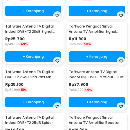
+ Keranjang
+ Keranjang
Taffware Antena TV Digital
Taffware Penguat Sinyal
Indoor DVB-T2 28dB Signal
Antena TV Amplifier Signal
Booster Amplifer - N0012
Booster DVB-T2 - TFL-D15
Rp
25.700
Rp
11.900
Rp
49.900
49%
Rp
27.900
58%
+ Keranjang
+ Keranjang
Taffware Antena TV Digital
Taffware Antena TV Digital
DVB-T2 25dB Grid Pattern
Indoor USB DVB-T2 25dBi - EL05
Signal Booster - TFL-D139
Rp
25.100
Rp
37.900
Rp
50.900
51%
Rp
66.900
44%
+ Keranjang
+ Keranjang
Taffware Antena TV Digital
Taffware Penguat Sinyal
Indoor DVB-T2 25dB Spider
Antena TV Amplifier Booster
Jack Male Plug - TFL-D139
DVB-T2 - TFL-D15