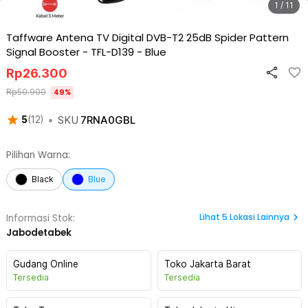
1 / 11
Taffware Antena TV Digital DVB-T2 25dB Spider Pattern
Signal Booster - TFL-D139
-
Blue
Rp
26.300
Rp
50.900
49
%
•
SKU
7RNA0GBL
5
(
12
)
Pilihan Warna:
Black
Blue
Lihat
5
Lokasi Lainnya
Informasi Stok:
Jabodetabek
Gudang Online
Toko Jakarta Barat
Tersedia
Tersedia