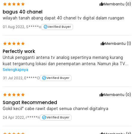
Membantu (
0
)
bagus 40 chanel
wilayah tanah abang dapat 40 chanel tv digital dalam ruangan
01 Aug 2022
,
S*****o
Verified Buyer
Membantu (
1
)
Perfectly work
Untuk pengganti antena tv analog sepertinya memang kurang
kuat tergantung lokasi dan penempatan antena. Namun jika TV
Selengkapnya
sudah digital jangan diragukan lagi tangkapan signalnya, sangat
baik sekali. Seperti kualitas HDTV tampilan layarnya.
31 Jul 2022
,
E*****O
Verified Buyer
Membantu (
0
)
Sangat Recommended
Gokil kecil" cabe rawit dapet semua channel digitalnya
24 Apr 2022
,
r*****n
Verified Buyer