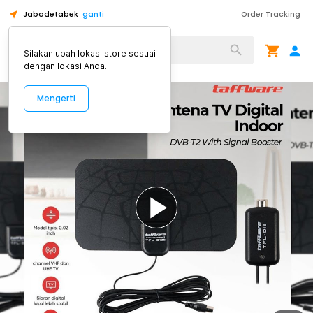
Jabodetabek
ganti
Order Tracking
Alat Kopi
Silakan ubah lokasi store sesuai
dengan lokasi Anda.
Mengerti