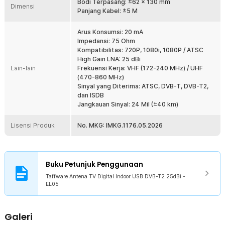
berbeda. Agar TV analog mendapatkan siaran TV digital harus
Bodi Terpasang: ±62 x 130 mm
Dimensi
dipasangkan ke sebuah STB, antena ini berfungsi sebagai
Panjang Kabel: ±5 M
penangkap sinyal yang nantinya diubah menjadi sinyal analog oleh
STB untuk diteruskan ke TV. Sedangkan pada TV digital, antena
Arus Konsumsi: 20 mA
berfungsi sebagai penghubung sinyal.
Impedansi: 75 Ohm
Kompatibilitas: 720P, 1080i, 1080P / ATSC
Kelengkapan Produk
High Gain LNA: 25 dBi
Lain-lain
Frekuensi Kerja: VHF (172-240 MHz) / UHF
Rincian yang Anda dapatkan untuk pembelian produk ini:
(470-860 MHz)
1 x Taffware Antena TV Digital Indoor USB DVB-T2 25dBi - EL05
Sinyal yang Diterima: ATSC, DVB-T, DVB-T2,
1 x Adaptor Penghubung
dan ISDB
Jangkauan Sinyal: 24 Mil (±40 km)
Lisensi Produk
No. MKG: IMKG.1176.05.2026
Buku Petunjuk Penggunaan
Taffware Antena TV Digital Indoor USB DVB-T2 25dBi -
EL05
Galeri