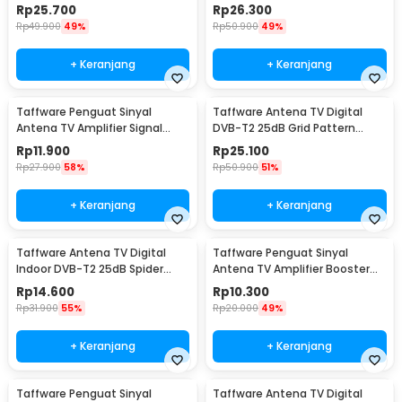
Booster Amplifer - N0012
Signal Booster - TFL-D139
Rp
25.700
Rp
26.300
Rp
49.900
49%
Rp
50.900
49%
+ Keranjang
+ Keranjang
Taffware Penguat Sinyal
Taffware Antena TV Digital
Antena TV Amplifier Signal
DVB-T2 25dB Grid Pattern
Booster DVB-T2 - TFL-D15
Signal Booster - TFL-D139
Rp
11.900
Rp
25.100
Rp
27.900
58%
Rp
50.900
51%
+ Keranjang
+ Keranjang
Taffware Antena TV Digital
Taffware Penguat Sinyal
Indoor DVB-T2 25dB Spider
Antena TV Amplifier Booster
Jack Male Plug - TFL-D139
DVB-T2 - TFL-D15
Rp
14.600
Rp
10.300
Rp
31.900
55%
Rp
20.000
49%
+ Keranjang
+ Keranjang
Taffware Penguat Sinyal
Taffware Antena TV Digital