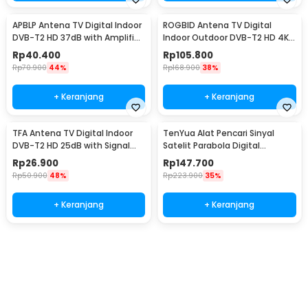
APBLP Antena TV Digital Indoor
ROGBID Antena TV Digital
DVB-T2 HD 37dB with Amplifier
Indoor Outdoor DVB-T2 HD 4K
- AP-36
36dB Amplifier - RG80
Rp
40.400
Rp
105.800
Rp
70.900
44%
Rp
168.900
38%
+ Keranjang
+ Keranjang
TFA Antena TV Digital Indoor
TenYua Alat Pencari Sinyal
DVB-T2 HD 25dB with Signal
Satelit Parabola Digital
Booster - T109
Satellite Finder - SF-95DR
Rp
26.900
Rp
147.700
Rp
50.900
48%
Rp
223.900
35%
+ Keranjang
+ Keranjang
Ingatkan Saya