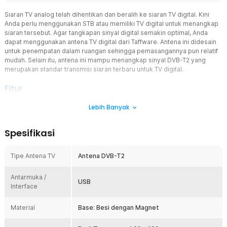
Siaran TV analog telah dihentikan dan beralih ke siaran TV digital. Kini
Anda perlu menggunakan STB atau memiliki TV digital untuk menangkap
siaran tersebut. Agar tangkapan sinyal digital semakin optimal, Anda
dapat menggunakan antena TV digital dari Taffware. Antena ini didesain
untuk penempatan dalam ruangan sehingga pemasangannya pun relatif
mudah. Selain itu, antena ini mampu menangkap sinyal DVB-T2 yang
merupakan standar transmisi siaran terbaru untuk TV digital.
Fitur
Tampilan Televisi Lebih Jernih
Lebih Banyak
Tidak perlu khawatir gambar televisi Anda buram atau bersemut,
antena digital dari Taffware ini dapat memperkuat sinyal hingga 25
Spesifikasi
dBi. Dengan penguat sinyal ini, maka siaran yang ditangkap dan
ditampilkan TV Anda pun akan menjadi lebih jernih dan stabil.
Tipe Antena TV
Antena DVB-T2
Jangkauan Sinyal Hingga 24 Mil
Jangkauan dari alat ini dapat menangkap sinyal siaran TV hingga
Antarmuka /
jarak 24 Mil atau sekitar 40 km. Jadi, antena ini sangat layak dimiliki,
USB
Interface
terlebih bagi Anda yang tinggal di daerah dengan jangkauan sinyal
yang kurang baik.
Material
Base: Besi dengan Magnet
Berfungsi Sebagai Penangkap Maupun Penghubung Sinyal
Bagi TV analog dan TV digital, antena ini memiliki fungsi yang