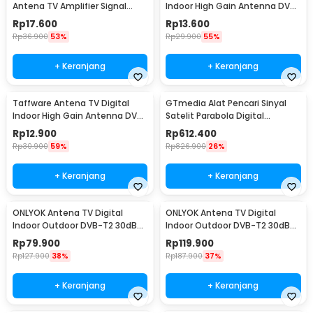
Antena TV Amplifier Signal
Indoor High Gain Antenna DVB-
Booster DVB-T2 35dB - TFL-D-
T2 25dB - TFL-D140
Rp
17.600
Rp
13.600
25
Rp
36.900
53%
Rp
29.900
55%
+ Keranjang
+ Keranjang
Taffware Antena TV Digital
GTmedia Alat Pencari Sinyal
Indoor High Gain Antenna DVB-
Satelit Parabola Digital
T2 25dB - N0012
Satellite Finder - V8 Finder2
Rp
12.900
Rp
612.400
Rp
30.900
59%
Rp
826.900
26%
+ Keranjang
+ Keranjang
ONLYOK Antena TV Digital
ONLYOK Antena TV Digital
Indoor Outdoor DVB-T2 30dB
Indoor Outdoor DVB-T2 30dB
Female Plug - LK860
Female Plug - LK86
Rp
79.900
Rp
119.900
Rp
127.900
38%
Rp
187.900
37%
+ Keranjang
+ Keranjang