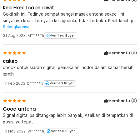
Kecil-kecil cabe rawit
Gokil sih ini. Tadinya sempat sangsi masak antena sekecil ini
sinyalnya kuat. Ternyata keraguanku tidak terbukti. Kecil-kecil gini
Selengkapnya
sinyalnya lebih jos dari antena digital lainnya dengan harga yang
sama. Mana sudah ada boosternya juga. Gak nyesel beli ini
31 Aug 2023
,
M*****h
Verified Buyer
Membantu (
0
)
cakep
cocok untuk siaran digital, pemakaian inddor dalam kamar bersih
jernih
17 Feb 2023
,
b*****n
Verified Buyer
Membantu (
0
)
Good antena
Signal digital bs ditangkap lebih banyak, Asalkan di tempatkan di
posisi yg tepat
10 Nov 2022
,
W*****n
Verified Buyer