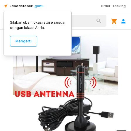
Jabodetabek
ganti
Order Tracking
Alat Kopi
Silakan ubah lokasi store sesuai
dengan lokasi Anda.
Mengerti