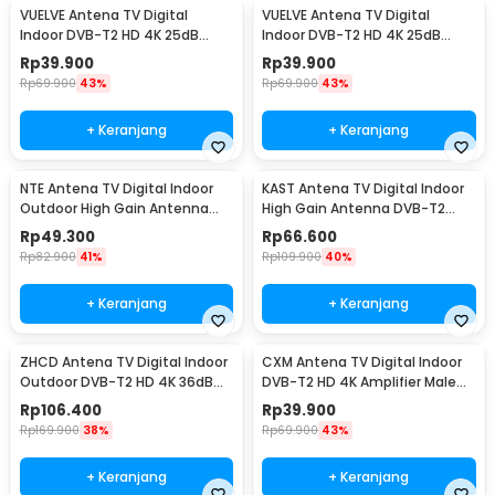
VUELVE Antena TV Digital
VUELVE Antena TV Digital
Indoor DVB-T2 HD 4K 25dB
Indoor DVB-T2 HD 4K 25dB
Female Plug - AN-2027
Female Plug - AN-2019
Rp
39.900
Rp
39.900
Rp
69.900
43%
Rp
69.900
43%
+ Keranjang
+ Keranjang
NTE Antena TV Digital Indoor
KAST Antena TV Digital Indoor
Outdoor High Gain Antenna
High Gain Antenna DVB-T2
DVB-T2 36dB - N221
25dB - K290
Rp
49.300
Rp
66.600
Rp
82.900
41%
Rp
109.900
40%
+ Keranjang
+ Keranjang
ZHCD Antena TV Digital Indoor
CXM Antena TV Digital Indoor
Outdoor DVB-T2 HD 4K 36dB
DVB-T2 HD 4K Amplifier Male
Amplifier - ZH3
Plug 25dB - C120
Rp
106.400
Rp
39.900
Rp
169.900
38%
Rp
69.900
43%
+ Keranjang
+ Keranjang