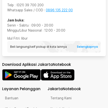
Telp
:
(021) 39 700 200
Whatsapp Sales / COD
:
0896 135 222 00
Jam buka:
Senin - Sabtu
:
09:00
-
20:00
Minggu/Libur Nasional
:
12:00
-
20:00
Idul Fitri
: libur
Selengkapnya
Beli langsung/self pickup di kota lainnya
Download Aplikasi JakartaNotebook
Layanan Pelanggan
JakartaNotebook
Bantuan
Tentang Kami