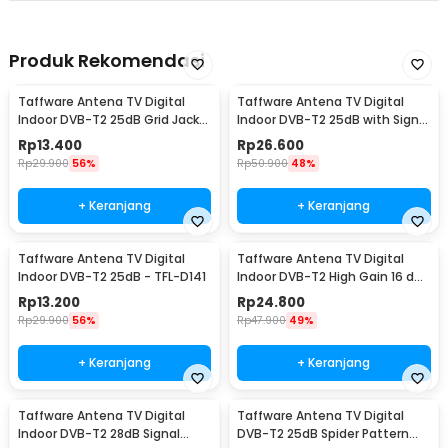
Produk Rekomendasi
Taffware Antena TV Digital
Taffware Antena TV Digital
Indoor DVB-T2 25dB Grid Jack
Indoor DVB-T2 25dB with Signal
Male Plug - TFL-D139
Booster - TFL-D140
Rp
13.400
Rp
26.600
Rp
29.900
56%
Rp
50.900
48%
+ Keranjang
+ Keranjang
Taffware Antena TV Digital
Taffware Antena TV Digital
Indoor DVB-T2 25dB - TFL-D141
Indoor DVB-T2 High Gain 16 dBi
- EL0465
Rp
13.200
Rp
24.800
Rp
29.900
56%
Rp
47.900
49%
+ Keranjang
+ Keranjang
Taffware Antena TV Digital
Taffware Antena TV Digital
Indoor DVB-T2 28dB Signal
DVB-T2 25dB Spider Pattern