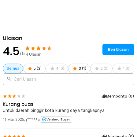
Ulasan
4.5
Beri Ulasan
/5
4
Ulasan
Semua
5
(
3
)
4
(
0
)
3
(
1
)
2
(
0
)
1
(
0
)
Cari Ulasan
Membantu (
0
)
Kurang puas
Untuk daerah pinggir kota kurang daya tangkapnya.
11 Mar 2025
,
j*****a
Verified Buyer
Membantu (
0
)