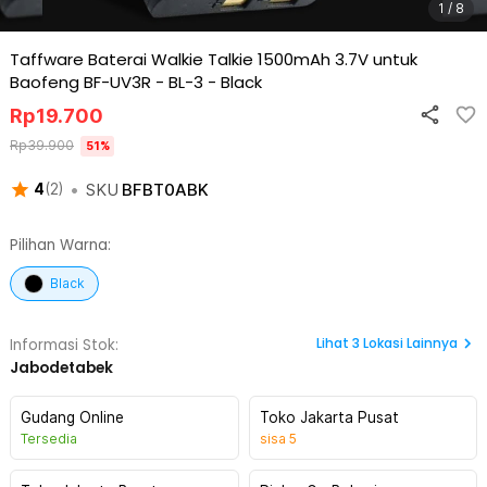
1 / 8
Taffware Baterai Walkie Talkie 1500mAh 3.7V untuk
Baofeng BF-UV3R - BL-3
-
Black
Rp
19.700
Rp
39.900
51
%
•
SKU
BFBT0ABK
4
(
2
)
Pilihan Warna:
Black
Lihat
3
Lokasi Lainnya
Informasi Stok:
Jabodetabek
Gudang Online
Toko Jakarta Pusat
Tersedia
sisa
5