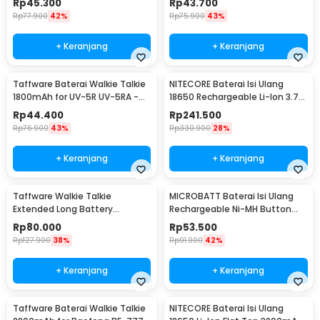
Rp
45.300
Rp
43.700
Rp
77.900
42%
Rp
75.900
43%
+ Keranjang
+ Keranjang
Taffware Baterai Walkie Talkie
NITECORE Baterai Isi Ulang
1800mAh for UV-5R UV-5RA -
18650 Rechargeable Li-Ion 3.7V
BL-5
3400mAh 1PCS - NL1834
Rp
44.400
Rp
241.500
Rp
76.900
43%
Rp
330.900
28%
+ Keranjang
+ Keranjang
Taffware Walkie Talkie
MICROBATT Baterai Isi Ulang
Extended Long Battery
Rechargeable Ni-MH Button
3800mAh - BL-5
Top 1.2V AA-1000mAh
Rp
80.000
Rp
53.500
Rp
127.900
38%
Rp
91.900
42%
+ Keranjang
+ Keranjang
Taffware Baterai Walkie Talkie
NITECORE Baterai Isi Ulang