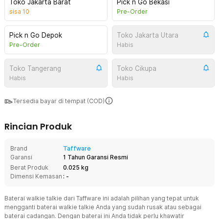
Toko Jakarta Barat
Pick n Go Bekasi
sisa
10
Pre-Order
Pick n Go Depok
Toko Jakarta Utara
Pre-Order
Habis
Toko Tangerang
Toko Cikupa
Habis
Habis
Tersedia bayar di tempat (COD)
Rincian Produk
Brand
Taffware
Garansi
1 Tahun Garansi Resmi
Berat Produk
0.025 kg
Dimensi Kemasan
: -
Baterai walkie talkie dari Taffware ini adalah pilihan yang tepat untuk
mengganti baterai walkie talkie Anda yang sudah rusak atau sebagai
baterai cadangan. Dengan baterai ini Anda tidak perlu khawatir