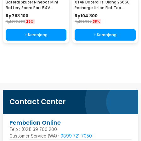
Baterai Skuter Ninebot Mini
XTAR Baterai Isi Ulang 26650
Battery Spare Part 54V
Recharge Li-Ion Flat Top
4900mAh
5200mAh 3.6V 1PC
Rp
793.100
Rp
104.300
Rp
1.070.900
26%
Rp
166.900
38%
+ Keranjang
+ Keranjang
Beli Sekarang
Contact Center
Pembelian Online
Telp : (021) 39 700 200
Customer Service (WA) :
0899 721 7050