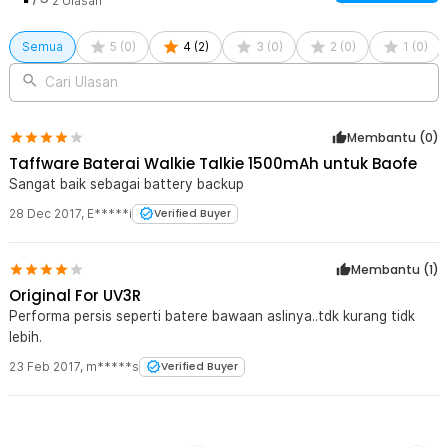
2
Ulasan
Semua
5
(
0
)
4
(
2
)
3
(
0
)
2
(
0
)
1
(
0
)
Cari Ulasan
Membantu (
0
)
Taffware Baterai Walkie Talkie 1500mAh untuk Baofe
Sangat baik sebagai battery backup
28 Dec 2017
,
E*****i
Verified Buyer
Membantu (
1
)
Original For UV3R
Performa persis seperti batere bawaan aslinya..tdk kurang tidk
lebih.
23 Feb 2017
,
m*****s
Verified Buyer