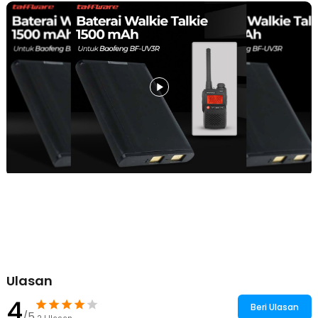
Kelengkapan Produk
Rincian yang Anda dapatkan untuk pembelian produk ini:
1 x Taffware Baterai Walkie Talkie 1500mAh 3.7V untuk Baofeng
BF-UV3R - BL-3
Ulasan
4
Beri Ulasan
/5