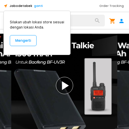
Jabodetabek
ganti
Order Tracking
Alat Kopi
Silakan ubah lokasi store sesuai
dengan lokasi Anda.
Mengerti