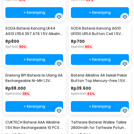
+ Keranjang
+ Keranjang
SODA Baterai Kancing LR44
SODA Baterai Kancing AG10
AG13 L1154 357 A76 1.5V Alkaline
LR1130 LR54 Button Cell 1.5V
1 PCS
Alkaline 1 PCS
Rp
800
Rp
700
Rp
7.900
90%
Rp
6.900
90%
+ Keranjang
+ Keranjang
Enelong BPI Baterai Isi Ulang AA
Baterai Alkaline AA Sekali Pakai
Rechargeable Ni-MH 1.2V
Button Top Mercury-Free 1.5V
2700mAh 4 PCS
10 PCS - Zi5
Rp
98.000
Rp
39.600
Rp
150.900
36%
Rp
69.900
44%
+ Keranjang
+ Keranjang
CUKTECH Baterai AAA Alkaline
Taffware Baterai Walkie Talkie
1.5V Non Rechargeable 10 PCS -
2800mAh for Taffware Pofung
Zi7
BF-UV82 - BL-8