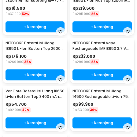
2800mAh for Baofeng BF-777S
18650 Li-Ion Flat Top 3200mAh
666S 888S
3.7V 1 PCS - NL1832
Rp
18.500
Rp
219.500
Rp
37.900
52%
Rp
295.900
26%
+ Keranjang
+ Keranjang
NITECORE Baterai Isi Ulang
NITECORE Baterai Vape
18650 Li-Ion Button Top 2600
Rechargeable IMR18650 3.7 V
mAh 3.7V 1 PCS - NL1826
3100mAh 1 PCS
Rp
176.100
Rp
233.000
Rp
269.900
35%
Rp
299.900
23%
+ Keranjang
+ Keranjang
VariCore Baterai Isi Ulang 18650
NITECORE Baterai Isi Ulang
Li-Ion Button Top 3400 mAh
14500 Rechargeable Li-ion 750
3.7V 1 PCS 3400mAh
mAh 3.6 V 1PC - NL1475R
Rp
54.700
Rp
99.900
Rp
92.900
42%
Rp
153.900
36%
+ Keranjang
+ Keranjang