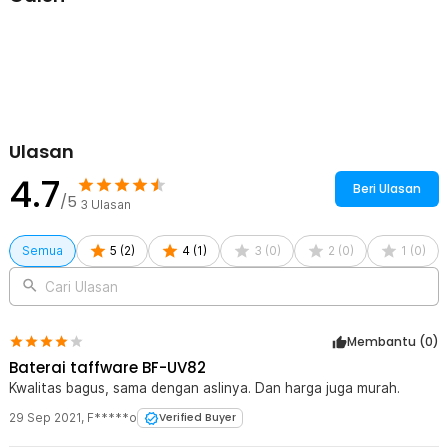
Kelengkapan Produk
Rincian yang Anda dapatkan untuk pembelian produk ini:
1 x Taffware Baterai Walkie Talkie 2800mAh for Taffware Pofung
BF-UV82 - BL-8
Ulasan
4.7
Beri Ulasan
/5
3
Ulasan
Semua
5
(
2
)
4
(
1
)
3
(
0
)
2
(
0
)
1
(
0
)
Cari Ulasan
Membantu (
0
)
Baterai taffware BF-UV82
Kwalitas bagus, sama dengan aslinya. Dan harga juga murah.
29 Sep 2021
,
F*****o
Verified Buyer