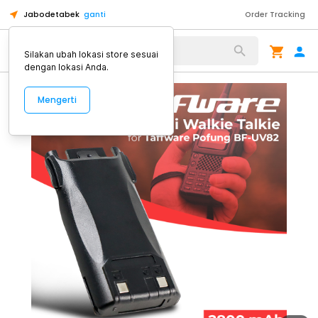
Jabodetabek
ganti
Order Tracking
Alat Kopi
Silakan ubah lokasi store sesuai
dengan lokasi Anda.
Mengerti