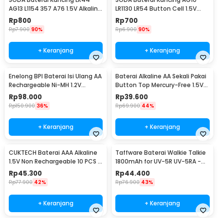
AG13 L1154 357 A76 1.5V Alkaline
LR1130 LR54 Button Cell 1.5V
1 PCS
Alkaline 1 PCS
Rp
800
Rp
700
Rp
7.900
90%
Rp
6.900
90%
+ Keranjang
+ Keranjang
Enelong BPI Baterai Isi Ulang AA
Baterai Alkaline AA Sekali Pakai
Rechargeable Ni-MH 1.2V
Button Top Mercury-Free 1.5V
2700mAh 4 PCS
10 PCS - Zi5
Rp
98.000
Rp
39.600
Rp
150.900
36%
Rp
69.900
44%
+ Keranjang
+ Keranjang
CUKTECH Baterai AAA Alkaline
Taffware Baterai Walkie Talkie
1.5V Non Rechargeable 10 PCS -
1800mAh for UV-5R UV-5RA -
Zi7
BL-5
Rp
45.300
Rp
44.400
Rp
77.900
42%
Rp
76.900
43%
+ Keranjang
+ Keranjang