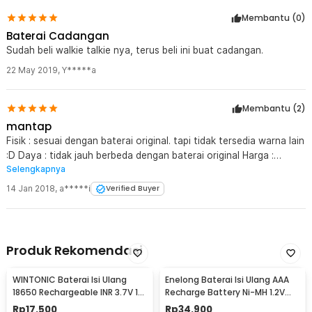
Membantu (
0
)
Baterai Cadangan
Sudah beli walkie talkie nya, terus beli ini buat cadangan.
22 May 2019
,
Y*****a
Membantu (
2
)
mantap
Fisik : sesuai dengan baterai original. tapi tidak tersedia warna lain
:D Daya : tidak jauh berbeda dengan baterai original Harga :
Selengkapnya
hampir 1/2 dari harga baterai pada umum nya
14 Jan 2018
,
a*****i
Verified Buyer
Produk Rekomendasi
WINTONIC Baterai Isi Ulang
Enelong Baterai Isi Ulang AAA
18650 Rechargeable INR 3.7V 1
Recharge Battery Ni-MH 1.2V
PCS 2200mAh
900mAh 4 PCS - HR4
Rp
17.500
Rp
34.900