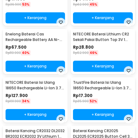
Rp
36.900
53%
Rp
62.900
45%
+ Keranjang
+ Keranjang
Enelong Baterai Cas
NITECORE Baterai Lithium CR2
Rechargeable Battery AA Ni-MH
Sekali Pakai Button Top 3V 1
1.2V 2100mAh 4 PCS - HR6
PCS - CR2
Rp
67.500
Rp
28.800
Rp
110.900
40%
Rp
52.900
46%
+ Keranjang
+ Keranjang
NITECORE Baterai Isi Ulang
TrustFire Baterai Isi Ulang
18650 Rechargeable Li-Ion 3.7V
18650 Rechargeable Li-Ion 3.7V
2300mAh 1PCS - NL1823
6000mAh 1PC - BRC18650
Rp
127.900
Rp
17.300
Rp
191.900
34%
Rp
35.900
52%
+ Keranjang
+ Keranjang
Baterai Kancing CR2032 DL2032
Baterai Kancing CR2025
BR2032 ECR2032 3V Lithium 1
DL2025 ECR2025 Button Cell 3V