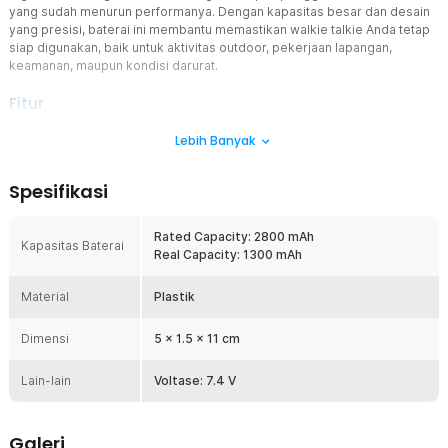
yang sudah menurun performanya. Dengan kapasitas besar dan desain
yang presisi, baterai ini membantu memastikan walkie talkie Anda tetap
siap digunakan, baik untuk aktivitas outdoor, pekerjaan lapangan,
keamanan, maupun kondisi darurat.
Fitur
Desain Setara Baterai Original
Lebih Banyak
Baterai ini dibuat dengan desain dan bentuk yang menyerupai
baterai bawaan. Material plastik berkualitas membuatnya kokoh
Spesifikasi
dan tidak mudah rusak. Pemasangan stabil dan nyaman digunakan
untuk jangka panjang.
Rated Capacity: 2800 mAh
Kompatibilitas Khusus BF-UV82
Kapasitas Baterai
Real Capacity: 1300 mAh
Dirancang khusus untuk walkie talkie Taffware Pofung atau Baofeng
BF-UV82 dengan model baterai BL-8. Presisi tinggi memastikan
Material
baterai terpasang dengan baik dan bekerja optimal. Tidak
Plastik
disarankan untuk seri walkie talkie lain.
Dimensi
5 x 1.5 x 11 cm
Kapasitas Besar untuk Penggunaan Lebih Lama
Memiliki rated capacity 2800 mAh dengan real capacity 1300 mAh,
Lain-lain
baterai ini mampu menunjang penggunaan walkie talkie lebih lama.
Voltase: 7.4 V
Mengurangi frekuensi pengisian daya dan cocok untuk penggunaan
seharian.
Galeri