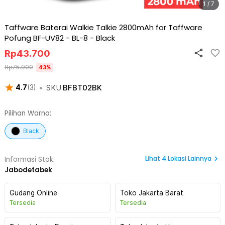
1 / 7
Taffware Baterai Walkie Talkie 2800mAh for Taffware
Pofung BF-UV82 - BL-8
-
Black
Rp
43.700
Rp
75.900
43
%
•
SKU
BFBT02BK
4.7
(
3
)
Pilihan Warna:
Black
Lihat
4
Lokasi Lainnya
Informasi Stok:
Jabodetabek
Gudang Online
Toko Jakarta Barat
Tersedia
Tersedia