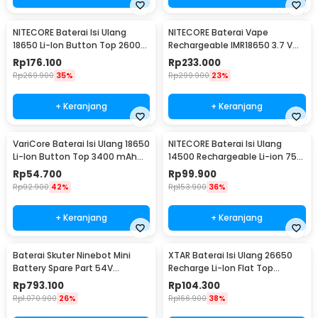
NITECORE Baterai Isi Ulang
NITECORE Baterai Vape
18650 Li-Ion Button Top 2600
Rechargeable IMR18650 3.7 V
mAh 3.7V 1 PCS - NL1826
3100mAh 1 PCS
Rp
176.100
Rp
233.000
Rp
269.900
35%
Rp
299.900
23%
+ Keranjang
+ Keranjang
VariCore Baterai Isi Ulang 18650
NITECORE Baterai Isi Ulang
Li-Ion Button Top 3400 mAh
14500 Rechargeable Li-ion 750
3.7V 1 PCS 3400mAh
mAh 3.6 V 1PC - NL1475R
Rp
54.700
Rp
99.900
Rp
92.900
42%
Rp
153.900
36%
+ Keranjang
+ Keranjang
Baterai Skuter Ninebot Mini
XTAR Baterai Isi Ulang 26650
Battery Spare Part 54V
Recharge Li-Ion Flat Top
4900mAh
5200mAh 3.6V 1PC
Rp
793.100
Rp
104.300
Rp
1.070.900
26%
Rp
166.900
38%