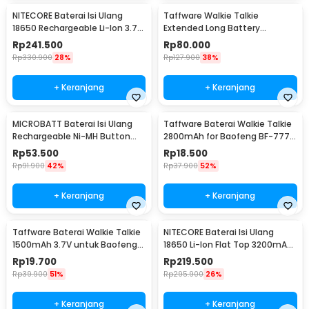
NITECORE Baterai Isi Ulang
Taffware Walkie Talkie
18650 Rechargeable Li-Ion 3.7V
Extended Long Battery
3400mAh 1PCS - NL1834
3800mAh - BL-5
Rp
241.500
Rp
80.000
Rp
330.900
28%
Rp
127.900
38%
+ Keranjang
+ Keranjang
MICROBATT Baterai Isi Ulang
Taffware Baterai Walkie Talkie
Rechargeable Ni-MH Button
2800mAh for Baofeng BF-777S
Top 1.2V AA-1000mAh
666S 888S
Rp
53.500
Rp
18.500
Rp
91.900
42%
Rp
37.900
52%
+ Keranjang
+ Keranjang
Taffware Baterai Walkie Talkie
NITECORE Baterai Isi Ulang
1500mAh 3.7V untuk Baofeng
18650 Li-Ion Flat Top 3200mAh
BF-UV3R - BL-3
3.7V 1 PCS - NL1832
Rp
19.700
Rp
219.500
Rp
39.900
51%
Rp
295.900
26%
+ Keranjang
+ Keranjang