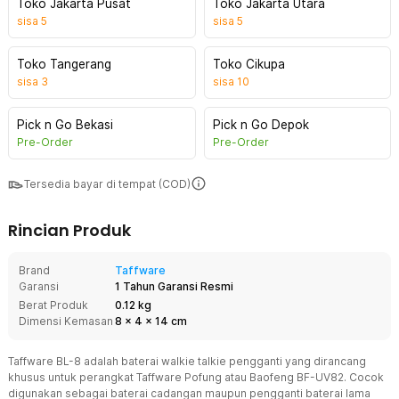
Toko Jakarta Pusat
Toko Jakarta Utara
sisa
5
sisa
5
Toko Tangerang
Toko Cikupa
sisa
3
sisa
10
Pick n Go Bekasi
Pick n Go Depok
Pre-Order
Pre-Order
Tersedia bayar di tempat (COD)
Rincian Produk
Brand
Taffware
Garansi
1 Tahun Garansi Resmi
Berat Produk
0.12 kg
Dimensi Kemasan
8
x
4
x
14
cm
Taffware BL-8 adalah baterai walkie talkie pengganti yang dirancang
khusus untuk perangkat Taffware Pofung atau Baofeng BF-UV82. Cocok
digunakan sebagai baterai cadangan maupun pengganti baterai lama