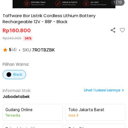
1 / 10
Taffware Bor Listrik Cordless Lithium Battery
Rechargeable 12V - 88F
-
Black
Rp
160.800
Rp
240.900
34
%
•
SKU
7ROTBZBK
5
(
4
)
Pilihan Warna:
Black
Lihat
1
Lokasi Lainnya
Informasi Stok:
Jabodetabek
Gudang Online
Toko Jakarta Barat
Tersedia
sisa
3