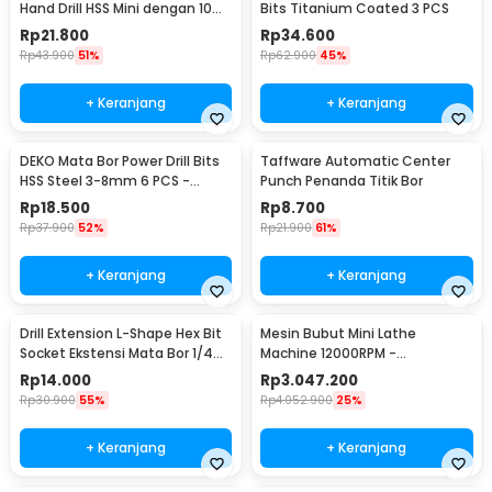
Hand Drill HSS Mini dengan 10
Bits Titanium Coated 3 PCS
Mata Bor - 3003
Rp
21.800
Rp
34.600
Rp
43.900
51%
Rp
62.900
45%
+ Keranjang
+ Keranjang
DEKO Mata Bor Power Drill Bits
Taffware Automatic Center
HSS Steel 3-8mm 6 PCS -
Punch Penanda Titik Bor
DW1369
Rp
18.500
Rp
8.700
Rp
37.900
52%
Rp
21.900
61%
+ Keranjang
+ Keranjang
Drill Extension L-Shape Hex Bit
Mesin Bubut Mini Lathe
Socket Ekstensi Mata Bor 1/4
Machine 12000RPM -
Inch - 105
TZ20002MR
Rp
14.000
Rp
3.047.200
Rp
30.900
55%
Rp
4.052.900
25%
+ Keranjang
+ Keranjang