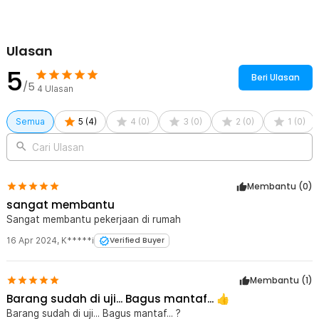
Ulasan
5
Beri Ulasan
/5
4
Ulasan
Semua
5
(
4
)
4
(
0
)
3
(
0
)
2
(
0
)
1
(
0
)
Cari Ulasan
Membantu (
0
)
sangat membantu
Sangat membantu pekerjaan di rumah
16 Apr 2024
,
K*****i
Verified Buyer
Membantu (
1
)
Barang sudah di uji... Bagus mantaf... 👍
Barang sudah di uji... Bagus mantaf... ?