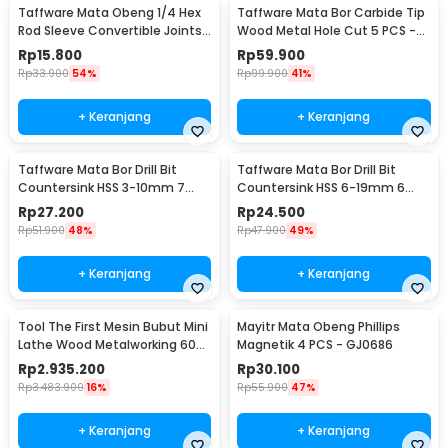
Taffware Mata Obeng 1/4 Hex
Taffware Mata Bor Carbide Tip
Rod Sleeve Convertible Joints
Wood Metal Hole Cut 5 PCS -
8 PCS
EPC-PIT-20P
Rp
15.800
Rp
59.900
Rp
33.900
54%
Rp
99.900
41%
+ Keranjang
+ Keranjang
Taffware Mata Bor Drill Bit
Taffware Mata Bor Drill Bit
Countersink HSS 3-10mm 7
Countersink HSS 6-19mm 6
PCS - QST-K13
PCS - BT3
Rp
27.200
Rp
24.500
Rp
51.900
48%
Rp
47.900
49%
+ Keranjang
+ Keranjang
Tool The First Mesin Bubut Mini
Mayitr Mata Obeng Phillips
Lathe Wood Metalworking 60W
Magnetik 4 PCS - GJ0686
- TZ20002MG
Rp
2.935.200
Rp
30.100
Rp
3.483.900
16%
Rp
55.900
47%
+ Keranjang
+ Keranjang