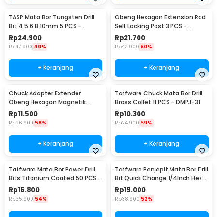
TASP Mata Bor Tungsten Drill
Obeng Hexagon Extension Rod
Bit 4 5 6 8 10mm 5 PCS -
Self Locking Post 3 PCS -
MGDK002
HT43401-3P
Rp
24.900
Rp
21.700
Rp
47.900
49%
Rp
42.900
50%
+ Keranjang
+ Keranjang
Chuck Adapter Extender
Taffware Chuck Mata Bor Drill
Obeng Hexagon Magnetik
Brass Collet 11 PCS - DMPJ-31
Shank 1/4 Inch
Rp
11.500
Rp
10.300
Rp
26.900
58%
Rp
24.900
59%
+ Keranjang
+ Keranjang
Taffware Mata Bor Power Drill
Taffware Penjepit Mata Bor Drill
Bits Titanium Coated 50 PCS -
Bit Quick Change 1/4Inch Hex
DW1361
Shank - 2054A
Rp
16.800
Rp
19.000
Rp
35.900
54%
Rp
38.900
52%