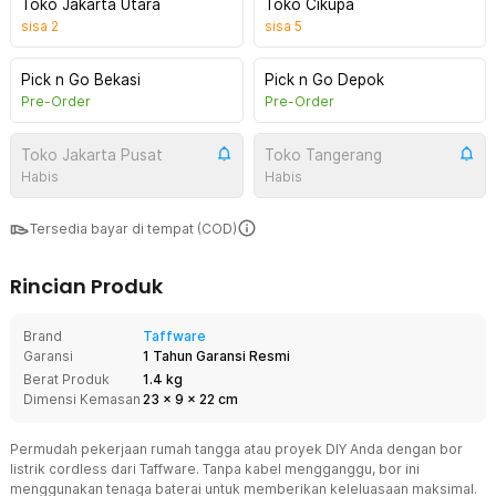
Toko Jakarta Utara
Toko Cikupa
sisa
2
sisa
5
Pick n Go Bekasi
Pick n Go Depok
Pre-Order
Pre-Order
Toko Jakarta Pusat
Toko Tangerang
Habis
Habis
Tersedia bayar di tempat (COD)
Rincian Produk
Brand
Taffware
Garansi
1 Tahun Garansi Resmi
Berat Produk
1.4 kg
Dimensi Kemasan
23
x
9
x
22
cm
Permudah pekerjaan rumah tangga atau proyek DIY Anda dengan bor
listrik cordless dari Taffware. Tanpa kabel mengganggu, bor ini
menggunakan tenaga baterai untuk memberikan keleluasaan maksimal.