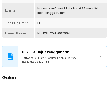
pertukangan atau DIY dengan mudah menggunakan bor elektrik ini.
Kecocokan Chuck Mata Bor: 6.35 mm (1/4
Lain-lain
Inch) Hingga 10 mm
Kelengkapan Produk
Rincian yang Anda dapatkan untuk pembelian produk ini:
Tipe Plug Listrik
EU
1 x Taffware Bor Listrik Cordless Lithium Battery Rechargeable
12V - 88F
Lisensi Produk
No. K3L: 25-L-007664
2 x Mata Bor
1 x Adaptor Pengisi Daya
2 x Baterai Li-Ion
1 x Panduan Penggunaan
Buku Petunjuk Penggunaan
Taffware Bor Listrik Cordless Lithium Battery
Rechargeable 12V - 88F
Galeri