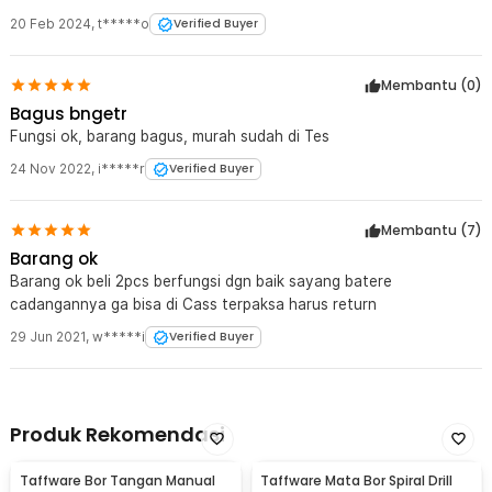
20 Feb 2024
,
t*****o
Verified Buyer
Membantu (
0
)
Bagus bngetr
Fungsi ok, barang bagus, murah sudah di Tes
24 Nov 2022
,
i*****r
Verified Buyer
Membantu (
7
)
Barang ok
Barang ok beli 2pcs berfungsi dgn baik sayang batere
cadangannya ga bisa di Cass terpaksa harus return
29 Jun 2021
,
w*****i
Verified Buyer
Produk Rekomendasi
Taffware Bor Tangan Manual
Taffware Mata Bor Spiral Drill