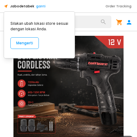
Jabodetabek
ganti
Order Tracking
Alat Kopi
Silakan ubah lokasi store sesuai
dengan lokasi Anda.
Mengerti