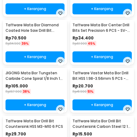
+ Keranjang
+ Keranjang
Taffware Mata Bor Diamond
Taffware Mata Bor Center Drill
Coated Hole Saw Drill Bit
Bits Set Precision 6 PCS - SV-
6mm-50mm 15 PCS - GJ0105
VDB25
Rp
70.500
Rp
34.400
Rp
114.900
39%
Rp
61.900
45%
+ Keranjang
+ Keranjang
JIGONG Mata Bor Tungsten
Taffware Vastar Mata Bor Drill
Carbide Cone Spiral 1/8 Inch 10
Bit HSS 1.98-3.56mm 5 PCS -
PCS - JG8
SV-VDB26
Rp
105.000
Rp
20.700
Rp
167.900
38%
Rp
41.900
51%
+ Keranjang
+ Keranjang
Taffware Mata Bor Drill Bit
Taffware Mata Bor Drill Bit
Countersink HSS M3-M10 6 PCS
Countersink Carbon Steel 12 16
19mm 3 PCS
Rp
29.700
Rp
15.500