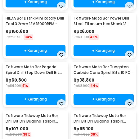
+ Keranjang
+ Keranjang
HILDA Bor Listrik Mini Rotary Drill
Taffware Mata Bor Power Drill
Tool 3.2mm 18V 18000RPM -
Steel Titanium Hex Shank 13
JD5202
PCS - SV-VDB13
Rp
150.600
Rp
26.000
Rp
226.900
34%
Rp
49.900
48%
+ Keranjang
+ Keranjang
Taffware Mata Bor Pagoda
Taffware Mata Bor Tungsten
Spiral Drill Step Down Drill Bit
Carbide Cone Spiral Bits 10 PCS
Tipe 2 5 PCS - BIHH463A
- GJ0106
Rp
60.800
Rp
38.800
Rp
101.900
41%
Rp
68.900
44%
+ Keranjang
+ Keranjang
Taffware Tideway Mata Bor
Taffware Tideway Mata Bor
Drill Bit DIY Buddha Tasbih
Drill Bit DIY Buddha Tasbih
Beads 2mm 2 PCS 8mm
Beads 2mm 2 PCS 12mm
Rp
107.000
Rp
95.100
Rp
170.900
38%
Rp
147.900
36%