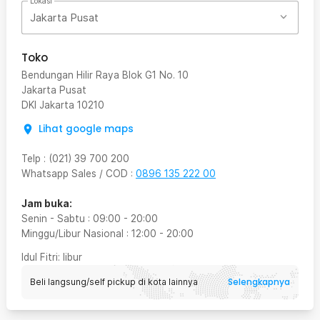
Lokasi
Jakarta Pusat
Toko
Bendungan Hilir Raya Blok G1 No. 10
Jakarta Pusat
DKI Jakarta
10210
Lihat google maps
Telp
:
(021) 39 700 200
Whatsapp Sales / COD
:
0896 135 222 00
Jam buka:
Senin - Sabtu
:
09:00
-
20:00
Minggu/Libur Nasional
:
12:00
-
20:00
Idul Fitri
: libur
Selengkapnya
Beli langsung/self pickup di kota lainnya