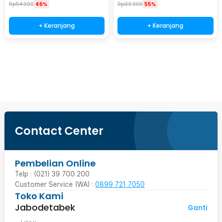
Rp
54.900
46%
Rp
33.900
55%
+ Keranjang
+ Keranjang
Beli Sekarang
Contact Center
Pembelian Online
Telp : (021) 39 700 200
Customer Service (WA) :
0899 721 7050
Toko Kami
Jabodetabek
Ganti