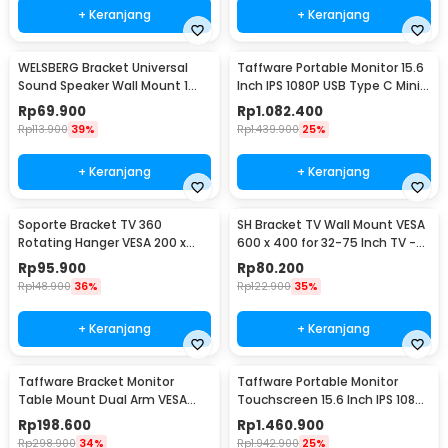
+ Keranjang
+ Keranjang
WELSBERG Bracket Universal
Taffware Portable Monitor 15.6
Sound Speaker Wall Mount 1
Inch IPS 1080P USB Type C Mini
Pair - SW-03B
HDMI - LG156
Rp
69.900
Rp
1.082.400
Rp
113.900
39%
Rp
1.439.900
25%
+ Keranjang
+ Keranjang
Soporte Bracket TV 360
SH Bracket TV Wall Mount VESA
Rotating Hanger VESA 200 x
600 x 400 for 32-75 Inch TV -
200 14-42 Inch TV - JT-01
SH-65T
Rp
95.900
Rp
80.200
Rp
148.900
36%
Rp
122.900
35%
+ Keranjang
+ Keranjang
Taffware Bracket Monitor
Taffware Portable Monitor
Table Mount Dual Arm VESA
Touchscreen 15.6 Inch IPS 1080P
100x100 13-27 Inch - KMT-2
60Hz Type C - 1560MTS
Rp
198.600
Rp
1.460.900
Rp
298.900
34%
Rp
1.942.900
25%