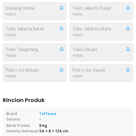
Gudang Online
Toko Jakarta Pusat
Habis
Habis
Toko Jakarta Barat
Toko Jakarta Utara
Habis
Habis
Toko Tangerang
Toko Cikupa
Habis
Habis
Pick n Go Bekasi
Pick n Go Depok
Habis
Habis
Rincian Produk
Brand
Taffware
Garansi
-
Berat Produk
9 kg
Dimensi Kemasan
54
x
8
x
124
cm