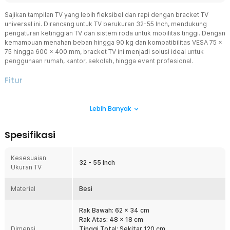
Sajikan tampilan TV yang lebih fleksibel dan rapi dengan bracket TV
universal ini. Dirancang untuk TV berukuran 32-55 Inch, mendukung
pengaturan ketinggian TV dan sistem roda untuk mobilitas tinggi. Dengan
kemampuan menahan beban hingga 90 kg dan kompatibilitas VESA 75 x
75 hingga 600 x 400 mm, bracket TV ini menjadi solusi ideal untuk
penggunaan rumah, kantor, sekolah, hingga event profesional.
Fitur
Pasang Berbagai Ukuran TV
Lebih Banyak
Telah mendukung VESA hingga 600 x 400 mm, memungkinkan Anda
memasang berbagai merek TV LED, LCD, maupun smart TV
berukuran 32-55 Inch. Menggunakan desain bentuk H berkapasitas
Spesifikasi
beban tinggi yang memastikan distribusi berat TV lebih merata
sehingga tidak mudah goyah meski digunakan untuk layar besar.
Kesesuaian
Mobilitas Mudah Berkat Roda
32 - 55 Inch
Ukuran TV
Empat roda kokoh pada bagian dasar memudahkan Anda
memindahkan bracket TV ke berbagai ruangan tanpa harus
Material
mengangkatnya. Lebih bebas berputar ke berbagai arah karena
Besi
rodanya mampu berotasi 360°. Dilengkapi juga dengan
pengunci agar tidak mudah geser saat sudah ada di posisi
Rak Bawah: 62 x 34 cm
sempurna.
Rak Atas: 48 x 18 cm
Dimensi
Tinggi Total: Sekitar 120 cm