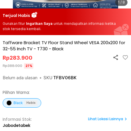
1 / 8
Terjual Habis
Gunakan fitur
Ingatkan Saya
untuk mendapatkan informasi ketika
stok tersedia kembali.
Taffware Bracket TV Floor Stand Wheel VESA 200x200 for
32-55 Inch TV - T730
-
Black
Rp
283.900
Rp
388.900
27
%
Belum ada ulasan
•
SKU
TFBV06BK
Pilihan Warna:
Black
Habis
Lihat
Lokasi Lainnya
Informasi Stok:
Jabodetabek