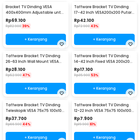
Bracket TV Dinding VESA
Taffware Bracket TV Dinding
400x400mm Adjustable untuk
17-42 Inch VESA200x200 Putar
TV LED 26-63 Inch - KT02
90 Tilt 15 - X-200
Rp
69.100
Rp
42.100
Rp
112.900
39%
Rp
72.900
43%
+ Keranjang
+ Keranjang
Taffware Bracket TV Dinding
Taffware Bracket TV Dinding
26-63 Inch Wall Mount VESA
14-42 Inch Fixed VESA 200x200
400x400 - B41
Beban 25kg - HD601
Rp
28.100
Rp
17.100
Rp
52.900
47%
Rp
35.900
53%
+ Keranjang
+ Keranjang
Taffware Bracket TV Dinding
Taffware Bracket TV Dinding
Teleskopik VESA 75x75 100x100
12-22 Inch VESA 75x75 100x100
10-32 Inch - HY-210
8kg
Rp
37.700
Rp
7.900
Rp
66.900
44%
Rp
19.900
61%
+ Keranjang
+ Keranjang