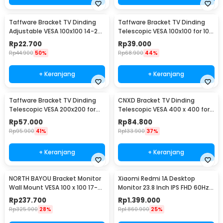
Taffware Bracket TV Dinding
Taffware Bracket TV Dinding
Adjustable VESA 100x100 14-24
Telescopic VESA 100x100 for 10-
Inch - TV-W24
26 Inch TV - X-100
Rp
22.700
Rp
39.000
Rp
44.900
50%
Rp
68.900
44%
+ Keranjang
+ Keranjang
Taffware Bracket TV Dinding
CNXD Bracket TV Dinding
Telescopic VESA 200x200 for
Telescopic VESA 400 x 400 for
32-55 Inch TV - X-400
26-55 Inch TV - CN814
Rp
57.000
Rp
84.800
Rp
95.900
41%
Rp
133.900
37%
+ Keranjang
+ Keranjang
NORTH BAYOU Bracket Monitor
Xiaomi Redmi 1A Desktop
Wall Mount VESA 100 x 100 17-27
Monitor 23.8 Inch IPS FHD 60Hz
Inch TV - F120
Ultra-thin HDMI - RMMNT238NF
Rp
237.700
Rp
1.399.000
Rp
325.900
28%
Rp
1.860.900
25%