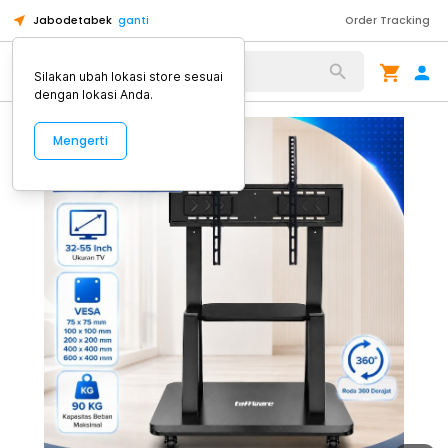
Jabodetabek
ganti
Order Tracking
Alat Kopi
Silakan ubah lokasi store sesuai
dengan lokasi Anda.
Mengerti