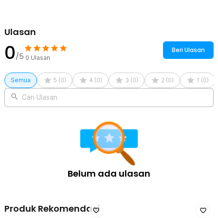
55 Inch TV - T730
4 x Roda
1 x Set Ring, Baut, dan Mur
Ulasan
1 x Kunci Pas
1 x Kunci L
0
Beri Ulasan
1 x Panduan Penggunaan
/5
0
Ulasan
Semua
5
(
0
)
4
(
0
)
3
(
0
)
2
(
0
)
1
(
0
)
Cari Ulasan
Belum ada ulasan
Produk Rekomendasi