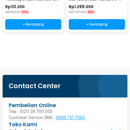
32-65 Inch TV - P4
A27
Rp
113.200
Rp
1.299.000
Rp
178.900
37%
Rp
1.727.900
25%
+ Keranjang
+ Keranjang
Ingatkan Saya
Contact Center
Pembelian Online
Telp : (021) 39 700 200
Customer Service (WA) :
0899 721 7050
Toko Kami