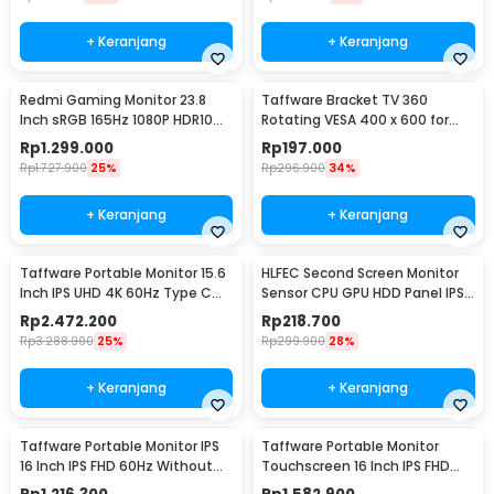
+ Keranjang
+ Keranjang
Redmi Gaming Monitor 23.8
Taffware Bracket TV 360
Inch sRGB 165Hz 1080P HDR10
Rotating VESA 400 x 600 for
1ms - G24
32-65 Inch TV - DN06
Rp
1.299.000
Rp
197.000
Rp
1.727.900
25%
Rp
296.900
34%
+ Keranjang
+ Keranjang
Taffware Portable Monitor 15.6
HLFEC Second Screen Monitor
Inch IPS UHD 4K 60Hz Type C
Sensor CPU GPU HDD Panel IPS
Mini HDMI - SJD1505
3.5 Inch - HL-3
Rp
2.472.200
Rp
218.700
Rp
3.288.900
25%
Rp
299.900
28%
+ Keranjang
+ Keranjang
Taffware Portable Monitor IPS
Taffware Portable Monitor
16 Inch IPS FHD 60Hz Without
Touchscreen 16 Inch IPS FHD
Touchscreen - 1600XTS
60Hz Type C - 1600XTS