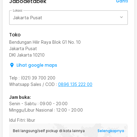
Jabodetabek
Ganti
Lokasi
Jakarta Pusat
Toko
Bendungan Hilir Raya Blok G1 No. 10
Jakarta Pusat
DKI Jakarta
10210
Lihat google maps
Telp
:
(021) 39 700 200
Whatsapp Sales / COD
:
0896 135 222 00
Jam buka:
Senin - Sabtu
:
09:00
-
20:00
Minggu/Libur Nasional
:
12:00
-
20:00
Idul Fitri
: libur
Selengkapnya
Beli langsung/self pickup di kota lainnya