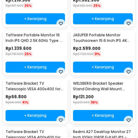
Rp
1.216.300
Rp
1.582.900
Rp
1.617.900
25%
Rp
2.105.900
25%
+ Keranjang
+ Keranjang
Taffware Portable Monitor 16
JASUPER Portable Monitor
Inch IPS QHD 2.5K 60Hz Type C
Touchscreen 15.6 Inch IPS 4K
Mini HDMI - 1600XTS
60Hz Type C - XW-660
Rp
1.339.600
Rp
2.599.000
Rp
1.781.900
25%
Rp
3.729.900
31%
+ Keranjang
+ Keranjang
Taffware Bracket TV
WELSBERG Bracket Speaker
Telescopic VESA 400x400 for
Stand Dinding Wall Mount
14-55 Inch TV - HDL-117B-2
Telescopic 2 PCS - SPS-501
Rp
56.800
Rp
131.200
Rp
95.900
41%
Rp
201.900
36%
+ Keranjang
+ Keranjang
Taffware Bracket TV
Redmi A27 Desktop Monitor 27
Telescopic VESA 400x400 for
Inch 100Hz 1080P Full HD IPS -