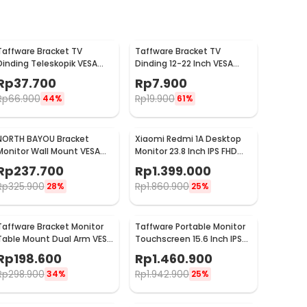
Taffware Bracket TV
Taffware Bracket TV
Dinding Teleskopik VESA
Dinding 12-22 Inch VESA
75x75 100x100 10-32 Inch -
75x75 100x100 8kg
Rp
37.700
Rp
7.900
HY-210
Rp
66.900
Rp
19.900
44%
61%
NORTH BAYOU Bracket
Xiaomi Redmi 1A Desktop
Monitor Wall Mount VESA
Monitor 23.8 Inch IPS FHD
100 x 100 17-27 Inch TV -
60Hz Ultra-thin HDMI -
Rp
237.700
Rp
1.399.000
F120
RMMNT238NF
Rp
325.900
Rp
1.860.900
28%
25%
Taffware Bracket Monitor
Taffware Portable Monitor
Table Mount Dual Arm VESA
Touchscreen 15.6 Inch IPS
100x100 13-27 Inch - KMT-2
1080P 60Hz Type C -
Rp
198.600
Rp
1.460.900
1560MTS
Rp
298.900
Rp
1.942.900
34%
25%