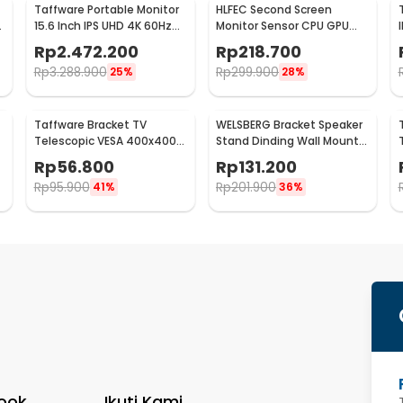
Taffware Portable Monitor
HLFEC Second Screen
r
15.6 Inch IPS UHD 4K 60Hz
Monitor Sensor CPU GPU
Type C Mini HDMI - SJD1505
HDD Panel IPS 3.5 Inch - HL-
Rp
2.472.200
Rp
218.700
3
Rp
3.288.900
Rp
299.900
25%
28%
Taffware Bracket TV
WELSBERG Bracket Speaker
Telescopic VESA 400x400
Stand Dinding Wall Mount
for 14-55 Inch TV - HDL-
Telescopic 2 PCS - SPS-501
Rp
56.800
Rp
131.200
117B-2
Rp
95.900
Rp
201.900
41%
36%
ook
Ikuti Kami