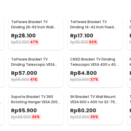
Taffware Bracket TV
Taffware Bracket TV
Dinding 26-63 Inch Wall
Dinding 14-42 Inch Fixed
Mount VESA 400x400 - B41
VESA 200x200 Beban 25kg -
Rp
28.100
Rp
17.100
HD601
Rp
52.900
Rp
35.900
47%
53%
Taffware Bracket TV
CNXD Bracket TV Dinding
Dinding Telescopic VESA
Telescopic VESA 400 x 400
200x200 for 32-55 Inch TV -
for 26-55 Inch TV - CN814
Rp
57.000
Rp
84.800
X-400
Rp
95.900
Rp
133.900
41%
37%
Soporte Bracket TV 360
SH Bracket TV Wall Mount
e
Rotating Hanger VESA 200 x
VESA 600 x 400 for 32-75
200 14-42 Inch TV - JT-01
Inch TV - SH-65T
Rp
95.900
Rp
80.200
Rp
148.900
Rp
122.900
36%
35%