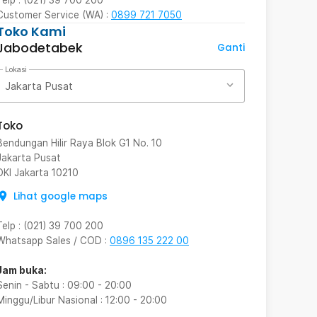
Customer Service (WA) :
0899 721 7050
Toko Kami
Jabodetabek
Ganti
Lokasi
Jakarta Pusat
Toko
Bendungan Hilir Raya Blok G1 No. 10
Jakarta Pusat
DKI Jakarta
10210
Lihat google maps
Telp
:
(021) 39 700 200
Whatsapp Sales / COD
:
0896 135 222 00
Jam buka:
Senin - Sabtu
:
09:00
-
20:00
Minggu/Libur Nasional
:
12:00
-
20:00