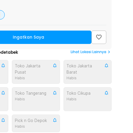
Ingatkan Saya
Lihat
Lokasi Lainnya
odetabek
Toko Jakarta
Toko Jakarta
Pusat
Barat
Habis
Habis
Toko Tangerang
Toko Cikupa
Habis
Habis
Pick n Go Depok
Habis