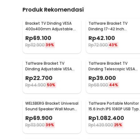
Produk Rekomendasi
Bracket TV Dinding VESA
Taffware Bracket TV
400x400mm Adjustable
Dinding 17-42 Inch
untuk TV LED 26-63 Inch -
VESA200x200 Putar 90 Tilt
Rp
69.100
Rp
42.100
KT02
15 - X-200
Rp
112.900
Rp
72.900
39%
43%
Taffware Bracket TV
Taffware Bracket TV
Dinding Adjustable VESA
Dinding Telescopic VESA
100x100 14-24 Inch - TV-
100x100 for 10-26 Inch TV -
Rp
22.700
Rp
39.000
W24
X-100
Rp
44.900
Rp
68.900
50%
44%
WELSBERG Bracket Universal
Taffware Portable Monitor
Sound Speaker Wall Mount 1
15.6 Inch IPS 1080P USB Typ
Pair - SW-03B
C Mini HDMI - LG156
Rp
69.900
Rp
1.082.400
Rp
113.900
Rp
1.439.900
39%
25%