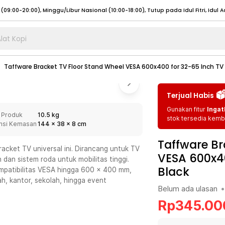
lat Kopi
umat (07:00 - 20:00), Sabtu - Minggu (08:00 - 20:00), Tutup pada Idul Fitri
Sele
Taffware Bracket TV Floor Stand Wheel VESA 600x400 for 32-65 Inch TV 
:00 - 20:00), Sabtu - Minggu/ Libur Nasional (08:00 - 17:00)
Selengkapnya
:00 - 20:00), Sabtu - Minggu/ Libur Nasional (08:00 - 17:00)
Selengkapnya
Terjual Habis
 (09:00-20:00), Minggu/Libur Nasional (12:00-20:00), Tutup pada Idul Fitri
Sele
Gunakan fitur
Ingat
 Produk
10.5 kg
 (09:00-20:00), Minggu/Libur Nasional (12:00-20:00), Tutup pada Idul Fitri
Sele
stok tersedia kemba
nsi Kemasan
144
x
38
x
8
cm
Taffware Br
racket TV universal ini. Dirancang untuk TV
VESA 600x40
dan sistem roda untuk mobilitas tinggi.
Black
patibilitas VESA hingga 600 x 400 mm,
umat (07:00 - 20:00), Sabtu - Minggu (08:00 - 20:00), Tutup pada Idul Fitri
Sele
ah, kantor, sekolah, hingga event
Belum ada ulasan
•
:00 - 20:00), Sabtu - Minggu/ Libur Nasional (08:00 - 17:00)
Selengkapnya
Rp
345.00
:00 - 20:00), Sabtu - Minggu/ Libur Nasional (08:00 - 17:00)
Selengkapnya