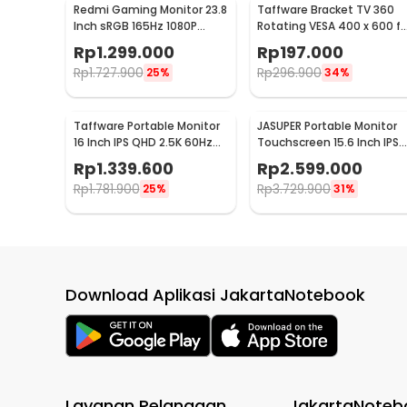
Redmi Gaming Monitor 23.8
Taffware Bracket TV 360
Inch sRGB 165Hz 1080P
Rotating VESA 400 x 600 fo
HDR10 1ms - G24
32-65 Inch TV - DN06
Rp
1.299.000
Rp
197.000
Rp
1.727.900
Rp
296.900
25%
34%
Taffware Portable Monitor
JASUPER Portable Monitor
16 Inch IPS QHD 2.5K 60Hz
Touchscreen 15.6 Inch IPS
Type C Mini HDMI - 1600XTS
4K 60Hz Type C - XW-660
Rp
1.339.600
Rp
2.599.000
Rp
1.781.900
Rp
3.729.900
25%
31%
Download Aplikasi JakartaNotebook
Layanan Pelanggan
JakartaNoteb