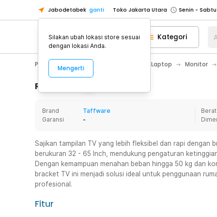
Jabodetabek
ganti
Toko Jakarta Utara
Toko Tangerang
Kategori
A
Silakan ubah lokasi store sesuai
Toko Cikupa
dengan lokasi Anda.
Pick n Go Jakarta Barat
Senin - J
PC & Laptop
Aksesoris Komputer & Laptop
Monitor
Mengerti
Pick n Go Bekasi
Senin - Jumat (08
Pick n Go Depok
Senin - Jumat (08
Rincian Produk
Toko Jakarta Pusat
Senin - Sabtu
Brand
Taffware
Berat
Toko Jakarta Barat
Senin - Sabtu
Garansi
-
Dime
Toko Jakarta Utara
Toko Tangerang
Sajikan tampilan TV yang lebih fleksibel dan rapi dengan b
berukuran 32 - 65 Inch, mendukung pengaturan ketinggian 
Toko Cikupa
Dengan kemampuan menahan beban hingga 50 kg dan kom
Pick n Go Jakarta Barat
Senin - J
bracket TV ini menjadi solusi ideal untuk penggunaan rum
profesional.
Pick n Go Bekasi
Senin - Jumat (08
Pick n Go Depok
Senin - Jumat (08
Fitur