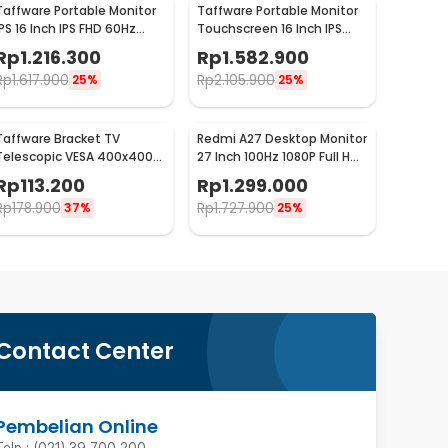
Taffware Portable Monitor
Taffware Portable Monitor
IPS 16 Inch IPS FHD 60Hz
Touchscreen 16 Inch IPS
Without Touchscreen -
FHD 60Hz Type C - 1600XTS
Rp
1.216.300
Rp
1.582.900
1600XTS
Rp
1.617.900
Rp
2.105.900
25%
25%
Taffware Bracket TV
Redmi A27 Desktop Monitor
Telescopic VESA 400x400
27 Inch 100Hz 1080P Full HD
for 32-65 Inch TV - P4
IPS - A27
Rp
113.200
Rp
1.299.000
Rp
178.900
Rp
1.727.900
37%
25%
Contact Center
Pembelian Online
Telp : (021) 39 700 200