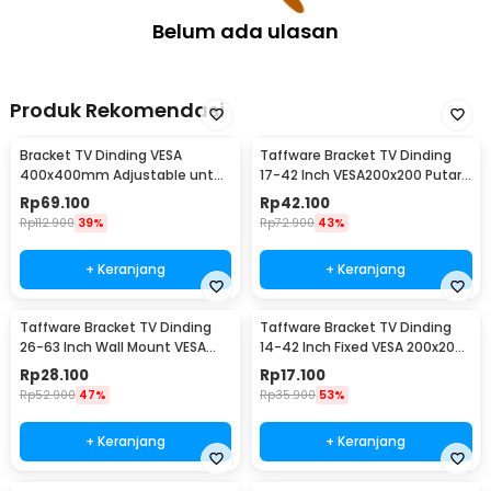
Belum ada ulasan
Produk Rekomendasi
Bracket TV Dinding VESA
Taffware Bracket TV Dinding
400x400mm Adjustable untuk
17-42 Inch VESA200x200 Putar
TV LED 26-63 Inch - KT02
90 Tilt 15 - X-200
Rp
69.100
Rp
42.100
Rp
112.900
39%
Rp
72.900
43%
+ Keranjang
+ Keranjang
Taffware Bracket TV Dinding
Taffware Bracket TV Dinding
26-63 Inch Wall Mount VESA
14-42 Inch Fixed VESA 200x200
400x400 - B41
Beban 25kg - HD601
Rp
28.100
Rp
17.100
Rp
52.900
47%
Rp
35.900
53%
+ Keranjang
+ Keranjang