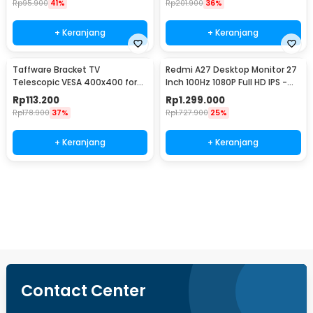
Rp
95.900
41%
Rp
201.900
36%
+ Keranjang
+ Keranjang
Taffware Bracket TV
Redmi A27 Desktop Monitor 27
Telescopic VESA 400x400 for
Inch 100Hz 1080P Full HD IPS -
32-65 Inch TV - P4
A27
Rp
113.200
Rp
1.299.000
Rp
178.900
37%
Rp
1.727.900
25%
+ Keranjang
+ Keranjang
Ingatkan Saya
Contact Center