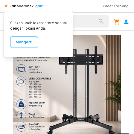
Jabodetabek
ganti
Order Tracking
Alat Kopi
Silakan ubah lokasi store sesuai
dengan lokasi Anda.
Mengerti