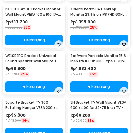
NORTH BAYOU Bracket Monitor
Xiaomi Redmi 1A Desktop
Wall Mount VESA 100 x 100 17-27
Monitor 23.8 Inch IPS FHD 60Hz
Inch TV - F120
Ultra-thin HDMI - RMMNT238NF
Rp
237.700
Rp
1.399.000
Rp
325.900
28%
Rp
1.860.900
25%
+ Keranjang
+ Keranjang
WELSBERG Bracket Universal
Taffware Portable Monitor 15.6
Sound Speaker Wall Mount 1
Inch IPS 1080P USB Type C Mini
Pair - SW-03B
HDMI - LG156
Rp
69.900
Rp
1.082.400
Rp
113.900
39%
Rp
1.439.900
25%
+ Keranjang
+ Keranjang
Soporte Bracket TV 360
SH Bracket TV Wall Mount VESA
Rotating Hanger VESA 200 x
600 x 400 for 32-75 Inch TV -
200 14-42 Inch TV - JT-01
SH-65T
Rp
95.900
Rp
80.200
Rp
148.900
36%
Rp
122.900
35%