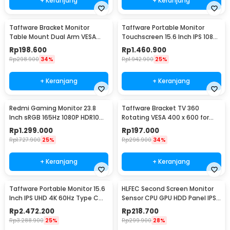
+ Keranjang
+ Keranjang
Taffware Bracket Monitor
Taffware Portable Monitor
Table Mount Dual Arm VESA
Touchscreen 15.6 Inch IPS 1080P
100x100 13-27 Inch - KMT-2
60Hz Type C - 1560MTS
Rp
198.600
Rp
1.460.900
Rp
298.900
34%
Rp
1.942.900
25%
+ Keranjang
+ Keranjang
Redmi Gaming Monitor 23.8
Taffware Bracket TV 360
Inch sRGB 165Hz 1080P HDR10
Rotating VESA 400 x 600 for
1ms - G24
32-65 Inch TV - DN06
Rp
1.299.000
Rp
197.000
Rp
1.727.900
25%
Rp
296.900
34%
+ Keranjang
+ Keranjang
Taffware Portable Monitor 15.6
HLFEC Second Screen Monitor
Inch IPS UHD 4K 60Hz Type C
Sensor CPU GPU HDD Panel IPS
Mini HDMI - SJD1505
3.5 Inch - HL-3
Rp
2.472.200
Rp
218.700
Rp
3.288.900
25%
Rp
299.900
28%