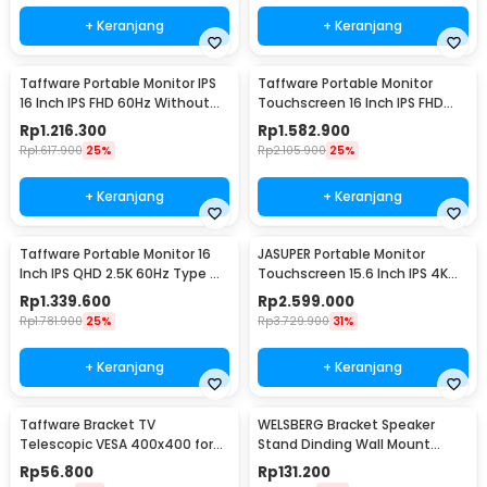
+ Keranjang
+ Keranjang
Taffware Portable Monitor IPS
Taffware Portable Monitor
16 Inch IPS FHD 60Hz Without
Touchscreen 16 Inch IPS FHD
Touchscreen - 1600XTS
60Hz Type C - 1600XTS
Rp
1.216.300
Rp
1.582.900
Rp
1.617.900
25%
Rp
2.105.900
25%
+ Keranjang
+ Keranjang
Taffware Portable Monitor 16
JASUPER Portable Monitor
Inch IPS QHD 2.5K 60Hz Type C
Touchscreen 15.6 Inch IPS 4K
Mini HDMI - 1600XTS
60Hz Type C - XW-660
Rp
1.339.600
Rp
2.599.000
Rp
1.781.900
25%
Rp
3.729.900
31%
+ Keranjang
+ Keranjang
Taffware Bracket TV
WELSBERG Bracket Speaker
Telescopic VESA 400x400 for
Stand Dinding Wall Mount
14-55 Inch TV - HDL-117B-2
Telescopic 2 PCS - SPS-501
Rp
56.800
Rp
131.200