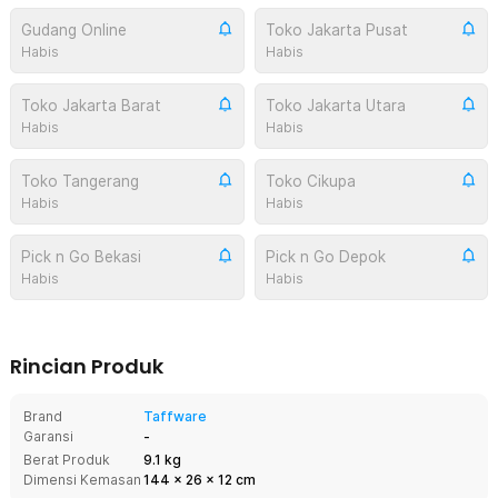
Gudang Online
Toko Jakarta Pusat
Habis
Habis
Toko Jakarta Barat
Toko Jakarta Utara
Habis
Habis
Toko Tangerang
Toko Cikupa
Habis
Habis
Pick n Go Bekasi
Pick n Go Depok
Habis
Habis
Rincian Produk
Brand
Taffware
Garansi
-
Berat Produk
9.1 kg
Dimensi Kemasan
144
x
26
x
12
cm