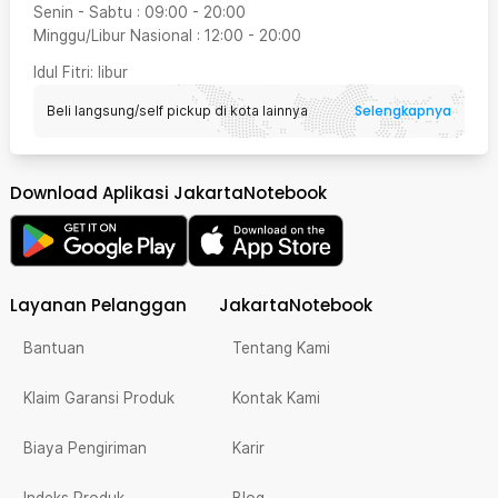
Senin - Sabtu
:
09:00
-
20:00
Minggu/Libur Nasional
:
12:00
-
20:00
Idul Fitri
: libur
Selengkapnya
Beli langsung/self pickup di kota lainnya
Download Aplikasi JakartaNotebook
Layanan Pelanggan
JakartaNotebook
Bantuan
Tentang Kami
Klaim Garansi Produk
Kontak Kami
Biaya Pengiriman
Karir
Indeks Produk
Blog