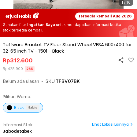
1 / 10
Terjual Habis
Tersedia kembali
Aug 2026
Gunakan fitur
Ingatkan Saya
untuk mendapatkan informasi ketika
stok tersedia kembali.
Taffware Bracket TV Floor Stand Wheel VESA 600x400 for
32-65 Inch TV - 1501
-
Black
Rp
312.600
Rp
428.900
28
%
Belum ada ulasan
•
SKU
TFBV07BK
Pilihan Warna:
Black
Habis
Lihat
Lokasi Lainnya
Informasi Stok:
Jabodetabek