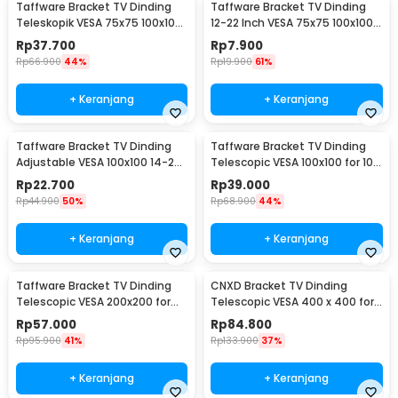
Taffware Bracket TV Dinding
Taffware Bracket TV Dinding
Teleskopik VESA 75x75 100x100
12-22 Inch VESA 75x75 100x100
10-32 Inch - HY-210
8kg
Rp
37.700
Rp
7.900
Rp
66.900
44%
Rp
19.900
61%
+ Keranjang
+ Keranjang
Taffware Bracket TV Dinding
Taffware Bracket TV Dinding
Adjustable VESA 100x100 14-24
Telescopic VESA 100x100 for 10-
Inch - TV-W24
26 Inch TV - X-100
Rp
22.700
Rp
39.000
Rp
44.900
50%
Rp
68.900
44%
+ Keranjang
+ Keranjang
Taffware Bracket TV Dinding
CNXD Bracket TV Dinding
Telescopic VESA 200x200 for
Telescopic VESA 400 x 400 for
32-55 Inch TV - X-400
26-55 Inch TV - CN814
Rp
57.000
Rp
84.800
Rp
95.900
41%
Rp
133.900
37%
+ Keranjang
+ Keranjang