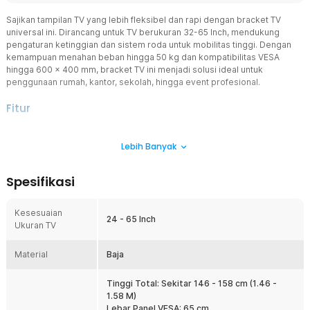
Sajikan tampilan TV yang lebih fleksibel dan rapi dengan bracket TV
universal ini. Dirancang untuk TV berukuran 32-65 Inch, mendukung
pengaturan ketinggian dan sistem roda untuk mobilitas tinggi. Dengan
kemampuan menahan beban hingga 50 kg dan kompatibilitas VESA
hingga 600 x 400 mm, bracket TV ini menjadi solusi ideal untuk
penggunaan rumah, kantor, sekolah, hingga event profesional.
Fitur
Pasang Berbagai Ukuran TV
Lebih Banyak
Telah mendukung VESA 600x400 mm, memungkinkan Anda
memasang berbagai merek TV LED, LCD, maupun smart TV
berukuran 32-65 Inch. Menggunakan desain bentuk H berkapasitas
Spesifikasi
beban tinggi yang memastikan distribusi berat TV lebih merata
sehingga tidak mudah goyah meski digunakan untuk layar besar.
Kesesuaian
Sudut Kemiringan Dapat Disesuaikan
24 - 65 Inch
Ukuran TV
Bracket dilengkapi sistem kemiringan yang dapat diatur hingga 15°
ke atas atau ke bawah. Fitur ini membantu mengurangi pantulan
Material
cahaya dan meningkatkan kenyamanan menonton dari berbagai
Baja
posisi. Anda dapat mengatur sudut terbaik tanpa perlu melepas TV
dari bracket.
Tinggi Total: Sekitar 146 - 158 cm (1.46 -
1.58 M)
Pindah Mudah Berkat Roda
Lebar Panel VESA: 65 cm