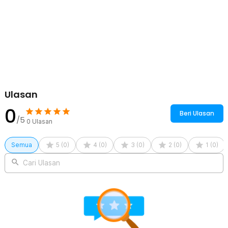
32-65 Inch TV - 1501
4 x Roda
1 x Kunci L
1 x Kunci Pas
1 x Set Ring, Mur, dan Baut
Ulasan
0
Beri Ulasan
/5
0
Ulasan
Semua
5
(
0
)
4
(
0
)
3
(
0
)
2
(
0
)
1
(
0
)
Cari Ulasan