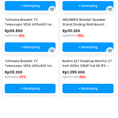
+ Keranjang
+ Keranjang
Taffware Bracket TV
WELSBERG Bracket Speaker
Telescopic VESA 400x400 for
Stand Dinding Wall Mount
14-55 Inch TV - HDL-117B-2
Telescopic 2 PCS - SPS-501
Rp
56.800
Rp
131.200
Rp
95.900
41%
Rp
201.900
36%
+ Keranjang
+ Keranjang
Taffware Bracket TV
Redmi A27 Desktop Monitor 27
Telescopic VESA 400x400 for
Inch 100Hz 1080P Full HD IPS -
32-65 Inch TV - P4
A27
Rp
113.200
Rp
1.299.000
Rp
178.900
37%
Rp
1.727.900
25%
+ Keranjang
+ Keranjang
Beli Sekarang