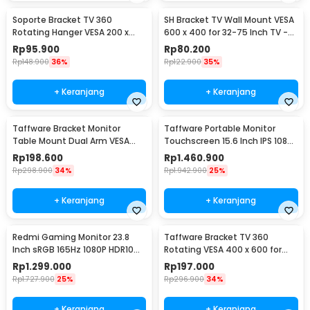
Soporte Bracket TV 360
SH Bracket TV Wall Mount VESA
Rotating Hanger VESA 200 x
600 x 400 for 32-75 Inch TV -
200 14-42 Inch TV - JT-01
SH-65T
Rp
95.900
Rp
80.200
Rp
148.900
36%
Rp
122.900
35%
+ Keranjang
+ Keranjang
Taffware Bracket Monitor
Taffware Portable Monitor
Table Mount Dual Arm VESA
Touchscreen 15.6 Inch IPS 1080P
100x100 13-27 Inch - KMT-2
60Hz Type C - 1560MTS
Rp
198.600
Rp
1.460.900
Rp
298.900
34%
Rp
1.942.900
25%
+ Keranjang
+ Keranjang
Redmi Gaming Monitor 23.8
Taffware Bracket TV 360
Inch sRGB 165Hz 1080P HDR10
Rotating VESA 400 x 600 for
1ms - G24
32-65 Inch TV - DN06
Rp
1.299.000
Rp
197.000
Rp
1.727.900
25%
Rp
296.900
34%
+ Keranjang
+ Keranjang