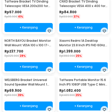
Taffware Bracket TV Dinding
CNXD Bracket TV Dinding
Telescopic VESA 200x200 for
Telescopic VESA 400 x 400 for
32-55 Inch TV - X-400
26-55 Inch TV - CN814
Rp
57.000
Rp
84.800
Rp
95.900
41%
Rp
133.900
37%
+ Keranjang
+ Keranjang
NORTH BAYOU Bracket Monitor
Xiaomi Redmi 1A Desktop
Wall Mount VESA 100 x 100 17-27
Monitor 23.8 Inch IPS FHD 60Hz
Inch TV - F120
Ultra-thin HDMI - RMMNT238NF
Rp
237.700
Rp
1.399.000
Rp
325.900
28%
Rp
1.860.900
25%
+ Keranjang
+ Keranjang
WELSBERG Bracket Universal
Taffware Portable Monitor 15.6
Sound Speaker Wall Mount 1
Inch IPS 1080P USB Type C Mini
Pair - SW-03B
HDMI - LG156
Rp
69.900
Rp
1.082.400
Rp
113.900
39%
Rp
1.439.900
25%
+ Keranjang
+ Keranjang