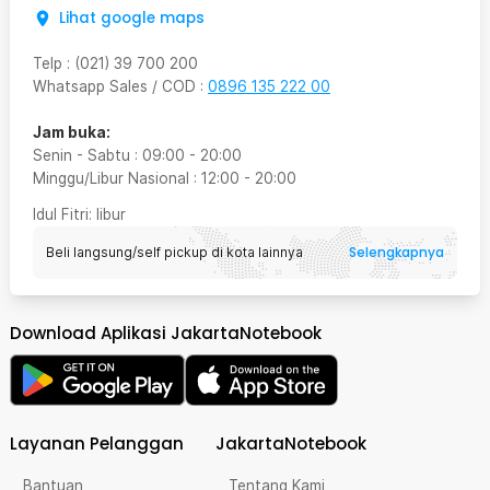
Lihat google maps
Telp
:
(021) 39 700 200
Whatsapp Sales / COD
:
0896 135 222 00
Jam buka:
Senin - Sabtu
:
09:00
-
20:00
Minggu/Libur Nasional
:
12:00
-
20:00
Idul Fitri
: libur
Selengkapnya
Beli langsung/self pickup di kota lainnya
Download Aplikasi JakartaNotebook
Layanan Pelanggan
JakartaNotebook
Bantuan
Tentang Kami