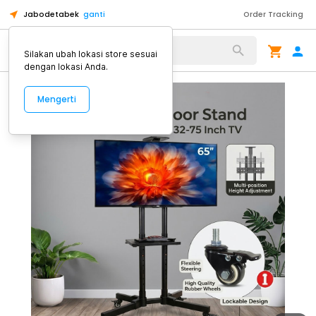
Jabodetabek
ganti
Order Tracking
Alat Kopi
Silakan ubah lokasi store sesuai
dengan lokasi Anda.
Mengerti