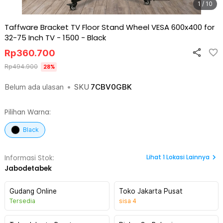
1 / 10
Taffware Bracket TV Floor Stand Wheel VESA 600x400 for
32-75 Inch TV - 1500
-
Black
Rp
360.700
Rp
494.900
28
%
Belum ada ulasan
•
SKU
7CBV0GBK
Pilihan Warna:
Black
Lihat
1
Lokasi Lainnya
Informasi Stok:
Jabodetabek
Gudang Online
Toko Jakarta Pusat
Tersedia
sisa
4