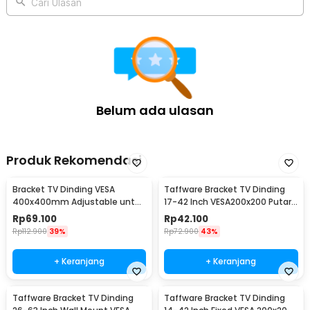
Cari Ulasan
1 x Panduan Penggunaan
Belum ada ulasan
Produk Rekomendasi
Bracket TV Dinding VESA
Taffware Bracket TV Dinding
400x400mm Adjustable untuk
17-42 Inch VESA200x200 Putar
TV LED 26-63 Inch - KT02
90 Tilt 15 - X-200
Rp
69.100
Rp
42.100
Rp
112.900
39%
Rp
72.900
43%
+ Keranjang
+ Keranjang
Taffware Bracket TV Dinding
Taffware Bracket TV Dinding