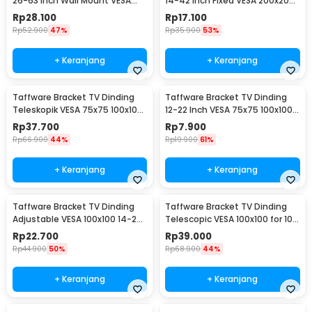
26-63 Inch Wall Mount VESA
14-42 Inch Fixed VESA 200x200
400x400 - B41
Beban 25kg - HD601
Rp
28.100
Rp
17.100
Rp
52.900
47%
Rp
35.900
53%
+ Keranjang
+ Keranjang
Taffware Bracket TV Dinding
Taffware Bracket TV Dinding
Teleskopik VESA 75x75 100x100
12-22 Inch VESA 75x75 100x100
10-32 Inch - HY-210
8kg
Rp
37.700
Rp
7.900
Rp
66.900
44%
Rp
19.900
61%
+ Keranjang
+ Keranjang
Taffware Bracket TV Dinding
Taffware Bracket TV Dinding
Adjustable VESA 100x100 14-24
Telescopic VESA 100x100 for 10-
Inch - TV-W24
26 Inch TV - X-100
Rp
22.700
Rp
39.000
Rp
44.900
50%
Rp
68.900
44%
+ Keranjang
+ Keranjang