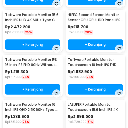
Taffware Portable Monitor 15.6
HLFEC Second Screen Monitor
Inch IPS UHD 4K 60Hz Type C
Sensor CPU GPU HDD Panel IPS
Mini HDMI - SJD1505
3.5 Inch - HL-3
Rp
2.472.200
Rp
218.700
Rp
3.288.900
25%
Rp
299.900
28%
+ Keranjang
+ Keranjang
Taffware Portable Monitor IPS
Taffware Portable Monitor
16 Inch IPS FHD 60Hz Without
Touchscreen 16 Inch IPS FHD
Touchscreen - 1600XTS
60Hz Type C - 1600XTS
Rp
1.216.300
Rp
1.582.900
Rp
1.617.900
25%
Rp
2.105.900
25%
+ Keranjang
+ Keranjang
Taffware Portable Monitor 16
JASUPER Portable Monitor
Inch IPS QHD 2.5K 60Hz Type C
Touchscreen 15.6 Inch IPS 4K
Mini HDMI - 1600XTS
60Hz Type C - XW-660
Rp
1.339.600
Rp
2.599.000
Rp
1.781.900
25%
Rp
3.729.900
31%