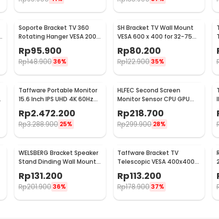
Soporte Bracket TV 360
SH Bracket TV Wall Mount
e
Rotating Hanger VESA 200 x
VESA 600 x 400 for 32-75
200 14-42 Inch TV - JT-01
Inch TV - SH-65T
Rp
95.900
Rp
80.200
Rp
148.900
Rp
122.900
36%
35%
Taffware Portable Monitor
HLFEC Second Screen
r
15.6 Inch IPS UHD 4K 60Hz
Monitor Sensor CPU GPU
Type C Mini HDMI - SJD1505
HDD Panel IPS 3.5 Inch - HL-
Rp
2.472.200
Rp
218.700
3
Rp
3.288.900
Rp
299.900
25%
28%
WELSBERG Bracket Speaker
Taffware Bracket TV
Stand Dinding Wall Mount
Telescopic VESA 400x400
Telescopic 2 PCS - SPS-501
for 32-65 Inch TV - P4
Rp
131.200
Rp
113.200
Rp
201.900
Rp
178.900
36%
37%