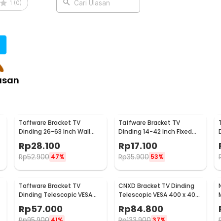
1
(
0
)
Cari Ulasan
asan
Taffware Bracket TV
Taffware Bracket TV
Dinding 26-63 Inch Wall
Dinding 14-42 Inch Fixed
Mount VESA 400x400 - B41
VESA 200x200 Beban 25kg -
Rp
28.100
Rp
17.100
HD601
Rp
52.900
Rp
35.900
47%
53%
Taffware Bracket TV
CNXD Bracket TV Dinding
Dinding Telescopic VESA
Telescopic VESA 400 x 400
200x200 for 32-55 Inch TV -
for 26-55 Inch TV - CN814
Rp
57.000
Rp
84.800
X-400
Rp
95.900
Rp
133.900
41%
37%