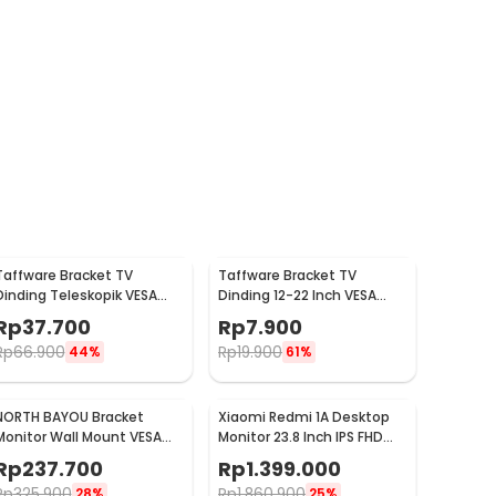
Taffware Bracket TV
Taffware Bracket TV
Dinding Teleskopik VESA
Dinding 12-22 Inch VESA
75x75 100x100 10-32 Inch -
75x75 100x100 8kg
Rp
37.700
Rp
7.900
HY-210
Rp
66.900
Rp
19.900
44%
61%
NORTH BAYOU Bracket
Xiaomi Redmi 1A Desktop
Monitor Wall Mount VESA
Monitor 23.8 Inch IPS FHD
100 x 100 17-27 Inch TV -
60Hz Ultra-thin HDMI -
Rp
237.700
Rp
1.399.000
F120
RMMNT238NF
Rp
325.900
Rp
1.860.900
28%
25%