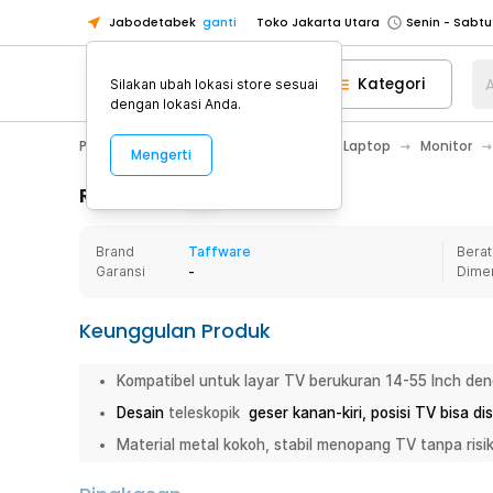
Jabodetabek
ganti
Toko Jakarta Utara
Toko Tangerang
Kategori
A
Silakan ubah lokasi store sesuai
Toko Cikupa
dengan lokasi Anda.
Pick n Go Jakarta Barat
Senin - J
PC & Laptop
Aksesoris Komputer & Laptop
Monitor
Mengerti
Pick n Go Bekasi
Senin - Jumat (08
Pick n Go Depok
Senin - Jumat (08
Rincian Produk
Toko Jakarta Pusat
Senin - Sabtu
Brand
Taffware
Berat
Toko Jakarta Barat
Senin - Sabtu
Garansi
-
Dime
Toko Jakarta Utara
Toko Tangerang
Keunggulan Produk
Toko Cikupa
Kompatibel untuk layar TV berukuran 14-55 Inch d
Pick n Go Jakarta Barat
Senin - J
Desain
teleskopik
geser kanan-kiri, posisi TV bisa di
Pick n Go Bekasi
Senin - Jumat (08
Material metal kokoh, stabil menopang TV tanpa risik
Pick n Go Depok
Senin - Jumat (08