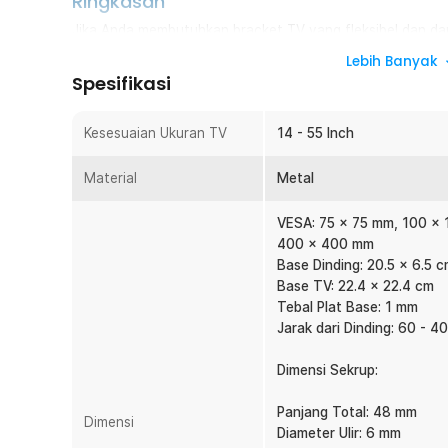
Ringkasan
Jika Anda membutuhkan bracket TV yang fleksibel dan dap
bracket dari Taffware ini adalah pilihan yang tepat. Brac
Lebih Banyak
layar datar berukuran 14-55 Inch. Terbuat dari material 
Spesifikasi
beban TV dengan aman. Dengan fitur pengaturan sudut ya
pengalaman menonton yang lebih nyaman.
Kesesuaian Ukuran TV
14 - 55 Inch
Fitur
Material
Metal
Kompatibel dengan Berbagai Ukuran TV
Bracket ini mendukung TV dan monitor berukuran 14 hin
VESA: 75 x 75 mm, 100 x
khawatir mengenai kesesuaian perangkat. Desain unive
400 x 400 mm
dengan berbagai merek dan model.
Base Dinding: 20.5 x 6.5 
Base TV: 22.4 x 22.4 cm
Standar Lubang VESA
Tebal Plat Base: 1 mm
Bracket TV ini dirancang sesuai dengan standar VES
Jarak dari Dinding: 60 - 
berbagai merek TV dan monitor. Bracket ini memiliki u
perangkat Anda memiliki ukuran VESA yang sesuai agar 
Dimensi Sekrup:
Desain Braket Teleskopik
Untuk memberikan kemudahan saat menonton, bracket in
Panjang Total: 48 mm
Dimensi
memungkinkan penyangga dapat digeser dan disesuaik
Diameter Ulir: 6 mm