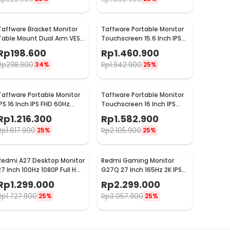
Taffware Bracket Monitor
Taffware Portable Monitor
Table Mount Dual Arm VESA
Touchscreen 15.6 Inch IPS
100x100 13-27 Inch - KMT-2
1080P 60Hz Type C -
Rp
198.600
Rp
1.460.900
1560MTS
Rp
298.900
Rp
1.942.900
34%
25%
Taffware Portable Monitor
Taffware Portable Monitor
IPS 16 Inch IPS FHD 60Hz
Touchscreen 16 Inch IPS
Without Touchscreen -
FHD 60Hz Type C - 1600XTS
Rp
1.216.300
Rp
1.582.900
1600XTS
Rp
1.617.900
Rp
2.105.900
25%
25%
Redmi A27 Desktop Monitor
Redmi Gaming Monitor
27 Inch 100Hz 1080P Full HD
G27Q 27 Inch 165Hz 2K IPS
IPS - A27
HDR400 AdaptiveSync -
Rp
1.299.000
Rp
2.299.000
G27Q
Rp
1.727.900
Rp
3.057.900
25%
25%