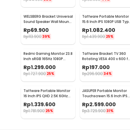
WELSBERG Bracket Universal
Taffware Portable Monitor
Sound Speaker Wall Mount 1
15.6 Inch IPS 1080P USB Typ
Pair - SW-03B
C Mini HDMI - LG156
Rp
69.900
Rp
1.082.400
Rp
113.900
Rp
1.439.900
39%
25%
Redmi Gaming Monitor 23.8
Taffware Bracket TV 360
Inch sRGB 165Hz 1080P
Rotating VESA 400 x 600 fo
HDR10 1ms - G24
32-65 Inch TV - DN06
Rp
1.299.000
Rp
197.000
Rp
1.727.900
Rp
296.900
25%
34%
Taffware Portable Monitor
JASUPER Portable Monitor
16 Inch IPS QHD 2.5K 60Hz
Touchscreen 15.6 Inch IPS
Type C Mini HDMI - 1600XTS
4K 60Hz Type C - XW-660
Rp
1.339.600
Rp
2.599.000
Rp
1.781.900
Rp
3.729.900
25%
31%