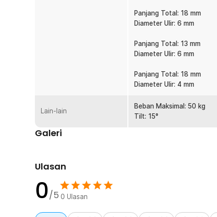
posisi pemasangan.
Panjang Total: 18 mm
Bahan Yang Kokoh
Diameter Ulir: 6 mm
Terbuat dari metal berkualitas tinggi, bracket ini ma
tanpa goyah atau risiko terjatuh. Dengan bracket yan
Panjang Total: 13 mm
TV dengan lebih nyaman dan tenang.
Diameter Ulir: 6 mm
Kelengkapan Produk
Panjang Total: 18 mm
Diameter Ulir: 4 mm
Rincian yang Anda dapatkan untuk pembelian produk ini
1 x Taffware Bracket TV Telescopic VESA 400x400 f
Beban Maksimal: 50 kg
4 x VESA Extender
Lain-lain
Tilt: 15°
1 x Set Sekrup dan Fisher
Galeri
Ulasan
0
/5
0
Ulasan