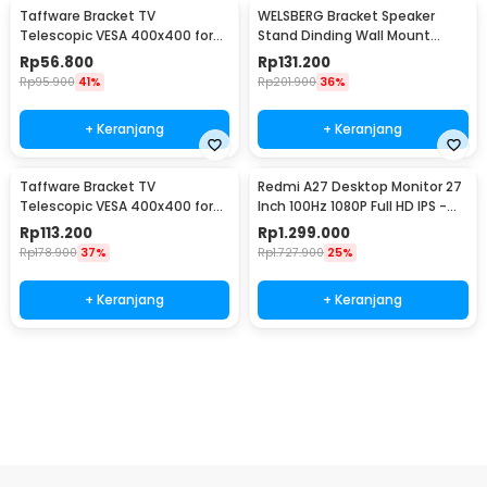
Taffware Bracket TV
WELSBERG Bracket Speaker
Telescopic VESA 400x400 for
Stand Dinding Wall Mount
14-55 Inch TV - HDL-117B-2
Telescopic 2 PCS - SPS-501
Rp
56.800
Rp
131.200
Rp
95.900
41%
Rp
201.900
36%
+ Keranjang
+ Keranjang
Taffware Bracket TV
Redmi A27 Desktop Monitor 27
Telescopic VESA 400x400 for
Inch 100Hz 1080P Full HD IPS -
32-65 Inch TV - P4
A27
Rp
113.200
Rp
1.299.000
Rp
178.900
37%
Rp
1.727.900
25%
+ Keranjang
+ Keranjang
Beli Sekarang