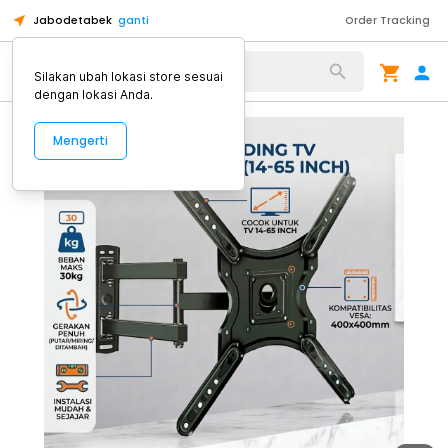
Jabodetabek
ganti
Order Tracking
Alat Kopi
Silakan ubah lokasi store sesuai
dengan lokasi Anda.
Mengerti