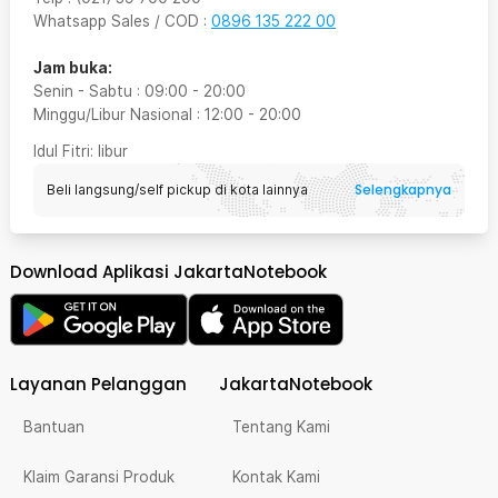
Whatsapp Sales / COD
:
0896 135 222 00
Jam buka:
Senin - Sabtu
:
09:00
-
20:00
Minggu/Libur Nasional
:
12:00
-
20:00
Idul Fitri
: libur
Selengkapnya
Beli langsung/self pickup di kota lainnya
Download Aplikasi JakartaNotebook
Layanan Pelanggan
JakartaNotebook
Bantuan
Tentang Kami
Klaim Garansi Produk
Kontak Kami