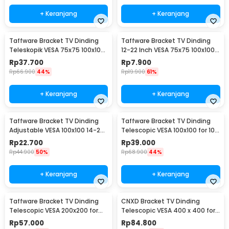
+ Keranjang
+ Keranjang
Taffware Bracket TV Dinding
Taffware Bracket TV Dinding
Teleskopik VESA 75x75 100x100
12-22 Inch VESA 75x75 100x100
10-32 Inch - HY-210
8kg
Rp
37.700
Rp
7.900
Rp
66.900
44%
Rp
19.900
61%
+ Keranjang
+ Keranjang
Taffware Bracket TV Dinding
Taffware Bracket TV Dinding
Adjustable VESA 100x100 14-24
Telescopic VESA 100x100 for 10-
Inch - TV-W24
26 Inch TV - X-100
Rp
22.700
Rp
39.000
Rp
44.900
50%
Rp
68.900
44%
+ Keranjang
+ Keranjang
Taffware Bracket TV Dinding
CNXD Bracket TV Dinding
Telescopic VESA 200x200 for
Telescopic VESA 400 x 400 for
32-55 Inch TV - X-400
26-55 Inch TV - CN814
Rp
57.000
Rp
84.800