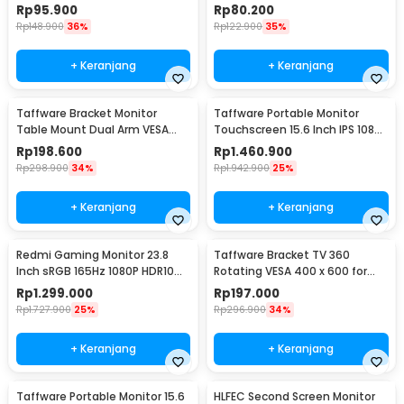
200 14-42 Inch TV - JT-01
SH-65T
Rp
95.900
Rp
80.200
Rp
148.900
36%
Rp
122.900
35%
+ Keranjang
+ Keranjang
Taffware Bracket Monitor
Taffware Portable Monitor
Table Mount Dual Arm VESA
Touchscreen 15.6 Inch IPS 1080P
100x100 13-27 Inch - KMT-2
60Hz Type C - 1560MTS
Rp
198.600
Rp
1.460.900
Rp
298.900
34%
Rp
1.942.900
25%
+ Keranjang
+ Keranjang
Redmi Gaming Monitor 23.8
Taffware Bracket TV 360
Inch sRGB 165Hz 1080P HDR10
Rotating VESA 400 x 600 for
1ms - G24
32-65 Inch TV - DN06
Rp
1.299.000
Rp
197.000
Rp
1.727.900
25%
Rp
296.900
34%
+ Keranjang
+ Keranjang
Taffware Portable Monitor 15.6
HLFEC Second Screen Monitor