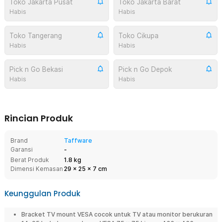
Toko Jakarta Pusat
Toko Jakarta Barat
Habis
Habis
Toko Tangerang
Toko Cikupa
Habis
Habis
Pick n Go Bekasi
Pick n Go Depok
Habis
Habis
Rincian Produk
Brand
Taffware
Garansi
-
Berat Produk
1.8 kg
Dimensi Kemasan
29
x
25
x
7
cm
Keunggulan Produk
Bracket TV mount VESA cocok untuk TV atau monitor berukuran