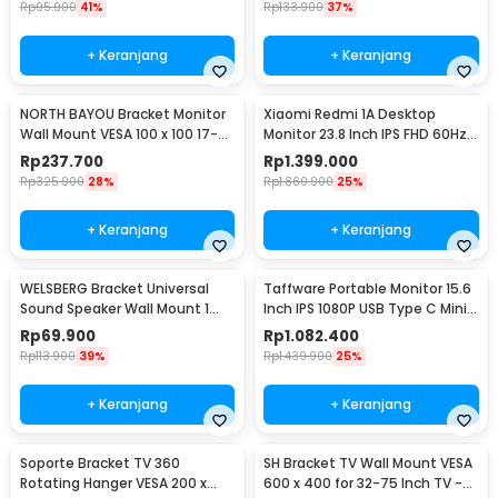
Rp
95.900
41%
Rp
133.900
37%
+ Keranjang
+ Keranjang
NORTH BAYOU Bracket Monitor
Xiaomi Redmi 1A Desktop
Wall Mount VESA 100 x 100 17-27
Monitor 23.8 Inch IPS FHD 60Hz
Inch TV - F120
Ultra-thin HDMI - RMMNT238NF
Rp
237.700
Rp
1.399.000
Rp
325.900
28%
Rp
1.860.900
25%
+ Keranjang
+ Keranjang
WELSBERG Bracket Universal
Taffware Portable Monitor 15.6
Sound Speaker Wall Mount 1
Inch IPS 1080P USB Type C Mini
Pair - SW-03B
HDMI - LG156
Rp
69.900
Rp
1.082.400
Rp
113.900
39%
Rp
1.439.900
25%
+ Keranjang
+ Keranjang
Soporte Bracket TV 360
SH Bracket TV Wall Mount VESA
Rotating Hanger VESA 200 x
600 x 400 for 32-75 Inch TV -