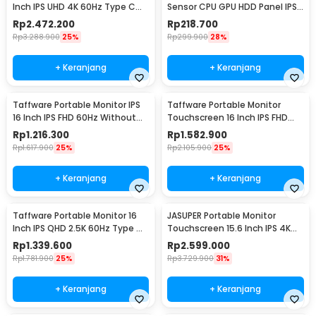
Inch IPS UHD 4K 60Hz Type C
Sensor CPU GPU HDD Panel IPS
Mini HDMI - SJD1505
3.5 Inch - HL-3
Rp
2.472.200
Rp
218.700
Rp
3.288.900
25%
Rp
299.900
28%
+ Keranjang
+ Keranjang
Taffware Portable Monitor IPS
Taffware Portable Monitor
16 Inch IPS FHD 60Hz Without
Touchscreen 16 Inch IPS FHD
Touchscreen - 1600XTS
60Hz Type C - 1600XTS
Rp
1.216.300
Rp
1.582.900
Rp
1.617.900
25%
Rp
2.105.900
25%
+ Keranjang
+ Keranjang
Taffware Portable Monitor 16
JASUPER Portable Monitor
Inch IPS QHD 2.5K 60Hz Type C
Touchscreen 15.6 Inch IPS 4K
Mini HDMI - 1600XTS
60Hz Type C - XW-660
Rp
1.339.600
Rp
2.599.000
Rp
1.781.900
25%
Rp
3.729.900
31%
+ Keranjang
+ Keranjang