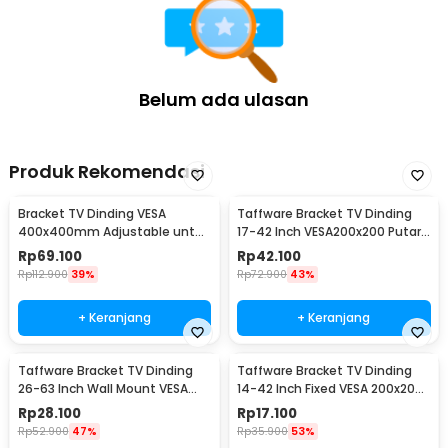
Belum ada ulasan
Produk Rekomendasi
Bracket TV Dinding VESA
Taffware Bracket TV Dinding
400x400mm Adjustable untuk
17-42 Inch VESA200x200 Putar
TV LED 26-63 Inch - KT02
90 Tilt 15 - X-200
Rp
69.100
Rp
42.100
Rp
112.900
39%
Rp
72.900
43%
+ Keranjang
+ Keranjang
Taffware Bracket TV Dinding
Taffware Bracket TV Dinding
26-63 Inch Wall Mount VESA
14-42 Inch Fixed VESA 200x200
400x400 - B41
Beban 25kg - HD601
Rp
28.100
Rp
17.100
Rp
52.900
47%
Rp
35.900
53%