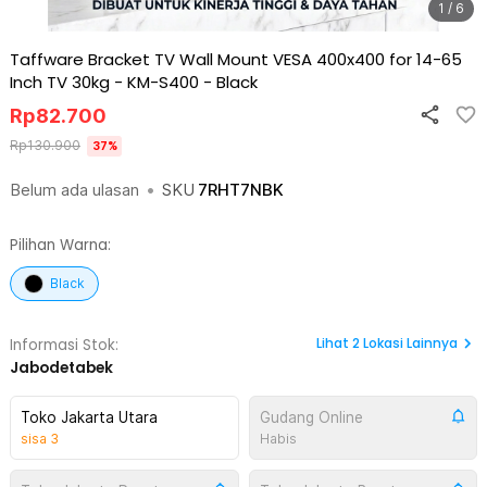
1 / 6
Taffware Bracket TV Wall Mount VESA 400x400 for 14-65
Inch TV 30kg - KM-S400
-
Black
Rp
82.700
Rp
130.900
37
%
Belum ada ulasan
•
SKU
7RHT7NBK
Pilihan Warna:
Black
Lihat
2
Lokasi Lainnya
Informasi Stok:
Jabodetabek
Toko Jakarta Utara
Gudang Online
sisa
3
Habis