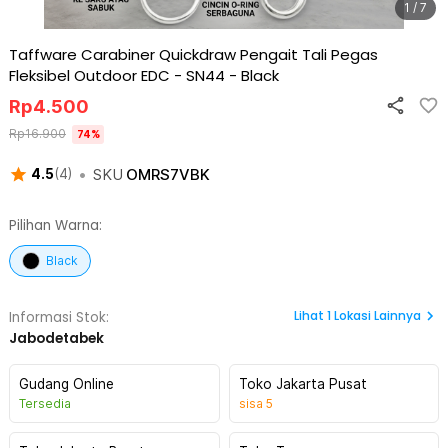
1 / 7
Taffware Carabiner Quickdraw Pengait Tali Pegas
Fleksibel Outdoor EDC - SN44
-
Black
Rp
4.500
Rp
16.900
74
%
•
SKU
OMRS7VBK
4.5
(
4
)
Pilihan Warna:
Black
Lihat
1
Lokasi Lainnya
Informasi Stok:
Jabodetabek
Gudang Online
Toko Jakarta Pusat
Tersedia
sisa
5