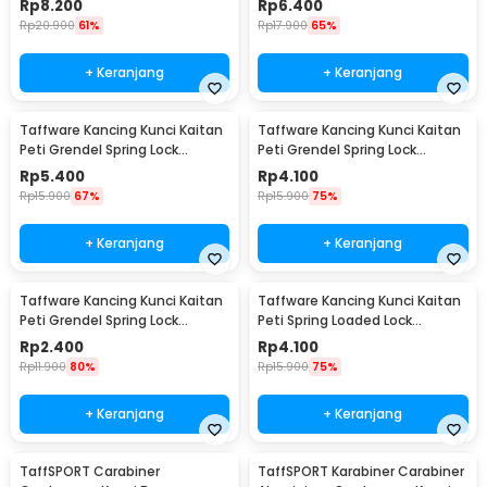
Rp
8.200
Rp
6.400
Rp
20.900
61%
Rp
17.900
65%
+ Keranjang
+ Keranjang
Taffware Kancing Kunci Kaitan
Taffware Kancing Kunci Kaitan
Peti Grendel Spring Lock
Peti Grendel Spring Lock
Stainless Steel L - J107
Stainless Steel M - J107
Rp
5.400
Rp
4.100
Rp
15.900
67%
Rp
15.900
75%
+ Keranjang
+ Keranjang
Taffware Kancing Kunci Kaitan
Taffware Kancing Kunci Kaitan
Peti Grendel Spring Lock
Peti Spring Loaded Lock
Stainless Steel S - J107
Stainless Steel M - J108
Rp
2.400
Rp
4.100
Rp
11.900
80%
Rp
15.900
75%
+ Keranjang
+ Keranjang
TaffSPORT Carabiner
TaffSPORT Karabiner Carabiner