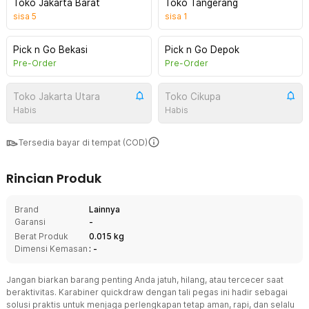
Toko Jakarta Barat
Toko Tangerang
sisa
5
sisa
1
Pick n Go Bekasi
Pick n Go Depok
Pre-Order
Pre-Order
Toko Jakarta Utara
Toko Cikupa
Habis
Habis
Tersedia bayar di tempat (COD)
Rincian Produk
Brand
Lainnya
Garansi
-
Berat Produk
0.015 kg
Dimensi Kemasan
: -
Jangan biarkan barang penting Anda jatuh, hilang, atau tercecer saat
beraktivitas. Karabiner quickdraw dengan tali pegas ini hadir sebagai
solusi praktis untuk menjaga perlengkapan tetap aman, rapi, dan selalu