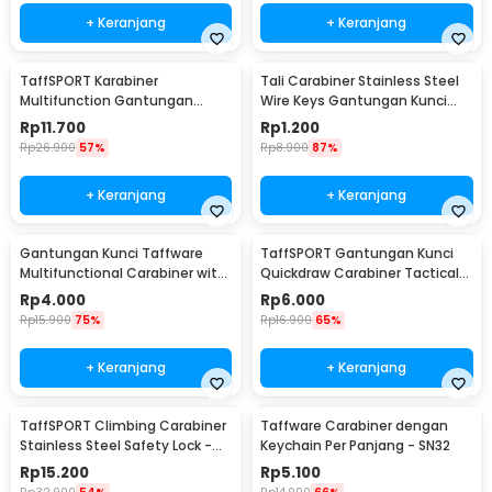
+ Keranjang
+ Keranjang
TaffSPORT Karabiner
Tali Carabiner Stainless Steel
Multifunction Gantungan
Wire Keys Gantungan Kunci
Kunci Stainless Steel - ED77
Koper 1 PCS - 201380
Rp
11.700
Rp
1.200
Rp
26.900
57%
Rp
8.900
87%
+ Keranjang
+ Keranjang
Gantungan Kunci Taffware
TaffSPORT Gantungan Kunci
Multifunctional Carabiner with
Quickdraw Carabiner Tactical
Key Chain - SN31
Nylon Belt - SN74
Rp
4.000
Rp
6.000
Rp
15.900
75%
Rp
16.900
65%
+ Keranjang
+ Keranjang
TaffSPORT Climbing Carabiner
Taffware Carabiner dengan
Stainless Steel Safety Lock -
Keychain Per Panjang - SN32
CE40
Rp
15.200
Rp
5.100