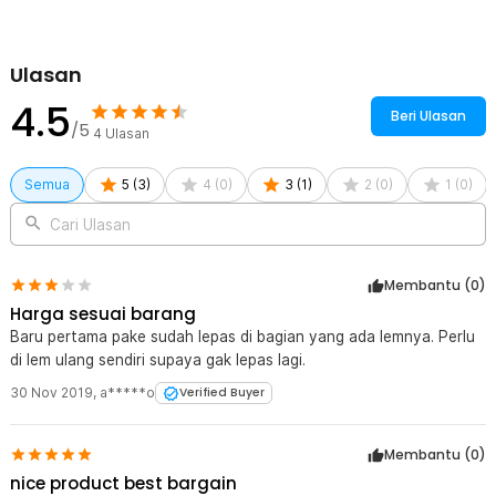
1 x Taffware Carabiner Quickdraw Pengait Tali Pegas Outdoor -
SN44
Ulasan
4.5
Beri Ulasan
/5
4
Ulasan
Semua
5
(
3
)
4
(
0
)
3
(
1
)
2
(
0
)
1
(
0
)
Cari Ulasan
Membantu (
0
)
Harga sesuai barang
Baru pertama pake sudah lepas di bagian yang ada lemnya. Perlu
di lem ulang sendiri supaya gak lepas lagi.
30 Nov 2019
,
a*****o
Verified Buyer
Membantu (
0
)
nice product best bargain