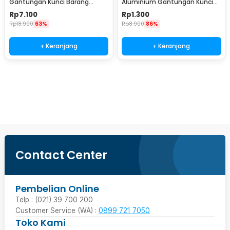
Gantungan Kunci Barang
Aluminium Gantungan Kunci
Stainless Steel Snap Hook -
EDC Outdoor 4.6cm - 698
Rp
7.100
Rp
1.300
AT32
Rp
18.900
63%
Rp
8.900
86%
+ Keranjang
+ Keranjang
Beli Sekarang
Contact Center
Pembelian Online
Telp : (021) 39 700 200
Customer Service (WA) :
0899 721 7050
Toko Kami