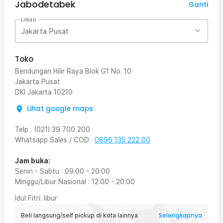
Jabodetabek
Ganti
Lokasi
Jakarta Pusat
Toko
Bendungan Hilir Raya Blok G1 No. 10
Jakarta Pusat
DKI Jakarta
10210
Lihat google maps
Telp
:
(021) 39 700 200
Whatsapp Sales / COD
:
0896 135 222 00
Jam buka:
Senin - Sabtu
:
09:00
-
20:00
Minggu/Libur Nasional
:
12:00
-
20:00
Idul Fitri
: libur
Selengkapnya
Beli langsung/self pickup di kota lainnya