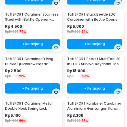
TaffSPORT Carabiner Stainless
TaffSPORT Black Beetle EDC
Steel with Bottle Opener -
Carabiner with Bottle Opener -
ED25
ED11
Rp
4.500
Rp
5.800
Rp
16.900
74%
Rp
15.900
64%
+ Keranjang
+ Keranjang
TaffSPORT Carabiner D Ring
TaffSPORT Pocket MultiTool 20
Buckle Quickdraw Plastik
in 1 EDC Survival Keychain Tool
Tactical Outdoor - AT35
- ED26
Rp
2.500
Rp
18.000
Rp
11.900
79%
Rp
37.900
53%
+ Keranjang
+ Keranjang
TaffSPORT Carabiner Metal
TaffSPORT Karabiner Carabiner
Double Hook Spring Lock
Aluminium Gantungan Kunci
Gantungan Kunci 50kg - AT17
EDC Outdoor 7.5cm - 698
Rp
5.100
Rp
3.300
Rp
14.900
66%
Rp
13.900
77%