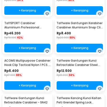
Rp
32.900
54%
Rp
14.900
66%
+ Keranjang
+ Keranjang
TaffSPORT Carabiner
Taffware Gantungan Karabiner
Aluminium Professional
Carabiner Aluminium Snap Clip
Heavy-Duty Locking 25kN -
Lock 6 PCS - ST15
Rp
46.200
Rp
8.400
CE21
Rp
78.900
42%
Rp
20.900
60%
+ Keranjang
+ Keranjang
ACOMS Multipurpose Carabiner
Taffware Gantungan Kunci
Hook Clip Tactical Nylon 1 PCS -
Retractable Carabiner Steel
HW75
Wire - SN40
Rp
6.400
Rp
12.600
Rp
17.900
65%
Rp
19.000
34%
+ Keranjang
+ Keranjang
Taffware Gantungan Kunci
Taffware Kancing Kunci Kaitan
Retractable Carabiner - SN42
Peti Grendel Spring Lock
Stainless Steel XL - J107