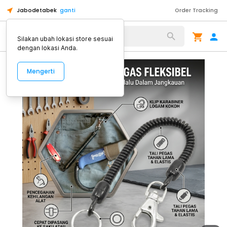
Jabodetabek
ganti
Order Tracking
Alat Kopi
Silakan ubah lokasi store sesuai
dengan lokasi Anda.
Mengerti