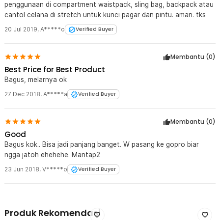
penggunaan di compartment waistpack, sling bag, backpack atau
cantol celana di stretch untuk kunci pagar dan pintu. aman. tks
20 Jul 2019
,
A*****o
Verified Buyer
Membantu (
0
)
Best Price for Best Product
Bagus, melarnya ok
27 Dec 2018
,
A*****a
Verified Buyer
Membantu (
0
)
Good
Bagus kok.. Bisa jadi panjang banget. W pasang ke gopro biar
ngga jatoh ehehehe. Mantap2
23 Jun 2018
,
V*****o
Verified Buyer
Produk Rekomendasi