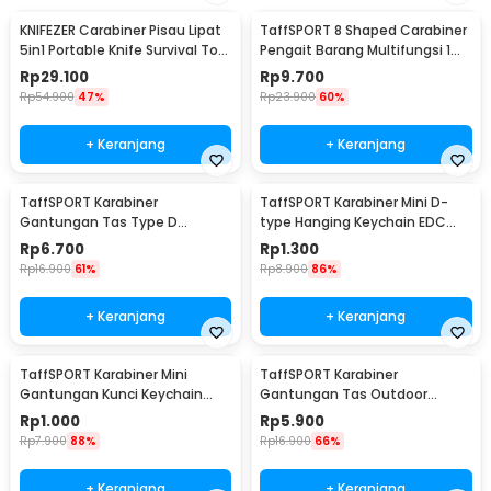
KNIFEZER Carabiner Pisau Lipat
TaffSPORT 8 Shaped Carabiner
5in1 Portable Knife Survival Tool
Pengait Barang Multifungsi 1
EDC - ED30
PCS - AT30
Rp
29.100
Rp
9.700
Rp
54.900
47%
Rp
23.900
60%
+ Keranjang
+ Keranjang
TaffSPORT Karabiner
TaffSPORT Karabiner Mini D-
Gantungan Tas Type D
type Hanging Keychain EDC
Quickdraw Outdoor Aluminium
Outdoor Metal - AT36
Rp
6.700
Rp
1.300
- AT12
Rp
16.900
61%
Rp
8.900
86%
+ Keranjang
+ Keranjang
TaffSPORT Karabiner Mini
TaffSPORT Karabiner
Gantungan Kunci Keychain
Gantungan Tas Outdoor
Hanging Buckle - AT10
Quickdraw Aluminium Alloy -
Rp
1.000
Rp
5.900
AT76
Rp
7.900
88%
Rp
16.900
66%
+ Keranjang
+ Keranjang