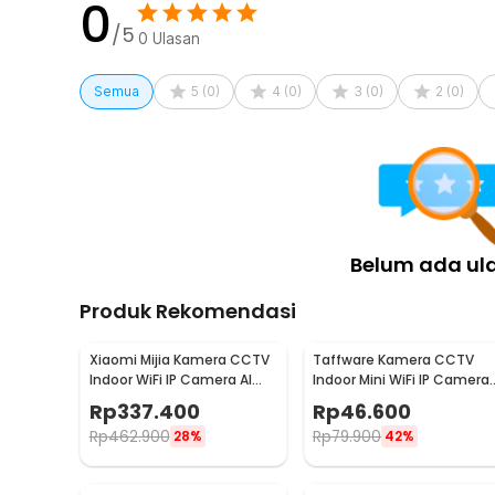
0
/5
0
Ulasan
Semua
5
(
0
)
4
(
0
)
3
(
0
)
2
(
0
)
Belum ada ul
Produk Rekomendasi
Xiaomi Mijia Kamera CCTV
Taffware Kamera CCTV
Indoor WiFi IP Camera AI
Indoor Mini WiFi IP Camera
Detection 3MP 2K -
2MP 1080P - A9
Rp
337.400
Rp
46.600
MJSXJ03HL
Rp
462.900
Rp
79.900
28%
42%