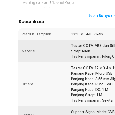
Meningkatkan Efisiensi Kerja
Untuk memudahkan proses pengecekan atau pemasan
membutuhkan aksesori yang satu ini. Proses penghubu
Lebih Banyak
perlu mengecek ke monitor utama CCTV. Cukup hubun
Spesifikasi
maka Anda dapat menentukan sudut pandang yang idea
Menggunakan Input VGA dan HDMI
Resolusi Tampilan
1920 x 1440 Pixels
Mendukung input digital baik itu VGA maupun HDMI, se
dari salah satunya. Resolusi maksimum yang ditawarka
Tester CCTV: ABS dan Sil
proses pengecekan lebih maksimal.
Material
Strap: Nilon
Tas Penyimpanan: Nilon, C
Ditenagai Menggunakan Baterai
Ditenagai menggunakan dua baterai 18650 yang masing
Tester CCTV: 17 x 3.4 x 1
Waktu pengisian daya menghabiskan 4 sampai 5 jam. Set
Panjang Kabel Micro USB:
mengoperasikan hingga mencapai 10 jam lamanya.
Panjang Kabel 3.55 mm Ali
Dimensi
Panjang Kabel RG59 BNC: 
Kelengkapan Produk
Panjang Kabel DC: 1 M
Rincian yang Anda dapatkan untuk pembelian produk ini
Panjang Strap: 1 M
1 x Taffware CCTV Analog Tester 8MP Support AHD
Tas Penyimpanan: Sekitar
2 x Baterai 18650 (Baterai Sudah Terpasang)
1 x Strap
Support Signal Mode: CVBS
Lain-lain