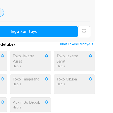
Ingatkan Saya
Lihat
Lokasi Lainnya
odetabek
Toko Jakarta
Toko Jakarta
Pusat
Barat
Habis
Habis
Toko Tangerang
Toko Cikupa
Habis
Habis
Pick n Go Depok
Habis