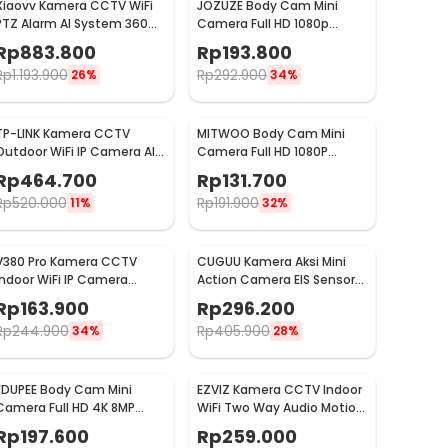
Xiaovv Kamera CCTV WiFi
JOZUZE Body Cam Mini
PTZ Alarm AI System 360
Camera Full HD 1080p
Panoramic 2K 5MP H.265 -
Rotating Lens 1000mAh -
Rp
883.800
Rp
193.800
Q11
L11
Rp
1.193.900
Rp
292.900
26%
34%
TP-LINK Kamera CCTV
MITWOO Body Cam Mini
Outdoor WiFi IP Camera AI
Camera Full HD 1080P
Detection IP65 4MP 1080P -
Rotating Lens 400mAh -
Rp
464.700
Rp
131.700
Tapo C500
D3
Rp
520.000
Rp
191.900
11%
32%
V380 Pro Kamera CCTV
CUGUU Kamera Aksi Mini
Indoor WiFi IP Camera
Action Camera EIS Sensor
Motion Detection 1MP 720P
HD 1080P WiFi 500mAh -
Rp
163.900
Rp
296.200
- Q6X
C3PRO
Rp
244.900
Rp
405.900
34%
28%
EDUPEE Body Cam Mini
EZVIZ Kamera CCTV Indoor
Camera Full HD 4K 8MP
WiFi Two Way Audio Motion
Rotating Lens 600mAh
Detection 2MP 1080P - H1C
Rp
197.600
Rp
259.000
without WiFi - ZC-M11
2MP