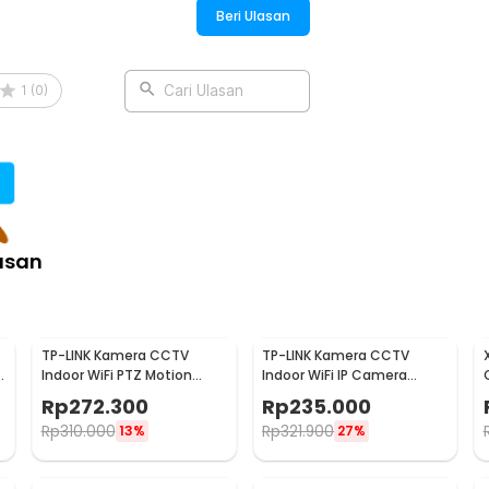
Beri Ulasan
1
(
0
)
Cari Ulasan
asan
TP-LINK Kamera CCTV
TP-LINK Kamera CCTV
Indoor WiFi PTZ Motion
Indoor WiFi IP Camera
Detection 2MP 1080P -
Motion Detection 2MP
Rp
272.300
Rp
235.000
Tapo C200
1080P - Tapo C100
Rp
310.000
Rp
321.900
13%
27%