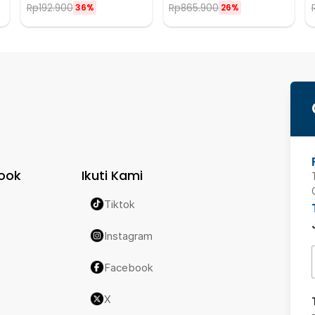
Rp
192.900
Rp
865.900
36%
26%
ook
Ikuti Kami
Tiktok
Instagram
Facebook
X