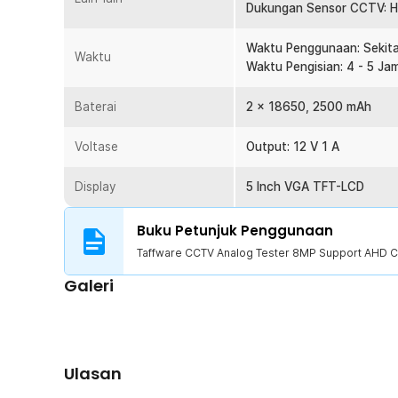
1 x Kabel 3.5 mm Aligator Clip
Dukungan Sensor CCTV: H
1 x Kabel DC
1 x Kabel Micro USB
Waktu Penggunaan: Sekita
Waktu
1 x Kabel RG59 BNC
Waktu Pengisian: 4 - 5 Ja
1 x Socket RJ45
1 x Kepala Charger
Baterai
2 x 18650, 2500 mAh
1 x Tas Penyimpanan
1 x Panduan Penggunaan
Voltase
Output: 12 V 1 A
Display
5 Inch VGA TFT-LCD
Buku Petunjuk Penggunaan
Taffware CCTV Analog Tester 8MP Support AHD C
Galeri
Ulasan