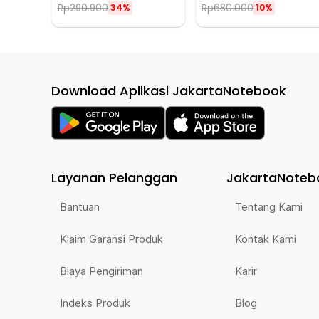
Rp
290.900
Rp
680.000
34%
10%
Download Aplikasi JakartaNotebook
Layanan Pelanggan
JakartaNoteb
Bantuan
Tentang Kami
Klaim Garansi Produk
Kontak Kami
Biaya Pengiriman
Karir
Indeks Produk
Blog