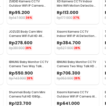
ZUIDID Kamera CCTV
XD Kamera CCTV Indoor
Outdoor WiFi IP Camera
Mini WiFi Motion Detection
Mini IR Sensor 1MP 720P -
Infrared 2MP 1080P - X15
Rp
95.200
Rp
113.000
X10
Rp
147.900
Rp
177.900
36%
37%
JOZUZE Body Cam Mini
Xiaomi Kamera CCTV
Camera WiFi Full HD 4K
Indoor WiFi IP AI Detection
0
Rotating Lens 1000mAh -
Two Way Audio 3MP 2K -
Rp
278.600
Rp
384.700
L11
C300
Rp
381.900
Rp
527.900
28%
28%
IBNUNU Baby Monitor CCTV
IBNUNU Baby Monitor CCTV
Camera Two Way Talk
Camera Two Way Talk HD 5
720P 2000 mAh - ABM600
Inch Monitor 3000mAh -
Rp
550.900
Rp
706.300
SM650
Rp
743.900
Rp
953.900
26%
26%
Shunmaii Body Cam Mini
Xiaomi Kamera CCTV
Camera Full HD 1080p
Outdoor WiFi IP Camera AI
Rotating Lens with WiFi - L8
Detection IP66 4MP 2.5K -
Rp
123.700
Rp
641.000
CW400