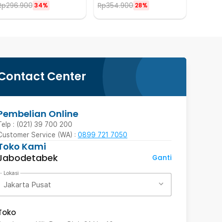
Rp
296.900
Rp
354.900
34%
28%
Contact Center
Pembelian Online
Telp : (021) 39 700 200
Customer Service (WA) :
0899 721 7050
Toko Kami
Jabodetabek
Ganti
Lokasi
Jakarta Pusat
Toko