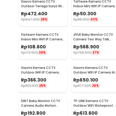
Xiaovv Kamera CCTV
Taffware Kamera CCTV
Outdoor Tenaga Surya WiFi
Indoor Mini WiFi IP Camera
PIR IP65 FHD 2MP 1080P -
Night Vision 2MP 1080P -
Rp
472.400
Rp
50.300
XVV-1120S-P6 Pro
A9NV
Rp
647.900
Rp
86.900
28%
43%
Yisfream Kamera CCTV
JIYUE Baby Monitor CCTV
Indoor Mini WiFi IP Camera
Camera Two Way Talk
IR Detection 1MP 480P - Y-
1280P 1500 mAh - ABM-90
Rp
108.600
Rp
568.900
36
Rp
172.900
Rp
768.900
38%
27%
Xiaomi Kamera CCTV
Xiaomi Kamera CCTV
Outdoor WiFi IP Camera
Outdoor WiFi IP Camera AI
Night Vision IP65 2MP 1080P
Detection IP66 4MP 2.5K -
Rp
366.300
Rp
650.100
- AW200
CW300
Rp
501.900
Rp
877.900
28%
26%
DBIT Baby Monitor CCTV
TP-LINK Kamera CCTV
Camera Audio Motion
Outdoor WiFi Waterproof
Sensor WiFi 1080P 2MP -
IP66 AI Detection 4MP 2K -
Rp
192.800
Rp
613.600
SPT-IDC-99
Tapo C520WS