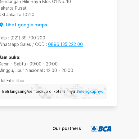
Bendungan Hilir Raya Blok G1 No. 10
Jakarta Pusat
DKI Jakarta
10210
Lihat google maps
Telp
:
(021) 39 700 200
Whatsapp Sales / COD
:
0896 135 222 00
Jam buka:
Senin - Sabtu
:
09:00
-
20:00
Minggu/Libur Nasional
:
12:00
-
20:00
Idul Fitri
: libur
Selengkapnya
Beli langsung/self pickup di kota lainnya
Our partners