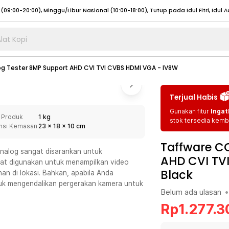
lat Kopi
umat (07:00 - 20:00), Sabtu - Minggu (08:00 - 20:00), Tutup pada Idul Fitri
Sele
g Tester 8MP Support AHD CVI TVI CVBS HDMI VGA - IV8W
:00 - 20:00), Sabtu - Minggu/ Libur Nasional (08:00 - 17:00)
Selengkapnya
:00 - 20:00), Sabtu - Minggu/ Libur Nasional (08:00 - 17:00)
Selengkapnya
Terjual Habis
 (09:00-20:00), Minggu/Libur Nasional (12:00-20:00), Tutup pada Idul Fitri
Sele
Gunakan fitur
Ingat
 Produk
1 kg
 (09:00-20:00), Minggu/Libur Nasional (12:00-20:00), Tutup pada Idul Fitri
Sele
stok tersedia kemba
nsi Kemasan
23
x
18
x
10
cm
Taffware C
nalog sangat disarankan untuk
AHD CVI TV
pat digunakan untuk menampilkan video
Black
n di lokasi. Bahkan, apabila Anda
umat (07:00 - 20:00), Sabtu - Minggu (08:00 - 20:00), Tutup pada Idul Fitri
Sele
k mengendalikan pergerakan kamera untuk
Belum ada ulasan
•
:00 - 20:00), Sabtu - Minggu/ Libur Nasional (08:00 - 17:00)
Selengkapnya
Rp
1.277.3
:00 - 20:00), Sabtu - Minggu/ Libur Nasional (08:00 - 17:00)
Selengkapnya