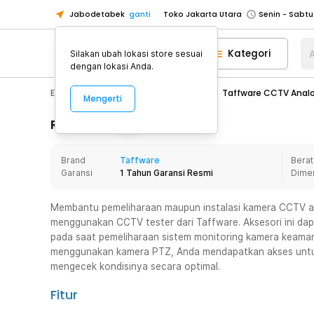
Jabodetabek
ganti
Toko Jakarta Utara
Toko Tangerang
Kategori
A
Silakan ubah lokasi store sesuai
Toko Cikupa
dengan lokasi Anda.
Pick n Go Jakarta Barat
Senin - J
Electronic
CCTV
CCTV Meja
Taffware CCTV Analo
Mengerti
Pick n Go Bekasi
Senin - Jumat (08
Pick n Go Depok
Senin - Jumat (08
Rincian Produk
Toko Jakarta Pusat
Senin - Sabtu
Brand
Taffware
Berat
Toko Jakarta Barat
Senin - Sabtu
Garansi
1 Tahun Garansi Resmi
Dime
Toko Jakarta Utara
Toko Tangerang
Membantu pemeliharaan maupun instalasi kamera CCTV a
menggunakan CCTV tester dari Taffware. Aksesori ini da
Toko Cikupa
pada saat pemeliharaan sistem monitoring kamera keamana
Pick n Go Jakarta Barat
Senin - J
menggunakan kamera PTZ, Anda mendapatkan akses untu
mengecek kondisinya secara optimal.
Pick n Go Bekasi
Senin - Jumat (08
Pick n Go Depok
Senin - Jumat (08
Fitur