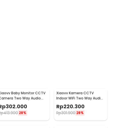
Xiaovv Baby Monitor CCTV
Xiaovv Kamera CCTV
Camera Two Way Audio
Indoor WiFi Two Way Audio
Motion Detection WiFi 2K -
Motion Detection 3MP 2K -
Rp
302.000
Rp
220.300
XVV-3130S-BM-C1
XVV-3630S-Q2
Rp
413.900
Rp
301.900
28%
28%