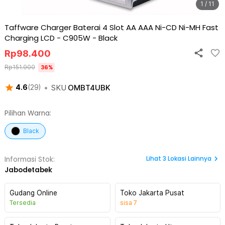
1 / 11
Taffware Charger Baterai 4 Slot AA AAA Ni-CD Ni-MH Fast
Charging LCD - C905W
-
Black
Rp
98.400
Rp
151.900
36
%
•
SKU
OMBT4UBK
4.6
(
29
)
Pilihan Warna:
Black
Lihat
3
Lokasi Lainnya
Informasi Stok:
Jabodetabek
Gudang Online
Toko Jakarta Pusat
Tersedia
sisa
7