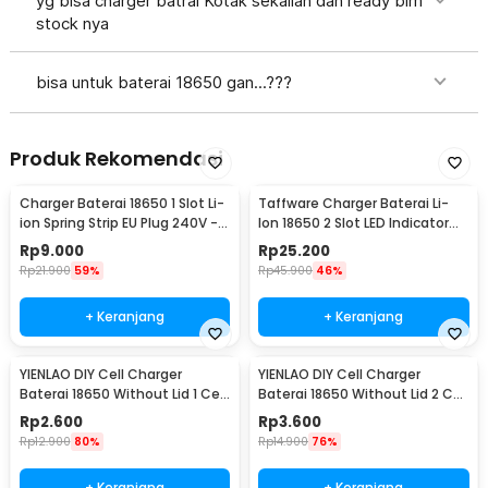
yg bisa charger batrai Kotak sekalian dah ready blm
stock nya
bisa untuk baterai 18650 gan...???
Produk Rekomendasi
Charger Baterai 18650 1 Slot Li-
Taffware Charger Baterai Li-
ion Spring Strip EU Plug 240V -
Ion 18650 2 Slot LED Indicator
TG-088
240V 1A - MTLC-04200-1000
Rp
9.000
Rp
25.200
Rp
21.900
59%
Rp
45.900
46%
+ Keranjang
+ Keranjang
YIENLAO DIY Cell Charger
YIENLAO DIY Cell Charger
Baterai 18650 Without Lid 1 Cell
Baterai 18650 Without Lid 2 Cell
- BC-001/2
- BC-001/2
Rp
2.600
Rp
3.600
Rp
12.900
80%
Rp
14.900
76%
+ Keranjang
+ Keranjang