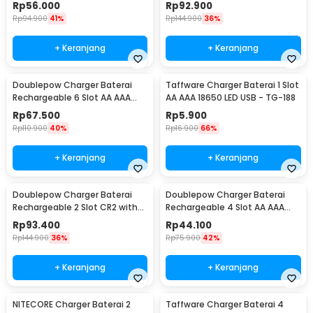
1 PCS - DP-B09
2 PCS - DP-B09
Rp
56.000
Rp
92.900
Rp
94.900
41%
Rp
144.900
36%
+ Keranjang
+ Keranjang
Doublepow Charger Baterai
Taffware Charger Baterai 1 Slot
Rechargeable 6 Slot AA AAA
AA AAA 18650 LED USB - TG-188
with AA 6 PCS - DP-B06
Rp
67.500
Rp
5.900
Rp
110.900
40%
Rp
16.900
66%
+ Keranjang
+ Keranjang
Doublepow Charger Baterai
Doublepow Charger Baterai
Rechargeable 2 Slot CR2 with
Rechargeable 4 Slot AA AAA
CR2 2 PCS - DP-K06
with AA 4 PCS - DP-U82
Rp
93.400
Rp
44.100
Rp
144.900
36%
Rp
75.900
42%
+ Keranjang
+ Keranjang
NITECORE Charger Baterai 2
Taffware Charger Baterai 4