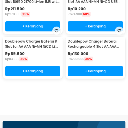
Slot 18650 21700 Li-Ion IMR with
Slot AA AAA Ni-MH Ni-CD USB
LED Light - UI2
Plug - B-04
Rp
211.500
Rp
10.200
Rp
278.900
25%
Rp
24.900
60%
+ Keranjang
+ Keranjang
Doublepow Charger Baterai 8
Doublepow Charger Baterai
Slot for AA AAA Ni-MH NiCD LED
Rechargeable 4 Slot AA AAA
Light - DP-K18
with AA 4 PCS - DP-K11
Rp
69.600
Rp
130.000
Rp
113.900
39%
Rp
200.900
36%
+ Keranjang
+ Keranjang
Beli Sekarang