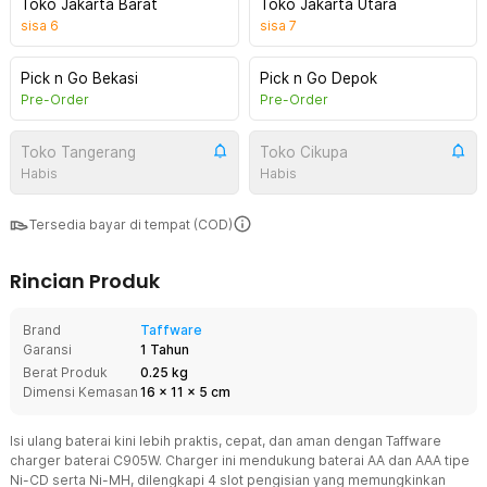
Toko Jakarta Barat
Toko Jakarta Utara
sisa
6
sisa
7
Pick n Go Bekasi
Pick n Go Depok
Pre-Order
Pre-Order
Toko Tangerang
Toko Cikupa
Habis
Habis
Tersedia bayar di tempat (COD)
Rincian Produk
Brand
Taffware
Garansi
1 Tahun
Berat Produk
0.25 kg
Dimensi Kemasan
16
x
11
x
5
cm
Isi ulang baterai kini lebih praktis, cepat, dan aman dengan Taffware
charger baterai C905W. Charger ini mendukung baterai AA dan AAA tipe
Ni-CD serta Ni-MH, dilengkapi 4 slot pengisian yang memungkinkan