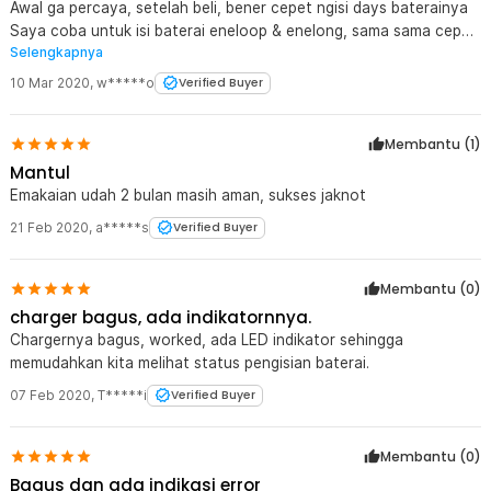
Awal ga percaya, setelah beli, bener cepet ngisi days baterainya
Saya coba untuk isi baterai eneloop & enelong, sama sama cepet
Selengkapnya
(+- 2 jam)
10 Mar 2020
,
w*****o
Verified Buyer
Membantu (
1
)
Mantul
Emakaian udah 2 bulan masih aman, sukses jaknot
21 Feb 2020
,
a*****s
Verified Buyer
Membantu (
0
)
charger bagus, ada indikatornnya.
Chargernya bagus, worked, ada LED indikator sehingga
memudahkan kita melihat status pengisian baterai.
07 Feb 2020
,
T*****i
Verified Buyer
Membantu (
0
)
Bagus dan ada indikasi error