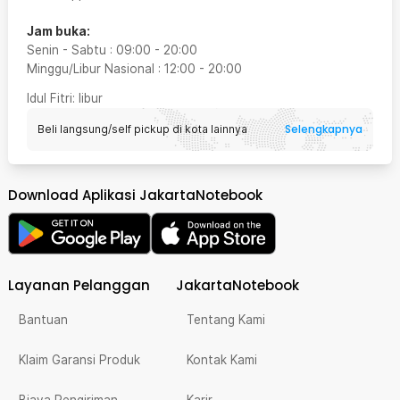
Jam buka:
Senin - Sabtu
:
09:00
-
20:00
Minggu/Libur Nasional
:
12:00
-
20:00
Idul Fitri
: libur
Selengkapnya
Beli langsung/self pickup di kota lainnya
Download Aplikasi JakartaNotebook
Layanan Pelanggan
JakartaNotebook
Bantuan
Tentang Kami
Klaim Garansi Produk
Kontak Kami
Biaya Pengiriman
Karir