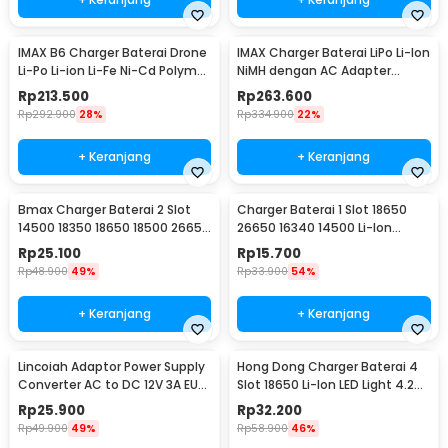
IMAX B6 Charger Baterai Drone
IMAX Charger Baterai LiPo Li-Ion
Li-Po Li-ion Li-Fe Ni-Cd Polymer
NiMH dengan AC Adapter
LCD 80W
Integrated - B6AC
Rp
213.500
Rp
263.600
Rp
292.900
28%
Rp
334.900
22%
+ Keranjang
+ Keranjang
Bmax Charger Baterai 2 Slot
Charger Baterai 1 Slot 18650
14500 18350 18650 18500 26650
26650 16340 14500 Li-Ion
Li-Ion LED - BH-042100-02U
Spring Strip - NK-205
Rp
25.100
Rp
15.700
Rp
48.900
49%
Rp
33.900
54%
+ Keranjang
+ Keranjang
Lincoiah Adaptor Power Supply
Hong Dong Charger Baterai 4
Converter AC to DC 12V 3A EU
Slot 18650 Li-Ion LED Light 4.2V
Plug - 1230
1200mA - MS-404A
Rp
25.900
Rp
32.200
Rp
49.900
49%
Rp
58.900
46%