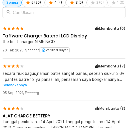
Semua
5
(
20
)
4
(
4
)
3
(
5
)
2
(
0
)
1
(
0
)
Cari Ulasan
Membantu (
0
)
Taffware Charger Baterai LCD Display
the best charger NiMh NiCD
20 Feb 2025
,
S*****n
Verified Buyer
Membantu (
7
)
secara fisik bagus,namun batre sangat panas, setelah diukur 3.6v
, pantes batre 1.2 ya panas lah, penasaran saya bongkar isinya
Selengkapnya
sangat mengesankan .semua dg IC controller .. ,namun kenapa
outputnya 3.6 siiih, kok tidak 1.3 atw 1.5 aja, buat batre2
05 Sep 2021
,
E*****g
rechargable Jadi tdk kepanasan
Membantu (
3
)
ALAT CHARGE BETTERY
Tanggal pembelian. : 14 April 2021 Tanggal pengetesan : 14 April
2021 Cabang pembelian. : TANGERANG ( TANGSEL) Tanggal