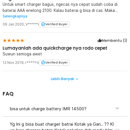
Untuk smart charger bagus, ngecas nya cepat sudah coba di
baterai AAA enelong 2100. Kalau baterai g bisa di cas. Maka
Selengkapnya
indikasi error nyala. Gooooooddd.....
09 Jan 2020
,
V*****i
Verified Buyer
Membantu (
1
)
Lumayanlah ada quickcharge nya rodo cepet
Suwun semoga awet
12 Nov 2019
,
r*****n
Verified Buyer
Lebih Banyak
FAQ
bisa untuk charge battery IMR 14500?
Yg Ini g bisa buat charger batrai Kotak ya Gan.. ?? Kl