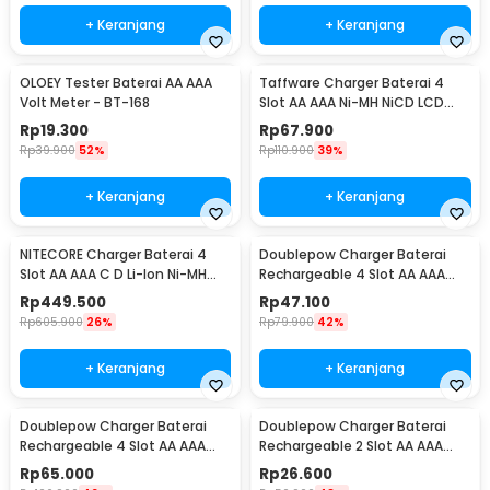
+ Keranjang
+ Keranjang
OLOEY Tester Baterai AA AAA
Taffware Charger Baterai 4
Volt Meter - BT-168
Slot AA AAA Ni-MH NiCD LCD
Display - C903W
Rp
19.300
Rp
67.900
Rp
39.900
52%
Rp
110.900
39%
+ Keranjang
+ Keranjang
NITECORE Charger Baterai 4
Doublepow Charger Baterai
Slot AA AAA C D Li-Ion Ni-MH
Rechargeable 4 Slot AA AAA
LCD Display - UM4
with AA 4 PCS - DP-B02
Rp
449.500
Rp
47.100
Rp
605.900
26%
Rp
79.900
42%
+ Keranjang
+ Keranjang
Doublepow Charger Baterai
Doublepow Charger Baterai
Rechargeable 4 Slot AA AAA
Rechargeable 2 Slot AA AAA
with AAA 4 PCS - DP-B02
with AAA 2 PCS - DP-B01
Rp
65.000
Rp
26.600