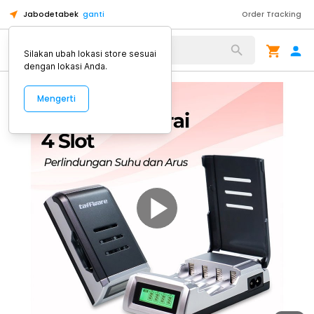
Jabodetabek
ganti
Order Tracking
Alat Kopi
Silakan ubah lokasi store sesuai
dengan lokasi Anda.
Mengerti