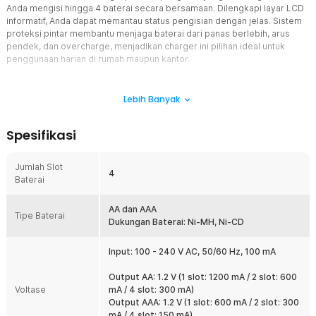
Anda mengisi hingga 4 baterai secara bersamaan. Dilengkapi layar LCD
informatif, Anda dapat memantau status pengisian dengan jelas. Sistem
proteksi pintar membantu menjaga baterai dari panas berlebih, arus
pendek, dan overcharge, menjadikan charger ini pilihan ideal untuk
penggunaan harian di rumah maupun kantor.
Fitur
Lebih Banyak
Layar LCD Penunjuk Status Pengisian
Charger baterai ini dilengkapi layar LCD yang menampilkan status
Spesifikasi
baterai secara real-time. Indikator “CHG” menunjukkan baterai
sedang diisi, sementara “ERROR” menandakan adanya kesalahan
pemasangan atau baterai tidak terdeteksi. Dengan tampilan ini,
Jumlah Slot
4
Anda tidak perlu menebak apakah baterai sedang terisi atau tidak.
Baterai
Pengisian Daya Cepat dan Efisien
Taffware C905W mendukung fast charging, mampu mengisi baterai
AA dan AAA
Tipe Baterai
berkapasitas hingga 3000 mAh hanya sekitar 1,5 jam. Sistem arus
Dukungan Baterai: Ni-MH, Ni-CD
pengisian otomatis menyesuaikan jumlah dan jenis baterai yang
dipasang. Hasilnya, pengisian lebih cepat tanpa mengorbankan
Input: 100 - 240 V AC, 50/60 Hz, 100 mA
keamanan baterai.
Output AA: 1.2 V (1 slot: 1200 mA / 2 slot: 600
4 Slot Pengisian Sekaligus
Voltase
mA / 4 slot: 300 mA)
Dengan 4 slot independen, Anda dapat mengisi beberapa baterai
Output AAA: 1.2 V (1 slot: 600 mA / 2 slot: 300
dalam satu waktu. Fitur ini sangat menghemat waktu, terutama bagi
mA / 4 slot: 150 mA)