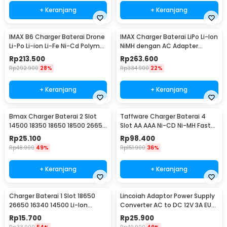
+ Keranjang
+ Keranjang
IMAX B6 Charger Baterai Drone
IMAX Charger Baterai LiPo Li-Ion
Li-Po Li-ion Li-Fe Ni-Cd Polymer
NiMH dengan AC Adapter
LCD 80W
Integrated - B6AC
Rp
213.500
Rp
263.600
Rp
292.900
28%
Rp
334.900
22%
+ Keranjang
+ Keranjang
Bmax Charger Baterai 2 Slot
Taffware Charger Baterai 4
14500 18350 18650 18500 26650
Slot AA AAA Ni-CD Ni-MH Fast
Li-Ion LED - BH-042100-02U
Charging LCD - C905W
Rp
25.100
Rp
98.400
Rp
48.900
49%
Rp
151.900
36%
+ Keranjang
+ Keranjang
Charger Baterai 1 Slot 18650
Lincoiah Adaptor Power Supply
26650 16340 14500 Li-Ion
Converter AC to DC 12V 3A EU
Spring Strip - NK-205
Plug - 1230
Rp
15.700
Rp
25.900