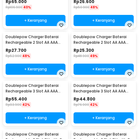
Rp
65.000
Rp
26.600
Rp
106.900
40%
Rp
50.900
48%
+ Keranjang
+ Keranjang
Doublepow Charger Baterai
Doublepow Charger Baterai
Rechargeable 2 Slot AA AAA
Rechargeable 2 Slot AA AAA
with AA 2 PCS - DP-B01 1200
with AA 2 PCS - DP-B01 800
Rp
27.700
Rp
25.300
Rp
52.900
48%
Rp
48.900
49%
+ Keranjang
+ Keranjang
Doublepow Charger Baterai
Doublepow Charger Baterai
Rechargeable 3 Slot AA AAA
Rechargeable 3 Slot AA AAA
with AAA 3 PCS - DP-B33
with AA 3 PCS - DP-B33
Rp
55.400
Rp
44.800
Rp
93.900
42%
Rp
76.900
42%
+ Keranjang
+ Keranjang
Doublepow Charger Baterai
Doublepow Charger Baterai