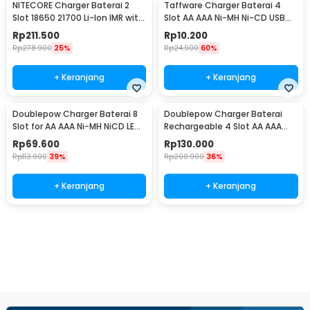
NITECORE Charger Baterai 2
Taffware Charger Baterai 4
Slot 18650 21700 Li-Ion IMR with
Slot AA AAA Ni-MH Ni-CD USB
LED Light - UI2
Plug - B-04
Rp
211.500
Rp
10.200
Rp
278.900
25%
Rp
24.900
60%
+ Keranjang
+ Keranjang
Doublepow Charger Baterai 8
Doublepow Charger Baterai
Slot for AA AAA Ni-MH NiCD LED
Rechargeable 4 Slot AA AAA
Light - DP-K18
with AA 4 PCS - DP-K11
Rp
69.600
Rp
130.000
Rp
113.900
39%
Rp
200.900
36%
+ Keranjang
+ Keranjang
Beli Sekarang