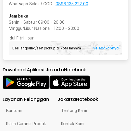
Whatsapp Sales / COD
:
0896 135 222 00
Jam buka:
Senin - Sabtu
:
09:00
-
20:00
Minggu/Libur Nasional
:
12:00
-
20:00
Idul Fitri
: libur
Selengkapnya
Beli langsung/self pickup di kota lainnya
Download Aplikasi JakartaNotebook
Layanan Pelanggan
JakartaNotebook
Bantuan
Tentang Kami
Klaim Garansi Produk
Kontak Kami