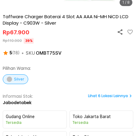
1 / 8
Taffware Charger Baterai 4 Slot AA AAA Ni-MH NiCD LCD
Display - C903W
-
Silver
Rp
67.900
Rp
110.900
39
%
•
SKU
OMBT75SV
5
(
18
)
Pilihan Warna:
Silver
Lihat
6
Lokasi Lainnya
Informasi Stok:
Jabodetabek
Gudang Online
Toko Jakarta Barat
Tersedia
Tersedia