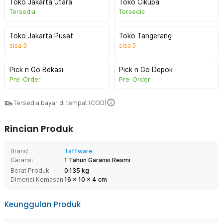
Toko Jakarta Utara
Toko Cikupa
Tersedia
Tersedia
Toko Jakarta Pusat
Toko Tangerang
sisa
3
sisa
5
Pick n Go Bekasi
Pick n Go Depok
Pre-Order
Pre-Order
Tersedia bayar di tempat (COD)
Rincian Produk
Brand
Taffware
Garansi
1 Tahun Garansi Resmi
Berat Produk
0.135 kg
Dimensi Kemasan
16
x
10
x
4
cm
Keunggulan Produk