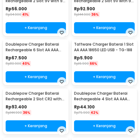
Rechargeable 2 Slot 9V with 9V
Rechargeable 2 Slot 9V with 9V
1 PCS - DP-B09
2 PCS - DP-B09
Rp
56.000
Rp
92.900
Rp
94.900
41%
Rp
144.900
36%
+ Keranjang
+ Keranjang
Doublepow Charger Baterai
Taffware Charger Baterai 1 Slot
Rechargeable 6 Slot AA AAA
AA AAA 18650 LED USB - TG-188
with AA 6 PCS - DP-B06
Rp
67.500
Rp
5.900
Rp
110.900
40%
Rp
16.900
66%
+ Keranjang
+ Keranjang
Doublepow Charger Baterai
Doublepow Charger Baterai
Rechargeable 2 Slot CR2 with
Rechargeable 4 Slot AA AAA
CR2 2 PCS - DP-K06
with AA 4 PCS - DP-U82
Rp
93.400
Rp
44.100
Rp
144.900
36%
Rp
75.900
42%
+ Keranjang
+ Keranjang