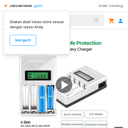
Jabodetabek
ganti
Order Tracking
Alat Kopi
Silakan ubah lokasi store sesuai
dengan lokasi Anda.
Mengerti