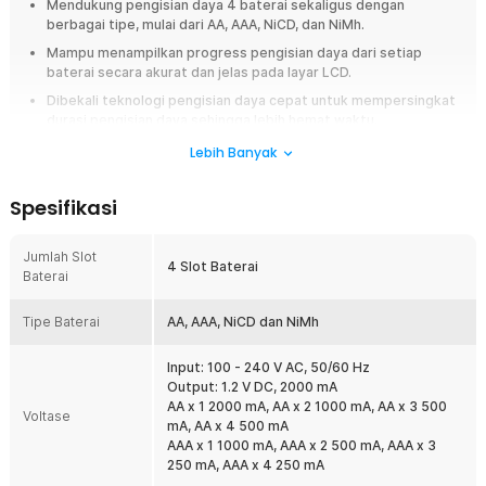
Mendukung pengisian daya 4 baterai sekaligus dengan
berbagai tipe, mulai dari AA, AAA, NiCD, dan NiMh.
Mampu menampilkan progress pengisian daya dari setiap
baterai secara akurat dan jelas pada layar LCD.
Dibekali teknologi pengisian daya cepat untuk mempersingkat
durasi pengisian daya sehingga lebih hemat waktu.
Pemakaian lebih aman dan mudah karena memiliki berbagai
Lebih Banyak
proteksi kelistrikan serta dilengkapi plug tipe EU.
Spesifikasi
Overview
Tak perlu lagi menunggu lama untuk mengisi daya baterai isi ulang.
Jumlah Slot
Dengan charger baterai dari Taffware, Anda bisa mengisi daya 4 buah
4 Slot Baterai
Baterai
baterai sekaligus. Tipe baterainya juga luas, mulai dari AA, AAA, NiCD, dan
NiMh. Untuk mempermudah pemantauan progress, charger baterai ini
juga dilengkapi dengan indikator LCD yang dapat menampilkan daya dari
Tipe Baterai
AA, AAA, NiCD dan NiMh
setiap baterai. Sangat efisien bukan?
Input: 100 - 240 V AC, 50/60 Hz
Fitur
Output: 1.2 V DC, 2000 mA
AA x 1 2000 mA, AA x 2 1000 mA, AA x 3 500
Voltase
Layar LCD Tampilkan Informasi
mA, AA x 4 500 mA
Tak perlu lagi menebak-nebak kapan daya baterai terisi penuh.
AAA x 1 1000 mA, AAA x 2 500 mA, AAA x 3
Charger baterai dari Taffware memiliki layar LCD yang dapat
250 mA, AAA x 4 250 mA
digunakan untuk mengetahui kapasitas dan proses setiap baterai