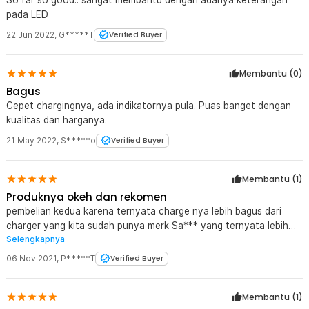
pada LED
22 Jun 2022
,
G*****T
Verified Buyer
Membantu (
0
)
Bagus
Cepet chargingnya, ada indikatornya pula. Puas banget dengan
kualitas dan harganya.
21 May 2022
,
S*****o
Verified Buyer
Membantu (
1
)
Produknya okeh dan rekomen
pembelian kedua karena ternyata charge nya lebih bagus dari
charger yang kita sudah punya merk Sa*** yang ternyata lebih
Selengkapnya
lama. Cepetan pake taffware ini dan ada indikator batre nya. Kalo
dah full gambar nya 4 bar....keren
06 Nov 2021
,
P*****T
Verified Buyer
Membantu (
1
)