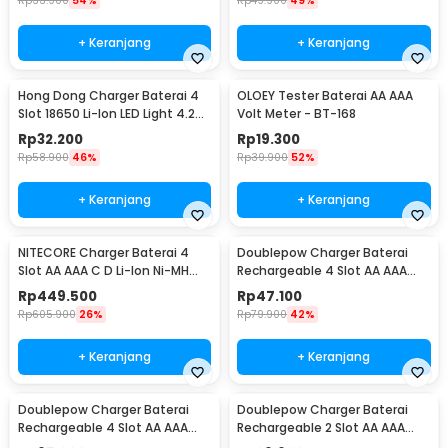
Rp
33.900
54%
Rp
49.900
49%
+ Keranjang
+ Keranjang
Hong Dong Charger Baterai 4
OLOEY Tester Baterai AA AAA
Slot 18650 Li-Ion LED Light 4.2V
Volt Meter - BT-168
1200mA - MS-404A
Rp
32.200
Rp
19.300
Rp
58.900
46%
Rp
39.900
52%
+ Keranjang
+ Keranjang
NITECORE Charger Baterai 4
Doublepow Charger Baterai
Slot AA AAA C D Li-Ion Ni-MH
Rechargeable 4 Slot AA AAA
LCD Display - UM4
with AA 4 PCS - DP-B02
Rp
449.500
Rp
47.100
Rp
605.900
26%
Rp
79.900
42%
+ Keranjang
+ Keranjang
Doublepow Charger Baterai
Doublepow Charger Baterai
Rechargeable 4 Slot AA AAA
Rechargeable 2 Slot AA AAA
with AAA 4 PCS - DP-B02
with AAA 2 PCS - DP-B01