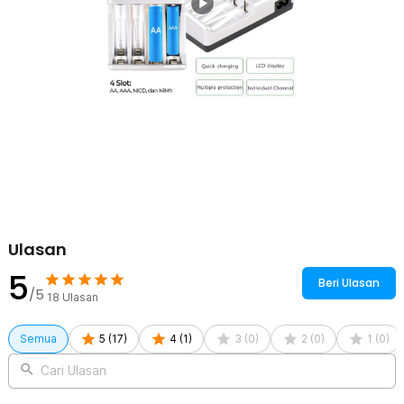
tingkat proteksi yang tinggi tentunya kekhawatiran Anda berkurang
akan kejadian yang tidak diinginkan saat pengisian baterai.
Terhindar dari Korsleting
Anda tidak perlu takut terjadi ledakan atau hubungan arus
pendek. Untuk menghindari baterai Anda rusak saat pengisian,
pengisi daya ini akan memutus pengisian ketika baterai sudah
penuh atau saat terjadi hubungan arus pendek.
Kelengkapan Produk
Rincian yang Anda dapatkan untuk pembelian produk ini:
1 x Taffware Charger Baterai 4 Slot AA AAA Ni-MH NiCD LCD
Display - C903W
1 x Kabel Daya EU Plug
Ulasan
1 x Panduan Penggunaan
5
Beri Ulasan
/5
18
Ulasan
Semua
5
(
17
)
4
(
1
)
3
(
0
)
2
(
0
)
1
(
0
)
Cari Ulasan