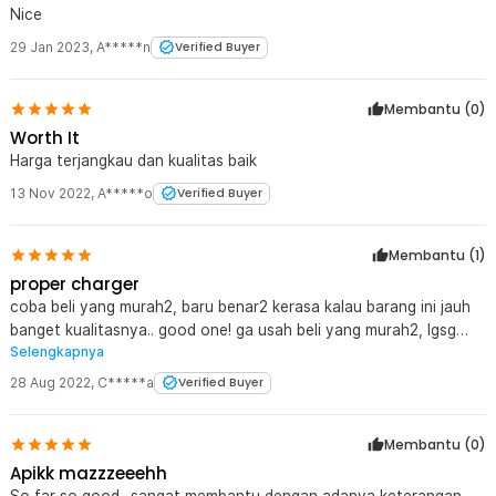
Nice
29 Jan 2023
,
A*****n
Verified Buyer
Membantu (
0
)
Worth It
Harga terjangkau dan kualitas baik
13 Nov 2022
,
A*****o
Verified Buyer
Membantu (
1
)
proper charger
coba beli yang murah2, baru benar2 kerasa kalau barang ini jauh
banget kualitasnya.. good one! ga usah beli yang murah2, lgsg
Selengkapnya
skip ke yang ini aja, terlalu jauh soalnya... TOP
28 Aug 2022
,
C*****a
Verified Buyer
Membantu (
0
)
Apikk mazzzeeehh
So far so good.. sangat membantu dengan adanya keterangan