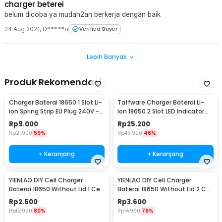
charger beterei
belum dicoba ya mudah2an berkerja dengan baik
24 Aug 2021
,
D*****o
Verified Buyer
Lebih Banyak
Produk Rekomendasi
Charger Baterai 18650 1 Slot Li-
Taffware Charger Baterai Li-
ion Spring Strip EU Plug 240V -
Ion 18650 2 Slot LED Indicator
TG-088
240V 1A - MTLC-04200-1000
Rp
9.000
Rp
25.200
Rp
21.900
59%
Rp
45.900
46%
+ Keranjang
+ Keranjang
YIENLAO DIY Cell Charger
YIENLAO DIY Cell Charger
Baterai 18650 Without Lid 1 Cell
Baterai 18650 Without Lid 2 Cell
- BC-001/2
- BC-001/2
Rp
2.600
Rp
3.600
Rp
12.900
80%
Rp
14.900
76%