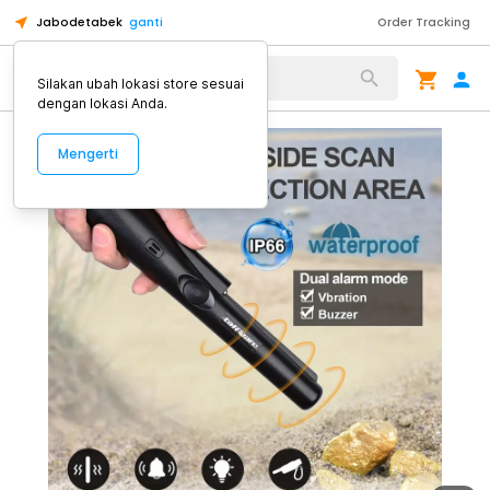
Jabodetabek
ganti
Order Tracking
Alat Kopi
Silakan ubah lokasi store sesuai
dengan lokasi Anda.
Mengerti