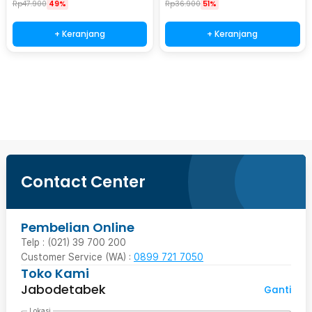
Rp
47.900
49%
Rp
36.900
51%
+ Keranjang
+ Keranjang
Beli Sekarang
Contact Center
Pembelian Online
Telp : (021) 39 700 200
Customer Service (WA) :
0899 721 7050
Toko Kami
Jabodetabek
Ganti
Lokasi