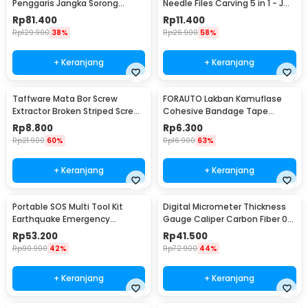
Penggaris Jangka Sorong
Needle Files Carving 5 in 1 - JM-
Digital LCD 150mm - SH20
FL1-1
Rp
81.400
Rp
11.400
Rp
129.900
38%
Rp
26.900
58%
+ Keranjang
+ Keranjang
Taffware Mata Bor Screw
FORAUTO Lakban Kamuflase
Extractor Broken Striped Screw
Cohesive Bandage Tape
Remover 4 PCS - S2
Hunting 4.5M 50mm - H10
Rp
8.800
Rp
6.300
Rp
21.900
60%
Rp
16.900
63%
+ Keranjang
+ Keranjang
Portable SOS Multi Tool Kit
Digital Micrometer Thickness
Earthquake Emergency
Gauge Caliper Carbon Fiber 0-
Outdoor Survival - JT21
12.7mm - TDT25
Rp
53.200
Rp
41.500
Rp
90.900
42%
Rp
72.900
44%
+ Keranjang
+ Keranjang