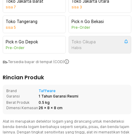
Toko Jakarta Barat
Toko Jakarta Utara
sisa
7
sisa
3
Toko Tangerang
Pick n Go Bekasi
sisa
5
Pre-Order
Pick n Go Depok
Toko Cikupa
Pre-Order
Habis
Tersedia bayar di tempat (COD)
Rincian Produk
Brand
Taffware
Garansi
1 Tahun Garansi Resmi
Berat Produk
0.5 kg
Dimensi Kemasan
26
x
8
x
8
cm
Alat ini merupakan detektor logam yang dirancang untuk mendeteksi
benda-benda logam berbahaya seperti senjata, pisau, dan benda tajam
lainnya. Dengan tingkat sensitivitas yang tinggi, alat ini memastikan tidak