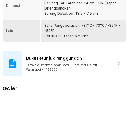
Panjang Tali Karabiner: 14 cm - 1 M (Dapat
Dimensi
Direnggangkan)
Kelengkapan Produk
Sarung Detektor: 13.5 x 7.5 cm
Rincian yang Anda dapatkan untuk pembelian produk ini:
Suhu Pengoperasian: -37°C - 70°C / -35°F -
1 x Taffware Detektor Logam Metal Pinpointer Garrett
Lain-lain
158°F
Waterproof - 22001
Sertifikasi Tahan Air: IP66
1 x Tali Karabiner
1 x Sarung Detektor
1 x Panduan Penggunaan
Buku Petunjuk Penggunaan
Taffware Detektor Logam Metal Pinpointer Garrett
Waterproof - 1166000
Galeri