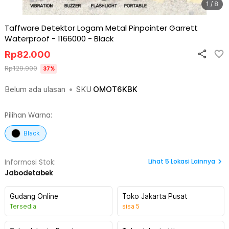
1 / 8
Taffware Detektor Logam Metal Pinpointer Garrett
Waterproof - 1166000
-
Black
Rp
82.000
Rp
129.900
37
%
Belum ada ulasan
•
SKU
OMOT6KBK
Pilihan Warna:
Black
Lihat
5
Lokasi Lainnya
Informasi Stok:
Jabodetabek
Gudang Online
Toko Jakarta Pusat
Tersedia
sisa
5