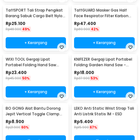
TaffSPORT Tali Strap Pengikat
TaffGUARD Masker Gas Half
Barang Sabuk Cargo Belt Nylon
Face Respirator Filter Karbon
5M - XR2
Aktif KN95 - 6200
Rp
25.100
Rp
47.400
Rp
48.900
49%
Rp
80.900
42%
+ Keranjang
+ Keranjang
WIXI TOOL Gergaji Lipat
KNIFEZER Gergaji Lipat Portabel
Portabel Folding Hand Saw
Folding Garden Hand Saw -
39cm - JSZ-002
LA145
Rp
23.400
Rp
18.000
Rp
45.900
50%
Rp
37.900
53%
+ Keranjang
+ Keranjang
BO GONG Alat Bantu Dorong
LEKO Anti Static Wrist Strap Tali
Jepit Vertical Toggle Clamp
Anti Listrik Statis 1M - ESD
Hold Down Handle - GH-13009
Rp
8.900
Rp
5.400
Rp
21.900
60%
Rp
15.900
67%