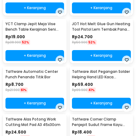
+ Keranjang
+ Keranjang
YCT Clamp Jepit Meja Vise
JOT Hot Melt Glue Gun Heating
Bench Table Kerajinan Seni
Tool Pistol Lem Tembak Panas
Perhiasan 25mm - QST
20W - QT-302
Rp
19.000
Rp
24.700
Rp
38.900
52%
Rp
50.900
52%
+ Keranjang
+ Keranjang
Taffware Automatic Center
Taffware Alat Pegangan Solder
Punch Penanda Titik Bor
Helping Hand LED Kaca
Pembesar 3.5X - TE-801
Rp
8.700
Rp
59.400
Rp
21.900
61%
Rp
99.900
41%
+ Keranjang
+ Keranjang
Taffware Alas Potong Work
Taffware Corner Clamp
Cutting Mat Pad A3 45x30cm
Penjepit Sudut Frame Kayu
Angle 90 Derajat 75mm -
Rp
24.600
Rp
18.400
ZK147