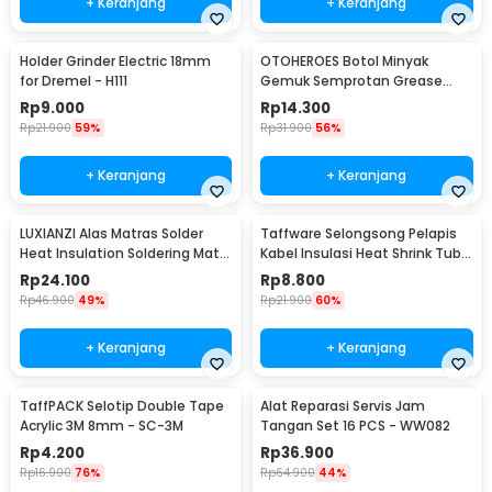
+ Keranjang
+ Keranjang
Holder Grinder Electric 18mm
OTOHEROES Botol Minyak
for Dremel - H111
Gemuk Semprotan Grease
Gun 250ml - Q001
Rp
9.000
Rp
14.300
Rp
21.900
59%
Rp
31.900
56%
+ Keranjang
+ Keranjang
LUXIANZI Alas Matras Solder
Taffware Selongsong Pelapis
Heat Insulation Soldering Mat
Kabel Insulasi Heat Shrink Tube
340x230mm - S-120B
127 PCS - RSG-AHZ
Rp
24.100
Rp
8.800
Rp
46.900
49%
Rp
21.900
60%
+ Keranjang
+ Keranjang
TaffPACK Selotip Double Tape
Alat Reparasi Servis Jam
Acrylic 3M 8mm - SC-3M
Tangan Set 16 PCS - WW082
Rp
4.200
Rp
36.900
Rp
16.900
76%
Rp
64.900
44%