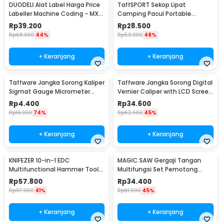
DUODELI Alat Label Harga Price
TaffSPORT Sekop Lipat
Labeller Machine Coding - MX-
Camping Pacul Portable
5500
Tactical Survival 40cm - 101
Rp
39.200
Rp
28.500
Rp
68.900
44%
Rp
53.900
48%
+ Keranjang
+ Keranjang
Taffware Jangka Sorong Kaliper
Taffware Jangka Sorong Digital
Sigmat Gauge Micrometer
Vernier Caliper with LCD Screen
150mm - QST-600
150mm - JIGO-150
Rp
4.400
Rp
34.600
Rp
16.900
74%
Rp
62.900
45%
+ Keranjang
+ Keranjang
KNIFEZER 10-in-1 EDC
MAGIC SAW Gergaji Tangan
Multifunctional Hammer Tool
Multifungsi Set Pemotong
for Camping Survival - WL-
Kayu Besi
Rp
57.800
Rp
34.400
9003
Rp
97.900
41%
Rp
61.900
45%
+ Keranjang
+ Keranjang