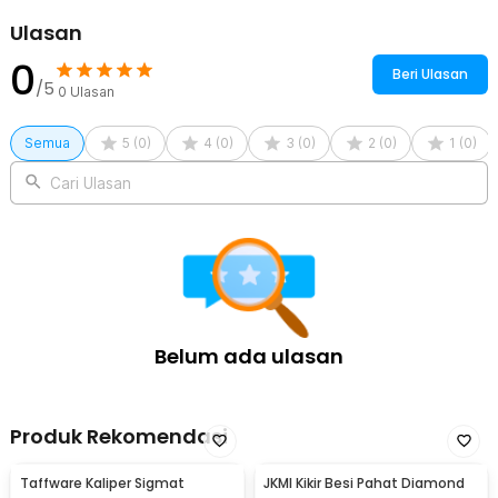
Ulasan
0
Beri Ulasan
/5
0
Ulasan
Semua
5
(
0
)
4
(
0
)
3
(
0
)
2
(
0
)
1
(
0
)
Cari Ulasan
Belum ada ulasan
Produk Rekomendasi
Taffware Kaliper Sigmat
JKMI Kikir Besi Pahat Diamond