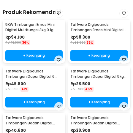
Produk Rekomendasi
5KW Timbangan Emas Mini
Taffware Digipounds
Digital Multifungsi 3kg 0.1g
Timbangan Emas Mini Digital
Multifungsi 500g 0.1g - EK518
Rp
94.100
Rp
58.300
Rp
146.900
36%
Rp
88.900
35%
+ Keranjang
+ Keranjang
Taffware Digipounds
Taffware Digipounds
Timbangan Dapur Digital 6
Timbangan Dapur Digital 5kg
Satuan 1kg 0.1g - i2000
1g Kitchen Scale LCD - B05
Rp
49.800
Rp
28.500
Rp
83.900
41%
Rp
51.900
46%
+ Keranjang
+ Keranjang
Taffware Digipounds
Taffware Digipounds
Timbangan Badan Digital
Timbangan Badan Digital
Scale Battery 0.05kg 180kg -
Scale Battery 0.05kg 180kg -
Rp
40.600
Rp
38.900