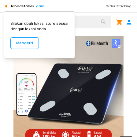
Jabodetabek
ganti
Order Tracking
Alat Kopi
Silakan ubah lokasi store sesuai
dengan lokasi Anda.
Mengerti