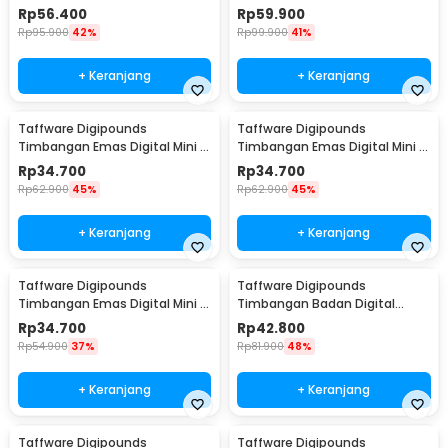
Battery 1g 10kg - Z3S
CK10A
Rp
56.400
Rp
59.900
Rp
95.900
42%
Rp
99.900
41%
+ Keranjang
+ Keranjang
Taffware Digipounds
Taffware Digipounds
Timbangan Emas Digital Mini 7
Timbangan Emas Digital Mini 7
Units 0.01g 500g - SC-13 /
Units 0.01g 200g - SC-13 /
Rp
34.700
Rp
34.700
VSW0083
VSW0083
Rp
62.900
45%
Rp
62.900
45%
+ Keranjang
+ Keranjang
Taffware Digipounds
Taffware Digipounds
Timbangan Emas Digital Mini 7
Timbangan Badan Digital
Units 0.01g 100g - SC-13 /
Scale Bluetooth 50g 180kg -
Rp
34.700
Rp
42.800
VSW0083
SH-Y01
Rp
54.900
37%
Rp
81.900
48%
+ Keranjang
+ Keranjang
Taffware Digipounds
Taffware Digipounds