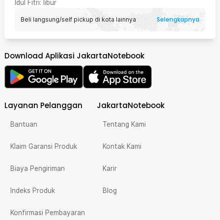
Idul Fitri
: libur
Selengkapnya
Beli langsung/self pickup di kota lainnya
Download Aplikasi JakartaNotebook
Layanan Pelanggan
JakartaNotebook
Bantuan
Tentang Kami
Klaim Garansi Produk
Kontak Kami
Biaya Pengiriman
Karir
Indeks Produk
Blog
Konfirmasi Pembayaran