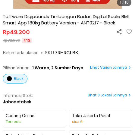
1 / 10
Taffware Digipounds Timbangan Badan Digital Scale BMI
Smart App 180kg Battery Version - ANT0217
-
Black
Rp
49.200
Rp
82.900
41
%
Belum ada ulasan
•
SKU
7RHRGLBK
Lihat Varian Lainnya
Pilihan Varian:
1
Warna,
2 Sumber Daya
Black
Lihat
3
Lokasi Lainnya
Informasi Stok:
Jabodetabek
Gudang Online
Toko Jakarta Pusat
Tersedia
sisa
6