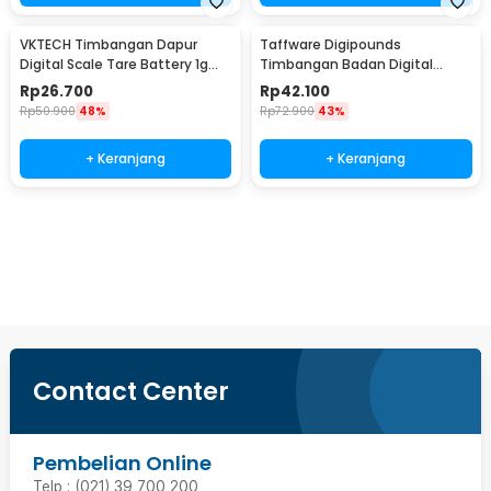
VKTECH Timbangan Dapur
Taffware Digipounds
Digital Scale Tare Battery 1g
Timbangan Badan Digital
10kg - SF-400
Scale Battery 0.05kg 180kg -
Rp
26.700
Rp
42.100
AB18
Rp
50.900
48%
Rp
72.900
43%
+ Keranjang
+ Keranjang
Beli Sekarang
Contact Center
Pembelian Online
Telp : (021) 39 700 200