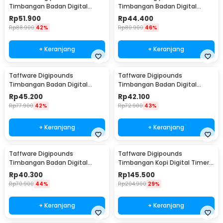
Timbangan Badan Digital
Timbangan Badan Digital
Scale Smart App 50g 180kg -
Scale Rechargeable 180kg -
Rp
51.900
Rp
44.400
SH-Y01-U1
SC-12U
Rp
88.900
42%
Rp
80.900
46%
+ Keranjang
+ Keranjang
Taffware Digipounds
Taffware Digipounds
Timbangan Badan Digital
Timbangan Badan Digital
Scale Rechargeable 180kg -
Scale Battery 0.05kg 180kg -
Rp
45.200
Rp
42.100
SC-15U
SC-12
Rp
77.900
42%
Rp
72.900
43%
+ Keranjang
+ Keranjang
Taffware Digipounds
Taffware Digipounds
Timbangan Badan Digital
Timbangan Kopi Digital Timer
Scale Battery 0.05kg 180kg -
Coffee Scale 3000g-0.1g -
Rp
40.300
Rp
145.500
SC-15
TSC3/5/10
Rp
70.900
44%
Rp
204.900
29%
+ Keranjang
+ Keranjang