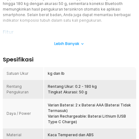
hingga 180 kg dengan akurasi 50 g, sementara koneksi Bluetooth
memungkinkan hasil pengukuran tersinkron otomatis ke aplikasi
smartphone. Selain berat badan, Anda juga dapat memantau berbagai
indikator komposisi tubuh dalam satu kali pengukuran.
Fitur
Chip Pengukuran Presisi Tinggi
Lebih Banyak
Chip pengukuran digital menghasilkan pembacaan berat badan
dengan akurasi hingga 50 g sehingga perubahan berat badan dapat
Spesifikasi
dipantau secara lebih detail. Hasil pengukuran yang konsisten
membantu pengguna mengevaluasi progres diet maupun olahraga
secara berkala. Kapasitas hingga 180 kg membuat timbangan
Satuan Ukur
kg dan lb
cocok digunakan oleh berbagai anggota keluarga.
Sinkronisasi ke Smartphone
Rentang
Rentang Ukur: 0.2 - 180 kg
Pengukuran
Melalui koneksi Bluetooth, hasil pengukuran dapat langsung dikirim
Tingkat Akurasi: 50 g
ke aplikasi pada smartphone secara otomatis. Riwayat pengukuran
tersimpan sehingga Anda dapat melihat perkembangan berat
Varian Baterai: 2 x Baterai AAA (Baterai Tidak
badan dan komposisi tubuh dari waktu ke waktu. Sistem ini jauh
Termasuk)
Daya / Power
lebih praktis dibanding mencatat hasil secara manual.
Varian Rechargeable: Baterai Lithium (USB
Type C Charge)
Pantau Komposisi Tubuh Lebih Lengkap
Selain mengukur berat badan, timbangan juga mampu menampilkan
Material
berbagai informasi komposisi tubuh melalui aplikasi, seperti
Kaca Tempered dan ABS