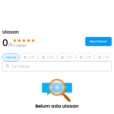
1 x Kabel USB Type C (Rechargeable Version)
1 x Panduan Penggunaan
Ulasan
0
Beri Ulasan
/5
0
Ulasan
Semua
5
(
0
)
4
(
0
)
3
(
0
)
2
(
0
)
1
(
0
)
Cari Ulasan
Belum ada ulasan