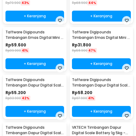
BT-986
SC-01
Rp
70.900
43%
Rp
68.900
44%
+ Keranjang
+ Keranjang
Taffware Digipounds
Taffware Digipounds
Timbangan Emas Digital Mini 7
Timbangan Emas Digital Mini 5
Units 0.01g 500g - UF200H
Units 0.01g 200g - MH-200
Rp
59.600
Rp
31.800
Rp
99.900
41%
Rp
58.900
47%
+ Keranjang
+ Keranjang
Taffware Digipounds
Taffware Digipounds
Timbangan Dapur Digital Scale
Timbangan Dapur Digital Scale
Battery 1g 5kg - Z1S
Battery 1g 10kg - Z2S
Rp
55.200
Rp
58.200
Rp
93.900
42%
Rp
97.900
41%
+ Keranjang
+ Keranjang
Taffware Digipounds
VKTECH Timbangan Dapur
Timbangan Dapur Digital Scale
Digital Scale Battery 1g 5kg -