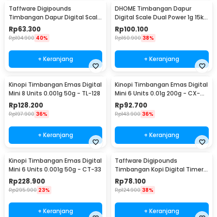
Taffware Digipounds
DHOME Timbangan Dapur
Timbangan Dapur Digital Scale
Digital Scale Dual Power 1g 15kg
Battery 0.1g 2kg - K70a
- JJ210
Rp
63.300
Rp
100.100
Rp
104.900
40%
Rp
160.900
38%
+ Keranjang
+ Keranjang
Kinopi Timbangan Emas Digital
Kinopi Timbangan Emas Digital
Mini 8 Units 0.001g 50g - TL-128
Mini 6 Units 0.01g 200g - CX-
129
Rp
128.200
Rp
92.700
Rp
197.900
36%
Rp
143.900
36%
+ Keranjang
+ Keranjang
Kinopi Timbangan Emas Digital
Taffware Digipounds
Mini 6 Units 0.001g 50g - CT-33
Timbangan Kopi Digital Timer
Coffee Scale 3kg 0.1g - CK2150
Rp
228.900
Rp
78.100
Rp
295.900
23%
Rp
124.900
38%
+ Keranjang
+ Keranjang