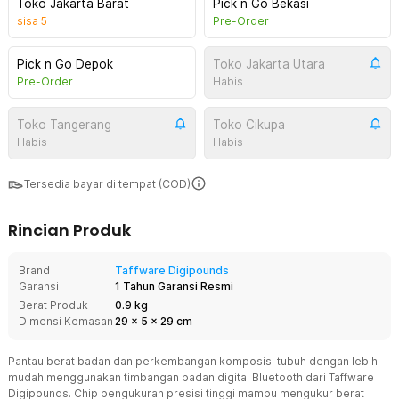
Toko Jakarta Barat
Pick n Go Bekasi
sisa
5
Pre-Order
Pick n Go Depok
Toko Jakarta Utara
Pre-Order
Habis
Toko Tangerang
Toko Cikupa
Habis
Habis
Tersedia bayar di tempat (COD)
Rincian Produk
Brand
Taffware Digipounds
Garansi
1 Tahun Garansi Resmi
Berat Produk
0.9 kg
Dimensi Kemasan
29
x
5
x
29
cm
Pantau berat badan dan perkembangan komposisi tubuh dengan lebih
mudah menggunakan timbangan badan digital Bluetooth dari Taffware
Digipounds. Chip pengukuran presisi tinggi mampu mengukur berat