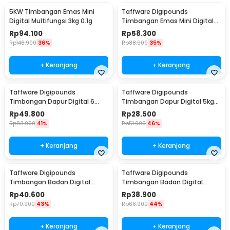
5KW Timbangan Emas Mini
Taffware Digipounds
Digital Multifungsi 3kg 0.1g
Timbangan Emas Mini Digital
Multifungsi 500g 0.1g - EK518
Rp
94.100
Rp
58.300
Rp
146.900
36%
Rp
88.900
35%
+ Keranjang
+ Keranjang
Taffware Digipounds
Taffware Digipounds
Timbangan Dapur Digital 6
Timbangan Dapur Digital 5kg
Satuan 1kg 0.1g - i2000
1g Kitchen Scale LCD - B05
Rp
49.800
Rp
28.500
Rp
83.900
41%
Rp
51.900
46%
+ Keranjang
+ Keranjang
Taffware Digipounds
Taffware Digipounds
Timbangan Badan Digital
Timbangan Badan Digital
Scale Battery 0.05kg 180kg -
Scale Battery 0.05kg 180kg -
Rp
40.600
Rp
38.900
BT-986
SC-01
Rp
70.900
43%
Rp
68.900
44%
+ Keranjang
+ Keranjang