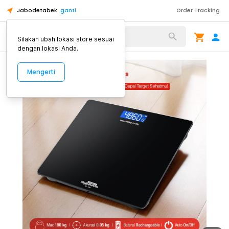
Jabodetabek
ganti
Order Tracking
Alat Kopi
Silakan ubah lokasi store sesuai
dengan lokasi Anda.
Mengerti