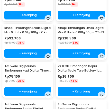
Rp
100.100
Rp
128.200
Rp
160.900
38%
Rp
197.900
36%
+ Keranjang
+ Keranjang
Kinopi Timbangan Emas Digital
Kinopi Timbangan Emas Digital
Mini 6 Units 0.01g 200g - CX-
Mini 6 Units 0.001g 50g - CT-33
129
Rp
92.700
Rp
228.900
Rp
143.900
36%
Rp
295.900
23%
+ Keranjang
+ Keranjang
Taffware Digipounds
VKTECH Timbangan Dapur
Timbangan Kopi Digital Timer
Digital Scale Tare Battery 1g
Coffee Scale 3kg 0.1g - CK2150
10kg - SF-400
Rp
78.100
Rp
26.700
Rp
124.900
38%
Rp
50.900
48%
+ Keranjang
+ Keranjang
Taffware Digipounds
Taffware Digipounds
Timbangan Badan Digital
Timbangan Badan Digital