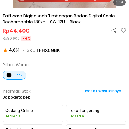
1 / 9
Taffware Digipounds Timbangan Badan Digital Scale
Rechargeable 180kg - SC-12U
-
Black
Rp
44.400
Rp
80.900
46
%
•
SKU
TFHX0GBK
4.8
(
4
)
Pilihan Warna:
Black
Lihat
6
Lokasi Lainnya
Informasi Stok:
Jabodetabek
Gudang Online
Toko Tangerang
Tersedia
Tersedia