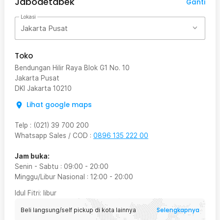
Jabodetabek
Ganti
Lokasi
Jakarta Pusat
Toko
Bendungan Hilir Raya Blok G1 No. 10
Jakarta Pusat
DKI Jakarta
10210
Lihat google maps
Telp
:
(021) 39 700 200
Whatsapp Sales / COD
:
0896 135 222 00
Jam buka:
Senin - Sabtu
:
09:00
-
20:00
Minggu/Libur Nasional
:
12:00
-
20:00
Idul Fitri
: libur
Selengkapnya
Beli langsung/self pickup di kota lainnya