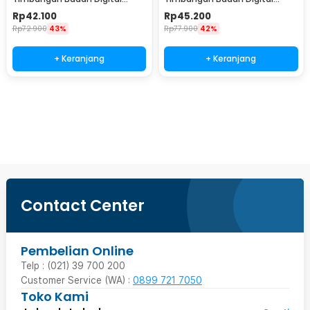
Scale Battery 0.05kg 180kg -
Scale Rechargeable 180kg -
Rp
42.100
Rp
45.200
AB18
AR18
Rp
72.900
43%
Rp
77.900
42%
+ Keranjang
+ Keranjang
Beli Sekarang
Contact Center
Pembelian Online
Telp : (021) 39 700 200
Customer Service (WA) :
0899 721 7050
Toko Kami