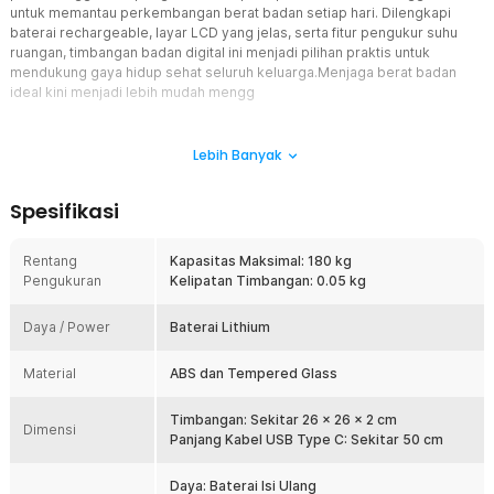
untuk memantau perkembangan berat badan setiap hari. Dilengkapi
baterai rechargeable, layar LCD yang jelas, serta fitur pengukur suhu
ruangan, timbangan badan digital ini menjadi pilihan praktis untuk
mendukung gaya hidup sehat seluruh keluarga.Menjaga berat badan
ideal kini menjadi lebih mudah mengg
Fitur
Lebih Banyak
Sensor Presisi Tinggi
Timbangan badan digital ini menggunakan sensor berkualitas tinggi
Spesifikasi
untuk menghasilkan pengukuran yang akurat dan konsisten hingga
kelipatan 0.05 kg. Hasil yang stabil membantu Anda memantau
perubahan berat badan secara lebih detail. Sangat ideal digunakan
Rentang
Kapasitas Maksimal: 180 kg
saat menjalankan program diet, olahraga, maupun menjaga berat
Pengukuran
Kelipatan Timbangan: 0.05 kg
badan ideal dalam jangka panjang.
Layar LCD Jelas dengan Auto Off
Daya / Power
Baterai Lithium
Layar LCD berukuran besar menampilkan angka dengan jelas
sehingga hasil pengukuran mudah dibaca oleh semua pengguna.
Material
ABS dan Tempered Glass
Setelah sekitar 10 detik tidak digunakan, layar akan mati secara
otomatis untuk menghemat daya baterai. Fitur ini membuat
Timbangan: Sekitar 26 x 26 x 2 cm
penggunaan lebih praktis sekaligus memperpanjang masa pakai
Dimensi
Panjang Kabel USB Type C: Sekitar 50 cm
baterai isi ulang.
Baterai Rechargeable USB Type-C
Daya: Baterai Isi Ulang