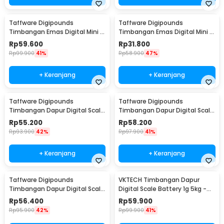
Taffware Digipounds
Taffware Digipounds
Timbangan Emas Digital Mini 7
Timbangan Emas Digital Mini 5
Units 0.01g 500g - UF200H
Units 0.01g 200g - MH-200
Rp
59.600
Rp
31.800
Rp
99.900
41%
Rp
58.900
47%
+ Keranjang
+ Keranjang
Taffware Digipounds
Taffware Digipounds
Timbangan Dapur Digital Scale
Timbangan Dapur Digital Scale
Battery 1g 5kg - Z1S
Battery 1g 10kg - Z2S
Rp
55.200
Rp
58.200
Rp
93.900
42%
Rp
97.900
41%
+ Keranjang
+ Keranjang
Taffware Digipounds
VKTECH Timbangan Dapur
Timbangan Dapur Digital Scale
Digital Scale Battery 1g 5kg -
Battery 1g 10kg - Z3S
CK10A
Rp
56.400
Rp
59.900
Rp
95.900
42%
Rp
99.900
41%