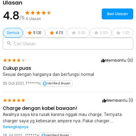
Ulasan
1 x Kabel USB Type C
4.8
1 x Panduan Penggunaan
Beri Ulasan
/5
4
Ulasan
Semua
5
(
3
)
4
(
1
)
3
(
0
)
2
(
0
)
1
(
0
)
Cari Ulasan
Membantu (
0
)
Cukup puas
Sesuai dengan harganya dan berfungsi normal
05 Oct 2021
,
T*****n
Verified Buyer
Membantu (
1
)
Charge dengan kabel bawaan!
Awalnya saya kira rusak karena nggak mau charge. Ternyata
charger saya yg kebesaran ampere nya. Pakai charger
Selengkapnya
500mAh/0.5Ah saja agar mau ngecharge. Agak kecewa karena
akurasi gambar produk ternyata tidak polos seperti pada gambar.
18 Jul 2021
,
J*****e
Verified Buyer