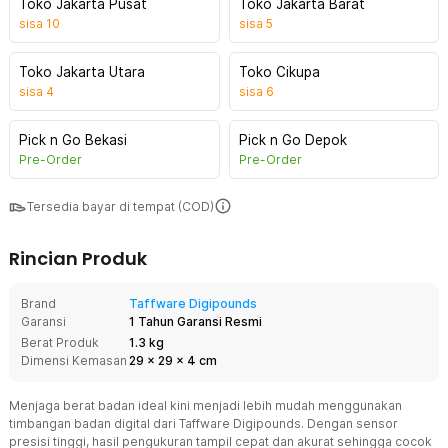
Toko Jakarta Pusat
Toko Jakarta Barat
sisa
10
sisa
5
Toko Jakarta Utara
Toko Cikupa
sisa
4
sisa
6
Pick n Go Bekasi
Pick n Go Depok
Pre-Order
Pre-Order
Tersedia bayar di tempat (COD)
Rincian Produk
Brand
Taffware Digipounds
Garansi
1 Tahun Garansi Resmi
Berat Produk
1.3 kg
Dimensi Kemasan
29
x
29
x
4
cm
Menjaga berat badan ideal kini menjadi lebih mudah menggunakan
timbangan badan digital dari Taffware Digipounds. Dengan sensor
presisi tinggi, hasil pengukuran tampil cepat dan akurat sehingga cocok