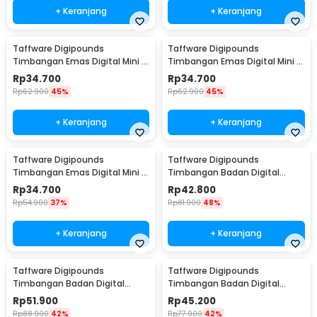
+ Keranjang
+ Keranjang
Taffware Digipounds
Taffware Digipounds
Timbangan Emas Digital Mini 7
Timbangan Emas Digital Mini 7
Units 0.01g 500g - SC-13 /
Units 0.01g 200g - SC-13 /
Rp
34.700
Rp
34.700
VSW0083
VSW0083
Rp
62.900
45%
Rp
62.900
45%
+ Keranjang
+ Keranjang
Taffware Digipounds
Taffware Digipounds
Timbangan Emas Digital Mini 7
Timbangan Badan Digital
Units 0.01g 100g - SC-13 /
Scale Bluetooth 50g 180kg -
Rp
34.700
Rp
42.800
VSW0083
SH-Y01
Rp
54.900
37%
Rp
81.900
48%
+ Keranjang
+ Keranjang
Taffware Digipounds
Taffware Digipounds
Timbangan Badan Digital
Timbangan Badan Digital
Scale Smart App 50g 180kg -
Scale Rechargeable 180kg -
Rp
51.900
Rp
45.200
SH-Y01-U1
SC-15U
Rp
88.900
42%
Rp
77.900
42%