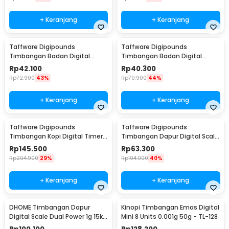
+ Keranjang
+ Keranjang
Taffware Digipounds
Taffware Digipounds
Timbangan Badan Digital
Timbangan Badan Digital
Scale Battery 0.05kg 180kg -
Scale Battery 0.05kg 180kg -
Rp
42.100
Rp
40.300
SC-12
SC-15
Rp
72.900
43%
Rp
70.900
44%
+ Keranjang
+ Keranjang
Taffware Digipounds
Taffware Digipounds
Timbangan Kopi Digital Timer
Timbangan Dapur Digital Scale
Coffee Scale 3000g-0.1g -
Battery 0.1g 2kg - K70a
Rp
145.500
Rp
63.300
TSC3/5/10
Rp
204.900
29%
Rp
104.900
40%
+ Keranjang
+ Keranjang
DHOME Timbangan Dapur
Kinopi Timbangan Emas Digital
Digital Scale Dual Power 1g 15kg
Mini 8 Units 0.001g 50g - TL-128
- JJ210