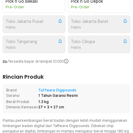
Pick n Go Bekasi
Pick n Go Depok
Pre-Order
Pre-Order
Toko Jakarta Pusat
Toko Jakarta Barat
Habis
Habis
Toko Tangerang
Toko Cikupa
Habis
Habis
Tersedia bayar di tempat (COD)
Rincian Produk
Brand
Taffware Digipounds
Garansi
1 Tahun Garansi Resmi
Berat Produk
1.3 kg
Dimensi Kemasan
27
x
3
x
27
cm
Pantau perkembangan berat badan dengan lebih mudah menggunakan
timbangan badan digital dari Taffware Digipounds. Dibekali chip
pengukuran digital, timbangan ini mampu mengukur berat hingga 180 kg