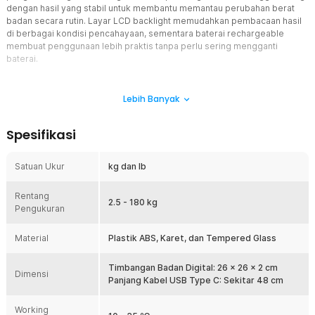
dengan hasil yang stabil untuk membantu memantau perubahan berat
badan secara rutin. Layar LCD backlight memudahkan pembacaan hasil
di berbagai kondisi pencahayaan, sementara baterai rechargeable
membuat penggunaan lebih praktis tanpa perlu sering mengganti
baterai.
Fitur
Lebih Banyak
Chip Pengukuran Digital
Timbangan menggunakan chip pengukuran digital untuk
Spesifikasi
menghasilkan pembacaan berat badan yang stabil dan konsisten.
Sistem digital membantu pengguna memantau perubahan berat
badan dengan lebih mudah dibanding timbangan analog. Kapasitas
Satuan Ukur
kg dan lb
hingga 180 kg membuat timbangan cocok digunakan oleh berbagai
anggota keluarga untuk kebutuhan pemantauan kesehatan harian.
Rentang
2.5 - 180 kg
Layar LCD Backlight
Pengukuran
Layar LCD dilengkapi teknologi backlight sehingga hasil
pengukuran tetap terlihat jelas pada siang maupun malam hari.
Material
Plastik ABS, Karet, dan Tempered Glass
Angka digital yang besar memudahkan pengguna membaca hasil
tanpa kesulitan. Tampilan digital juga memberikan pengalaman
Timbangan Badan Digital: 26 x 26 x 2 cm
penggunaan yang lebih nyaman dan modern.
Dimensi
Panjang Kabel USB Type C: Sekitar 48 cm
Rechargeable USB Type-C
Timbangan menggunakan baterai rechargeable sehingga tidak
Working