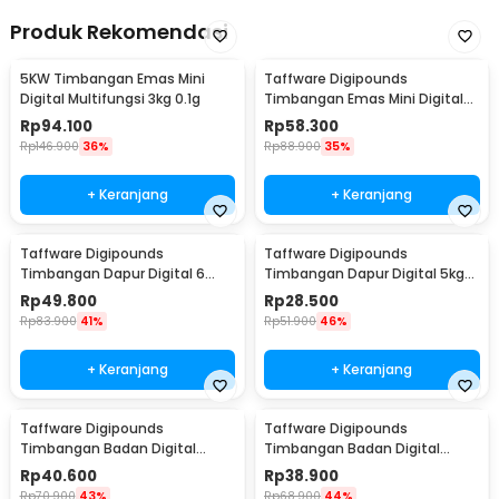
Produk Rekomendasi
5KW Timbangan Emas Mini
Taffware Digipounds
Digital Multifungsi 3kg 0.1g
Timbangan Emas Mini Digital
Multifungsi 500g 0.1g - EK518
Rp
94.100
Rp
58.300
Rp
146.900
36%
Rp
88.900
35%
+ Keranjang
+ Keranjang
Taffware Digipounds
Taffware Digipounds
Timbangan Dapur Digital 6
Timbangan Dapur Digital 5kg
Satuan 1kg 0.1g - i2000
1g Kitchen Scale LCD - B05
Rp
49.800
Rp
28.500
Rp
83.900
41%
Rp
51.900
46%
+ Keranjang
+ Keranjang
Taffware Digipounds
Taffware Digipounds
Timbangan Badan Digital
Timbangan Badan Digital
Scale Battery 0.05kg 180kg -
Scale Battery 0.05kg 180kg -
Rp
40.600
Rp
38.900
BT-986
SC-01
Rp
70.900
43%
Rp
68.900
44%