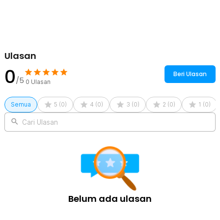
Ulasan
0
Beri Ulasan
/5
0
Ulasan
Semua
5
(
0
)
4
(
0
)
3
(
0
)
2
(
0
)
1
(
0
)
Cari Ulasan
Belum ada ulasan