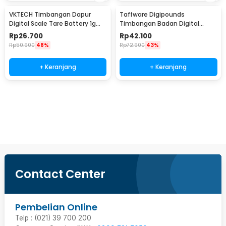
VKTECH Timbangan Dapur
Taffware Digipounds
Digital Scale Tare Battery 1g
Timbangan Badan Digital
10kg - SF-400
Scale Battery 0.05kg 180kg -
Rp
26.700
Rp
42.100
AB18
Rp
50.900
48%
Rp
72.900
43%
+ Keranjang
+ Keranjang
Beli Sekarang
Contact Center
Pembelian Online
Telp : (021) 39 700 200