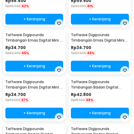
Rp
56.400
Rp
59.900
Rp
95.900
42%
Rp
99.900
41%
+ Keranjang
+ Keranjang
Taffware Digipounds
Taffware Digipounds
Timbangan Emas Digital Mini 7
Timbangan Emas Digital Mini 7
Units 0.01g 500g - SC-13 /
Units 0.01g 200g - SC-13 /
Rp
34.700
Rp
34.700
VSW0083
VSW0083
Rp
62.900
45%
Rp
62.900
45%
+ Keranjang
+ Keranjang
Taffware Digipounds
Taffware Digipounds
Timbangan Emas Digital Mini 7
Timbangan Badan Digital
Units 0.01g 100g - SC-13 /
Scale Bluetooth 50g 180kg -
Rp
34.700
Rp
42.800
VSW0083
SH-Y01
Rp
54.900
37%
Rp
81.900
48%
+ Keranjang
+ Keranjang
Taffware Digipounds
Taffware Digipounds