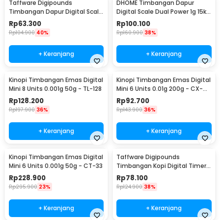
Taffware Digipounds
DHOME Timbangan Dapur
Timbangan Dapur Digital Scale
Digital Scale Dual Power 1g 15kg
Battery 0.1g 2kg - K70a
- JJ210
Rp
63.300
Rp
100.100
Rp
104.900
40%
Rp
160.900
38%
+ Keranjang
+ Keranjang
Kinopi Timbangan Emas Digital
Kinopi Timbangan Emas Digital
Mini 8 Units 0.001g 50g - TL-128
Mini 6 Units 0.01g 200g - CX-
129
Rp
128.200
Rp
92.700
Rp
197.900
36%
Rp
143.900
36%
+ Keranjang
+ Keranjang
Kinopi Timbangan Emas Digital
Taffware Digipounds
Mini 6 Units 0.001g 50g - CT-33
Timbangan Kopi Digital Timer
Coffee Scale 3kg 0.1g - CK2150
Rp
228.900
Rp
78.100
Rp
295.900
23%
Rp
124.900
38%
+ Keranjang
+ Keranjang