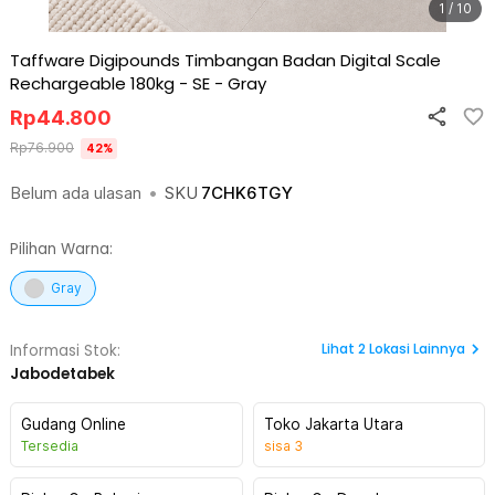
1 / 10
Taffware Digipounds Timbangan Badan Digital Scale
Rechargeable 180kg - SE
-
Gray
Rp
44.800
Rp
76.900
42
%
Belum ada ulasan
•
SKU
7CHK6TGY
Pilihan Warna:
Gray
Lihat
2
Lokasi Lainnya
Informasi Stok:
Jabodetabek
Gudang Online
Toko Jakarta Utara
Tersedia
sisa
3