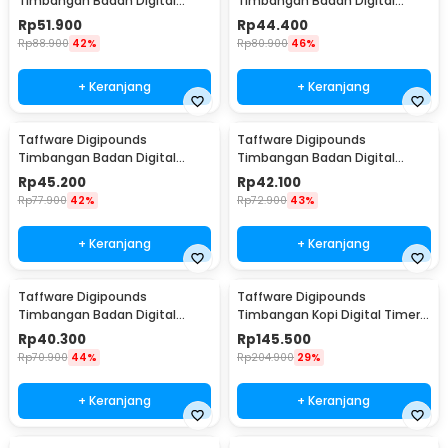
Timbangan Badan Digital
Timbangan Badan Digital
Scale Smart App 50g 180kg -
Scale Rechargeable 180kg -
Rp
51.900
Rp
44.400
SH-Y01-U1
SC-12U
Rp
88.900
42%
Rp
80.900
46%
+ Keranjang
+ Keranjang
Taffware Digipounds
Taffware Digipounds
Timbangan Badan Digital
Timbangan Badan Digital
Scale Rechargeable 180kg -
Scale Battery 0.05kg 180kg -
Rp
45.200
Rp
42.100
SC-15U
SC-12
Rp
77.900
42%
Rp
72.900
43%
+ Keranjang
+ Keranjang
Taffware Digipounds
Taffware Digipounds
Timbangan Badan Digital
Timbangan Kopi Digital Timer
Scale Battery 0.05kg 180kg -
Coffee Scale 3000g-0.1g -
Rp
40.300
Rp
145.500
SC-15
TSC3/5/10
Rp
70.900
44%
Rp
204.900
29%
+ Keranjang
+ Keranjang