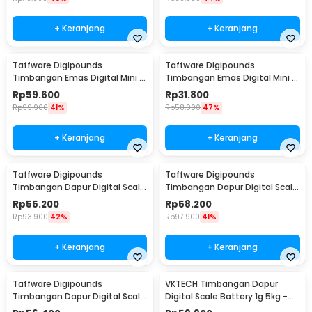
+ Keranjang
+ Keranjang
Taffware Digipounds
Taffware Digipounds
Timbangan Emas Digital Mini 7
Timbangan Emas Digital Mini 5
Units 0.01g 500g - UF200H
Units 0.01g 200g - MH-200
Rp
59.600
Rp
31.800
Rp
99.900
41%
Rp
58.900
47%
+ Keranjang
+ Keranjang
Taffware Digipounds
Taffware Digipounds
Timbangan Dapur Digital Scale
Timbangan Dapur Digital Scale
Battery 1g 5kg - Z1S
Battery 1g 10kg - Z2S
Rp
55.200
Rp
58.200
Rp
93.900
42%
Rp
97.900
41%
+ Keranjang
+ Keranjang
Taffware Digipounds
VKTECH Timbangan Dapur
Timbangan Dapur Digital Scale
Digital Scale Battery 1g 5kg -
Battery 1g 10kg - Z3S
CK10A