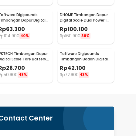
Taffware Digipounds
DHOME Timbangan Dapur
Timbangan Dapur Digital
Digital Scale Dual Power 1g
Scale Battery 0.1g 2kg -
15kg - JJ210
Rp
63.300
Rp
100.100
K70a
Rp
104.900
Rp
160.900
40%
38%
VKTECH Timbangan Dapur
Taffware Digipounds
Digital Scale Tare Battery
Timbangan Badan Digital
1g 10kg - SF-400
Scale Battery 0.05kg 180kg
Rp
26.700
Rp
42.100
- AB18
Rp
50.900
Rp
72.900
48%
43%
Contact Center