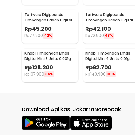
Taffware Digipounds
Taffware Digipounds
Timbangan Badan Digital
Timbangan Badan Digital
Scale Rechargeable 180kg -
Scale Battery 0.05kg 180kg
Rp
45.200
Rp
42.100
SC-15U
- SC-12
Rp
77.900
Rp
72.900
42%
43%
Kinopi Timbangan Emas
Kinopi Timbangan Emas
Digital Mini 8 Units 0.001g
Digital Mini 6 Units 0.01g
50g - TL-128
200g - CX-129
Rp
128.200
Rp
92.700
Rp
197.900
Rp
143.900
36%
36%
Download Aplikasi JakartaNotebook