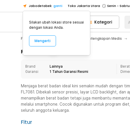
Jabodetabek
ganti
Toko Jakarta Utara
Toko Tangerang
Kategori
A
Silakan ubah lokasi store sesuai
Toko Cikupa
dengan lokasi Anda.
Pick n Go Jakarta Barat
Senin - J
Fashion, Make Up & Beauty Care
Perlengkapan Medis
Mengerti
Pick n Go Bekasi
Senin - Jumat (08
Pick n Go Depok
Senin - Jumat (08
Rincian Produk
Toko Jakarta Pusat
Senin - Sabtu
Brand
Lainnya
Berat
Toko Jakarta Barat
Senin - Sabtu
Garansi
1 Tahun Garansi Resmi
Dime
Toko Jakarta Utara
Toko Tangerang
Menjaga berat badan ideal kini semakin mudah dengan ti
FL7081. Dibekali sensor presisi, layar LCD backlight, dan 
Toko Cikupa
menampilkan berat badan tetapi juga membantu memantau
Pick n Go Jakarta Barat
Senin - J
melalui smartphone. Cocok digunakan untuk program die
seluruh anggota keluarga.
Pick n Go Bekasi
Senin - Jumat (08
Pick n Go Depok
Senin - Jumat (08
Fitur