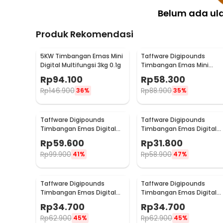
Belum ada ul
Produk Rekomendasi
5KW Timbangan Emas Mini
Taffware Digipounds
Digital Multifungsi 3kg 0.1g
Timbangan Emas Mini
Digital Multifungsi 500g
Rp
94.100
Rp
58.300
0.1g - EK518
Rp
146.900
Rp
88.900
36%
35%
Taffware Digipounds
Taffware Digipounds
Timbangan Emas Digital
Timbangan Emas Digital
Mini 7 Units 0.01g 500g -
Mini 5 Units 0.01g 200g -
Rp
59.600
Rp
31.800
UF200H
MH-200
Rp
99.900
Rp
58.900
41%
47%
Taffware Digipounds
Taffware Digipounds
Timbangan Emas Digital
Timbangan Emas Digital
Mini 7 Units 0.01g 500g -
Mini 7 Units 0.01g 200g -
Rp
34.700
Rp
34.700
SC-13 / VSW0083
SC-13 / VSW0083
Rp
62.900
Rp
62.900
45%
45%