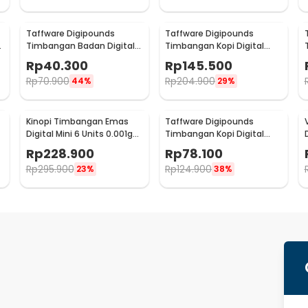
Taffware Digipounds
Taffware Digipounds
Timbangan Badan Digital
Timbangan Kopi Digital
Scale Battery 0.05kg 180kg
Timer Coffee Scale 3000g-
Rp
40.300
Rp
145.500
- SC-15
0.1g - TSC3/5/10
Rp
70.900
Rp
204.900
44%
29%
Kinopi Timbangan Emas
Taffware Digipounds
Digital Mini 6 Units 0.001g
Timbangan Kopi Digital
50g - CT-33
Timer Coffee Scale 3kg 0.1g
Rp
228.900
Rp
78.100
- CK2150
Rp
295.900
Rp
124.900
23%
38%