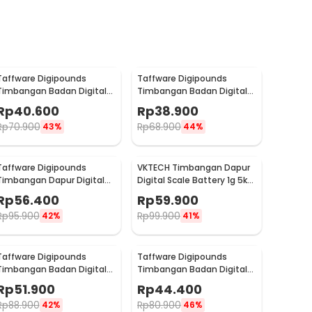
Taffware Digipounds
Taffware Digipounds
Timbangan Badan Digital
Timbangan Badan Digital
Scale Battery 0.05kg 180kg
Scale Battery 0.05kg 180kg
Rp
40.600
Rp
38.900
- BT-986
- SC-01
Rp
70.900
Rp
68.900
43%
44%
Taffware Digipounds
VKTECH Timbangan Dapur
Timbangan Dapur Digital
Digital Scale Battery 1g 5kg
Scale Battery 1g 10kg - Z3S
- CK10A
Rp
56.400
Rp
59.900
Rp
95.900
Rp
99.900
42%
41%
Taffware Digipounds
Taffware Digipounds
Timbangan Badan Digital
Timbangan Badan Digital
Scale Smart App 50g 180kg
Scale Rechargeable 180kg -
Rp
51.900
Rp
44.400
- SH-Y01-U1
SC-12U
Rp
88.900
Rp
80.900
42%
46%