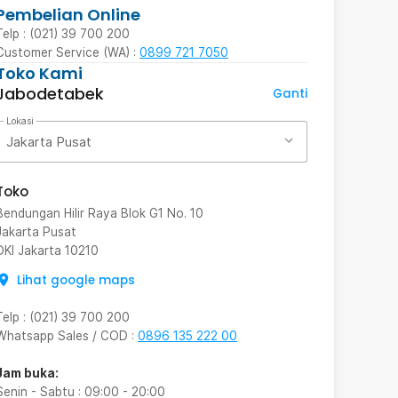
Pembelian Online
Telp : (021) 39 700 200
Customer Service (WA) :
0899 721 7050
Toko Kami
Jabodetabek
Ganti
Lokasi
Jakarta Pusat
Toko
Bendungan Hilir Raya Blok G1 No. 10
Jakarta Pusat
DKI Jakarta
10210
Lihat google maps
Telp
:
(021) 39 700 200
Whatsapp Sales / COD
:
0896 135 222 00
Jam buka:
Senin - Sabtu
:
09:00
-
20:00