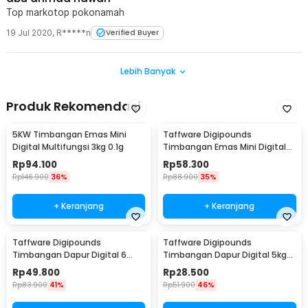
Top markotop pokonamah
19 Jul 2020
,
R*****n
Verified Buyer
Lebih Banyak
Produk Rekomendasi
5KW Timbangan Emas Mini
Taffware Digipounds
Digital Multifungsi 3kg 0.1g
Timbangan Emas Mini Digital
Multifungsi 500g 0.1g - EK518
Rp
94.100
Rp
58.300
Rp
146.900
36%
Rp
88.900
35%
+ Keranjang
+ Keranjang
Taffware Digipounds
Taffware Digipounds
Timbangan Dapur Digital 6
Timbangan Dapur Digital 5kg
Satuan 1kg 0.1g - i2000
1g Kitchen Scale LCD - B05
Rp
49.800
Rp
28.500
Rp
83.900
41%
Rp
51.900
46%