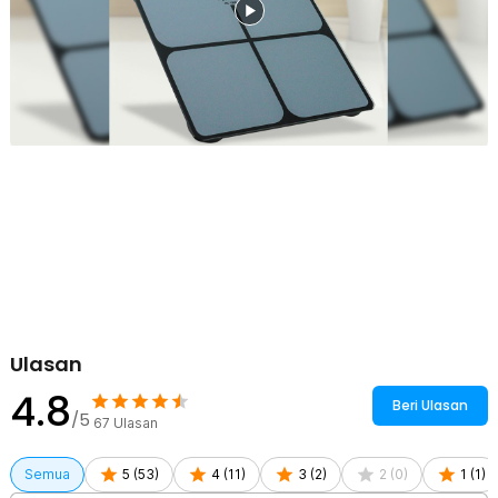
Desain minimalis dengan finishing elegan juga membuat timbangan
cocok ditempatkan di kamar tidur, kamar mandi, maupun ruang
olahraga.
Kapasitas Besar Hingga 180 kg
Timbangan memiliki kapasitas pengukuran hingga 180 kg dengan
pilihan satuan kg dan lb sesuai kebutuhan pengguna. Kapasitas
yang besar membuat timbangan dapat digunakan oleh hampir
seluruh anggota keluarga. Kombinasi kapasitas besar dan sensor
presisi menjadikan produk ini ideal untuk pemantauan kesehatan
secara rutin.
Desain Ringkas dan Modern
Dimensi yang ringkas membuat timbangan mudah dipindahkan
maupun disimpan saat tidak digunakan. Ketebalan tempered glass
3.2 mm memberikan kesan kokoh tanpa mengurangi tampilan
elegan. Desain modern membuat produk mudah dipadukan dengan
berbagai konsep interior rumah.
Ulasan
Kelengkapan Produk
4.8
Beri Ulasan
Rincian yang Anda dapatkan untuk pembelian produk ini:
/5
67
Ulasan
1 x Taffware Digipounds Timbangan Badan Digital Scale Battery
0.05kg 180kg - BT-986
Semua
5
(
53
)
4
(
11
)
3
(
2
)
2
(
0
)
1
(
1
)
1 x Panduan Penggunaan