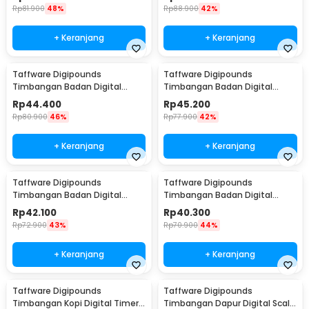
SH-Y01
SH-Y01-U1
Rp
81.900
48%
Rp
88.900
42%
+ Keranjang
+ Keranjang
Taffware Digipounds
Taffware Digipounds
Timbangan Badan Digital
Timbangan Badan Digital
Scale Rechargeable 180kg -
Scale Rechargeable 180kg -
Rp
44.400
Rp
45.200
SC-12U
SC-15U
Rp
80.900
46%
Rp
77.900
42%
+ Keranjang
+ Keranjang
Taffware Digipounds
Taffware Digipounds
Timbangan Badan Digital
Timbangan Badan Digital
Scale Battery 0.05kg 180kg -
Scale Battery 0.05kg 180kg -
Rp
42.100
Rp
40.300
SC-12
SC-15
Rp
72.900
43%
Rp
70.900
44%
+ Keranjang
+ Keranjang
Taffware Digipounds
Taffware Digipounds
Timbangan Kopi Digital Timer
Timbangan Dapur Digital Scale