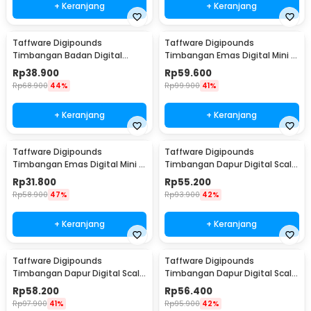
+ Keranjang
+ Keranjang
Taffware Digipounds
Taffware Digipounds
Timbangan Badan Digital
Timbangan Emas Digital Mini 7
Scale Battery 0.05kg 180kg -
Units 0.01g 500g - UF200H
Rp
38.900
Rp
59.600
SC-01
Rp
68.900
44%
Rp
99.900
41%
+ Keranjang
+ Keranjang
Taffware Digipounds
Taffware Digipounds
Timbangan Emas Digital Mini 5
Timbangan Dapur Digital Scale
Units 0.01g 200g - MH-200
Battery 1g 5kg - Z1S
Rp
31.800
Rp
55.200
Rp
58.900
47%
Rp
93.900
42%
+ Keranjang
+ Keranjang
Taffware Digipounds
Taffware Digipounds
Timbangan Dapur Digital Scale
Timbangan Dapur Digital Scale
Battery 1g 10kg - Z2S
Battery 1g 10kg - Z3S
Rp
58.200
Rp
56.400
Rp
97.900
41%
Rp
95.900
42%