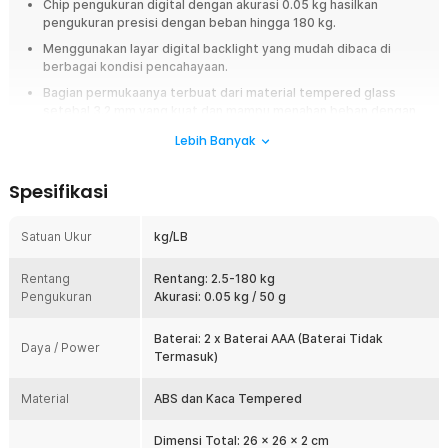
Chip pengukuran digital dengan akurasi 0.05 kg hasilkan
pengukuran presisi dengan beban hingga 180 kg.
Menggunakan layar digital backlight yang mudah dibaca di
berbagai kondisi pencahayaan.
Bagian permukaanya terbuat dari material tempered glass
setebal 3.2 mm yang kuat dan mampu menahan beban dengan
baik.
Lebih Banyak
Overview
Spesifikasi
Menjaga berat badan ideal menjadi lebih mudah dengan timbangan
badan digital Taffware Digipounds BT-986. Dilengkapi chip sensor
presisi, layar LCD backlight, serta kapasitas hingga 180 kg, timbangan ini
Satuan Ukur
kg/LB
memberikan hasil pengukuran yang cepat dan akurat untuk membantu
memantau perkembangan kesehatan setiap hari. Desain minimalis
Rentang
Rentang: 2.5-180 kg
dengan material tempered glass membuatnya cocok digunakan di
Pengukuran
Akurasi: 0.05 kg / 50 g
rumah maupun ruang olahraga.
Baterai: 2 x Baterai AAA (Baterai Tidak
Fitur
Daya / Power
Termasuk)
Chip Pengukuran Presisi Tinggi
Chip pengukuran digital menghasilkan pembacaan berat badan
Material
ABS dan Kaca Tempered
dengan akurasi hingga 0.05 kg (50 g) sehingga perubahan berat
badan dapat dipantau secara lebih detail. Hasil pengukuran yang
Dimensi Total: 26 x 26 x 2 cm