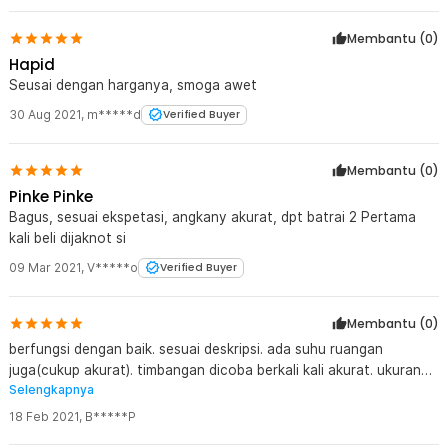
Membantu (
0
)
Hapid
Seusai dengan harganya, smoga awet
30 Aug 2021
,
m*****d
Verified Buyer
Membantu (
0
)
Pinke Pinke
Bagus, sesuai ekspetasi, angkany akurat, dpt batrai 2 Pertama
kali beli dijaknot si
09 Mar 2021
,
V*****o
Verified Buyer
Membantu (
0
)
berfungsi dengan baik. sesuai deskripsi. ada suhu ruangan
juga(cukup akurat). timbangan dicoba berkali kali akurat. ukuran
Selengkapnya
sebesar kaki orang dewasa.
18 Feb 2021
,
B*****P