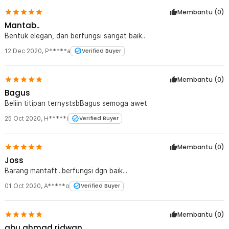
Membantu (
0
)
Mantab..
Bentuk elegan, dan berfungsi sangat baik..
12 Dec 2020
,
P*****a
Verified Buyer
Membantu (
0
)
Bagus
Beliin titipan ternystsbBagus semoga awet
25 Oct 2020
,
H*****i
Verified Buyer
Membantu (
0
)
Joss
Barang mantaft...berfungsi dgn baik...
01 Oct 2020
,
A*****o
Verified Buyer
Membantu (
0
)
abu ahmad ridwan