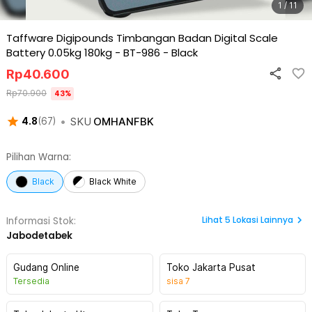
1 / 11
Taffware Digipounds Timbangan Badan Digital Scale
Battery 0.05kg 180kg - BT-986
-
Black
Rp
40.600
Rp
70.900
43
%
•
SKU
OMHANFBK
4.8
(
67
)
Pilihan Warna:
Black
Black White
Lihat
5
Lokasi Lainnya
Informasi Stok:
Jabodetabek
Gudang Online
Toko Jakarta Pusat
Tersedia
sisa
7