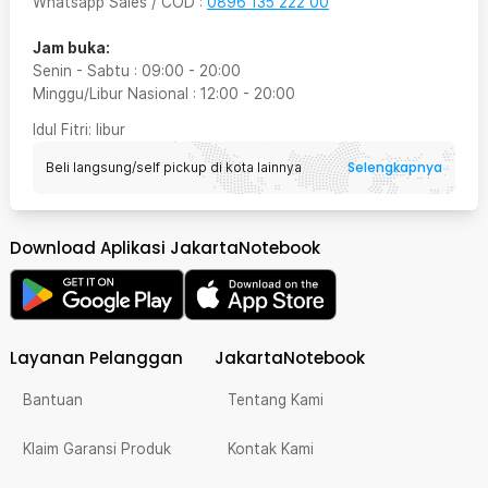
Whatsapp Sales / COD
:
0896 135 222 00
Jam buka:
Senin - Sabtu
:
09:00
-
20:00
Minggu/Libur Nasional
:
12:00
-
20:00
Idul Fitri
: libur
Selengkapnya
Beli langsung/self pickup di kota lainnya
Download Aplikasi JakartaNotebook
Layanan Pelanggan
JakartaNotebook
Bantuan
Tentang Kami
Klaim Garansi Produk
Kontak Kami