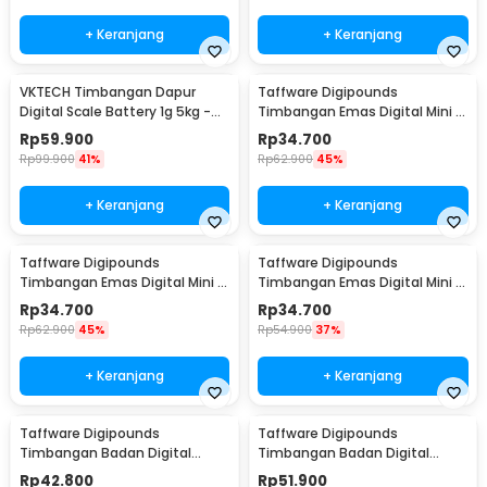
+ Keranjang
+ Keranjang
VKTECH Timbangan Dapur
Taffware Digipounds
Digital Scale Battery 1g 5kg -
Timbangan Emas Digital Mini 7
CK10A
Units 0.01g 500g - SC-13 /
Rp
59.900
Rp
34.700
VSW0083
Rp
99.900
41%
Rp
62.900
45%
+ Keranjang
+ Keranjang
Taffware Digipounds
Taffware Digipounds
Timbangan Emas Digital Mini 7
Timbangan Emas Digital Mini 7
Units 0.01g 200g - SC-13 /
Units 0.01g 100g - SC-13 /
Rp
34.700
Rp
34.700
VSW0083
VSW0083
Rp
62.900
45%
Rp
54.900
37%
+ Keranjang
+ Keranjang
Taffware Digipounds
Taffware Digipounds
Timbangan Badan Digital
Timbangan Badan Digital
Scale Bluetooth 50g 180kg -
Scale Smart App 50g 180kg -
Rp
42.800
Rp
51.900