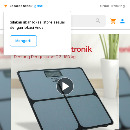
Jabodetabek
ganti
Order Tracking
Alat Kopi
Silakan ubah lokasi store sesuai
dengan lokasi Anda.
Mengerti