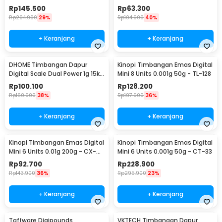
Coffee Scale 3000g-0.1g -
Battery 0.1g 2kg - K70a
Rp
145.500
Rp
63.300
TSC3/5/10
Rp
204.900
29%
Rp
104.900
40%
+ Keranjang
+ Keranjang
DHOME Timbangan Dapur
Kinopi Timbangan Emas Digital
Digital Scale Dual Power 1g 15kg
Mini 8 Units 0.001g 50g - TL-128
- JJ210
Rp
100.100
Rp
128.200
Rp
160.900
38%
Rp
197.900
36%
+ Keranjang
+ Keranjang
Kinopi Timbangan Emas Digital
Kinopi Timbangan Emas Digital
Mini 6 Units 0.01g 200g - CX-
Mini 6 Units 0.001g 50g - CT-33
129
Rp
92.700
Rp
228.900
Rp
143.900
36%
Rp
295.900
23%
+ Keranjang
+ Keranjang
Taffware Digipounds
VKTECH Timbangan Dapur