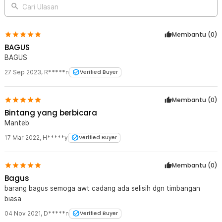
Cari Ulasan
Membantu (
0
)
BAGUS
BAGUS
27 Sep 2023
,
R*****n
Verified Buyer
Membantu (
0
)
Bintang yang berbicara
Manteb
17 Mar 2022
,
H*****y
Verified Buyer
Membantu (
0
)
Bagus
barang bagus semoga awt cadang ada selisih dgn timbangan
biasa
04 Nov 2021
,
D*****n
Verified Buyer