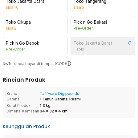
Toko Jakarta Utara
Toko Tangerang
sisa
10
sisa
5
Toko Cikupa
Pick n Go Bekasi
sisa
2
Pre-Order
Pick n Go Depok
Toko Jakarta Barat
Pre-Order
Habis
Tersedia bayar di tempat (COD)
Rincian Produk
Brand
Taffware Digipounds
Garansi
1 Tahun Garansi Resmi
Berat Produk
1.3 kg
Dimensi Kemasan
34
x
32
x
4
cm
Keunggulan Produk