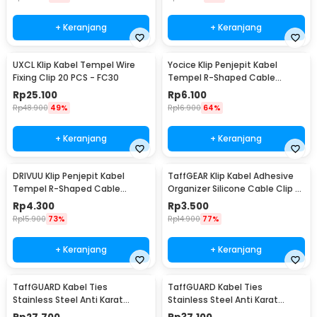
+ Keranjang
+ Keranjang
UXCL Klip Kabel Tempel Wire
Yocice Klip Penjepit Kabel
Fixing Clip 20 PCS - FC30
Tempel R-Shaped Cable
Organizer 20 PCS - CC05
Rp
25.100
Rp
6.100
Rp
48.900
49%
Rp
16.900
64%
+ Keranjang
+ Keranjang
DRIVUU Klip Penjepit Kabel
TaffGEAR Klip Kabel Adhesive
Tempel R-Shaped Cable
Organizer Silicone Cable Clip 7
Organizer 5 Holes - DR-515
Slot - KR-8006
Rp
4.300
Rp
3.500
Rp
15.900
73%
Rp
14.900
77%
+ Keranjang
+ Keranjang
TaffGUARD Kabel Ties
TaffGUARD Kabel Ties
Stainless Steel Anti Karat
Stainless Steel Anti Karat
Multifungsi 100 PCS
Multifungsi 100 PCS