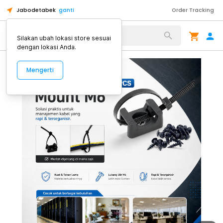
Jabodetabek
ganti
Order Tracking
Alat Kopi
Silakan ubah lokasi store sesuai
dengan lokasi Anda.
Mengerti