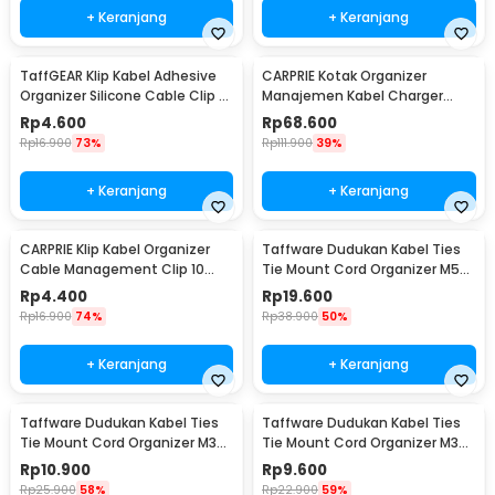
+ Keranjang
+ Keranjang
TaffGEAR Klip Kabel Adhesive
CARPRIE Kotak Organizer
Organizer Silicone Cable Clip 3
Manajemen Kabel Charger
Slot - KR-8006
Kayu - FT-100
Rp
4.600
Rp
68.600
Rp
16.900
73%
Rp
111.900
39%
+ Keranjang
+ Keranjang
CARPRIE Klip Kabel Organizer
Taffware Dudukan Kabel Ties
Cable Management Clip 10
Tie Mount Cord Organizer M5
PCS - XK001
100PCS - HC-2S
Rp
4.400
Rp
19.600
Rp
16.900
74%
Rp
38.900
50%
+ Keranjang
+ Keranjang
Taffware Dudukan Kabel Ties
Taffware Dudukan Kabel Ties
Tie Mount Cord Organizer M3
Tie Mount Cord Organizer M3
100 PCS - HC-1
100PCS - HC-1
Rp
10.900
Rp
9.600
Rp
25.900
58%
Rp
22.900
59%