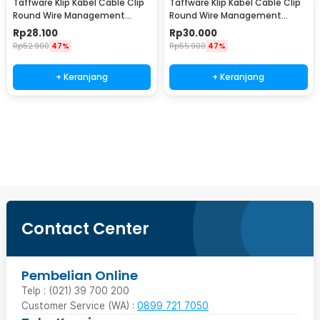
Taffware Klip Kabel Cable Clip
Taffware Klip Kabel Cable Clip
Round Wire Management
Round Wire Management
Electrical 100PCS 22mm -
Electrical 100PCS 25mm -
Rp
28.100
Rp
30.000
YQ801
YQ801
Rp
52.900
47%
Rp
55.900
47%
+ Keranjang
+ Keranjang
Beli Sekarang
Contact Center
Pembelian Online
Telp : (021) 39 700 200
Customer Service (WA) :
0899 721 7050