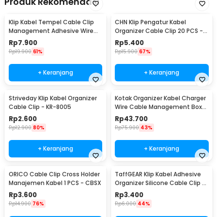
Produk Rekomendasi
Klip Kabel Tempel Cable Clip
CHN Klip Pengatur Kabel
Management Adhesive Wire
Organizer Cable Clip 20 PCS -
Organizer 30 PCS - LP124
FT8018-3
Rp
7.900
Rp
5.400
Rp
19.900
61%
Rp
15.900
67%
+ Keranjang
+ Keranjang
Striveday Klip Kabel Organizer
Kotak Organizer Kabel Charger
Cable Clip - KR-8005
Wire Cable Management Box
Dustproof - FT-400
Rp
2.600
Rp
43.700
Rp
12.900
80%
Rp
75.900
43%
+ Keranjang
+ Keranjang
ORICO Cable Clip Cross Holder
TaffGEAR Klip Kabel Adhesive
Manajemen Kabel 1 PCS - CBSX
Organizer Silicone Cable Clip 5
Slot - KR-8006
Rp
3.600
Rp
3.400
Rp
14.900
76%
Rp
6.000
44%