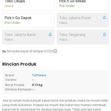
Toko Cikupa
Pick n Go Bekasi
sisa
4
Pre-Order
Pick n Go Depok
Toko Jakarta Pusat
Pre-Order
Habis
Toko Jakarta Barat
Toko Tangerang
Habis
Habis
Tersedia bayar di tempat (COD)
Rincian Produk
Brand
Taffware
Garansi
-
Berat Produk
0.13 kg
Dimensi Kemasan
: -
Jika di rumah Anda banyak kabel listrik berantakan, maka tie mount inilah
yang Anda butuhkan. Paduan tie mount dan kabel ties mampu membuat
kabel listrik menempel ke dinding dengan kuat. Tidak ada lagi kabel