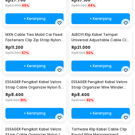
Rp
27.700
Rp
37.100
4.6x250mm - IF10
4.6x450mm - IF10
Rp
52.900
48%
Rp
65.900
44%
+ Keranjang
+ Keranjang
MXN Cable Ties Mobil Car Fixed
ALBOYI Klip Kabel Tempel
Fasteners Clip Zip Strap Nylon
Universal Adjustable Cable Clip
50 PCS 92x5mm - Q26
Holder 50 PCS - DS506
Rp
11.200
Rp
21.000
Rp
25.900
57%
Rp
41.900
50%
+ Keranjang
+ Keranjang
ESSAGER Pengikat Kabel Velcro
ESSAGER Pengikat Kabel Velcro
Strap Cable Organizer Nylon 5
Strap Organizer Wire Winder
PCS - EXD-KBA01
Tearable 1M - EXD-LX01
Rp
8.400
Rp
8.400
Rp
16.900
51%
Rp
21.900
62%
+ Keranjang
+ Keranjang
ESSAGER Pengikat Kabel Velcro
Taffware Klip Kabel Cable Clip
Strap Cable Organizer Nylon 10
Round Wire Management