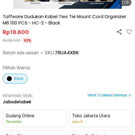
1 / 6
Taffware Dudukan Kabel Ties Tie Mount Cord Organizer
M6 100 PCS - HC-2
-
Black
Rp
18.600
Rp
38.900
53
%
Belum ada ulasan
•
SKU
7RUA4XBK
Pilihan Warna:
Black
Lihat
2
Lokasi Lainnya
Informasi Stok:
Jabodetabek
Gudang Online
Toko Jakarta Utara
Tersedia
sisa
9