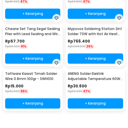
Rp
40.900
47%
Rp
54.900
47%
+ Keranjang
+ Keranjang
Chearw Set Tang Segel Sealing
Mypovos Soldering Station 2in1
Plier with Lead Sealing and Wire
Solder 70W with Hot Air Heat
- CW01
Gun 750W - 8582D
Rp
57.700
Rp
766.400
Rp
96.900
41%
Rp
1.034.900
26%
+ Keranjang
+ Keranjang
Taffware Kawat Timah Solder
ANENG Solder Elektrik
Wire 0.8mm 100gr - SWH010
Adjustable Temperature 60W
- SL101
Rp
15.000
Rp
30.600
Rp
32.900
55%
Rp
56.900
47%
+ Keranjang
+ Keranjang
Beli Sekarang