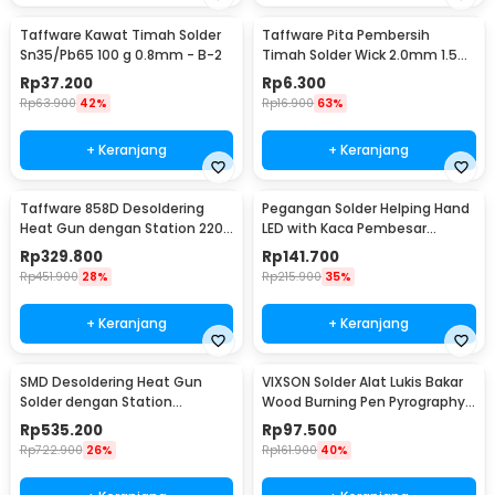
Taffware Kawat Timah Solder
Taffware Pita Pembersih
Sn35/Pb65 100 g 0.8mm - B-2
Timah Solder Wick 2.0mm 1.5M
- CP-2015
Rp
37.200
Rp
6.300
Rp
63.900
42%
Rp
16.900
63%
+ Keranjang
+ Keranjang
Taffware 858D Desoldering
Pegangan Solder Helping Hand
Heat Gun dengan Station 220V
LED with Kaca Pembesar
750W
Magnifier 3X/4.5X - TH-7023
Rp
329.800
Rp
141.700
Rp
451.900
28%
Rp
215.900
35%
+ Keranjang
+ Keranjang
SMD Desoldering Heat Gun
VIXSON Solder Alat Lukis Bakar
Solder dengan Station
Wood Burning Pen Pyrography
220V/700W - KS8586
60W 36 Set - CS-31 D
Rp
535.200
Rp
97.500
Rp
722.900
26%
Rp
161.900
40%