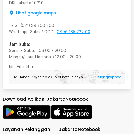
DKI Jakarta
10210
Lihat google maps
Telp
:
(021) 39 700 200
Whatsapp Sales / COD
:
0896 135 222 00
Jam buka:
Senin - Sabtu
:
09:00
-
20:00
Minggu/Libur Nasional
:
12:00
-
20:00
Idul Fitri
: libur
Selengkapnya
Beli langsung/self pickup di kota lainnya
Download Aplikasi JakartaNotebook
Layanan Pelanggan
JakartaNotebook