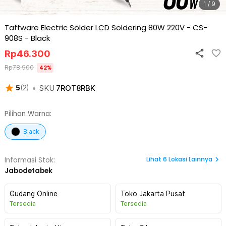
1 / 9
Taffware Electric Solder LCD Soldering 80W 220V - CS-
908S
-
Black
Rp
46.300
Rp
78.900
42
%
•
SKU
7ROT8RBK
5
(
2
)
Pilihan Warna:
Black
Lihat
6
Lokasi Lainnya
Informasi Stok:
Jabodetabek
Gudang Online
Toko Jakarta Pusat
Tersedia
Tersedia