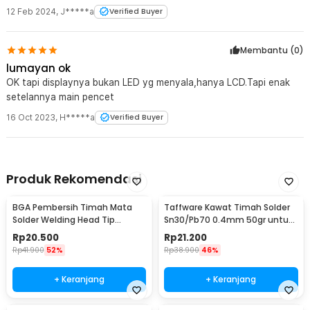
12 Feb 2024
,
J*****a
Verified Buyer
Membantu (
0
)
lumayan ok
OK tapi displaynya bukan LED yg menyala,hanya LCD.Tapi enak
setelannya main pencet
16 Oct 2023
,
H*****a
Verified Buyer
Produk Rekomendasi
BGA Pembersih Timah Mata
Taffware Kawat Timah Solder
Solder Welding Head Tip
Sn30/Pb70 0.4mm 50gr untuk
Cleaning
PCB Elektronik 0.4mm
Rp
20.500
Rp
21.200
Rp
41.900
52%
Rp
38.900
46%
+ Keranjang
+ Keranjang