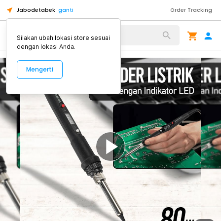
Jabodetabek
ganti
Order Tracking
Alat Kopi
Silakan ubah lokasi store sesuai
dengan lokasi Anda.
Mengerti