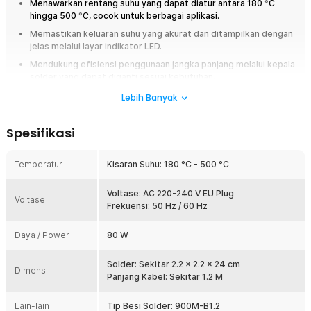
Menawarkan rentang suhu yang dapat diatur antara 180
°
C
hingga 500
°
C, cocok untuk berbagai aplikasi.
Memastikan keluaran suhu yang akurat dan ditampilkan dengan
jelas melalui layar indikator LED.
Mendukung efisiensi penggunaan jangka panjang melalui kepala
solder yang dapat diganti sesuai kebutuhan.
Lebih Banyak
Overview
Untuk Anda yang ingin melakukan pekerjaan DIY ataupun reparasi barang
Spesifikasi
elektronik, maka wajib untuk memiliki solder listrik. Terdapat layar
indikator yang menunjukkan suhu pengoperasian saat
digunakan sehingga kita dapat mengetahui kapan alat solder akan siap
Temperatur
Kisaran Suhu: 180 °C - 500 °C
digunakan. Solder listrik ini cocok digunakan oleh berbagai kalangan,
bahkan pemula yang baru belajar teknik solder.
Voltase: AC 220-240 V EU Plug
Voltase
Frekuensi: 50 Hz / 60 Hz
Fitur
Daya / Power
80 W
Rentang Suhu yang Tinggi
Menggunakan tenaga listrik 80 W 220 V, solder ini mampu
menghasilkan panas antara 180 ℃ hingga 500 °C. Dengan rentang
Solder: Sekitar 2.2 x 2.2 x 24 cm
Dimensi
suhu yang tinggi, solder ini dapat Anda gunakan untuk melakukan
Panjang Kabel: Sekitar 1.2 M
reparasi peralatan elektronik dengan mudah menggunakan solder
ini.
Lain-lain
Tip Besi Solder: 900M-B1.2