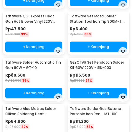
+ Keranjang
+ Keranjang
Taffware QST Express Heat
Taffware Set Mata Solder
Gun Hot Blower Vinyl 220V
Station Tool Iron Tip 900M-T 5
300W - QST-220
PCS - BI5044
Rp
47.500
Rp
6.400
Rp
76.900
39%
Rp
17.900
65%
+ Keranjang
+ Keranjang
Taffware Solder Automatic Tin
GEYOTAR Set Peralatan Solder
Gun 60W - GT-10
Kit 60W 220V - SIK-003
Rp
80.500
Rp
115.500
Rp
130.900
39%
Rp
181.900
37%
+ Keranjang
+ Keranjang
Taffware Alas Matras Solder
Taffware Solder Gas Butane
Silikon Soldering Heat
Portable Iron Pen - MT-100
Resistant 450x300mm - S-160
Rp
54.900
Rp
111.300
Rp
93.900
42%
Rp
175.900
37%