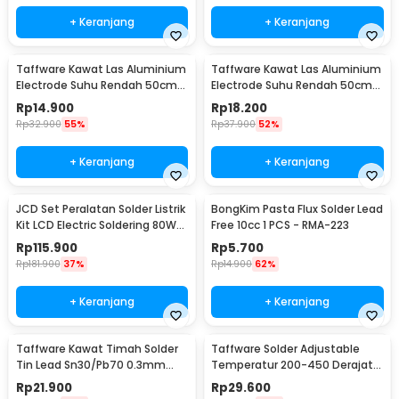
+ Keranjang
+ Keranjang
Taffware Kawat Las Aluminium
Taffware Kawat Las Aluminium
Electrode Suhu Rendah 50cm
Electrode Suhu Rendah 50cm
20 PCS 1.6mm - M127271
20 PCS 2.0mm - M127271
Rp
14.900
Rp
18.200
Rp
32.900
55%
Rp
37.900
52%
+ Keranjang
+ Keranjang
JCD Set Peralatan Solder Listrik
BongKim Pasta Flux Solder Lead
Kit LCD Electric Soldering 80W
Free 10cc 1 PCS - RMA-223
220V - CS-908S A
Rp
115.900
Rp
5.700
Rp
181.900
37%
Rp
14.900
62%
+ Keranjang
+ Keranjang
Taffware Kawat Timah Solder
Taffware Solder Adjustable
Tin Lead Sn30/Pb70 0.3mm
Temperatur 200-450 Derajat
50g
Celcius 220V 60W - CS-31 B
Rp
21.900
Rp
29.600