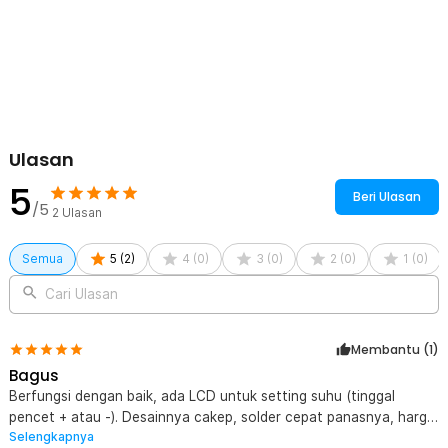
Ulasan
5
Beri Ulasan
/5
2
Ulasan
Semua
5
(
2
)
4
(
0
)
3
(
0
)
2
(
0
)
1
(
0
)
Cari Ulasan
Membantu (
1
)
Bagus
Berfungsi dengan baik, ada LCD untuk setting suhu (tinggal
pencet + atau -). Desainnya cakep, solder cepat panasnya, harga
Selengkapnya
terjangkau. Semoga awet. Tks Jaknot