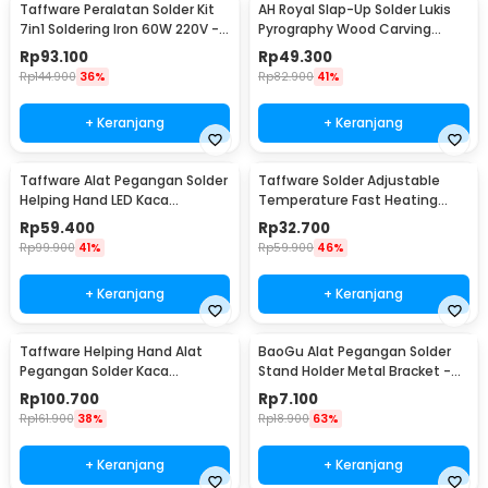
Taffware Peralatan Solder Kit
AH Royal Slap-Up Solder Lukis
7in1 Soldering Iron 60W 220V -
Pyrography Wood Carving
CS-31 E
Soldering Iron - PAC904
Rp
93.100
Rp
49.300
Rp
144.900
36%
Rp
82.900
41%
+ Keranjang
+ Keranjang
Taffware Alat Pegangan Solder
Taffware Solder Adjustable
Helping Hand LED Kaca
Temperature Fast Heating
Pembesar 3.5X - TE-801
60W with 5 Tips - CS-31 A
Rp
59.400
Rp
32.700
Rp
99.900
41%
Rp
59.900
46%
+ Keranjang
+ Keranjang
Taffware Helping Hand Alat
BaoGu Alat Pegangan Solder
Pegangan Solder Kaca
Stand Holder Metal Bracket -
Pembesar LED - MG16129-C
DBL-X10
Rp
100.700
Rp
7.100
Rp
161.900
38%
Rp
18.900
63%
+ Keranjang
+ Keranjang