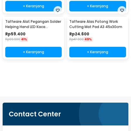
+ Keranjang
+ Keranjang
Taffware Alat Pegangan Solder
Taffware Alas Potong Work
Helping Hand LED Kaca
Cutting Mat Pad A3 45x30cm
Pembesar 3.5X - TE-801
Rp
59.400
Rp
24.600
Rp
99.900
41%
Rp
47.900
49%
+ Keranjang
+ Keranjang
Ingatkan Saya
Contact Center