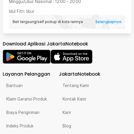
Minggu/Libur Nasional
:
12:00
-
20:00
Idul Fitri
: libur
Selengkapnya
Beli langsung/self pickup di kota lainnya
Download Aplikasi JakartaNotebook
Layanan Pelanggan
JakartaNotebook
Bantuan
Tentang Kami
Klaim Garansi Produk
Kontak Kami
Biaya Pengiriman
Karir
Indeks Produk
Blog