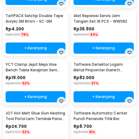
TaffPACK Selotip Double Tape
Alat Reparasi Servis Jam
Acrylic 3M 8mm - SC-3M
Tangan Set 16 PCS - WW082
Rp
4.200
Rp
36.900
Rp
16.900
76%
Rp
64.900
44%
+ Keranjang
+ Keranjang
YCT Clamp Jepit Meja Vise
Taffware Detektor Logam
Bench Table Kerajinan Seni
Metal Pinpointer Garrett
Perhiasan 25mm - QST
Waterproof - 1166000
Rp
19.000
Rp
82.000
Rp
38.900
52%
Rp
129.900
37%
+ Keranjang
+ Keranjang
JOT Hot Melt Glue Gun Heating
Taffware Automatic Center
Tool Pistol Lem Tembak Panas
Punch Penanda Titik Bor
20W - QT-302
Rp
24.700
Rp
8.700
Rp
50.900
52%
Rp
21.900
61%