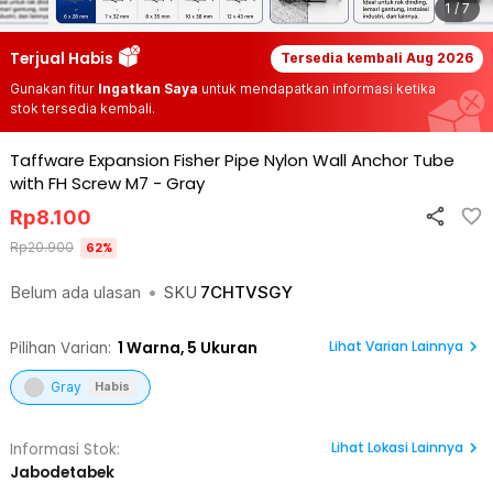
1 / 7
Terjual Habis
Tersedia kembali
Aug 2026
Gunakan fitur
Ingatkan Saya
untuk mendapatkan informasi ketika
stok tersedia kembali.
Taffware Expansion Fisher Pipe Nylon Wall Anchor Tube
with FH Screw M7
-
Gray
Rp
8.100
Rp
20.900
62
%
Belum ada ulasan
•
SKU
7CHTVSGY
Lihat Varian Lainnya
Pilihan Varian:
1
Warna,
5 Ukuran
Gray
Habis
Lihat
Lokasi Lainnya
Informasi Stok:
Jabodetabek