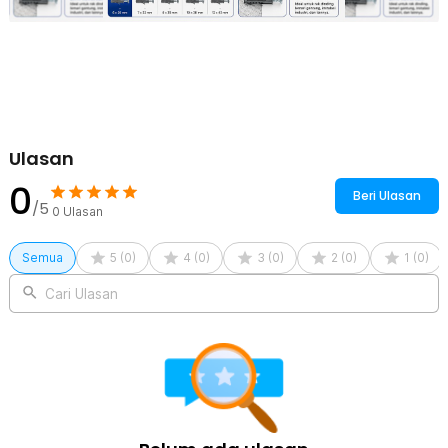
50 x Fisher (Varian M6, M7, M8, M10)
50 x Flat Head Screw (Varian M6, M7, M8, M10)
25 x Fisher (Varian M12)
25 x Flat Head Screw (Varian M12)
Ulasan
0
Beri Ulasan
/5
0
Ulasan
Semua
5
(
0
)
4
(
0
)
3
(
0
)
2
(
0
)
1
(
0
)
Cari Ulasan