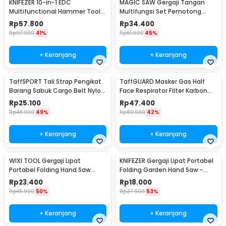
KNIFEZER 10-in-1 EDC
MAGIC SAW Gergaji Tangan
Multifunctional Hammer Tool
Multifungsi Set Pemotong
for Camping Survival - WL-
Kayu Besi
Rp
57.800
Rp
34.400
9003
Rp
97.900
41%
Rp
61.900
45%
+ Keranjang
+ Keranjang
TaffSPORT Tali Strap Pengikat
TaffGUARD Masker Gas Half
Barang Sabuk Cargo Belt Nylon
Face Respirator Filter Karbon
5M - XR2
Aktif KN95 - 6200
Rp
25.100
Rp
47.400
Rp
48.900
49%
Rp
80.900
42%
+ Keranjang
+ Keranjang
WIXI TOOL Gergaji Lipat
KNIFEZER Gergaji Lipat Portabel
Portabel Folding Hand Saw
Folding Garden Hand Saw -
39cm - JSZ-002
LA145
Rp
23.400
Rp
18.000
Rp
45.900
50%
Rp
37.900
53%
+ Keranjang
+ Keranjang