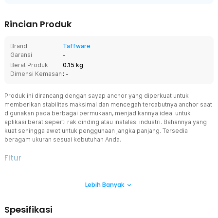
Rincian Produk
Brand
Taffware
Garansi
-
Berat Produk
0.15 kg
Dimensi Kemasan
: -
Produk ini dirancang dengan sayap anchor yang diperkuat untuk
memberikan stabilitas maksimal dan mencegah tercabutnya anchor saat
digunakan pada berbagai permukaan, menjadikannya ideal untuk
aplikasi berat seperti rak dinding atau instalasi industri. Bahannya yang
kuat sehingga awet untuk penggunaan jangka panjang. Tersedia
beragam ukuran sesuai kebutuhan Anda.
Fitur
Sayap Anchor yang Diperkuat
Lebih Banyak
Produk ini dirancang dengan fitur sayap anchor yang diperkuat,
yang berfungsi untuk meningkatkan stabilitas dan kekuatan saat
dipasang pada berbagai jenis permukaan. Terdapat sayap
Spesifikasi
yang membantu menyebarkan beban secara merata dan