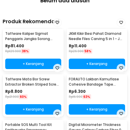
Belum ada ulasan
Produk Rekomendasi
Taffware Kaliper Sigmat
JKMI Kikir Besi Pahat Diamond
Penggaris Jangka Sorong
Needle Files Carving 5 in 1 - JM-
Digital LCD 150mm - SH20
FL1-1
Rp
81.400
Rp
11.400
Rp
129.900
38%
Rp
26.900
58%
+ Keranjang
+ Keranjang
Taffware Mata Bor Screw
FORAUTO Lakban Kamuflase
Extractor Broken Striped Screw
Cohesive Bandage Tape
Remover 4 PCS - S2
Hunting 4.5M 50mm - H10
Rp
8.800
Rp
6.300
Rp
21.900
60%
Rp
16.900
63%
+ Keranjang
+ Keranjang
Portable SOS Multi Tool Kit
Digital Micrometer Thickness
Earthquake Emergency
Gauge Caliper Carbon Fiber 0-