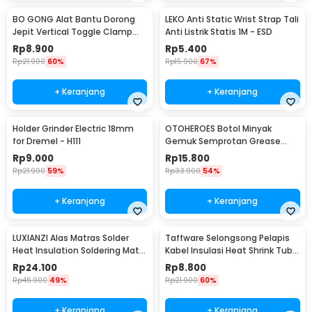
BO GONG Alat Bantu Dorong
LEKO Anti Static Wrist Strap Tali
Jepit Vertical Toggle Clamp
Anti Listrik Statis 1M - ESD
Hold Down Handle - GH-13009
Rp
8.900
Rp
5.400
Rp
21.900
60%
Rp
15.900
67%
+ Keranjang
+ Keranjang
Holder Grinder Electric 18mm
OTOHEROES Botol Minyak
for Dremel - H111
Gemuk Semprotan Grease
Gun 250ml - Q001
Rp
9.000
Rp
15.800
Rp
21.900
59%
Rp
33.900
54%
+ Keranjang
+ Keranjang
LUXIANZI Alas Matras Solder
Taffware Selongsong Pelapis
Heat Insulation Soldering Mat
Kabel Insulasi Heat Shrink Tube
340x230mm - S-120B
127 PCS - RSG-AHZ
Rp
24.100
Rp
8.800
Rp
46.900
49%
Rp
21.900
60%
+ Keranjang
+ Keranjang