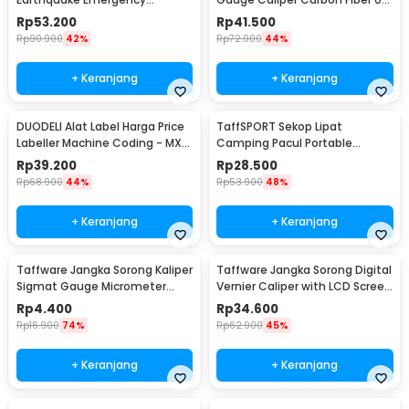
Outdoor Survival - JT21
12.7mm - TDT25
Rp
53.200
Rp
41.500
Rp
90.900
42%
Rp
72.900
44%
+ Keranjang
+ Keranjang
DUODELI Alat Label Harga Price
TaffSPORT Sekop Lipat
Labeller Machine Coding - MX-
Camping Pacul Portable
5500
Tactical Survival 40cm - 101
Rp
39.200
Rp
28.500
Rp
68.900
44%
Rp
53.900
48%
+ Keranjang
+ Keranjang
Taffware Jangka Sorong Kaliper
Taffware Jangka Sorong Digital
Sigmat Gauge Micrometer
Vernier Caliper with LCD Screen
150mm - QST-600
150mm - JIGO-150
Rp
4.400
Rp
34.600
Rp
16.900
74%
Rp
62.900
45%
+ Keranjang
+ Keranjang