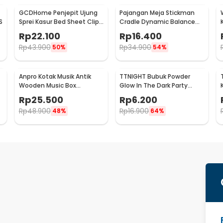
GCDHome Penjepit Ujung
Pajangan Meja Stickman
S
Sprei Kasur Bed Sheet Clip
Cradle Dynamic Balance
Holder 4 PCS - FS-1809
Instrument Ball Pendulum
Rp
22.100
Rp
16.400
Rp
43.900
Rp
34.900
50%
54%
Anpro Kotak Musik Antik
TTNIGHT Bubuk Powder
Wooden Music Box
Glow In The Dark Party
-
Engraving Harry Potter -
Decoration 10g - T01
Rp
25.500
Rp
6.200
ADQ0194
Rp
48.900
Rp
16.900
48%
64%