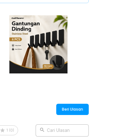
perlu paku atau bor. Aman untuk dinding,
an menunggu kurang lebih 12 jam setelah
al.
tungan kunci, kabel charger, topi,
 berat agar perekat tetap awet dan tidak
:
ainless Steel - ST40
Beri Ulasan
1
(
0
)
Cari Ulasan