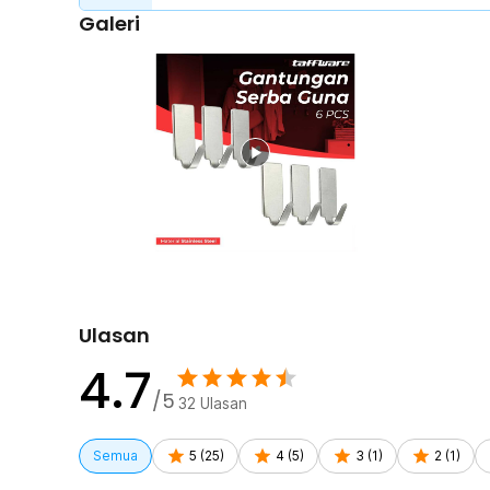
Galeri
Perekat Kuat Tanpa Bor
Dilengkapi adhesive di bagian belakang sehingga tidak 
lemari, kulkas, atau permukaan datar lainnya. Disarank
pemasangan sebelum digunakan agar daya rekat maksim
Cocok untuk Benda Ringan
Dirancang untuk menggantung barang ringan seperti gan
masker, atau alat mandi. Tidak disarankan untuk barang
mudah lepas.
Kelengkapan Produk
Rincian yang Anda dapatkan untuk pembelian produk ini
6 x Taffware Gantungan Dinding Tempel Adhesive St
Ulasan
4.7
/5
32
Ulasan
Semua
5
(
25
)
4
(
5
)
3
(
1
)
2
(
1
)