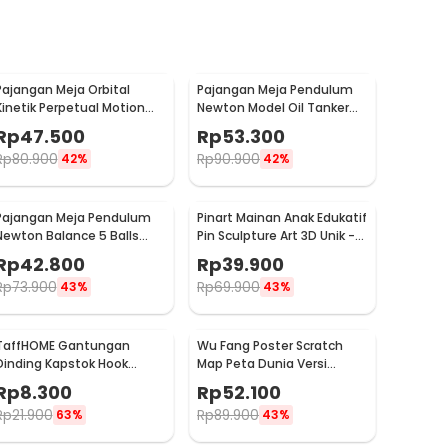
Pajangan Meja Orbital
Pajangan Meja Pendulum
Kinetik Perpetual Motion
Newton Model Oil Tanker
Balance Physics - NR31TX
Perpetual Debate - B101
Rp
47.500
Rp
53.300
Rp
80.900
Rp
90.900
42%
42%
Pajangan Meja Pendulum
Pinart Mainan Anak Edukatif
Newton Balance 5 Balls
Pin Sculpture Art 3D Unik -
Stainless Steel Model T L -
FD-P3
Rp
42.800
Rp
39.900
LX013
Rp
73.900
Rp
69.900
43%
43%
TaffHOME Gantungan
Wu Fang Poster Scratch
Dinding Kapstok Hook
Map Peta Dunia Versi
Hanger Stainless Steel 201
National Flag - ZJP-M018
Rp
8.300
Rp
52.100
- MT11
Rp
21.900
Rp
89.900
63%
43%