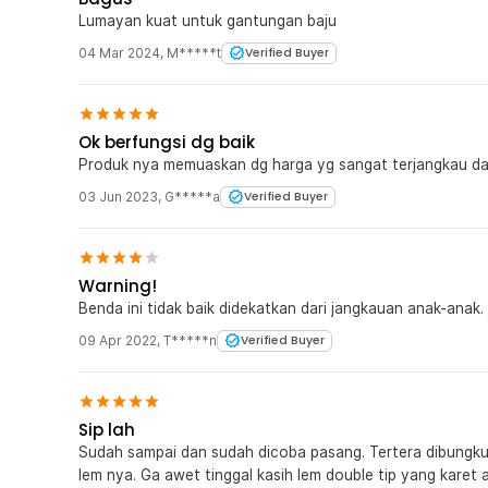
Lumayan kuat untuk gantungan baju
04 Mar 2024
,
M*****t
Verified Buyer
Ok berfungsi dg baik
Produk nya memuaskan dg harga yg sangat terjangkau da
03 Jun 2023
,
G*****a
Verified Buyer
Warning!
Benda ini tidak baik didekatkan dari jangkauan anak-anak. j
09 Apr 2022
,
T*****n
Verified Buyer
Sip lah
Sudah sampai dan sudah dicoba pasang. Tertera dibungk
lem nya. Ga awet tinggal kasih lem double tip yang karet aj