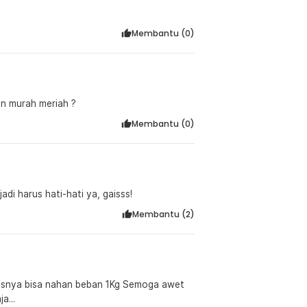
Membantu (
0
)
n murah meriah ?
Membantu (
0
)
adi harus hati-hati ya, gaisss!
Membantu (
2
)
usnya bisa nahan beban 1Kg Semoga awet
a...