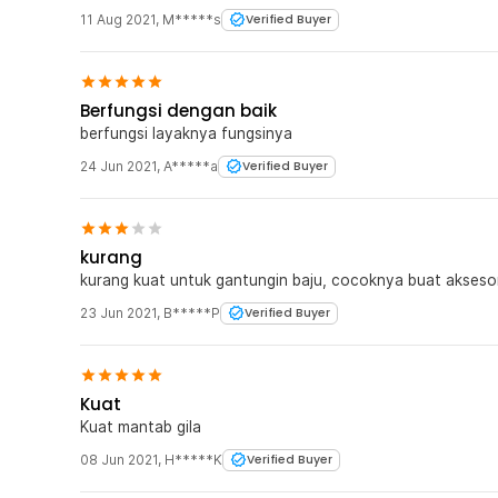
11 Aug 2021
,
M*****s
Verified Buyer
Berfungsi dengan baik
berfungsi layaknya fungsinya
24 Jun 2021
,
A*****a
Verified Buyer
kurang
kurang kuat untuk gantungin baju, cocoknya buat aksesor
23 Jun 2021
,
B*****P
Verified Buyer
Kuat
Kuat mantab gila
08 Jun 2021
,
H*****K
Verified Buyer