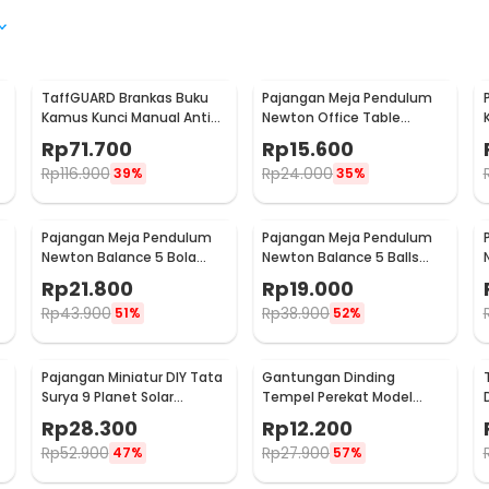
TaffGUARD Brankas Buku
Pajangan Meja Pendulum
Kamus Kunci Manual Anti
Newton Office Table
Maling Hidden Safe Box
Decoration 5 Ball S - H50S
Rp
71.700
Rp
15.600
Besar - KB-10L
Rp
116.900
Rp
24.000
39%
35%
Pajangan Meja Pendulum
Pajangan Meja Pendulum
Newton Balance 5 Bola
Newton Balance 5 Balls
Model Arched S - ZY02
Stainless Steel Model T S -
Rp
21.800
Rp
19.000
LX013
Rp
43.900
Rp
38.900
51%
52%
Pajangan Miniatur DIY Tata
Gantungan Dinding
Surya 9 Planet Solar
Tempel Perekat Model
System Planetary - 2135
Antlers Head - MU03
Rp
28.300
Rp
12.200
Rp
52.900
Rp
27.900
47%
57%