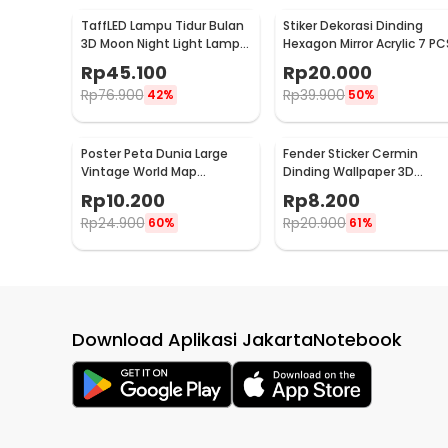
TaffLED Lampu Tidur Bulan
Stiker Dekorasi Dinding
3D Moon Night Light Lamp 3
Hexagon Mirror Acrylic 7 PC
Color 8cm 1W 5V -
Rp
45.100
Rp
20.000
LD002701
Rp
76.900
Rp
39.900
42%
50%
Poster Peta Dunia Large
Fender Sticker Cermin
Vintage World Map
Dinding Wallpaper 3D
103x69cm - N401
Model Square Mirror 9 PCS 
Rp
10.200
Rp
8.200
Q353
Rp
24.900
Rp
20.900
60%
61%
Download Aplikasi JakartaNotebook