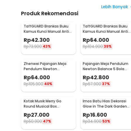
Lebih Banyak
Produk Rekomendasi
TaffGUARD Brankas Buku
TaffGUARD Brankas Buku
Kamus Kunci Manual Anti
Kamus Kunci Manual Anti
Maling Hidden Safe Box
Maling Hidden Safe Box
Rp
42.300
Rp
64.000
Kecil - KB-10L
Sedang - KB-10L
Rp
73.900
Rp
104.900
43%
39%
Zhenwei Pajangan Meja
Pajangan Meja Pendulum
Pendulum Newton
Newton Balance 5 Bola
Perpetual Model Ferris
Model Arched M - ZY02
Rp
64.000
Rp
42.800
Wheel - ZPW
Rp
105.900
Rp
67.900
40%
37%
Kotak Musik Merry Go
Imos Batu Hias Dekorasi
Round Musical Box
Glow in The Dark Garden
Carousel Mekanikal - HD-
Stone 100 PCS - HC0043
Rp
27.000
Rp
16.600
Y02
Rp
50.900
Rp
34.900
47%
53%