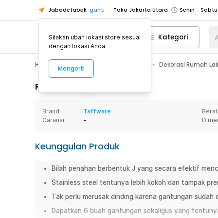
Jabodetabek
ganti
Toko Jakarta Utara
Toko Tangerang
Kategori
A
Silakan ubah lokasi store sesuai
Toko Cikupa
dengan lokasi Anda.
Pick n Go Jakarta Barat
Senin - J
Home Appliance
Dekorasi Rumah
Dekorasi Rumah La
Mengerti
Pick n Go Bekasi
Senin - Jumat (08
Pick n Go Depok
Senin - Jumat (08
Rincian Produk
Toko Jakarta Pusat
Senin - Sabtu
Brand
Taffware
Berat
Toko Jakarta Barat
Senin - Sabtu
Garansi
-
Dime
Toko Jakarta Utara
Toko Tangerang
Keunggulan Produk
Toko Cikupa
Bilah penahan berbentuk J yang secara efektif mence
Pick n Go Jakarta Barat
Senin - J
Stainless steel tentunya lebih kokoh dan tampak prem
Pick n Go Bekasi
Senin - Jumat (08
Tak perlu merusak dinding karena gantungan sudah d
Pick n Go Depok
Senin - Jumat (08
Dapatkan 6 buah gantungan sekaligus yang tentunya