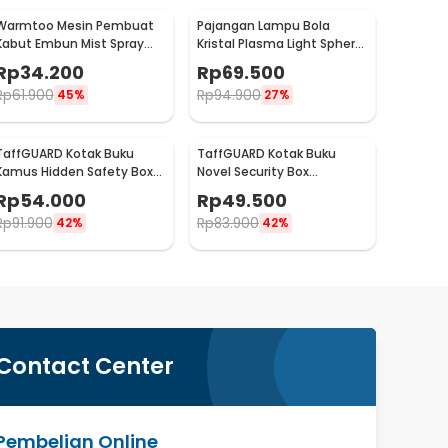
Warmtoo Mesin Pembuat
Pajangan Lampu Bola
Kabut Embun Mist Spray
Kristal Plasma Light Sphere
Fog Maker 12 LED 24V - WT01
- ZC211700
Rp
34.200
Rp
69.500
Rp
61.900
Rp
94.900
45%
27%
TaffGUARD Kotak Buku
TaffGUARD Kotak Buku
Kamus Hidden Safety Box
Novel Security Box
Book Password Lock Size S -
Password Lock Size S - KB-
Rp
54.000
Rp
49.500
KB-10P
20P
Rp
91.900
Rp
83.900
42%
42%
Contact Center
Pembelian Online