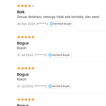
Baik
Sesuai deskripsi, semoga tidak ada kendala, dan awet
30 Dec 2024
,
A*****s
Verified Buyer
Bagus
Kokoh
31 Jul 2024
,
T*****O
Verified Buyer
Bagus
Kokoh
31 Jul 2024
,
T*****O
Verified Buyer
Bagus