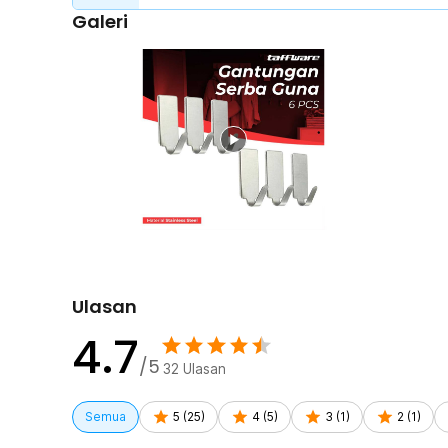
Galeri
Perekat Kuat Tanpa Bor
Dilengkapi adhesive di bagian belakang sehingga tidak 
lemari, kulkas, atau permukaan datar lainnya. Disarank
pemasangan sebelum digunakan agar daya rekat maksim
Cocok untuk Benda Ringan
Dirancang untuk menggantung barang ringan seperti gan
masker, atau alat mandi. Tidak disarankan untuk barang
mudah lepas.
Kelengkapan Produk
Rincian yang Anda dapatkan untuk pembelian produk ini
6 x Taffware Gantungan Dinding Tempel Adhesive St
Ulasan
4.7
/5
32
Ulasan
Semua
5
(
25
)
4
(
5
)
3
(
1
)
2
(
1
)