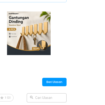
perlu paku atau bor. Aman untuk dinding,
an menunggu kurang lebih 12 jam setelah
al.
tungan kunci, kabel charger, topi,
 berat agar perekat tetap awet dan tidak
:
ainless Steel - ST40
Beri Ulasan
1
(
0
)
Cari Ulasan