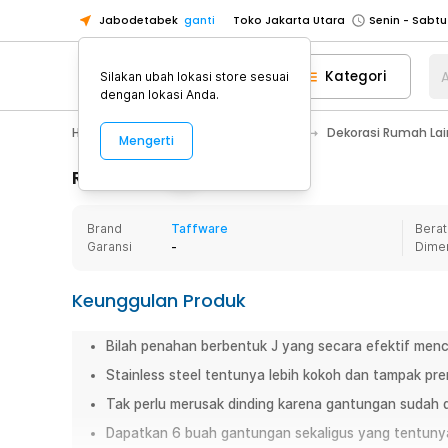
Jabodetabek
ganti
Toko Jakarta Utara
Toko Tangerang
Kategori
A
Silakan ubah lokasi store sesuai
Toko Cikupa
dengan lokasi Anda.
Pick n Go Jakarta Barat
Senin - J
Home Appliance
Dekorasi Rumah
Dekorasi Rumah La
Mengerti
Pick n Go Bekasi
Senin - Jumat (08
Pick n Go Depok
Senin - Jumat (08
Rincian Produk
Toko Jakarta Pusat
Senin - Sabtu
Brand
Taffware
Berat
Toko Jakarta Barat
Senin - Sabtu
Garansi
-
Dime
Toko Jakarta Utara
Toko Tangerang
Keunggulan Produk
Toko Cikupa
Bilah penahan berbentuk J yang secara efektif mence
Pick n Go Jakarta Barat
Senin - J
Stainless steel tentunya lebih kokoh dan tampak prem
Pick n Go Bekasi
Senin - Jumat (08
Tak perlu merusak dinding karena gantungan sudah d
Pick n Go Depok
Senin - Jumat (08
Dapatkan 6 buah gantungan sekaligus yang tentunya