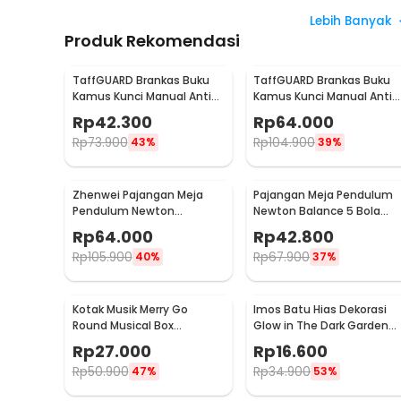
Lebih Banyak
Produk Rekomendasi
TaffGUARD Brankas Buku
TaffGUARD Brankas Buku
Kamus Kunci Manual Anti
Kamus Kunci Manual Anti
Maling Hidden Safe Box
Maling Hidden Safe Box
Rp
42.300
Rp
64.000
Kecil - KB-10L
Sedang - KB-10L
Rp
73.900
Rp
104.900
43%
39%
Zhenwei Pajangan Meja
Pajangan Meja Pendulum
Pendulum Newton
Newton Balance 5 Bola
Perpetual Model Ferris
Model Arched M - ZY02
Rp
64.000
Rp
42.800
Wheel - ZPW
Rp
105.900
Rp
67.900
40%
37%
Kotak Musik Merry Go
Imos Batu Hias Dekorasi
Round Musical Box
Glow in The Dark Garden
Carousel Mekanikal - HD-
Stone 100 PCS - HC0043
Rp
27.000
Rp
16.600
Y02
Rp
50.900
Rp
34.900
47%
53%