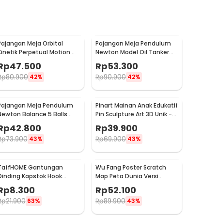
Pajangan Meja Orbital
Pajangan Meja Pendulum
Kinetik Perpetual Motion
Newton Model Oil Tanker
Balance Physics - NR31TX
Perpetual Debate - B101
Rp
47.500
Rp
53.300
Rp
80.900
Rp
90.900
42%
42%
Pajangan Meja Pendulum
Pinart Mainan Anak Edukatif
Newton Balance 5 Balls
Pin Sculpture Art 3D Unik -
Stainless Steel Model T L -
FD-P3
Rp
42.800
Rp
39.900
LX013
Rp
73.900
Rp
69.900
43%
43%
TaffHOME Gantungan
Wu Fang Poster Scratch
Dinding Kapstok Hook
Map Peta Dunia Versi
Hanger Stainless Steel 201
National Flag - ZJP-M018
Rp
8.300
Rp
52.100
- MT11
Rp
21.900
Rp
89.900
63%
43%