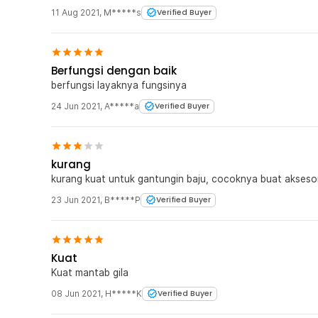
11 Aug 2021
,
M*****s
Verified Buyer
Berfungsi dengan baik
berfungsi layaknya fungsinya
24 Jun 2021
,
A*****a
Verified Buyer
kurang
kurang kuat untuk gantungin baju, cocoknya buat aksesor
23 Jun 2021
,
B*****P
Verified Buyer
Kuat
Kuat mantab gila
08 Jun 2021
,
H*****K
Verified Buyer