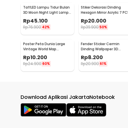
TaffLED Lampu Tidur Bulan
Stiker Dekorasi Dinding
3D Moon Night Light Lamp 3
Hexagon Mirror Acrylic 7 PC
Color 8cm 1W 5V -
Rp
45.100
Rp
20.000
LD002701
Rp
76.900
Rp
39.900
42%
50%
Poster Peta Dunia Large
Fender Sticker Cermin
Vintage World Map
Dinding Wallpaper 3D
103x69cm - N401
Model Square Mirror 9 PCS 
Rp
10.200
Rp
8.200
Q353
Rp
24.900
Rp
20.900
60%
61%
Download Aplikasi JakartaNotebook