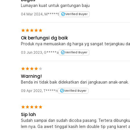
Lumayan kuat untuk gantungan baju
04 Mar 2024
,
M*****t
Verified Buyer
Ok berfungsi dg baik
Produk nya memuaskan dg harga yg sangat terjangkau da
03 Jun 2023
,
G*****a
Verified Buyer
Warning!
Benda ini tidak baik didekatkan dari jangkauan anak-anak. j
09 Apr 2022
,
T*****n
Verified Buyer
Sip lah
Sudah sampai dan sudah dicoba pasang. Tertera dibungk
lem nya. Ga awet tinggal kasih lem double tip yang karet aj