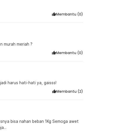
Membantu (
0
)
n murah meriah ?
Membantu (
0
)
adi harus hati-hati ya, gaisss!
Membantu (
2
)
usnya bisa nahan beban 1Kg Semoga awet
a...