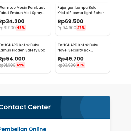
Warmtoo Mesin Pembuat
Pajangan Lampu Bola
Kabut Embun Mist Spray
Kristal Plasma Light Sphere
Fog Maker 12 LED 24V - WT01
- ZC211700
Rp
34.200
Rp
69.500
Rp
61.900
Rp
94.900
45%
27%
TaffGUARD Kotak Buku
TaffGUARD Kotak Buku
Kamus Hidden Safety Box
Novel Security Box
Book Password Lock Size S -
Password Lock Size S - KB-
Rp
54.000
Rp
49.700
KB-10P
20P
Rp
91.900
Rp
83.900
42%
41%
Contact Center
Pembelian Online