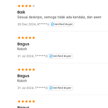
Baik
Sesuai deskripsi, semoga tidak ada kendala, dan awet
30 Dec 2024
,
A*****s
Verified Buyer
Bagus
Kokoh
31 Jul 2024
,
T*****O
Verified Buyer
Bagus
Kokoh
31 Jul 2024
,
T*****O
Verified Buyer
Bagus