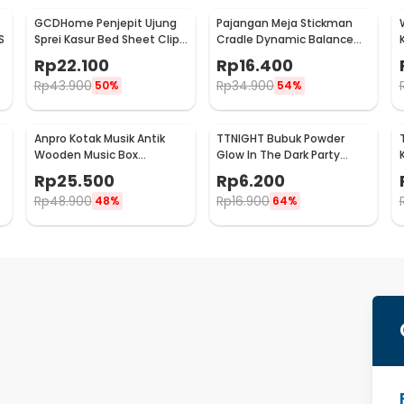
GCDHome Penjepit Ujung
Pajangan Meja Stickman
S
Sprei Kasur Bed Sheet Clip
Cradle Dynamic Balance
Holder 4 PCS - FS-1809
Instrument Ball Pendulum
Rp
22.100
Rp
16.400
Rp
43.900
Rp
34.900
50%
54%
Anpro Kotak Musik Antik
TTNIGHT Bubuk Powder
Wooden Music Box
Glow In The Dark Party
-
Engraving Harry Potter -
Decoration 10g - T01
Rp
25.500
Rp
6.200
ADQ0194
Rp
48.900
Rp
16.900
48%
64%