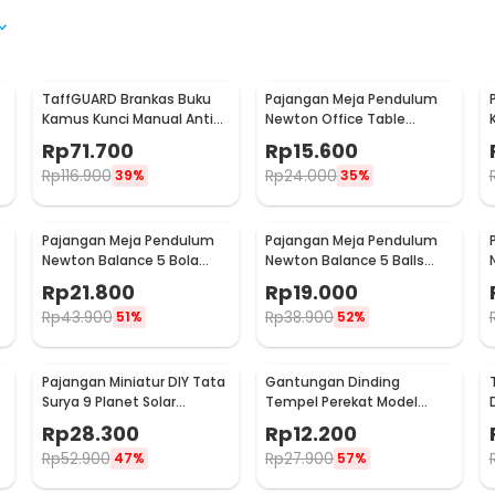
TaffGUARD Brankas Buku
Pajangan Meja Pendulum
Kamus Kunci Manual Anti
Newton Office Table
Maling Hidden Safe Box
Decoration 5 Ball S - H50S
Rp
71.700
Rp
15.600
Besar - KB-10L
Rp
116.900
Rp
24.000
39%
35%
Pajangan Meja Pendulum
Pajangan Meja Pendulum
Newton Balance 5 Bola
Newton Balance 5 Balls
Model Arched S - ZY02
Stainless Steel Model T S -
Rp
21.800
Rp
19.000
LX013
Rp
43.900
Rp
38.900
51%
52%
Pajangan Miniatur DIY Tata
Gantungan Dinding
Surya 9 Planet Solar
Tempel Perekat Model
System Planetary - 2135
Antlers Head - MU03
Rp
28.300
Rp
12.200
Rp
52.900
Rp
27.900
47%
57%