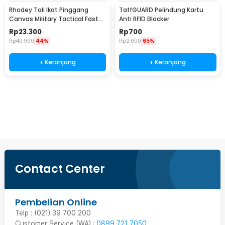
Rhodey Tali Ikat Pinggang
TaffGUARD Pelindung Kartu
Canvas Military Tactical Fast
Anti RFID Blocker
Unlock 120cm - MU055
Rp
23.300
Rp
700
Rp
40.900
44%
Rp
2.000
65%
+ Keranjang
+ Keranjang
Beli Sekarang
Contact Center
Pembelian Online
Telp : (021) 39 700 200
Customer Service (WA) :
0899 721 7050