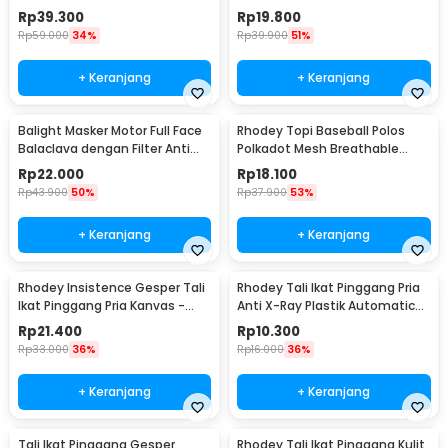
Gesper Metal Model 2 -
Touchscreen Kulit Sintetis Pria
Rp
39.300
Rp
19.800
AA7900
- 9070
Rp
59.000
34%
Rp
39.900
51%
+ Keranjang
+ Keranjang
Balight Masker Motor Full Face
Rhodey Topi Baseball Polos
Balaclava dengan Filter Anti
Polkadot Mesh Breathable
Debu - CISE
Katun Poliester - MZ237
Rp
22.000
Rp
18.100
Rp
43.900
50%
Rp
37.900
53%
+ Keranjang
+ Keranjang
Rhodey Insistence Gesper Tali
Rhodey Tali Ikat Pinggang Pria
Ikat Pinggang Pria Kanvas -
Anti X-Ray Plastik Automatic
2008
Buckle - 899
Rp
21.400
Rp
10.300
Rp
33.000
36%
Rp
16.000
36%
+ Keranjang
+ Keranjang
Tali Ikat Pinggang Gesper
Rhodey Tali Ikat Pinggang Kulit