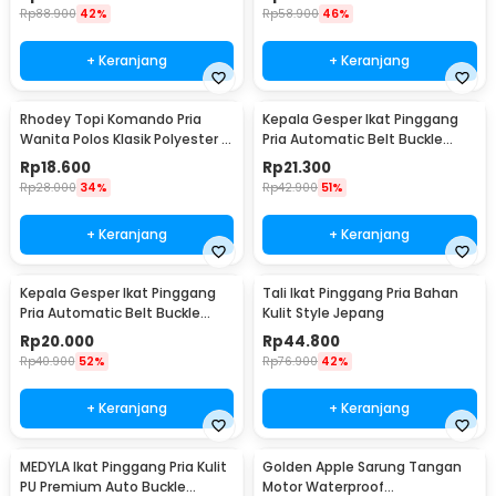
HB001
Rp
88.900
42%
Rp
58.900
46%
+ Keranjang
+ Keranjang
Rhodey Topi Komando Pria
Kepala Gesper Ikat Pinggang
Wanita Polos Klasik Polyester -
Pria Automatic Belt Buckle
F314
Metal Model 2 - 620
Rp
18.600
Rp
21.300
Rp
28.000
34%
Rp
42.900
51%
+ Keranjang
+ Keranjang
Kepala Gesper Ikat Pinggang
Tali Ikat Pinggang Pria Bahan
Pria Automatic Belt Buckle
Kulit Style Jepang
Metal Model 4 - 620
Rp
20.000
Rp
44.800
Rp
40.900
52%
Rp
76.900
42%
+ Keranjang
+ Keranjang
MEDYLA Ikat Pinggang Pria Kulit
Golden Apple Sarung Tangan
PU Premium Auto Buckle
Motor Waterproof