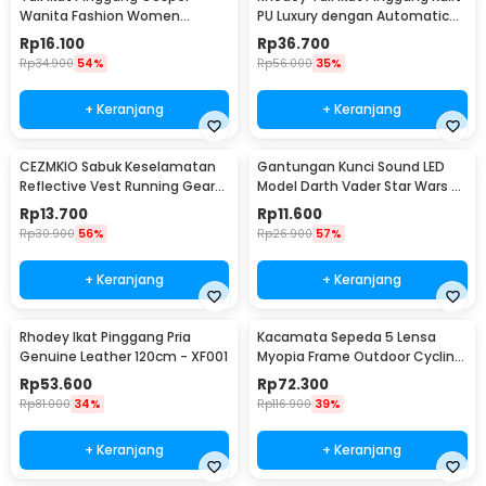
Wanita Fashion Women
PU Luxury dengan Automatic
Leather Belt 110cm - LCL-HF38
Buckle - GSPR
Rp
16.100
Rp
36.700
Rp
34.900
54%
Rp
56.000
35%
+ Keranjang
+ Keranjang
CEZMKIO Sabuk Keselamatan
Gantungan Kunci Sound LED
Reflective Vest Running Gear
Model Darth Vader Star Wars -
High Visibility - B08
BS-050
Rp
13.700
Rp
11.600
Rp
30.900
56%
Rp
26.900
57%
+ Keranjang
+ Keranjang
Rhodey Ikat Pinggang Pria
Kacamata Sepeda 5 Lensa
Genuine Leather 120cm - XF001
Myopia Frame Outdoor Cycling
Sunglasses - 0089
Rp
53.600
Rp
72.300
Rp
81.000
34%
Rp
116.900
39%
+ Keranjang
+ Keranjang