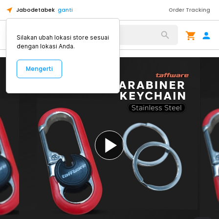
Jabodetabek
ganti
Order Tracking
Alat Kopi
Silakan ubah lokasi store sesuai
dengan lokasi Anda.
Mengerti