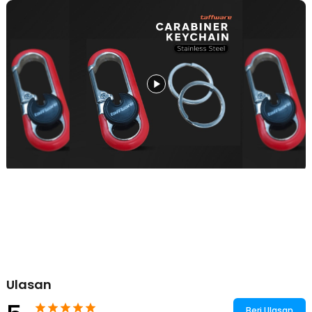
Satu Produk untuk Aneka Kunci
Simpan aneka jenis dan ukuran kunci tanpa harus membawa tas
tambahan. Cocok untuk Anda yang membawa banyak kunci setiap
hari.
Double Ring Design
Tak ada kunci jatuh atau hilang saat dibawa beraktivitas berkat
desain double ring yang aman. Desain ini memastikan kunci tetap
terkunci rapat, bahkan saat diguncang atau tergesek benda lain.
Ketahanan Tinggi untuk Berbagai Kebutuhan
Terbuat dari material berkualitas, gunakan carabiner untuk
membawa kunci tanpa khawatir pecah atau rusak. Dirancang untuk
bertahan di segala kondisi, dari perjalanan harian hingga
petualangan ekstrem.
Cetak Logo Custom
Buka peluang usaha dengan menjual produk berlogo sendiri! Kami
menyediakan layanan cetak logo custom untuk produk gantungan kunci
ini. Hubungi sales kami sekarang untuk konsultasi dan penawaran harga
terbaik.
Ulasan
Ketentuan Layanan
MOQ (Minimal Order Quantity) – 10000 PCS.
Beri Ulasan