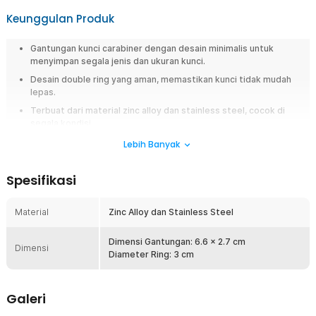
Keunggulan Produk
Gantungan kunci carabiner dengan desain minimalis untuk
menyimpan segala jenis dan ukuran kunci.
Desain double ring yang aman, memastikan kunci tidak mudah
lepas.
Terbuat dari material zinc alloy dan stainless steel, cocok di
segala kondisi.
Lebih Banyak
Overview
Bawa dan jaga kunci agar tidak mudah hilang menggunakan gantungan
Spesifikasi
kunci carabiner dari Taffware. Kombinasi desain keren dan ergonomis
membuat Anda bisa menggantung aneka kunci hingga barang kecil
lainnya. Material zinc alloy dan stainless steel kokoh cocok untuk
Material
Zinc Alloy dan Stainless Steel
penggunaan jangka panjang.
Dimensi Gantungan: 6.6 x 2.7 cm
Fitur
Dimensi
Diameter Ring: 3 cm
Desain Minimalis Keren
Padukan carabiner dengan aneka style baju dan aksesoris tanpa
Galeri
masalah. Kini Anda bisa membawa kunci tanpa mengganggu
penampilan.