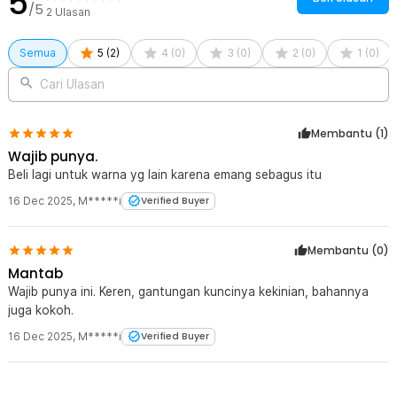
5
/5
2
Ulasan
File logo harus dikirim dalam format PDF, Vector, PNG atau JPEG
resolusi tinggi.
Revisi desain hanya berlaku sebelum proses produksi dimulai.
Semua
5
(
2
)
4
(
0
)
3
(
0
)
2
(
0
)
1
(
0
)
Cari Ulasan
Membantu (
1
)
Wajib punya.
Beli lagi untuk warna yg lain karena emang sebagus itu
16 Dec 2025
,
M*****i
Verified Buyer
Membantu (
0
)
Mantab
Wajib punya ini. Keren, gantungan kuncinya kekinian, bahannya
juga kokoh.
16 Dec 2025
,
M*****i
Verified Buyer