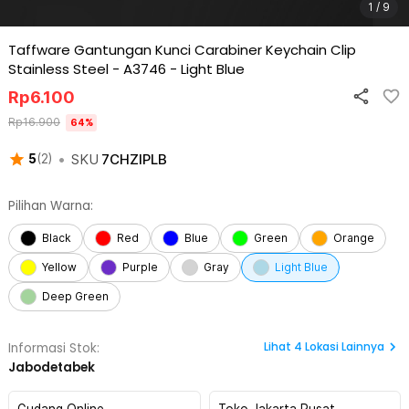
1 / 9
Taffware Gantungan Kunci Carabiner Keychain Clip
Stainless Steel - A3746
-
Light Blue
Rp
6.100
Rp
16.900
64
%
•
SKU
7CHZIPLB
5
(
2
)
Pilihan Warna:
Black
Red
Blue
Green
Orange
Yellow
Purple
Gray
Light Blue
Deep Green
Lihat
4
Lokasi Lainnya
Informasi Stok:
Jabodetabek