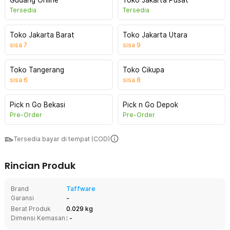
Gudang Online
Toko Jakarta Pusat
Tersedia
Tersedia
Toko Jakarta Barat
Toko Jakarta Utara
sisa
7
sisa
9
Toko Tangerang
Toko Cikupa
sisa
6
sisa
8
Pick n Go Bekasi
Pick n Go Depok
Pre-Order
Pre-Order
Tersedia bayar di tempat (COD)
Rincian Produk
Brand
Taffware
Garansi
-
Berat Produk
0.029 kg
Dimensi Kemasan
: -