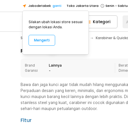
Jabodetabek
ganti
Toko Jakarta Utara
Toko Tangerang
Kategori
A
Silakan ubah lokasi store sesuai
Toko Cikupa
dengan lokasi Anda.
Pick n Go Jakarta Barat
Senin - J
Sport & Outdoor
Camping & Hiking
Karabiner & Quick
Mengerti
Pick n Go Bekasi
Senin - Jumat (08
Pick n Go Depok
Senin - Jumat (08
Rincian Produk
Toko Jakarta Pusat
Senin - Sabtu
Brand
Lainnya
Berat
Toko Jakarta Barat
Senin - Sabtu
Garansi
-
Dime
Toko Jakarta Utara
Toko Tangerang
Bawa dan jaga kunci agar tidak mudah hilang menggunaka
Perpaduan desain yang keren, minimalis, dan ergonomis
Toko Cikupa
kunci maupun barang kecil lainnya dengan lebih praktis. Dib
Pick n Go Jakarta Barat
Senin - J
stainless steel yang kuat, carabiner ini cocok digunakan 
sehari-hari maupun petualangan outdoor.
Pick n Go Bekasi
Senin - Jumat (08
Pick n Go Depok
Senin - Jumat (08
Fitur