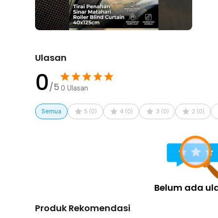
1 x Taffware Gantungan Kunci Carabiner Keychain Do
Ulasan
0
/5
0
Ulasan
Semua
5
(
0
)
4
(
0
)
3
(
0
)
2
(
0
)
Belum ada ul
Produk Rekomendasi