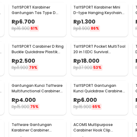
TaffSPORT Karabiner
TaffSPORT Karabiner Mini
Gantungan Tas Type D
D-type Hanging Keychain
Quickdraw Outdoor
EDC Outdoor Metal - AT36
Rp
6.700
Rp
1.300
Aluminium - AT12
Rp
16.900
Rp
8.900
61%
86%
TaffSPORT Carabiner D Ring
TaffSPORT Pocket MultiTool
Buckle Quickdraw Plastik
20 in 1 EDC Survival
Tactical Outdoor - AT35
Keychain Tool - ED26
Rp
2.500
Rp
18.000
Rp
11.900
Rp
37.900
79%
53%
Gantungan Kunci Taffware
TaffSPORT Gantungan
n
Multifunctional Carabiner
Kunci Quickdraw Carabiner
with Key Chain - SN31
Tactical Nylon Belt - SN74
Rp
4.000
Rp
6.000
Rp
15.900
Rp
16.900
75%
65%
Taffware Gantungan
ACOMS Multipurpose
Karabiner Carabiner
Carabiner Hook Clip
Aluminium Snap Clip Lock 6
Tactical Nylon 1 PCS - HW75