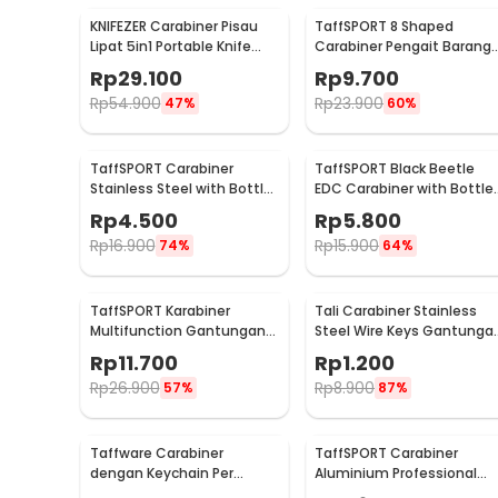
KNIFEZER Carabiner Pisau
TaffSPORT 8 Shaped
Lipat 5in1 Portable Knife
Carabiner Pengait Barang
Survival Tool EDC - ED30
Multifungsi 1 PCS - AT30
Rp
29.100
Rp
9.700
Rp
54.900
Rp
23.900
47%
60%
TaffSPORT Carabiner
TaffSPORT Black Beetle
Stainless Steel with Bottle
EDC Carabiner with Bottle
Opener - ED25
Opener - ED11
Rp
4.500
Rp
5.800
Rp
16.900
Rp
15.900
74%
64%
TaffSPORT Karabiner
Tali Carabiner Stainless
Multifunction Gantungan
Steel Wire Keys Gantunga
Kunci Stainless Steel -
Kunci Koper 1 PCS - 201380
Rp
11.700
Rp
1.200
ED77
Rp
26.900
Rp
8.900
57%
87%
Taffware Carabiner
TaffSPORT Carabiner
dengan Keychain Per
Aluminium Professional
Panjang - SN32
Heavy-Duty Locking 25kN -