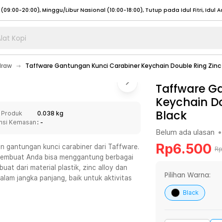
lat Kopi
umat (07:00 - 20:00), Sabtu - Minggu (08:00 - 20:00), Tutup pada Idul Fitri
Sele
draw
Taffware Gantungan Kunci Carabiner Keychain Double Ring Zinc 
:00 - 20:00), Sabtu - Minggu/ Libur Nasional (08:00 - 17:00)
Selengkapnya
:00 - 20:00), Sabtu - Minggu/ Libur Nasional (08:00 - 17:00)
Taffware G
Selengkapnya
Keychain Do
 (09:00-20:00), Minggu/Libur Nasional (12:00-20:00), Tutup pada Idul Fitri
Sele
Black
 Produk
0.038 kg
 (09:00-20:00), Minggu/Libur Nasional (12:00-20:00), Tutup pada Idul Fitri
Sele
nsi Kemasan
: -
Belum ada ulasan
•
Rp
6.500
n gantungan kunci carabiner dari Taffware.
R
 membuat Anda bisa menggantung berbagai
uat dari material plastik, zinc alloy dan
umat (07:00 - 20:00), Sabtu - Minggu (08:00 - 20:00), Tutup pada Idul Fitri
Sele
Pilihan Warna:
dalam jangka panjang, baik untuk aktivitas
:00 - 20:00), Sabtu - Minggu/ Libur Nasional (08:00 - 17:00)
Selengkapnya
Black
:00 - 20:00), Sabtu - Minggu/ Libur Nasional (08:00 - 17:00)
Selengkapnya