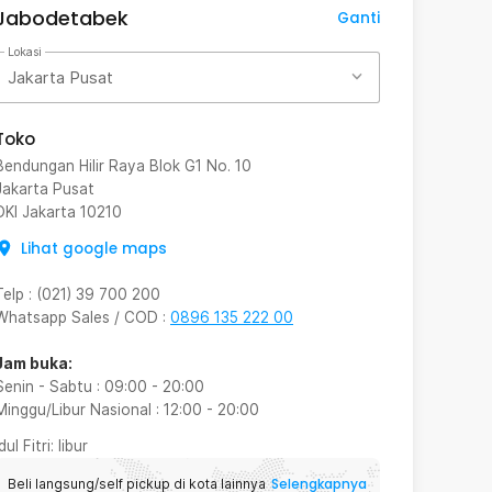
Jabodetabek
Ganti
Lokasi
Jakarta Pusat
Toko
Bendungan Hilir Raya Blok G1 No. 10
Jakarta Pusat
DKI Jakarta
10210
Lihat google maps
Telp
:
(021) 39 700 200
Whatsapp Sales / COD
:
0896 135 222 00
Jam buka:
Senin - Sabtu
:
09:00
-
20:00
Minggu/Libur Nasional
:
12:00
-
20:00
Idul Fitri
: libur
Selengkapnya
Beli langsung/self pickup di kota lainnya