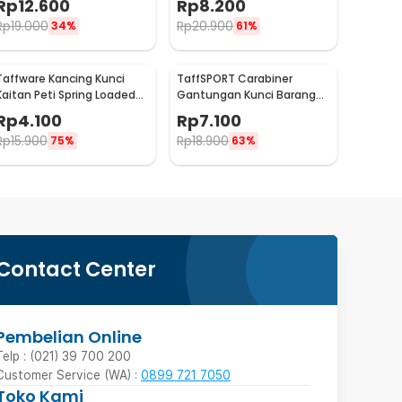
Rp
12.600
Rp
8.200
Rp
19.000
Rp
20.900
34%
61%
Taffware Kancing Kunci
TaffSPORT Carabiner
Kaitan Peti Spring Loaded
Gantungan Kunci Barang
Lock Stainless Steel M -
Stainless Steel Snap Hook -
Rp
4.100
Rp
7.100
J108
AT32
Rp
15.900
Rp
18.900
75%
63%
Contact Center
Pembelian Online
Telp : (021) 39 700 200
Customer Service (WA) :
0899 721 7050
Toko Kami