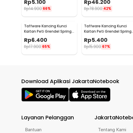
Rp
5.100
Rp
46.200
CE21
Rp
14.900
Rp
78.900
66%
42%
Taffware Kancing Kunci
Taffware Kancing Kunci
Kaitan Peti Grendel Spring
Kaitan Peti Grendel Spring
Lock Stainless Steel XL -
Lock Stainless Steel L - J10
Rp
6.400
Rp
5.400
J107
Rp
17.900
Rp
15.900
65%
67%
Download Aplikasi JakartaNotebook
Layanan Pelanggan
JakartaNoteb
Bantuan
Tentang Kami