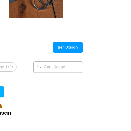
uble Ring Zinc Alloy - SN09
Beri Ulasan
1
(
0
)
Cari Ulasan
asan