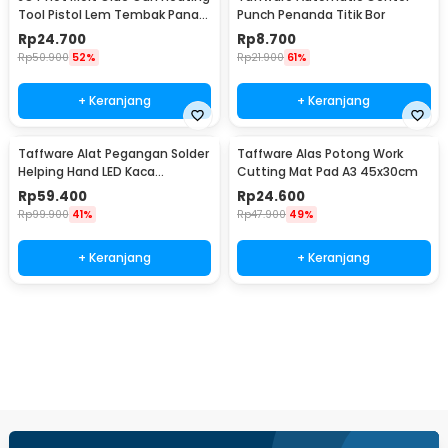
Tool Pistol Lem Tembak Panas
Punch Penanda Titik Bor
20W - QT-302
Rp
24.700
Rp
8.700
Rp
50.900
52%
Rp
21.900
61%
+ Keranjang
+ Keranjang
Taffware Alat Pegangan Solder
Taffware Alas Potong Work
Helping Hand LED Kaca
Cutting Mat Pad A3 45x30cm
Pembesar 3.5X - TE-801
Rp
59.400
Rp
24.600
Rp
99.900
41%
Rp
47.900
49%
+ Keranjang
+ Keranjang
Beli Sekarang