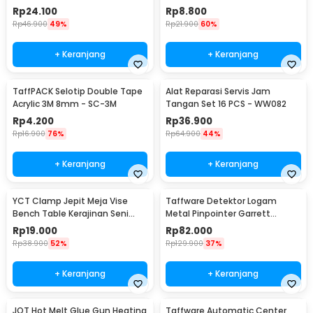
340x230mm - S-120B
127 PCS - RSG-AHZ
Rp
24.100
Rp
8.800
Rp
46.900
49%
Rp
21.900
60%
+ Keranjang
+ Keranjang
TaffPACK Selotip Double Tape
Alat Reparasi Servis Jam
Acrylic 3M 8mm - SC-3M
Tangan Set 16 PCS - WW082
Rp
4.200
Rp
36.900
Rp
16.900
76%
Rp
64.900
44%
+ Keranjang
+ Keranjang
YCT Clamp Jepit Meja Vise
Taffware Detektor Logam
Bench Table Kerajinan Seni
Metal Pinpointer Garrett
Perhiasan 25mm - QST
Waterproof - 1166000
Rp
19.000
Rp
82.000
Rp
38.900
52%
Rp
129.900
37%
+ Keranjang
+ Keranjang
JOT Hot Melt Glue Gun Heating
Taffware Automatic Center