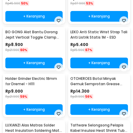
Rp
45.900
50%
Rp
37.900
53%
+ Keranjang
+ Keranjang
BO GONG Alat Bantu Dorong
LEKO Anti Static Wrist Strap Tali
Jepit Vertical Toggle Clamp
Anti Listrik Statis 1M - ESD
Hold Down Handle - GH-13009
Rp
8.900
Rp
5.400
Rp
21.900
60%
Rp
15.900
67%
+ Keranjang
+ Keranjang
Holder Grinder Electric 18mm
OTOHEROES Botol Minyak
for Dremel - H111
Gemuk Semprotan Grease
Gun 250ml - Q001
Rp
9.000
Rp
14.300
Rp
21.900
59%
Rp
31.900
56%
+ Keranjang
+ Keranjang
LUXIANZI Alas Matras Solder
Taffware Selongsong Pelapis
Heat Insulation Soldering Mat
Kabel Insulasi Heat Shrink Tube