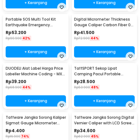
+ Keranjang
+ Keranjang
Portable SOS Multi Tool Kit
Digital Micrometer Thickness
Earthquake Emergency
Gauge Caliper Carbon Fiber 0-
Outdoor Survival - JT21
12.7mm - TDT25
Rp
53.200
Rp
41.500
Rp
90.900
42%
Rp
72.900
44%
+ Keranjang
+ Keranjang
DUODELI Alat Label Harga Price
TaffSPORT Sekop Lipat
Labeller Machine Coding - MX-
Camping Pacul Portable
5500
Tactical Survival 40cm - 101
Rp
39.200
Rp
28.500
Rp
68.900
44%
Rp
53.900
48%
+ Keranjang
+ Keranjang
Taffware Jangka Sorong Kaliper
Taffware Jangka Sorong Digital
Sigmat Gauge Micrometer
Vernier Caliper with LCD Screen
150mm - QST-600
150mm - JIGO-150
Rp
4.400
Rp
34.600
Rp
16.900
74%
Rp
62.900
45%