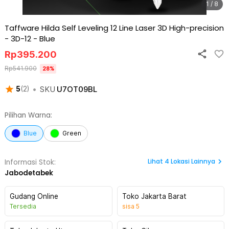
1 / 8
Taffware Hilda Self Leveling 12 Line Laser 3D High-precision
- 3D-12
-
Blue
Rp
395.200
Rp
541.900
28
%
•
SKU
U7OT09BL
5
(
2
)
Pilihan Warna:
Blue
Green
Lihat
4
Lokasi Lainnya
Informasi Stok:
Jabodetabek
Gudang Online
Toko Jakarta Barat
Tersedia
sisa
5