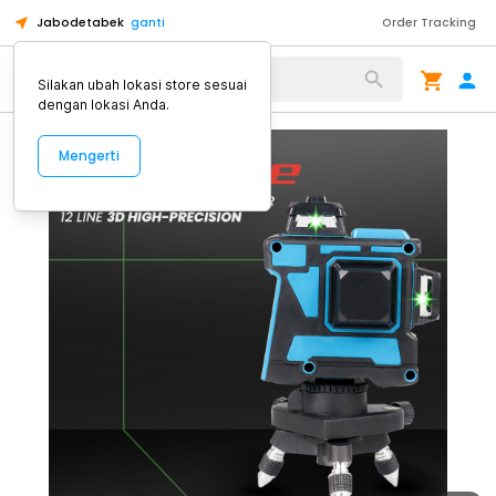
Jabodetabek
ganti
Order Tracking
Alat Kopi
Silakan ubah lokasi store sesuai
dengan lokasi Anda.
Mengerti