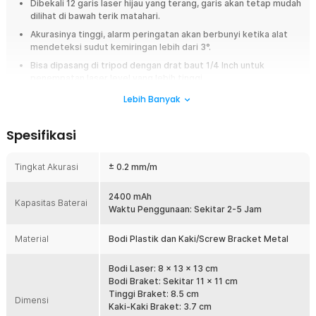
Dibekali 12 garis laser hijau yang terang, garis akan tetap mudah
dilihat di bawah terik matahari.
Akurasinya tinggi, alarm peringatan akan berbunyi ketika alat
mendeteksi sudut kemiringan lebih dari 3°.
Bisa dipasang di tripod dengan drat baut 1/4 Inch untuk
penempatan laser level yang lebih tinggi.
Dibekali baterai berkapasitas 2400 mAh yang mampu bertahan
Lebih Banyak
2-5 jam.
Dirancang digunakan untuk berbagai kondisi lingkungan karena
Spesifikasi
dirancang tahan banting dan perlindungan waterproof IP54.
Tingkat Akurasi
± 0.2 mm/m
Overview
Laser level adalah alat yang membantu memastikan segala sesuatu
2400 mAh
dipasang dengan lurus dan rapi. Alat ini memproyeksikan garis cahaya
Kapasitas Baterai
Waktu Penggunaan: Sekitar 2-5 Jam
lurus ke dinding atau permukaan lainnya, sehingga memudahkan untuk
menyejajarkan benda-benda seperti rak, ubin, atau lukisan. Laser level
dari Taffware Hilda dibekali dengan 12 garis level 3D, alarm peringatan,
Material
Bodi Plastik dan Kaki/Screw Bracket Metal
baterai yang tahan lama, dan material yang kokoh dan tahan banting.
Merupakan laser level yang sempurna untuk berbagai proyek Anda.
Bodi Laser: 8 x 13 x 13 cm
Bodi Braket: Sekitar 11 x 11 cm
Fitur
Tinggi Braket: 8.5 cm
Dimensi
Kaki-Kaki Braket: 3.7 cm
Laser Hijau Terang