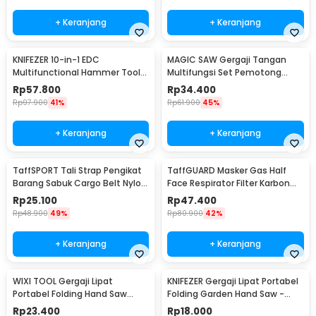
+ Keranjang
+ Keranjang
KNIFEZER 10-in-1 EDC
MAGIC SAW Gergaji Tangan
Multifunctional Hammer Tool
Multifungsi Set Pemotong
for Camping Survival - WL-
Kayu Besi
Rp
57.800
Rp
34.400
9003
Rp
97.900
41%
Rp
61.900
45%
+ Keranjang
+ Keranjang
TaffSPORT Tali Strap Pengikat
TaffGUARD Masker Gas Half
Barang Sabuk Cargo Belt Nylon
Face Respirator Filter Karbon
5M - XR2
Aktif KN95 - 6200
Rp
25.100
Rp
47.400
Rp
48.900
49%
Rp
80.900
42%
+ Keranjang
+ Keranjang
WIXI TOOL Gergaji Lipat
KNIFEZER Gergaji Lipat Portabel
Portabel Folding Hand Saw
Folding Garden Hand Saw -
39cm - JSZ-002
LA145
Rp
23.400
Rp
18.000