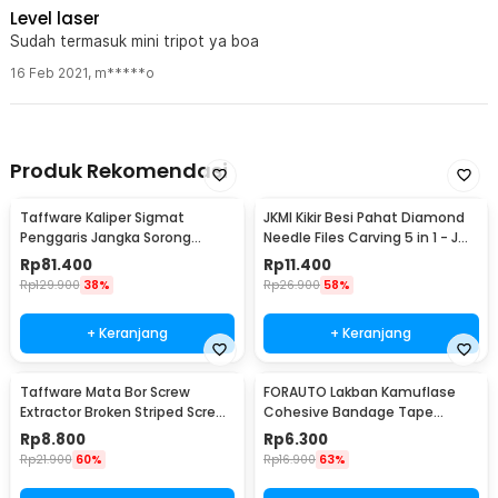
Di lapangan menjadi lebih cepat Dan presisi
Level laser
Sudah termasuk mini tripot ya boa
16 Feb 2021
,
m*****o
Produk Rekomendasi
Taffware Kaliper Sigmat
JKMI Kikir Besi Pahat Diamond
Penggaris Jangka Sorong
Needle Files Carving 5 in 1 - JM-
Digital LCD 150mm - SH20
FL1-1
Rp
81.400
Rp
11.400
Rp
129.900
38%
Rp
26.900
58%
+ Keranjang
+ Keranjang
Taffware Mata Bor Screw
FORAUTO Lakban Kamuflase
Extractor Broken Striped Screw
Cohesive Bandage Tape
Remover 4 PCS - S2
Hunting 4.5M 50mm - H10
Rp
8.800
Rp
6.300
Rp
21.900
60%
Rp
16.900
63%