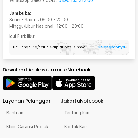
Whatsapp Sales / COD
:
0896 135 222 00
Jam buka:
Senin - Sabtu
:
09:00
-
20:00
Minggu/Libur Nasional
:
12:00
-
20:00
Idul Fitri
: libur
Selengkapnya
Beli langsung/self pickup di kota lainnya
Download Aplikasi JakartaNotebook
Layanan Pelanggan
JakartaNotebook
Bantuan
Tentang Kami
Klaim Garansi Produk
Kontak Kami