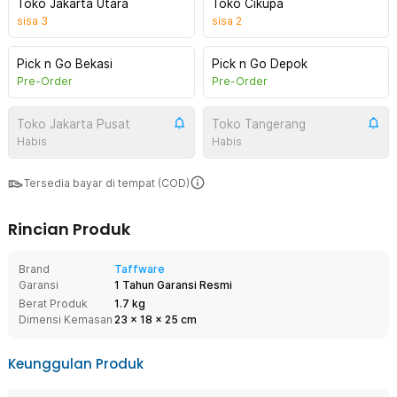
Toko Jakarta Utara
Toko Cikupa
sisa
3
sisa
2
Pick n Go Bekasi
Pick n Go Depok
Pre-Order
Pre-Order
Toko Jakarta Pusat
Toko Tangerang
Habis
Habis
Tersedia bayar di tempat (COD)
Rincian Produk
Brand
Taffware
Garansi
1 Tahun Garansi Resmi
Berat Produk
1.7 kg
Dimensi Kemasan
23
x
18
x
25
cm
Keunggulan Produk