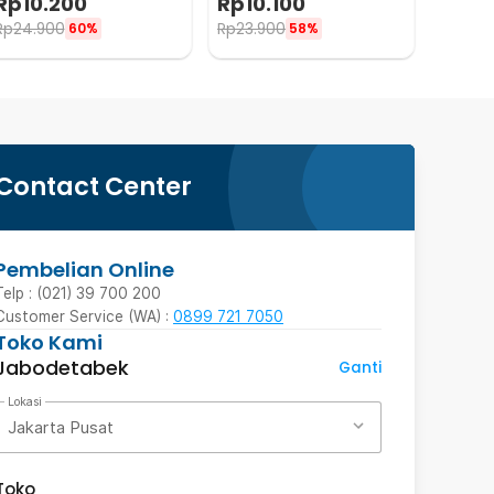
Rp
10.200
Rp
10.100
Eucalyptus - RH-15
Peppermint - RH-15
Rp
24.900
Rp
23.900
60%
58%
Contact Center
Pembelian Online
Telp : (021) 39 700 200
Customer Service (WA) :
0899 721 7050
Toko Kami
Jabodetabek
Ganti
Lokasi
Jakarta Pusat
Toko