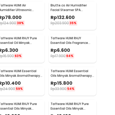
Taffware HUMI Air
Biutte.co Air Humidifier
Humidifier Ultrasonic
Facial Steamer SPA
Aroma Diffuser RGB 1L - KS-
Perawatan Wajah - 618
Rp
78.000
Rp
132.600
600
Rp
124.900
Rp
203.900
38%
35%
Taffware HUMI RHJY Pure
Taffware HUMI RHJY
Essential Oil Minyak
Essential Oils Fragrance
Aromatherapy 10ml Ocean
Minyak Aromatherapy 10ml
Rp
6.300
Rp
6.600
- RH-15
Jasmine - RD-20
Rp
16.900
Rp
17.900
63%
64%
Taffware HUMI Essential
Taffware HUMI Essential
Oils Minyak Aromatherapy
Oils Minyak Aromatherapy
3ml 6 PCS Mixing - RS-15
5ml Mixing 6 PCS Mixing -
Rp
10.400
Rp
15.800
RS-10
Rp
24.900
Rp
33.900
59%
54%
Taffware HUMI RHJY Pure
Taffware HUMI RHJY Pure
Essential Oils Minyak
Essential Oils Minyak
Aromatherapy 10ml
Aromatherapy 10ml