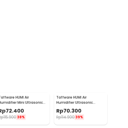
Taffware HUMI Air
Taffware HUMI Air
Humidifier Mini Ultrasonic
Humidifier Ultrasonic
Diffuser LED 300ml Remote
Diffuser LED 300ml with
Rp
72.400
Rp
70.300
- H24
Remote - A770
Rp
115.900
Rp
114.900
38%
39%