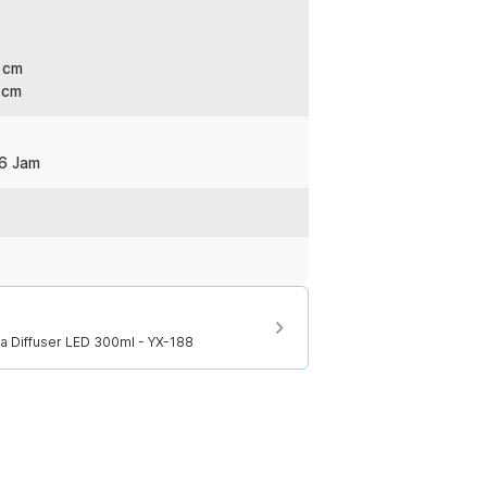
 cm
 cm
 6 Jam
ma Diffuser LED 300ml - YX-188