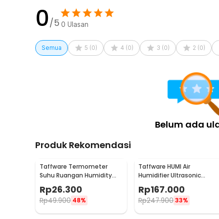
0
/5
0
Ulasan
Semua
5
(
0
)
4
(
0
)
3
(
0
)
2
(
0
)
Belum ada ul
Produk Rekomendasi
Taffware Termometer
Taffware HUMI Air
Suhu Ruangan Humidity
Humidifier Ultrasonic
Hygrometer Clock
Classic Drop RGB
Rp
26.300
Rp
167.000
Calendar - HTC-1
Adjustable 3L - H98
Rp
49.900
Rp
247.900
48%
33%