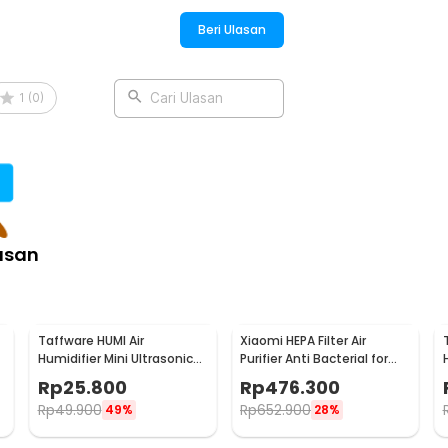
Beri Ulasan
1
(
0
)
Cari Ulasan
asan
Taffware HUMI Air
Xiaomi HEPA Filter Air
Humidifier Mini Ultrasonic
Purifier Anti Bacterial for
Aroma Diffuser 130ml - H41
1/2/3/2S/Pro - MCR-FLA
Rp
25.800
Rp
476.300
Rp
49.900
Rp
652.900
49%
28%