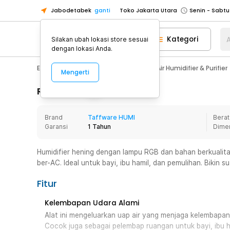
Jabodetabek
ganti
Toko Jakarta Utara
Toko Tangerang
Kategori
A
Silakan ubah lokasi store sesuai
Toko Cikupa
dengan lokasi Anda.
Pick n Go Jakarta Barat
Senin - J
Electronic
Pendingin Ruangan
Air Humidifier & Purifier
Mengerti
Pick n Go Bekasi
Senin - Jumat (08
Pick n Go Depok
Senin - Jumat (08
Rincian Produk
Toko Jakarta Pusat
Senin - Sabtu
Brand
Taffware HUMI
Berat
Toko Jakarta Barat
Senin - Sabtu
Garansi
1 Tahun
Dime
Toko Jakarta Utara
Toko Tangerang
Humidifier hening dengan lampu RGB dan bahan berkualit
ber-AC. Ideal untuk bayi, ibu hamil, dan pemulihan. Bikin
Toko Cikupa
Pick n Go Jakarta Barat
Senin - J
Fitur
Pick n Go Bekasi
Senin - Jumat (08
Kelembapan Udara Alami
Pick n Go Depok
Senin - Jumat (08
Alat ini mengeluarkan uap air yang menjaga kelembapan
Cocok juga sebagai pelembap ruangan untuk bayi, ibu h