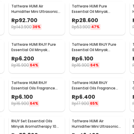
Taffware HUMI Air
Taffware HUMI Pure
Humidifier Mini Ultrasonic
Essential Oil Minyak
Diffuser RGB 500ml
Aromatherapy 6in1 10ml -
Rp
92.700
Rp
28.600
Remote - HUMI H14A
RS-25
Rp
143.900
Rp
53.900
36%
47%
Taffware HUMI RHJY Pure
Taffware HUMI RHJY Pure
Essential Oil Minyak
Essential Oil Minyak
Aromatherapy 10ml Rose -
Aromatherapy 10ml Lemon
Rp
6.200
Rp
6.100
RH-15
- RH-15
Rp
16.900
Rp
16.900
64%
64%
Taffware HUMI RHJY
Taffware HUMI RHJY
Essential Oils Fragrance
Essential Oils Fragrance
l
Minyak Aromatherapy 10ml
Minyak Aromatherapy 10ml
Rp
6.100
Rp
6.400
Lavender - RD-20
Mint - RD-20
Rp
16.900
Rp
17.900
64%
65%
RHJY Set Essential Oils
Taffware HUMI Air
Minyak Aromatherapy 10ml
Humidifier Mini Ultrasonic
6 PCS - RS-06
Aroma Diffuser LED 300ml -