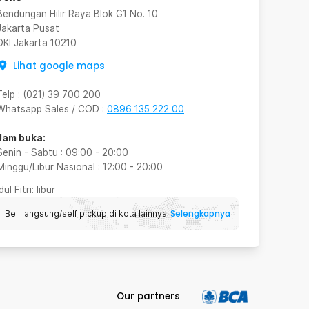
Bendungan Hilir Raya Blok G1 No. 10
Jakarta Pusat
DKI Jakarta
10210
Lihat google maps
Telp
:
(021) 39 700 200
Whatsapp Sales / COD
:
0896 135 222 00
Jam buka:
Senin - Sabtu
:
09:00
-
20:00
Minggu/Libur Nasional
:
12:00
-
20:00
Idul Fitri
: libur
Selengkapnya
Beli langsung/self pickup di kota lainnya
Our partners