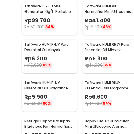
Taffware DIY Ozone
Taffware HUMI Air
Generator 10g/h Portable
Humidifier Mini Ultrasonic
Ceramic Plate Air Purifier -
Diffuser Night LED 300ml -
Rp
99.700
Rp
41.400
VO100
H296
Rp
150.000
Rp
71.900
34%
43%
Taffware HUMI RHJY Pure
Taffware HUMI RHJY Pure
Essential Oil Minyak
Essential Oil Minyak
Aromatherapy 10ml
Aromatherapy 10ml
Rp
6.300
Rp
5.300
Jasmine - RH-15
Lavender - RH-15
Rp
16.900
Rp
14.900
63%
65%
Taffware HUMI RHJY
Taffware HUMI RHJY
Essential Oils Fragrance
Essential Oils Fragrance
Minyak Aromatherapy 10ml
Minyak Aromatherapy 10m
Rp
5.900
Rp
6.600
Strawberry - RD-20
Orange - RD-20
Rp
16.900
Rp
17.900
66%
64%
NeSugar Happy Life Kipas
Happy Life Air Humidifier
Bladeless Fan Humidifier
Mini Ultrasonic Aroma
Mist LED - R011
Diffuser LED RGB 120ml -