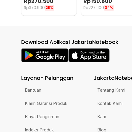
Rp
270.500
Rp
150.800
HL-EOD01
Rp
370.900
Rp
227.900
28%
34%
Download Aplikasi JakartaNotebook
Layanan Pelanggan
JakartaNoteb
Bantuan
Tentang Kami
Klaim Garansi Produk
Kontak Kami
Biaya Pengiriman
Karir
Indeks Produk
Blog