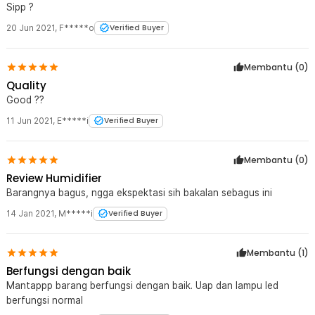
Sipp ?
20 Jun 2021
,
F*****o
Verified Buyer
Membantu (
0
)
Quality
Good ??
11 Jun 2021
,
E*****i
Verified Buyer
Membantu (
0
)
Review Humidifier
Barangnya bagus, ngga ekspektasi sih bakalan sebagus ini
14 Jan 2021
,
M*****i
Verified Buyer
Membantu (
1
)
Berfungsi dengan baik
Mantappp barang berfungsi dengan baik. Uap dan lampu led
berfungsi normal