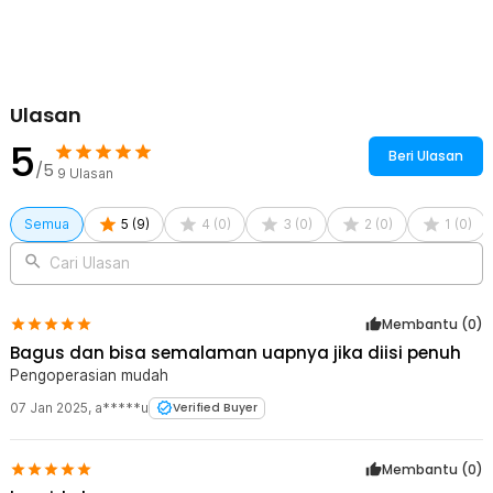
Ulasan
5
Beri Ulasan
/5
9
Ulasan
Semua
5
(
9
)
4
(
0
)
3
(
0
)
2
(
0
)
1
(
0
)
Cari Ulasan
Membantu (
0
)
Bagus dan bisa semalaman uapnya jika diisi penuh
Pengoperasian mudah
07 Jan 2025
,
a*****u
Verified Buyer
Membantu (
0
)