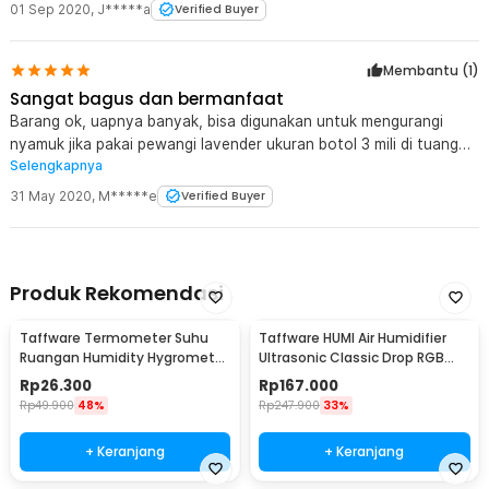
01 Sep 2020
,
J*****a
Verified Buyer
Membantu (
1
)
Sangat bagus dan bermanfaat
Barang ok, uapnya banyak, bisa digunakan untuk mengurangi
nyamuk jika pakai pewangi lavender ukuran botol 3 mili di tuang
Selengkapnya
semua dan isi airnya cukup ditabung aja, dibawah kaca, jangan
lebih, biar wanginya terasa, ini untuk ukuran kamar +/- 3x3 m.
31 May 2020
,
M*****e
Verified Buyer
Produk Rekomendasi
Taffware Termometer Suhu
Taffware HUMI Air Humidifier
Ruangan Humidity Hygrometer
Ultrasonic Classic Drop RGB
Clock Calendar - HTC-1
Adjustable 3L - H98
Rp
26.300
Rp
167.000
Rp
49.900
48%
Rp
247.900
33%
+ Keranjang
+ Keranjang