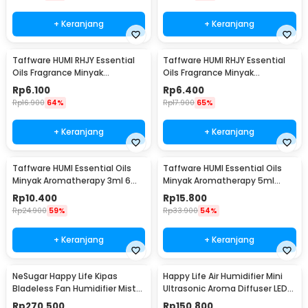
+ Keranjang
+ Keranjang
Taffware HUMI RHJY Essential
Taffware HUMI RHJY Essential
Oils Fragrance Minyak
Oils Fragrance Minyak
Aromatherapy 10ml Lavender -
Aromatherapy 10ml Mint - RD-
Rp
6.100
Rp
6.400
RD-20
20
Rp
16.900
64%
Rp
17.900
65%
+ Keranjang
+ Keranjang
Taffware HUMI Essential Oils
Taffware HUMI Essential Oils
Minyak Aromatherapy 3ml 6
Minyak Aromatherapy 5ml
PCS Mixing - RS-15
Mixing 6 PCS Mixing - RS-10
Rp
10.400
Rp
15.800
Rp
24.900
59%
Rp
33.900
54%
+ Keranjang
+ Keranjang
NeSugar Happy Life Kipas
Happy Life Air Humidifier Mini
Bladeless Fan Humidifier Mist
Ultrasonic Aroma Diffuser LED
LED - R011
RGB 120ml - HL-EOD01
Rp
270.500
Rp
150.800