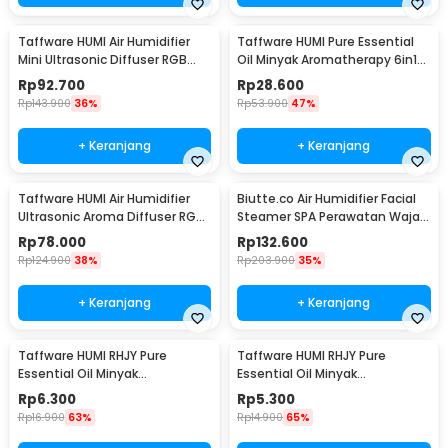
Taffware HUMI Air Humidifier
Taffware HUMI Pure Essential
Mini Ultrasonic Diffuser RGB
Oil Minyak Aromatherapy 6in1
500ml Remote - HUMI H14A
10ml - RS-25
Rp
92.700
Rp
28.600
Rp
143.900
36%
Rp
53.900
47%
+ Keranjang
+ Keranjang
Taffware HUMI Air Humidifier
Biutte.co Air Humidifier Facial
Ultrasonic Aroma Diffuser RGB
Steamer SPA Perawatan Wajah
1L - KS-600
- 618
Rp
78.000
Rp
132.600
Rp
124.900
38%
Rp
203.900
35%
+ Keranjang
+ Keranjang
Taffware HUMI RHJY Pure
Taffware HUMI RHJY Pure
Essential Oil Minyak
Essential Oil Minyak
Aromatherapy 10ml Jasmine -
Aromatherapy 10ml Lavender -
Rp
6.300
Rp
5.300
RH-15
RH-15
Rp
16.900
63%
Rp
14.900
65%