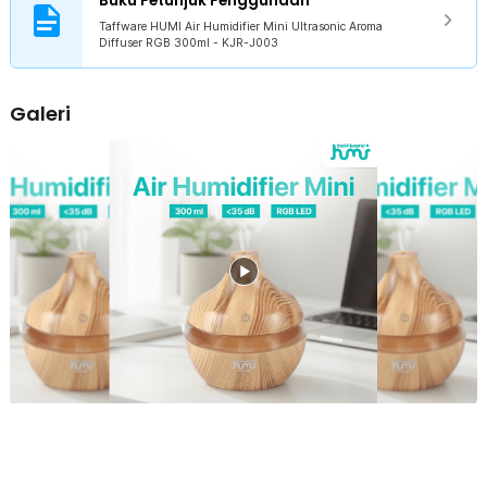
Buku Petunjuk Penggunaan
Taffware HUMI Air Humidifier Mini Ultrasonic Aroma
Diffuser RGB 300ml - KJR-J003
Galeri