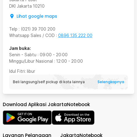
DKI Jakarta
10210
Lihat google maps
Telp
:
(021) 39 700 200
Whatsapp Sales / COD
:
0896 135 222 00
Jam buka:
Senin - Sabtu
:
09:00
-
20:00
Minggu/Libur Nasional
:
12:00
-
20:00
Idul Fitri
: libur
Selengkapnya
Beli langsung/self pickup di kota lainnya
Download Aplikasi JakartaNotebook
Layanan Pelanggan
JakartaNotebook