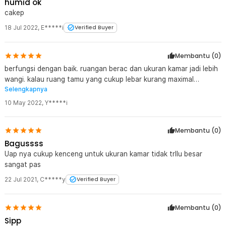
humid ok
cakep
18 Jul 2022
,
E*****i
Verified Buyer
Membantu (
0
)
berfungsi dengan baik. ruangan berac dan ukuran kamar jadi lebih
wangi. kalau ruang tamu yang cukup lebar kurang maximal
Selengkapnya
wanginya.
10 May 2022
,
Y*****i
Membantu (
0
)
Bagussss
Uap nya cukup kenceng untuk ukuran kamar tidak trllu besar
sangat pas
22 Jul 2021
,
C*****y
Verified Buyer
Membantu (
0
)
Sipp