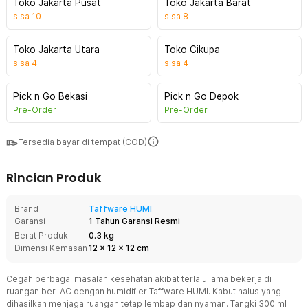
Toko Jakarta Pusat
Toko Jakarta Barat
sisa
10
sisa
8
Toko Jakarta Utara
Toko Cikupa
sisa
4
sisa
4
Pick n Go Bekasi
Pick n Go Depok
Pre-Order
Pre-Order
Tersedia bayar di tempat (COD)
Rincian Produk
Brand
Taffware HUMI
Garansi
1 Tahun Garansi Resmi
Berat Produk
0.3 kg
Dimensi Kemasan
12
x
12
x
12
cm
Cegah berbagai masalah kesehatan akibat terlalu lama bekerja di
ruangan ber-AC dengan humidifier Taffware HUMI. Kabut halus yang
dihasilkan menjaga ruangan tetap lembap dan nyaman. Tangki 300 ml