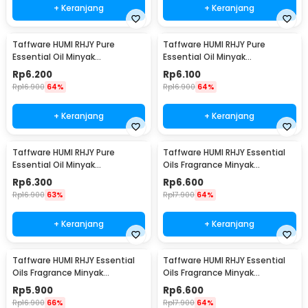
+ Keranjang
+ Keranjang
Taffware HUMI RHJY Pure
Taffware HUMI RHJY Pure
Essential Oil Minyak
Essential Oil Minyak
Aromatherapy 10ml Rose - RH-
Aromatherapy 10ml Lemon -
Rp
6.200
Rp
6.100
15
RH-15
Rp
16.900
64%
Rp
16.900
64%
+ Keranjang
+ Keranjang
Taffware HUMI RHJY Pure
Taffware HUMI RHJY Essential
Essential Oil Minyak
Oils Fragrance Minyak
Aromatherapy 10ml Ocean -
Aromatherapy 10ml Jasmine -
Rp
6.300
Rp
6.600
RH-15
RD-20
Rp
16.900
63%
Rp
17.900
64%
+ Keranjang
+ Keranjang
Taffware HUMI RHJY Essential
Taffware HUMI RHJY Essential
Oils Fragrance Minyak
Oils Fragrance Minyak
Aromatherapy 10ml Strawberry
Aromatherapy 10ml Orange -
Rp
5.900
Rp
6.600
- RD-20
RD-20
Rp
16.900
66%
Rp
17.900
64%