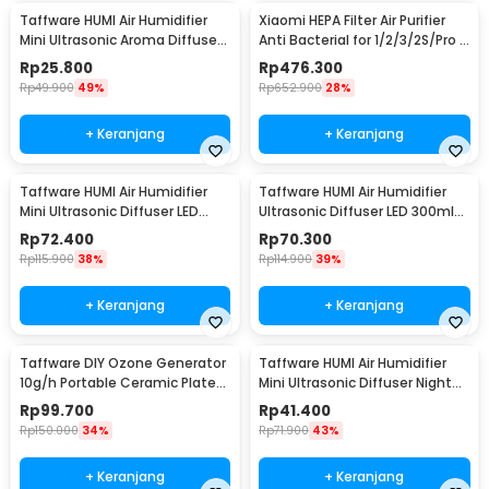
Taffware HUMI Air Humidifier
Xiaomi HEPA Filter Air Purifier
Mini Ultrasonic Aroma Diffuser
Anti Bacterial for 1/2/3/2S/Pro -
130ml - H41
MCR-FLA
Rp
25.800
Rp
476.300
Rp
49.900
49%
Rp
652.900
28%
+ Keranjang
+ Keranjang
Taffware HUMI Air Humidifier
Taffware HUMI Air Humidifier
Mini Ultrasonic Diffuser LED
Ultrasonic Diffuser LED 300ml
300ml Remote - H24
with Remote - A770
Rp
72.400
Rp
70.300
Rp
115.900
38%
Rp
114.900
39%
+ Keranjang
+ Keranjang
Taffware DIY Ozone Generator
Taffware HUMI Air Humidifier
10g/h Portable Ceramic Plate
Mini Ultrasonic Diffuser Night
Air Purifier - VO100
LED 300ml - H296
Rp
99.700
Rp
41.400
Rp
150.000
34%
Rp
71.900
43%
+ Keranjang
+ Keranjang