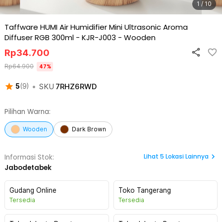
1 / 10
Taffware HUMI Air Humidifier Mini Ultrasonic Aroma
Diffuser RGB 300ml - KJR-J003
-
Wooden
Rp
34.700
Rp
64.900
47
%
•
SKU
7RHZ6RWD
5
(
9
)
Pilihan Warna:
Wooden
Dark Brown
Lihat
5
Lokasi Lainnya
Informasi Stok:
Jabodetabek
Gudang Online
Toko Tangerang
Tersedia
Tersedia