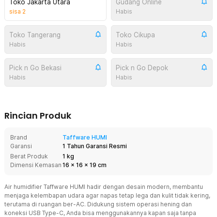
Toko Jakarta Utara
Gudang Online
sisa
2
Habis
Toko Tangerang
Toko Cikupa
Habis
Habis
Pick n Go Bekasi
Pick n Go Depok
Habis
Habis
Rincian Produk
Brand
Taffware HUMI
Garansi
1 Tahun Garansi Resmi
Berat Produk
1 kg
Dimensi Kemasan
16
x
16
x
19
cm
Air humidifier Taffware HUMI hadir dengan desain modern, membantu
menjaga kelembapan udara agar napas tetap lega dan kulit tidak kering,
terutama di ruangan ber-AC. Didukung sistem operasi hening dan
koneksi USB Type-C, Anda bisa menggunakannya kapan saja tanpa