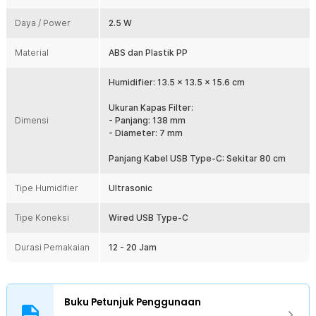
melalui kabel USB.
Daya / Power
2.5 W
Kelengkapan Produk
Material
ABS dan Plastik PP
Rincian yang Anda dapatkan untuk pembelian produk ini:
1 x Taffware HUMI Air Humidifier Ultrasonic Aroma Diffuser
Humidifier: 13.5 x 13.5 x 15.6 cm
Double Spray 2L - H2000
1 x Kabel Daya USB Type-C
Ukuran Kapas Filter:
1 x Panduan Penggunaan
Dimensi
- Panjang: 138 mm
- Diameter: 7 mm
Panjang Kabel USB Type-C: Sekitar 80 cm
Tipe Humidifier
Ultrasonic
Tipe Koneksi
Wired USB Type-C
Durasi Pemakaian
12 - 20 Jam
Buku Petunjuk Penggunaan