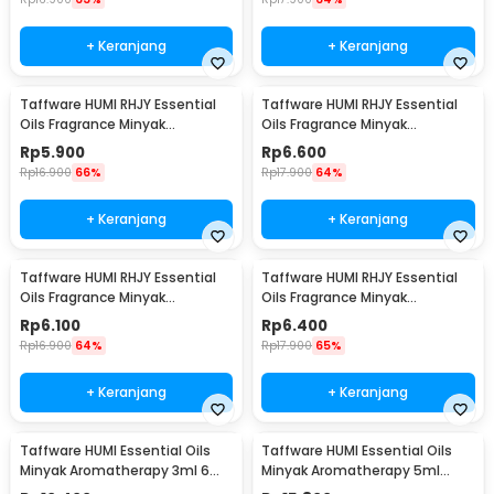
+ Keranjang
+ Keranjang
Taffware HUMI RHJY Essential
Taffware HUMI RHJY Essential
Oils Fragrance Minyak
Oils Fragrance Minyak
Aromatherapy 10ml Strawberry
Aromatherapy 10ml Orange -
Rp
5.900
Rp
6.600
- RD-20
RD-20
Rp
16.900
66%
Rp
17.900
64%
+ Keranjang
+ Keranjang
Taffware HUMI RHJY Essential
Taffware HUMI RHJY Essential
Oils Fragrance Minyak
Oils Fragrance Minyak
Aromatherapy 10ml Lavender -
Aromatherapy 10ml Mint - RD-
Rp
6.100
Rp
6.400
RD-20
20
Rp
16.900
64%
Rp
17.900
65%
+ Keranjang
+ Keranjang
Taffware HUMI Essential Oils
Taffware HUMI Essential Oils
Minyak Aromatherapy 3ml 6
Minyak Aromatherapy 5ml
PCS Mixing - RS-15
Mixing 6 PCS Mixing - RS-10