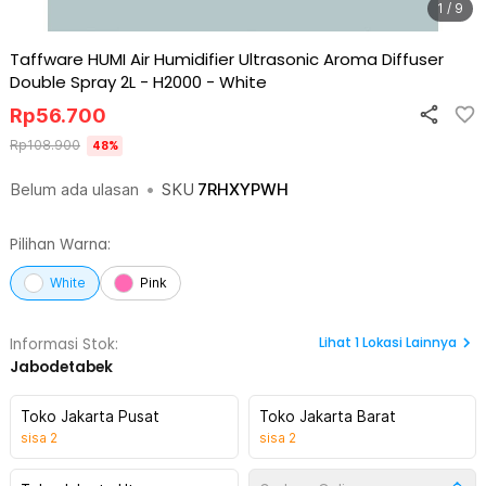
1 / 9
Taffware HUMI Air Humidifier Ultrasonic Aroma Diffuser
Double Spray 2L - H2000
-
White
Rp
56.700
Rp
108.900
48
%
Belum ada ulasan
•
SKU
7RHXYPWH
Pilihan Warna:
White
Pink
Lihat
1
Lokasi Lainnya
Informasi Stok:
Jabodetabek
Toko Jakarta Pusat
Toko Jakarta Barat
sisa
2
sisa
2