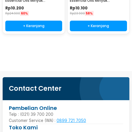
Essential Oils Minyak
Essential Oils Minyak
Aromatherapy 10ml Eucalyptus
Aromatherapy 10ml
Rp
10.200
Rp
10.100
- RH-15
Peppermint - RH-15
Rp
24.900
60%
Rp
23.900
58%
+ Keranjang
+ Keranjang
Beli Sekarang
Contact Center
Pembelian Online
Telp : (021) 39 700 200
Customer Service (WA) :
0899 721 7050
Toko Kami