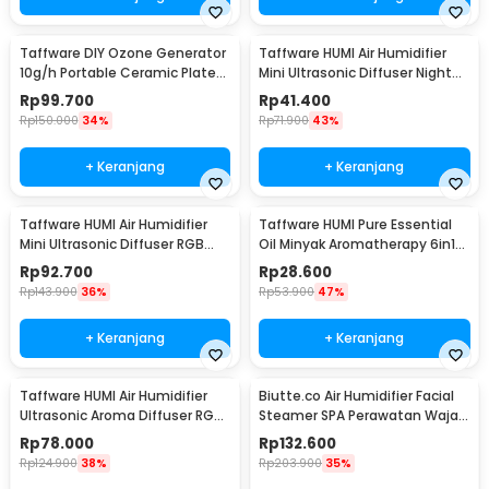
Taffware DIY Ozone Generator
Taffware HUMI Air Humidifier
10g/h Portable Ceramic Plate
Mini Ultrasonic Diffuser Night
Air Purifier - VO100
LED 300ml - H296
Rp
99.700
Rp
41.400
Rp
150.000
34%
Rp
71.900
43%
+ Keranjang
+ Keranjang
Taffware HUMI Air Humidifier
Taffware HUMI Pure Essential
Mini Ultrasonic Diffuser RGB
Oil Minyak Aromatherapy 6in1
500ml Remote - HUMI H14A
10ml - RS-25
Rp
92.700
Rp
28.600
Rp
143.900
36%
Rp
53.900
47%
+ Keranjang
+ Keranjang
Taffware HUMI Air Humidifier
Biutte.co Air Humidifier Facial
Ultrasonic Aroma Diffuser RGB
Steamer SPA Perawatan Wajah
1L - KS-600
- 618
Rp
78.000
Rp
132.600
Rp
124.900
38%
Rp
203.900
35%