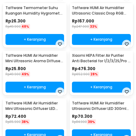
Taffware Termometer Suhu
Taffware HUMI Air Humidifier
Ruangan Humidity Hygrometer
Ultrasonic Classic Drop RGB
Clock Calendar - HTC-1
Adjustable 3L - H98
Rp
26.300
Rp
167.000
Rp
49.900
48%
Rp
247.900
33%
+ Keranjang
+ Keranjang
Taffware HUMI Air Humidifier
Xiaomi HEPA Filter Air Purifier
Mini Ultrasonic Aroma Diffuser
Anti Bacterial for 1/2/3/2S/Pro -
130ml - H41
MCR-FLA
Rp
25.800
Rp
476.300
Rp
49.900
49%
Rp
652.900
28%
+ Keranjang
+ Keranjang
Taffware HUMI Air Humidifier
Taffware HUMI Air Humidifier
Mini Ultrasonic Diffuser LED
Ultrasonic Diffuser LED 300ml
300ml Remote - H24
with Remote - A770
Rp
72.400
Rp
70.300
Rp
115.900
38%
Rp
114.900
39%
+ Keranjang
+ Keranjang