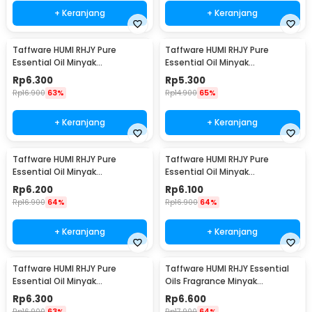
+ Keranjang
+ Keranjang
Taffware HUMI RHJY Pure
Taffware HUMI RHJY Pure
Essential Oil Minyak
Essential Oil Minyak
Aromatherapy 10ml Jasmine -
Aromatherapy 10ml Lavender -
Rp
6.300
Rp
5.300
RH-15
RH-15
Rp
16.900
63%
Rp
14.900
65%
+ Keranjang
+ Keranjang
Taffware HUMI RHJY Pure
Taffware HUMI RHJY Pure
Essential Oil Minyak
Essential Oil Minyak
Aromatherapy 10ml Rose - RH-
Aromatherapy 10ml Lemon -
Rp
6.200
Rp
6.100
15
RH-15
Rp
16.900
64%
Rp
16.900
64%
+ Keranjang
+ Keranjang
Taffware HUMI RHJY Pure
Taffware HUMI RHJY Essential
Essential Oil Minyak
Oils Fragrance Minyak
Aromatherapy 10ml Ocean -
Aromatherapy 10ml Jasmine -
Rp
6.300
Rp
6.600
RH-15
RD-20
Rp
16.900
63%
Rp
17.900
64%