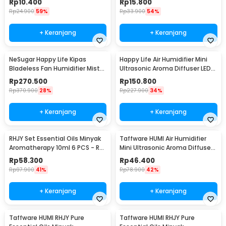
Rp
10.400
Rp
15.800
Rp
24.900
59%
Rp
33.900
54%
+ Keranjang
+ Keranjang
NeSugar Happy Life Kipas
Happy Life Air Humidifier Mini
Bladeless Fan Humidifier Mist
Ultrasonic Aroma Diffuser LED
LED - R011
RGB 120ml - HL-EOD01
Rp
270.500
Rp
150.800
Rp
370.900
28%
Rp
227.900
34%
+ Keranjang
+ Keranjang
RHJY Set Essential Oils Minyak
Taffware HUMI Air Humidifier
Aromatherapy 10ml 6 PCS - RS-
Mini Ultrasonic Aroma Diffuser
06
LED 300ml - H218
Rp
58.300
Rp
46.400
Rp
97.900
41%
Rp
78.900
42%
+ Keranjang
+ Keranjang
Taffware HUMI RHJY Pure
Taffware HUMI RHJY Pure