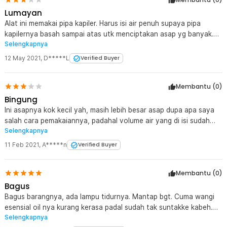
Lumayan
Alat ini memakai pipa kapiler. Harus isi air penuh supaya pipa
kapilernya basah sampai atas utk menciptakan asap yg banyak.
Selengkapnya
Kalau isi sedikit, air akan susah sampai ke atas. Daya tampung 1
liter, jadi perbandingan essential oil dg air harus jg cukup bnyk utk
12 May 2021
,
D*****L
Verified Buyer
menghasilkan keharuman yg diinginkan. essential oil harus tipe yg
bisa tercampur rata dg air agar bisa masuk dlm pipa kapiler.
Membantu (
0
)
Bingung
Ini asapnya kok kecil yah, masih lebih besar asap dupa apa saya
salah cara pemakaiannya, padahal volume air yang di isi sudah
Selengkapnya
sampai di atas garis hitam yg ditentukan & sesuai manual book
begitupula adaptornya sudah 5V 3A hmmm...
11 Feb 2021
,
A*****n
Verified Buyer
Membantu (
0
)
Bagus
Bagus barangnya, ada lampu tidurnya. Mantap bgt. Cuma wangi
esensial oil nya kurang kerasa padal sudah tak suntakke kabeh.
Selengkapnya
Mgkn blm tau takaran yg pas... ???