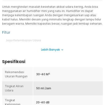
Untuk menghindari masalah kesehatan akibat udara kering, Anda bisa
menggunakan air humidifier mini yang satu ini. Humidifier ini dapat
menjaga kelembapan ruangan Anda dengan mengeluarkan uap atau
kabut halus. Memiliki desain yang minimalis lengkap dengan lampu tidur
beragam warna. Memiliki kapasitas besar, ruangan jadi lembap seharian.
Fitur
Jaga Kelembapan Udara
Humidifier dari Taffware HUMI akan membantu melembapkan udara
Lebih Banyak
di ruangan dengan menghasilkan kabut halus dan menjaganya tetap
dalam kelembapan yang pas.
Operasi Hening
Spesifikasi
Memiliki kebisingan yang rendah, cocok untuk menemani aktivitas
yang menenangkan seperti belajar, tidur, atau olahraga yoga.
Rekomendasi
30-40 M²
Temani Tidur Malam
Ukuran Ruangan
Dilengkapi lampu LED dengan cahaya lembut yang dapat digunakan
sebagai lampu tidur. Pilihan warna yang tersedia membantu
Tingkat Aliran
50 ml /Jam
menciptakan suasana kamar yang lebih hangat, nyaman, dan
Udara
menenangkan.
Daya Universal
Tingkat
20-40 dB
Kebisingan
Menggunakan kabel USB, Anda bisa menyalakan humidifier