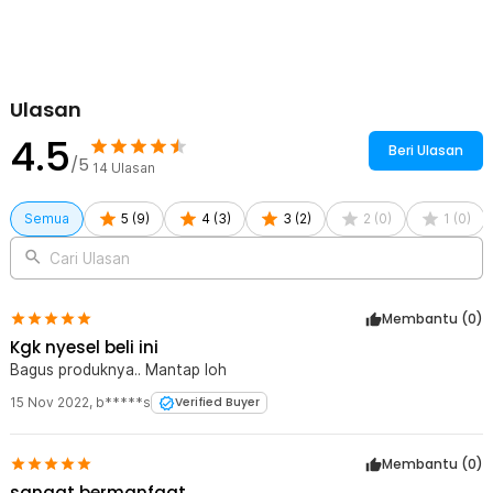
Ulasan
4.5
Beri Ulasan
/5
14
Ulasan
Semua
5
(
9
)
4
(
3
)
3
(
2
)
2
(
0
)
1
(
0
)
Cari Ulasan
Membantu (
0
)
Kgk nyesel beli ini
Bagus produknya.. Mantap loh
15 Nov 2022
,
b*****s
Verified Buyer
Membantu (
0
)
sangat bermanfaat