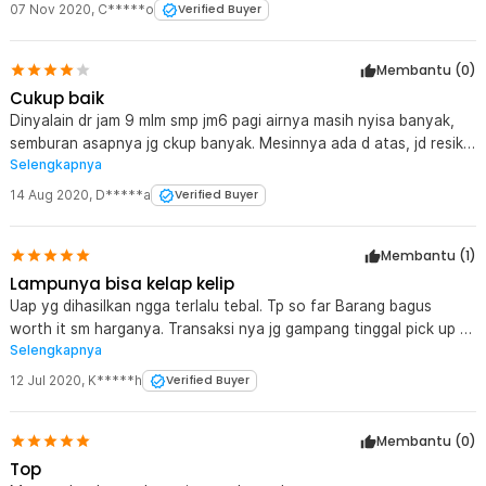
07 Nov 2020
,
C*****o
Verified Buyer
Membantu (
0
)
Cukup baik
Dinyalain dr jam 9 mlm smp jm6 pagi airnya masih nyisa banyak,
semburan asapnya jg ckup banyak. Mesinnya ada d atas, jd resiko
Selengkapnya
kena konsletnya lbh kecil drpd yg mesin dbwh. Semoga awet deh
14 Aug 2020
,
D*****a
Verified Buyer
Membantu (
1
)
Lampunya bisa kelap kelip
Uap yg dihasilkan ngga terlalu tebal. Tp so far Barang bagus
worth it sm harganya. Transaksi nya jg gampang tinggal pick up di
Selengkapnya
toko terdekat. Oke banget deh pokonya
12 Jul 2020
,
K*****h
Verified Buyer
Membantu (
0
)
Top