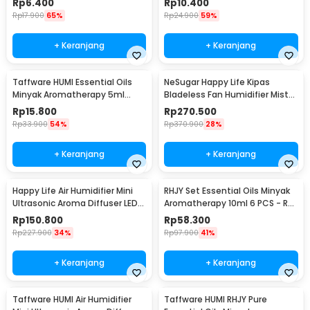
Rp
6.400
Rp
10.400
20
Rp
17.900
65%
Rp
24.900
59%
+ Keranjang
+ Keranjang
Taffware HUMI Essential Oils
NeSugar Happy Life Kipas
Minyak Aromatherapy 5ml
Bladeless Fan Humidifier Mist
Mixing 6 PCS Mixing - RS-10
LED - R011
Rp
15.800
Rp
270.500
Rp
33.900
54%
Rp
370.900
28%
+ Keranjang
+ Keranjang
Happy Life Air Humidifier Mini
RHJY Set Essential Oils Minyak
Ultrasonic Aroma Diffuser LED
Aromatherapy 10ml 6 PCS - RS-
RGB 120ml - HL-EOD01
06
Rp
150.800
Rp
58.300
Rp
227.900
34%
Rp
97.900
41%
+ Keranjang
+ Keranjang
Taffware HUMI Air Humidifier
Taffware HUMI RHJY Pure