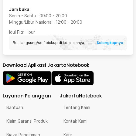
Jam buka:
Senin - Sabtu
:
09:00
-
20:00
Minggu/Libur Nasional
:
12:00
-
20:00
Idul Fitri
: libur
Selengkapnya
Beli langsung/self pickup di kota lainnya
Download Aplikasi JakartaNotebook
Layanan Pelanggan
JakartaNotebook
Bantuan
Tentang Kami
Klaim Garansi Produk
Kontak Kami
Biaya Pengiriman
Karir