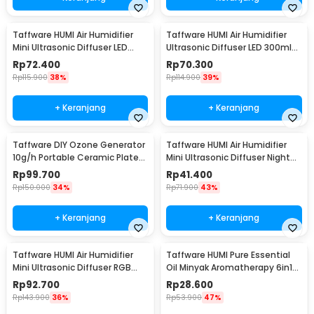
Taffware HUMI Air Humidifier
Taffware HUMI Air Humidifier
Mini Ultrasonic Diffuser LED
Ultrasonic Diffuser LED 300ml
300ml Remote - H24
with Remote - A770
Rp
72.400
Rp
70.300
Rp
115.900
38%
Rp
114.900
39%
+ Keranjang
+ Keranjang
Taffware DIY Ozone Generator
Taffware HUMI Air Humidifier
10g/h Portable Ceramic Plate
Mini Ultrasonic Diffuser Night
Air Purifier - VO100
LED 300ml - H296
Rp
99.700
Rp
41.400
Rp
150.000
34%
Rp
71.900
43%
+ Keranjang
+ Keranjang
Taffware HUMI Air Humidifier
Taffware HUMI Pure Essential
Mini Ultrasonic Diffuser RGB
Oil Minyak Aromatherapy 6in1
500ml Remote - HUMI H14A
10ml - RS-25
Rp
92.700
Rp
28.600
Rp
143.900
36%
Rp
53.900
47%