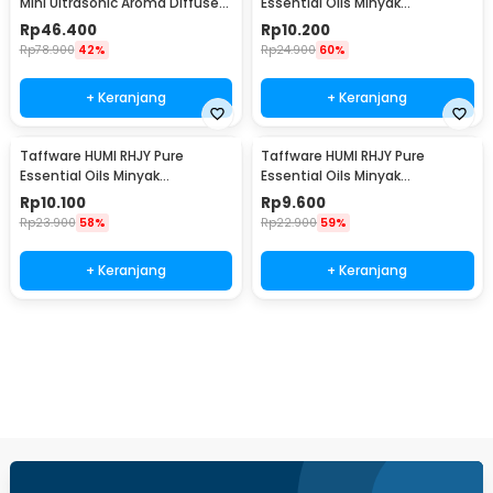
Mini Ultrasonic Aroma Diffuser
Essential Oils Minyak
LED 300ml - H218
Aromatherapy 10ml Eucalyptus
Rp
46.400
Rp
10.200
- RH-15
Rp
78.900
42%
Rp
24.900
60%
+ Keranjang
+ Keranjang
Taffware HUMI RHJY Pure
Taffware HUMI RHJY Pure
Essential Oils Minyak
Essential Oils Minyak
Aromatherapy 10ml
Aromatherapy 10ml Lavender -
Rp
10.100
Rp
9.600
Peppermint - RH-15
RH-15
Rp
23.900
58%
Rp
22.900
59%
+ Keranjang
+ Keranjang
Ingatkan Saya