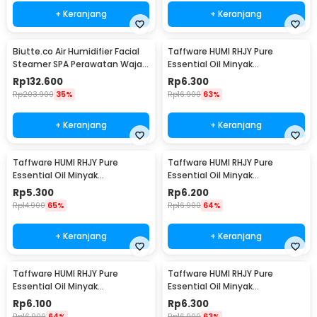
+ Keranjang
+ Keranjang
Biutte.co Air Humidifier Facial
Taffware HUMI RHJY Pure
Steamer SPA Perawatan Wajah
Essential Oil Minyak
- 618
Aromatherapy 10ml Jasmine -
Rp
132.600
Rp
6.300
RH-15
Rp
203.900
35%
Rp
16.900
63%
+ Keranjang
+ Keranjang
Taffware HUMI RHJY Pure
Taffware HUMI RHJY Pure
Essential Oil Minyak
Essential Oil Minyak
Aromatherapy 10ml Lavender -
Aromatherapy 10ml Rose - RH-
Rp
5.300
Rp
6.200
RH-15
15
Rp
14.900
65%
Rp
16.900
64%
+ Keranjang
+ Keranjang
Taffware HUMI RHJY Pure
Taffware HUMI RHJY Pure
Essential Oil Minyak
Essential Oil Minyak
Aromatherapy 10ml Lemon -
Aromatherapy 10ml Ocean -
Rp
6.100
Rp
6.300
RH-15
RH-15
Rp
16.900
64%
Rp
16.900
63%