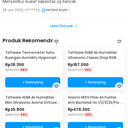
Menyembur kuwat kapasitas yg banyak
26 Jun 2020
,
H*****a
Verified Buyer
Lebih Banyak
Produk Rekomendasi
Taffware Termometer Suhu
Taffware HUMI Air Humidifier
Ruangan Humidity Hygrometer
Ultrasonic Classic Drop RGB
Clock Calendar - HTC-1
Adjustable 3L - H98
Rp
26.300
Rp
167.000
Rp
49.900
48%
Rp
247.900
33%
+ Keranjang
+ Keranjang
Taffware HUMI Air Humidifier
Xiaomi HEPA Filter Air Purifier
Mini Ultrasonic Aroma Diffuser
Anti Bacterial for 1/2/3/2S/Pro -
130ml - H41
MCR-FLA
Rp
25.800
Rp
476.300
Rp
49.900
49%
Rp
652.900
28%
+ Keranjang
+ Keranjang