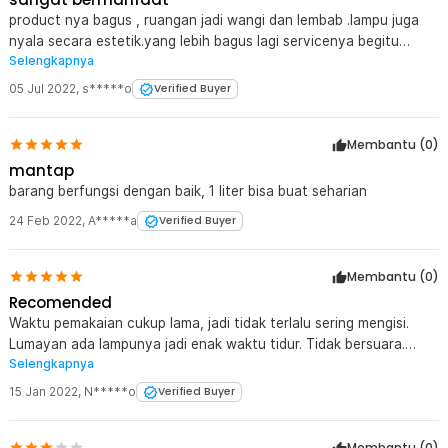
product nya bagus , ruangan jadi wangi dan lembab .lampu juga
nyala secara estetik.yang lebih bagus lagi servicenya begitu
Selengkapnya
komplain langsung di tangani. dan masalah selesai.
05 Jul 2022
,
s*****o
Verified Buyer
Membantu (
0
)
mantap
barang berfungsi dengan baik, 1 liter bisa buat seharian
24 Feb 2022
,
A*****a
Verified Buyer
Membantu (
0
)
Recomended
Waktu pemakaian cukup lama, jadi tidak terlalu sering mengisi.
Lumayan ada lampunya jadi enak waktu tidur. Tidak bersuara.
Selengkapnya
Akan mati otomatis, tetapi belum tahu ketentuan matinya karena
apa, mungkin saat sudah 1 liter habis akan mati sendiri
15 Jan 2022
,
N*****o
Verified Buyer
Membantu (
0
)