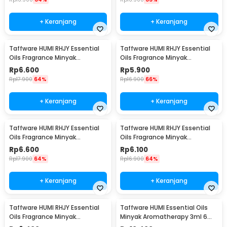
+ Keranjang
+ Keranjang
Taffware HUMI RHJY Essential
Taffware HUMI RHJY Essential
Oils Fragrance Minyak
Oils Fragrance Minyak
Aromatherapy 10ml Jasmine -
Aromatherapy 10ml Strawberry
Rp
6.600
Rp
5.900
RD-20
- RD-20
Rp
17.900
64%
Rp
16.900
66%
+ Keranjang
+ Keranjang
Taffware HUMI RHJY Essential
Taffware HUMI RHJY Essential
Oils Fragrance Minyak
Oils Fragrance Minyak
Aromatherapy 10ml Orange -
Aromatherapy 10ml Lavender -
Rp
6.600
Rp
6.100
RD-20
RD-20
Rp
17.900
64%
Rp
16.900
64%
+ Keranjang
+ Keranjang
Taffware HUMI RHJY Essential
Taffware HUMI Essential Oils
Oils Fragrance Minyak
Minyak Aromatherapy 3ml 6
Aromatherapy 10ml Mint - RD-
PCS Mixing - RS-15