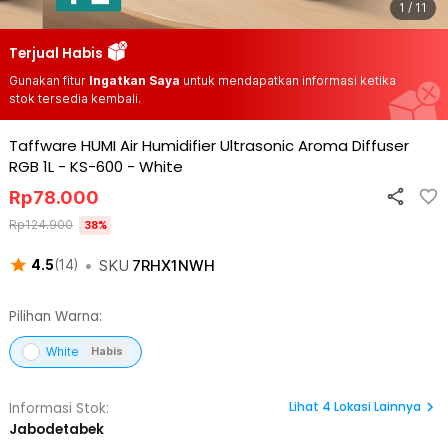
1 / 11
Terjual Habis
Gunakan fitur
Ingatkan Saya
untuk mendapatkan informasi ketika
stok tersedia kembali.
Taffware HUMI Air Humidifier Ultrasonic Aroma Diffuser
RGB 1L - KS-600
-
White
Rp
78.000
Rp
124.900
38
%
•
SKU
7RHX1NWH
4.5
(
14
)
Pilihan Warna:
White
Habis
Lihat
4
Lokasi Lainnya
Informasi Stok:
Jabodetabek