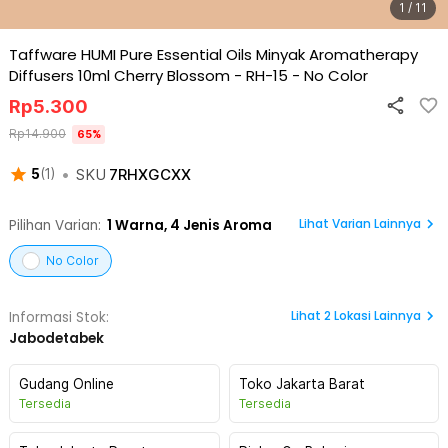
1 / 11
Taffware HUMI Pure Essential Oils Minyak Aromatherapy
Diffusers 10ml Cherry Blossom - RH-15
-
No Color
Rp
5.300
Rp
14.900
65
%
•
SKU
7RHXGCXX
5
(
1
)
Lihat Varian Lainnya
Pilihan Varian:
1
Warna,
4 Jenis Aroma
No Color
Lihat
2
Lokasi Lainnya
Informasi Stok:
Jabodetabek
Gudang Online
Toko Jakarta Barat
Tersedia
Tersedia