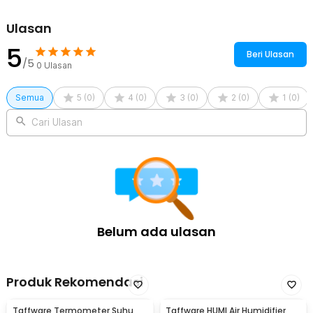
Vanilla: Wewangian manis yang menghadirkan kehangatan dan
ketenangan. Sangat cocok untuk menciptakan suasana damai di
Ulasan
malam hari.
5
Beri Ulasan
Kelengkapan Produk
/5
0
Ulasan
Rincian yang Anda dapatkan untuk pembelian produk ini:
1 x Taffware HUMI Pure Essential Oils Minyak Aromatherapy
Semua
5
(
0
)
4
(
0
)
3
(
0
)
2
(
0
)
1
(
0
)
Diffusers 10ml - RH-15
Cari Ulasan
Belum ada ulasan
Produk Rekomendasi
Taffware Termometer Suhu
Taffware HUMI Air Humidifier