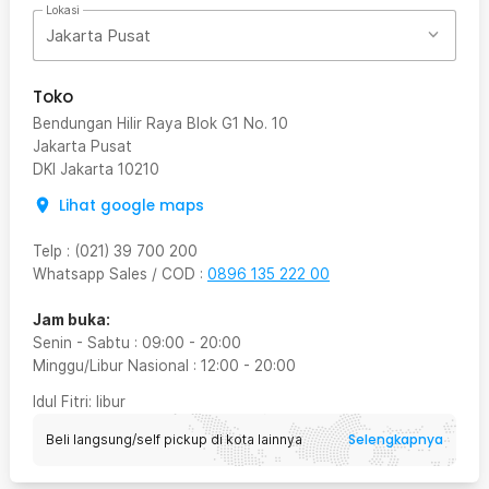
Lokasi
Jakarta Pusat
Toko
Bendungan Hilir Raya Blok G1 No. 10
Jakarta Pusat
DKI Jakarta
10210
Lihat google maps
Telp
:
(021) 39 700 200
Whatsapp Sales / COD
:
0896 135 222 00
Jam buka:
Senin - Sabtu
:
09:00
-
20:00
Minggu/Libur Nasional
:
12:00
-
20:00
Idul Fitri
: libur
Selengkapnya
Beli langsung/self pickup di kota lainnya