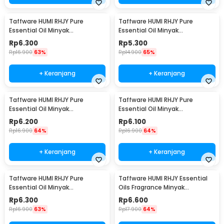
Taffware HUMI RHJY Pure
Taffware HUMI RHJY Pure
Essential Oil Minyak
Essential Oil Minyak
Aromatherapy 10ml Jasmine -
Aromatherapy 10ml Lavender -
Rp
6.300
Rp
5.300
RH-15
RH-15
Rp
16.900
63%
Rp
14.900
65%
+ Keranjang
+ Keranjang
Taffware HUMI RHJY Pure
Taffware HUMI RHJY Pure
Essential Oil Minyak
Essential Oil Minyak
Aromatherapy 10ml Rose - RH-
Aromatherapy 10ml Lemon -
Rp
6.200
Rp
6.100
15
RH-15
Rp
16.900
64%
Rp
16.900
64%
+ Keranjang
+ Keranjang
Taffware HUMI RHJY Pure
Taffware HUMI RHJY Essential
Essential Oil Minyak
Oils Fragrance Minyak
Aromatherapy 10ml Ocean -
Aromatherapy 10ml Jasmine -
Rp
6.300
Rp
6.600
RH-15
RD-20
Rp
16.900
63%
Rp
17.900
64%