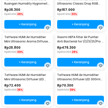
Ruangan Humidity Hygrometer
Ultrasonic Classic Drop RGB
Clock Calendar - HTC-1
Adjustable 3L - H98
Rp
26.300
Rp
167.000
Rp
49.900
48%
Rp
247.900
33%
+ Keranjang
+ Keranjang
Taffware HUMI Air Humidifier
Xiaomi HEPA Filter Air Purifier
Mini Ultrasonic Aroma Diffuser
Anti Bacterial for 1/2/3/2S/Pro -
130ml - H41
MCR-FLA
Rp
25.800
Rp
476.300
Rp
49.900
49%
Rp
652.900
28%
+ Keranjang
+ Keranjang
Taffware HUMI Air Humidifier
Taffware HUMI Air Humidifier
Mini Ultrasonic Diffuser LED
Ultrasonic Diffuser LED 300ml
300ml Remote - H24
with Remote - A770
Rp
72.400
Rp
70.300
Rp
115.900
38%
Rp
114.900
39%
+ Keranjang
+ Keranjang