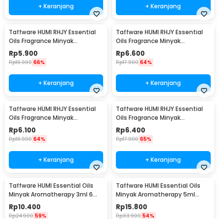
+ Keranjang
+ Keranjang
Taffware HUMI RHJY Essential
Taffware HUMI RHJY Essential
Oils Fragrance Minyak
Oils Fragrance Minyak
Aromatherapy 10ml Strawberry
Aromatherapy 10ml Orange -
Rp
5.900
Rp
6.600
- RD-20
RD-20
Rp
16.900
66%
Rp
17.900
64%
+ Keranjang
+ Keranjang
Taffware HUMI RHJY Essential
Taffware HUMI RHJY Essential
Oils Fragrance Minyak
Oils Fragrance Minyak
Aromatherapy 10ml Lavender -
Aromatherapy 10ml Mint - RD-
Rp
6.100
Rp
6.400
RD-20
20
Rp
16.900
64%
Rp
17.900
65%
+ Keranjang
+ Keranjang
Taffware HUMI Essential Oils
Taffware HUMI Essential Oils
Minyak Aromatherapy 3ml 6
Minyak Aromatherapy 5ml
PCS Mixing - RS-15
Mixing 6 PCS Mixing - RS-10
Rp
10.400
Rp
15.800
Rp
24.900
59%
Rp
33.900
54%