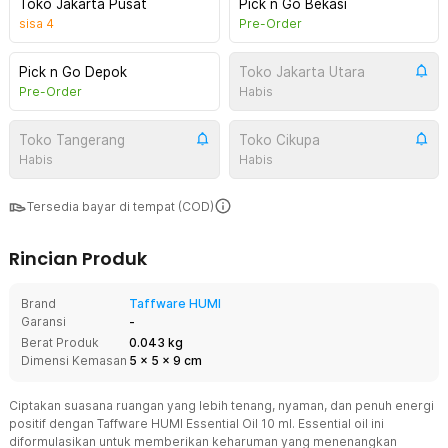
Toko Jakarta Pusat
Pick n Go Bekasi
sisa
4
Pre-Order
Pick n Go Depok
Toko Jakarta Utara
Pre-Order
Habis
Toko Tangerang
Toko Cikupa
Habis
Habis
Tersedia bayar di tempat (COD)
Rincian Produk
Brand
Taffware HUMI
Garansi
-
Berat Produk
0.043 kg
Dimensi Kemasan
5
x
5
x
9
cm
Ciptakan suasana ruangan yang lebih tenang, nyaman, dan penuh energi
positif dengan Taffware HUMI Essential Oil 10 ml. Essential oil ini
diformulasikan untuk memberikan keharuman yang menenangkan