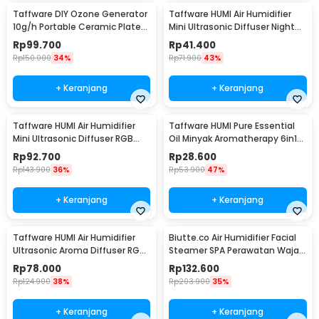
Taffware DIY Ozone Generator
Taffware HUMI Air Humidifier
10g/h Portable Ceramic Plate
Mini Ultrasonic Diffuser Night
Air Purifier - VO100
LED 300ml - H296
Rp
99.700
Rp
41.400
Rp
150.000
34%
Rp
71.900
43%
+ Keranjang
+ Keranjang
Taffware HUMI Air Humidifier
Taffware HUMI Pure Essential
Mini Ultrasonic Diffuser RGB
Oil Minyak Aromatherapy 6in1
500ml Remote - HUMI H14A
10ml - RS-25
Rp
92.700
Rp
28.600
Rp
143.900
36%
Rp
53.900
47%
+ Keranjang
+ Keranjang
Taffware HUMI Air Humidifier
Biutte.co Air Humidifier Facial
Ultrasonic Aroma Diffuser RGB
Steamer SPA Perawatan Wajah
1L - KS-600
- 618
Rp
78.000
Rp
132.600
Rp
124.900
38%
Rp
203.900
35%
+ Keranjang
+ Keranjang