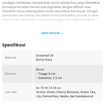
sekaligus membantu memperbaiki mood setelah hari yang melelahkan.
Aromanya tersebar merata saat digunakan dengan diffuser atau
humidifier tanpa meninggalkan residu atau bekas berminyak. Dengan
pemakaian yang hemat dan pilihan aroma berkualitas, produk ini ideal
untuk rumah, kamar tidur, ruang kerja, hingga area relaksasi pribadi.
Fitur
Lebih Banyak
Aromaterapi yang Melegakan
Essential oil ini bukan sekadar penghilang bau tidak sedap, tetapi
Spesifikasi
juga mampu memberikan efek menenangkan secara emosional.
Setiap hirupan aroma khasnya dapat membantu meredakan
kecemasan dan rasa lelah setelah beraktivitas. Kehadirannya juga
Essential Oil
Material
membantu meningkatkan energi positif dan menciptakan suasana
Botol: Kaca
hati yang lebih baik.
Beri Keharuman Tanpa Bekas
Botol:
Dimensi
Saat digunakan bersama diffuser atau humidifier, aroma dari
- Tinggi: 6 cm
essential oil ini akan tersebar merata dan optimal di seluruh
- Diameter: 2.5 cm
ruangan. Meski berbahan dasar minyak, produk ini tidak akan
meninggalkan bekas pada perangkat sehingga tetap menjaga
Isi: 10 ml / 0.34 oz
kebersihan dan tampilan alat.
Lain-lain
Aroma: Violet, Cherry Blossom, Green Tea,
Lily, Osmanthus, Vanilla, dan Sandalwood
Pemakaian Tahan Lama
Dengan kapasitas 10 ml, essential oil ini tergolong hemat karena