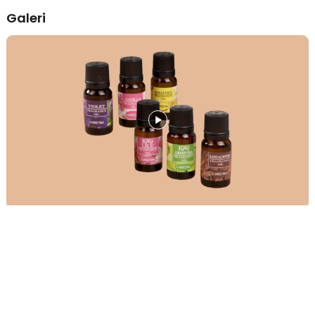
hanya memerlukan beberapa tetes saja untuk menghasilkan aroma
Galeri
yang maksimal. Aromanya langsung terasa menyeluruh di ruangan,
menjadikannya pilihan yang lebih efisien dibandingkan produk
serupa.
Pilihan Aroma Terbaik
Pilih aroma favorit Anda dari varian terbaik yang ditawarkan
Taffware HUMI, sesuai dengan suasana yang ingin Anda ciptakan:
Violet: Aroma floral yang lembut dengan sentuhan powdery dan
fruity. Cocok untuk menciptakan nuansa feminin dan
menenangkan.
Lily: Dominasi floral dengan aksen green dan spicy yang segar.
Memberikan kesan elegan dan menyegarkan pada ruangan.
Cherry Blossom: Wewangian bunga sakura yang manis, feminin,
dan menyegarkan. Ideal untuk digunakan di ruang tamu atau
kamar tidur.
Green Tea: Aroma ringan dan herbal dengan nuansa fresh dan
woody. Sempurna untuk menambah kenyamanan di ruang
keluarga.
Sandalwood: Aroma woody berpadu dengan floral dan
balsamic yang manis. Membantu membangun suasana hangat
dan relaks.
Osmanthus: Perpaduan aroma floral, gourmand, green, serta
fruity dan fresh. Serbaguna dan cocok untuk segala jenis
ruangan.