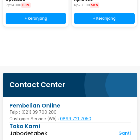
- RH-15
Peppermint - RH-15
Rp
24.900
60%
Rp
23.900
58%
+ Keranjang
+ Keranjang
Beli Sekarang
Contact Center
Pembelian Online
Telp : (021) 39 700 200
Customer Service (WA) :
0899 721 7050
Toko Kami
Jabodetabek
Ganti