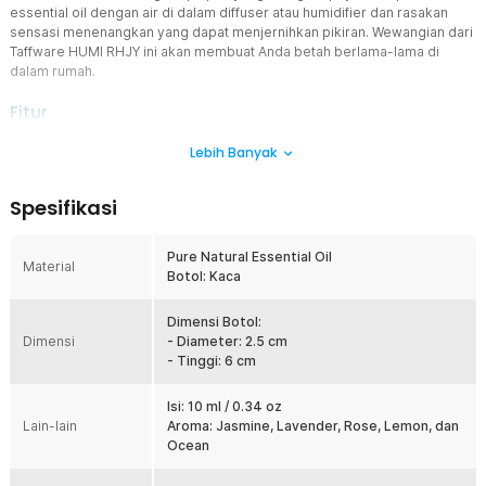
essential oil dengan air di dalam diffuser atau humidifier dan rasakan
sensasi menenangkan yang dapat menjernihkan pikiran. Wewangian dari
Taffware HUMI RHJY ini akan membuat Anda betah berlama-lama di
dalam rumah.
Fitur
Aromaterapi yang Melegakan
Lebih Banyak
Essential oil lebih dari sekadar penghilang bau tidak sedap pada
ruangan. Setiap aroma khas yang Anda hirup mampu meredakan
Spesifikasi
kecemasan hingga rasa lelah. Energi positif pun akan hadir dan
memberikan perasaan yang lebih baik untuk Anda.
Pure Natural Essential Oil
Beri Keharuman Tanpa Bekas
Material
Botol: Kaca
Bersama diffuser atau humidifier yang Anda miliki, aroma dari
essential oil akan tersebar dengan lebih optimal. Meskipun
mengandung minyak, essential oil dari Taffware HUMI RHJY tak
Dimensi Botol:
Dimensi
akan merusak tampilan dengan meninggalkan bekas pada alat yang
- Diameter: 2.5 cm
Anda gunakan.
- Tinggi: 6 cm
Pemakaian Tahan Lama
Isi: 10 ml / 0.34 oz
Meski memiliki kapasitas sebanyak 10 ml, essential oil dari Taffware
Lain-lain
Aroma: Jasmine, Lavender, Rose, Lemon, dan
HUMI RHJY ini dapat bertahan cukup lama. Hanya dengan beberapa
Ocean
tetes saja, aromanya akan memenuhi ruangan Anda. Jauh lebih
hemat ketimbang produk sejenis lainnya.