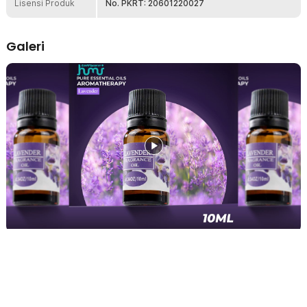
Lisensi Produk
No. PKRT: 20601220027
Pilihan Aroma Terbaik
Anda dapat memilih aroma yang Anda sukai dari seluruh aroma
terbaik yang dihadirkan. Berikut adalah ragam aroma yang siap
Galeri
memenuhi ruangan Anda:
Lavender: Memiliki aroma khas floral yang lembut, manis khas
bunga, herbal, dan green woody di saat bersamaan. Memberi
ketenangan fisik dan emosional.
Jasmine: Aroma floral yang intens dan manis, khas kesegaran
bunga melati. Identik dengan suasana tenang dan hangat di
malam hari.
Lemon: Aroma citrus yang segar dan alami untuk menciptakan
nuansa lingkungan yang bersih serta positif.
Rose: Aroma manis floral dengan sentuhan manis yang kuat.
Sedikit terasa paduan fresh dan aroma bedak powdery. Cocok
untuk Anda yang menyukai keharuman feminin.
Ocean: Layaknya aroma laut yang segar dengan sedikit aksen
manis. Hadirkan aroma pagi hari yang cocok untuk segala jenis
ruangan.
Kelengkapan Produk
Rincian yang Anda dapatkan untuk pembelian produk ini:
1 x Taffware HUMI RHJY Pure Essential Oil Minyak Aromatherapy
10ml - RH-15