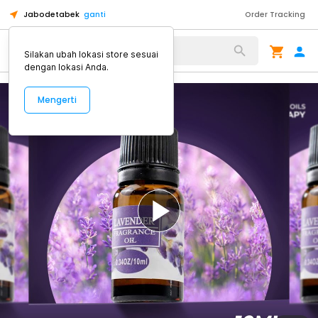
Jabodetabek
ganti
Order Tracking
Alat Kopi
Silakan ubah lokasi store sesuai
dengan lokasi Anda.
Mengerti