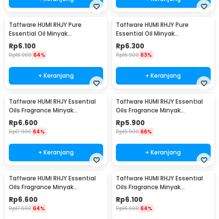
Taffware HUMI RHJY Pure
Taffware HUMI RHJY Pure
Essential Oil Minyak
Essential Oil Minyak
Aromatherapy 10ml Lemon -
Aromatherapy 10ml Ocean -
Rp
6.100
Rp
6.300
RH-15
RH-15
Rp
16.900
64%
Rp
16.900
63%
+ Keranjang
+ Keranjang
Taffware HUMI RHJY Essential
Taffware HUMI RHJY Essential
Oils Fragrance Minyak
Oils Fragrance Minyak
Aromatherapy 10ml Jasmine -
Aromatherapy 10ml Strawberry
Rp
6.600
Rp
5.900
RD-20
- RD-20
Rp
17.900
64%
Rp
16.900
66%
+ Keranjang
+ Keranjang
Taffware HUMI RHJY Essential
Taffware HUMI RHJY Essential
Oils Fragrance Minyak
Oils Fragrance Minyak
Aromatherapy 10ml Orange -
Aromatherapy 10ml Lavender -
Rp
6.600
Rp
6.100
RD-20
RD-20
Rp
17.900
64%
Rp
16.900
64%