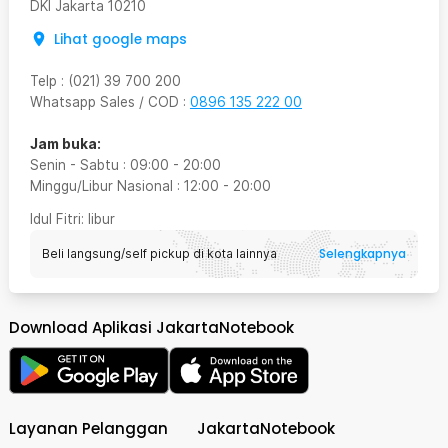
DKI Jakarta
10210
Lihat google maps
Telp
:
(021) 39 700 200
Whatsapp Sales / COD
:
0896 135 222 00
Jam buka:
Senin - Sabtu
:
09:00
-
20:00
Minggu/Libur Nasional
:
12:00
-
20:00
Idul Fitri
: libur
Selengkapnya
Beli langsung/self pickup di kota lainnya
Download Aplikasi JakartaNotebook
Layanan Pelanggan
JakartaNotebook