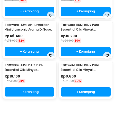
Rp
227.900
34%
Rp
97.900
41%
+ Keranjang
+ Keranjang
Taffware HUMI Air Humidifier
Taffware HUMI RHJY Pure
Mini Ultrasonic Aroma Diffuser
Essential Oils Minyak
LED 300ml - H218
Aromatherapy 10ml Eucalyptus
Rp
46.400
Rp
10.200
- RH-15
Rp
78.900
42%
Rp
24.900
60%
+ Keranjang
+ Keranjang
Taffware HUMI RHJY Pure
Taffware HUMI RHJY Pure
Essential Oils Minyak
Essential Oils Minyak
Aromatherapy 10ml
Aromatherapy 10ml Lavender -
Rp
10.100
Rp
9.600
Peppermint - RH-15
RH-15
Rp
23.900
58%
Rp
22.900
59%
+ Keranjang
+ Keranjang
Beli Sekarang