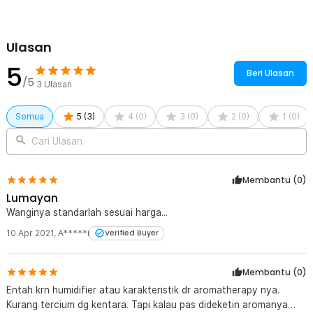
Ulasan
5
Beri Ulasan
/5
3
Ulasan
Semua
5
(
3
)
4
(
0
)
3
(
0
)
2
(
0
)
1
(
0
)
Cari Ulasan
Membantu (
0
)
Lumayan
Wanginya standarlah sesuai harga...
10 Apr 2021
,
A*****i
Verified Buyer
Membantu (
0
)
Entah krn humidifier atau karakteristik dr aromatherapy nya.
Kurang tercium dg kentara. Tapi kalau pas dideketin aromanya