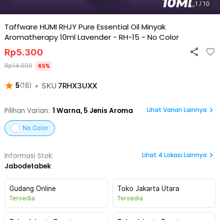
1 / 10
Taffware HUMI RHJY Pure Essential Oil Minyak
Aromatherapy 10ml Lavender - RH-15
-
No Color
Rp
5.300
Rp
14.900
65
%
•
SKU
7RHX3UXX
5
(
18
)
Lihat Varian Lainnya
Pilihan Varian:
1
Warna,
5 Jenis Aroma
No Color
Lihat
4
Lokasi Lainnya
Informasi Stok:
Jabodetabek
Gudang Online
Toko Jakarta Utara
Tersedia
Tersedia