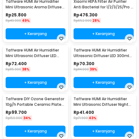
Taffware HUMI Air Humidifier
Xiaomi HEPA Filter Air Purifier
Mini Ultrasonic Aroma Diffuser
Anti Bacterial for 1/2/3/2S/Pro -
130ml - H41
MCR-FLA
Rp
25.800
Rp
476.300
Rp
49.900
49%
Rp
652.900
28%
+ Keranjang
+ Keranjang
Taffware HUMI Air Humidifier
Taffware HUMI Air Humidifier
Mini Ultrasonic Diffuser LED
Ultrasonic Diffuser LED 300ml
300ml Remote - H24
with Remote - A770
Rp
72.400
Rp
70.300
Rp
115.900
38%
Rp
114.900
39%
+ Keranjang
+ Keranjang
Taffware DIY Ozone Generator
Taffware HUMI Air Humidifier
10g/h Portable Ceramic Plate
Mini Ultrasonic Diffuser Night
Air Purifier - VO100
LED 300ml - H296
Rp
99.700
Rp
41.400
Rp
150.000
34%
Rp
71.900
43%
+ Keranjang
+ Keranjang