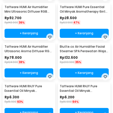
Taffware HUMI Air Humidifier
Taffware HUMI Pure Essential
Mini Ultrasonic Diffuser RGB
Oil Minyak Aromatherapy 6in1
500ml Remote - HUMI H14A
10ml - RS-25
Rp
92.700
Rp
28.600
Rp
143.900
36%
Rp
53.900
47%
+ Keranjang
+ Keranjang
Taffware HUMI Air Humidifier
Biutte.co Air Humidifier Facial
Ultrasonic Aroma Diffuser RGB
Steamer SPA Perawatan Wajah
1L - KS-600
- 618
Rp
78.000
Rp
132.600
Rp
124.900
38%
Rp
203.900
35%
+ Keranjang
+ Keranjang
Taffware HUMI RHJY Pure
Taffware HUMI RHJY Pure
Essential Oil Minyak
Essential Oil Minyak
Aromatherapy 10ml Jasmine -
Aromatherapy 10ml Rose - RH-
Rp
6.300
Rp
6.200
RH-15
15
Rp
16.900
63%
Rp
16.900
64%
+ Keranjang
+ Keranjang