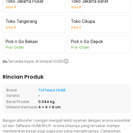
Toko Jakarta Pusat
Toko Jakarta Barat
sisa
4
sisa
6
Toko Tangerang
Toko Cikupa
sisa
4
sisa
2
Pick n Go Bekasi
Pick n Go Depok
Pre-Order
Pre-Order
Tersedia bayar di tempat (COD)
Rincian Produk
Brand
Taffware HUMI
Garansi
-
Berat Produk
0.044 kg
Dimensi Kemasan
4
x
4
x
8
cm
Bangun atmosfer ruangan menjadi lebih nyaman dengan aroma essential
oil dari Taffware HUMI RHJY. Aroma khasnya yang tersebar mampu
memberikan kesan bagi siapa pun yang menghirupnya. Campurkan