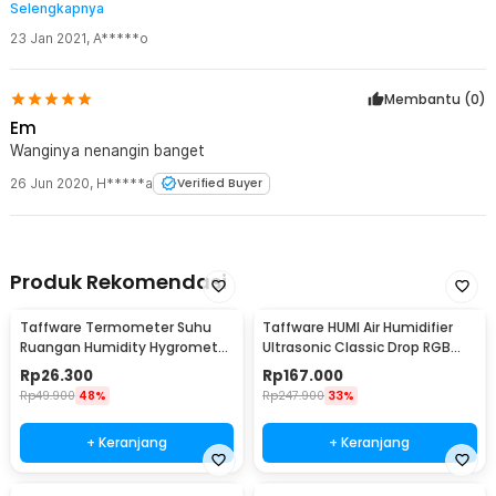
Selengkapnya
enak
23 Jan 2021
,
A*****o
Membantu (
0
)
Em
Wanginya nenangin banget
26 Jun 2020
,
H*****a
Verified Buyer
Produk Rekomendasi
Taffware Termometer Suhu
Taffware HUMI Air Humidifier
Ruangan Humidity Hygrometer
Ultrasonic Classic Drop RGB
Clock Calendar - HTC-1
Adjustable 3L - H98
Rp
26.300
Rp
167.000
Rp
49.900
48%
Rp
247.900
33%
+ Keranjang
+ Keranjang