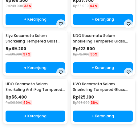
Rp
168.300
Rp
37.700
Rp
249.900
33%
Rp
66.900
44%
+ Keranjang
+ Keranjang
Slyz Kacamata Selam
UDO Kacamata Selam
Snorkeling Tempered Glass
Snorkeling Tempered Glass
GoPro Mount Diving Mask -
Anti Fog Diving Mask - U-16
Rp
89.200
Rp
122.500
INU91
Rp
139.900
37%
Rp
172.900
30%
+ Keranjang
+ Keranjang
UDO Kacamata Selam
UVO Kacamata Selam
Snorkeling Anti Fog Tempered
Snorkeling Tempered Glass
Glass Diving Mask - U-165
Anti Fog Diving Mask - U-88
Rp
66.400
Rp
125.100
Rp
108.900
40%
Rp
193.900
36%
+ Keranjang
+ Keranjang