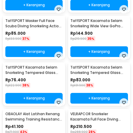
+ Keranjang
+ Keranjang
TaffSPORT Masker Full Face
TaffSPORT Kacamata Selam
Scuba Diving Snorkeling Action
Snorkeling Wide View GoPro
Cam Mount L/XL - M2068G
Mount Diving Mask - AS304
Rp
85.000
Rp
144.900
Rp
133.900
37%
Rp
219.900
35%
+ Keranjang
+ Keranjang
TaffSPORT Kacamata Selam
TaffSPORT Kacamata Selam
Snorkeling Tempered Glass
Snorkeling Tempered Glass
Diving Mask - M23
Diving Mask - M24
Rp
76.400
Rp
83.000
Rp
122.900
38%
Rp
131.900
38%
+ Keranjang
+ Keranjang
OBAOLAY Alat Latihan Renang
VELRAPCOR Snorkeler
Swimming Training Resistance
Kacamata Full Face Diving
Band 4M - OB100
Snorkeling L/XL - K3
Rp
41.100
Rp
210.500
Rp
71.900
43%
Rp
288.900
28%