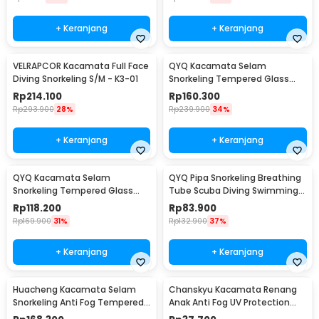
+ Keranjang
+ Keranjang
VELRAPCOR Kacamata Full Face
QYQ Kacamata Selam
Diving Snorkeling S/M - K3-01
Snorkeling Tempered Glass
Anti Fog Diving Mask - 308
Rp
214.100
Rp
160.300
Rp
293.900
28%
Rp
239.900
34%
+ Keranjang
+ Keranjang
QYQ Kacamata Selam
QYQ Pipa Snorkeling Breathing
Snorkeling Tempered Glass
Tube Scuba Diving Swimming
Anti Fog Diving Mask - 180
Leakproof - Q398
Rp
118.200
Rp
83.900
Rp
169.900
31%
Rp
132.900
37%
+ Keranjang
+ Keranjang
Huacheng Kacamata Selam
Chanskyu Kacamata Renang
Snorkeling Anti Fog Tempered
Anak Anti Fog UV Protection
Glass Diving Mask - QW-01
Panoramic Earplug - CK185