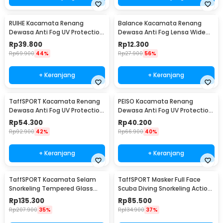
RUIHE Kacamata Renang
Balance Kacamata Renang
Dewasa Anti Fog UV Protection
Dewasa Anti Fog Lensa Wide
Lensa Panoramic - 9200
Vision Earplug - 826
Rp
39.800
Rp
12.300
Rp
69.900
44%
Rp
27.900
56%
+ Keranjang
+ Keranjang
TaffSPORT Kacamata Renang
PEISO Kacamata Renang
Dewasa Anti Fog UV Protection
Dewasa Anti Fog UV Protection
Big Frame - YY-1715
Wide View Earplug - MC-900
Rp
54.300
Rp
40.200
Rp
92.900
42%
Rp
66.900
40%
+ Keranjang
+ Keranjang
TaffSPORT Kacamata Selam
TaffSPORT Masker Full Face
Snorkeling Tempered Glass
Scuba Diving Snorkeling Action
Diving Mask - AS303JF
Cam Mount S/M - M2068G
Rp
135.300
Rp
85.500
Rp
207.900
35%
Rp
134.900
37%