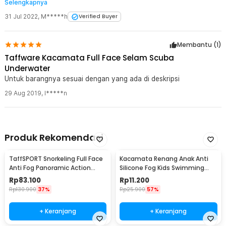
Selengkapnya
berfungsi baik, tidak bocor, tidak mengembun. Sudah saya coba
1 x Penutup Baut Adaptor
snorkeling di laut, kalau posisi breather ada di bawah air, air tidak
31 Jul 2022
,
M*****h
Verified Buyer
1 x Adaptor Kamera Aksi
akan masuk, tapi kalau tetap bernafas, air akan masuk (terhisap).
1 x Jaring Penyimpanan
1 x Panduan Penggunaan
Membantu (
1
)
Taffware Kacamata Full Face Selam Scuba
Underwater
Untuk barangnya sesuai dengan yang ada di deskripsi
29 Aug 2019
,
l*****n
Produk Rekomendasi
TaffSPORT Snorkeling Full Face
Kacamata Renang Anak Anti
Anti Fog Panoramic Action
Silicone Fog Kids Swimming
Cam L/XL - M2068G
Goggles - EE243
Rp
83.100
Rp
11.200
Rp
130.900
37%
Rp
25.900
57%
+ Keranjang
+ Keranjang