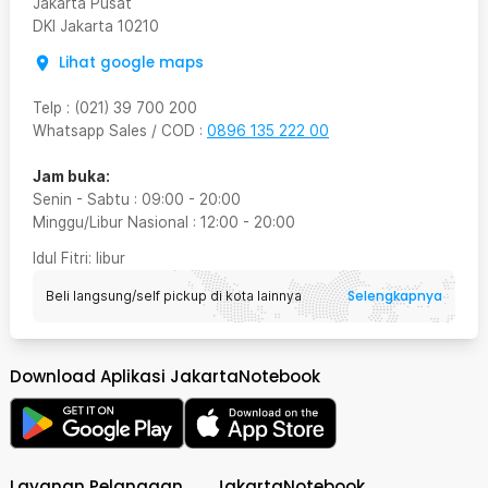
Jakarta Pusat
DKI Jakarta
10210
Lihat google maps
Telp
:
(021) 39 700 200
Whatsapp Sales / COD
:
0896 135 222 00
Jam buka:
Senin - Sabtu
:
09:00
-
20:00
Minggu/Libur Nasional
:
12:00
-
20:00
Idul Fitri
: libur
Selengkapnya
Beli langsung/self pickup di kota lainnya
Download Aplikasi JakartaNotebook
Layanan Pelanggan
JakartaNotebook