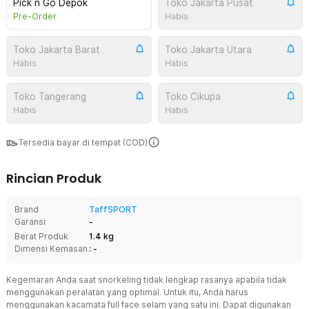
Pick n Go Depok
Toko Jakarta Pusat
Pre-Order
Habis
Toko Jakarta Barat
Toko Jakarta Utara
Habis
Habis
Toko Tangerang
Toko Cikupa
Habis
Habis
Tersedia bayar di tempat (COD)
Rincian Produk
Brand
TaffSPORT
Garansi
-
Berat Produk
1.4 kg
Dimensi Kemasan
: -
Kegemaran Anda saat snorkeling tidak lengkap rasanya apabila tidak
menggunakan peralatan yang optimal. Untuk itu, Anda harus
menggunakan kacamata full face selam yang satu ini. Dapat digunakan