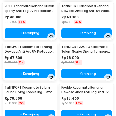
RUIHE Kacamata Renang Silikon
TaffSPORT Kacamata Renang
Sporty Anti Fog UV Protection -
Dewasa Anti Fog Anti UV Wide
RH5310E
Vision Earplug - A380
Rp
40.100
Rp
43.300
Rp
70.900
44%
Rp
67.900
37%
+ Keranjang
+ Keranjang
TaffSPORT Kacamata Renang
TaffSPORT ZACRO Kacamata
Dewasa Anti Fog UV Protection
Selam Scuba Diving Tempered
- GOG-3550
Glass - 502
Rp
47.300
Rp
76.000
Rp
78.900
41%
Rp
121.900
38%
+ Keranjang
+ Keranjang
TaffSPORT Kacamata Selam
Feeldo Kacamata Renang
Scuba Diving Snorkeling - M22
Dewasa Anak Anti Fog Anti UV
Strap Adjustable - TL100
Rp
78.800
Rp
26.400
Rp
119.900
35%
Rp
50.900
49%
+ Keranjang
+ Keranjang