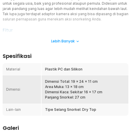
untuk segala usia, baik yang profesional ataupun pemula. Didesain untuk
jarak pandang yang luas agar lebih mudah melihat keindahan bawah laut.
Tak lupa juga terdapat adaptor kamera aksi yang bisa dipasang di bagian
saluran pernapasan guna merekam aksi snorkeling Anda.
Fitur
Melindungi Seluruh Wajah
Lebih Banyak
Kacamata selam ini menutup seluruh bagian wajah sehingga tidak
terkena air, dan juga membuat Anda bisa melihat dengan lebih jelas.
Spesifikasi
Membuat kacamata selam ini sangat ramah untuk digunakan oleh
para penyelam pemula dan juga tentu saja bagi para penyelam
profesional.
Material
Plastik PC dan Silikon
Bernapas Lebih Mudah
Keuntungan memiliki kacamata snorkeling dari TaffSPORT adalah
Dimensi Total: 19 x 24 x 11 cm
memiliki sistem pernapasan bawah laut yang nyaman karena
Area Muka: 13 x 18 cm
Dimensi
dilengkapi orbital buoyancy ball, yakni sebuah bola pada bagian
Dimensi Kaca: Sekitar 16 x 17 cm
tabung pernapasan yang bekerja untuk mengatur sistem bernapas.
Panjang Snorkel: 27 cm
Saat menyelam, bola akan mengambang untuk memblokir saluran
masuk udara guna mencegah masuknya air laut, ketika naik ke
Lain-lain
Tipe Selang Snorkel: Dry Top
permukaan, bola akan jatuh untuk membuka lubang udara agar bisa
bernapas.
Tak Mudah Berkabut
Galeri