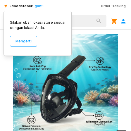
Jabodetabek
ganti
Order Tracking
Alat Kopi
Silakan ubah lokasi store sesuai
dengan lokasi Anda.
Mengerti