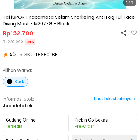
1 / 9
TaffSPORT Kacamata Selam Snorkeling Anti Fog Full Face
Diving Mask - M2077G
-
Black
Rp
152.700
Rp
229.900
34
%
•
SKU
TFSE01BK
5
(
2
)
Pilihan Warna:
Black
Lihat
Lokasi Lainnya
Informasi Stok:
Jabodetabek
Gudang Online
Pick n Go Bekasi
Tersedia
Pre-Order