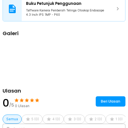
Buku Petunjuk Penggunaan
Kelengkapan Produk
Taffware Kamera Pembersih Telinga Otoskop Endoscope
4.3 Inch IPS 1MP - P60
Rincian yang Anda dapatkan untuk pembelian produk ini:
1 x Taffware Kamera Pembersih Telinga Otoskop Endoscope 4.3
Inch IPS 1MP - P60
Galeri
1 x Unit Monitor Endoskop
8 x Kepala Pembersih Telinga
2 x Karet Silikon
1 x Kabel USB Type C
1 x Panduan Penggunaan
Ulasan
0
Beri Ulasan
/5
0
Ulasan
Semua
5
(
0
)
4
(
0
)
3
(
0
)
2
(
0
)
1
(
0
)