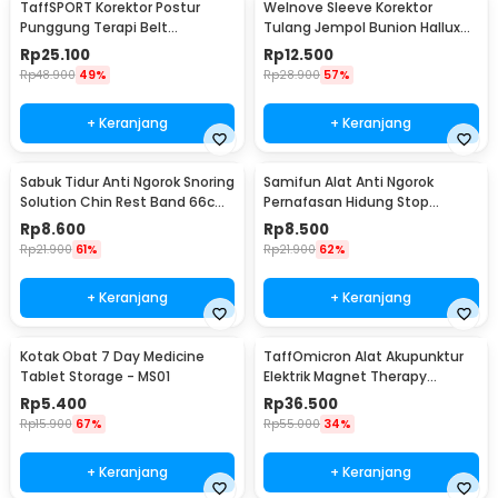
TaffSPORT Korektor Postur
Welnove Sleeve Korektor
Punggung Terapi Belt
Tulang Jempol Bunion Hallux
Magnetic XL - T025
Orthotics - CSQ1408
Rp
25.100
Rp
12.500
Rp
48.900
49%
Rp
28.900
57%
+ Keranjang
+ Keranjang
Sabuk Tidur Anti Ngorok Snoring
Samifun Alat Anti Ngorok
Solution Chin Rest Band 66cm
Pernafasan Hidung Stop
- 5582
Snoring Air Purifier - MX-555
Rp
8.600
Rp
8.500
Rp
21.900
61%
Rp
21.900
62%
+ Keranjang
+ Keranjang
Kotak Obat 7 Day Medicine
TaffOmicron Alat Akupunktur
Tablet Storage - MS01
Elektrik Magnet Therapy
Battery - DF-618
Rp
5.400
Rp
36.500
Rp
15.900
67%
Rp
55.000
34%
+ Keranjang
+ Keranjang