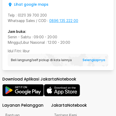
Lihat google maps
Telp
:
(021) 39 700 200
Whatsapp Sales / COD
:
0896 135 222 00
Jam buka:
Senin - Sabtu
:
09:00
-
20:00
Minggu/Libur Nasional
:
12:00
-
20:00
Idul Fitri
: libur
Selengkapnya
Beli langsung/self pickup di kota lainnya
Download Aplikasi JakartaNotebook
Layanan Pelanggan
JakartaNotebook
Bantuan
Tentang Kami