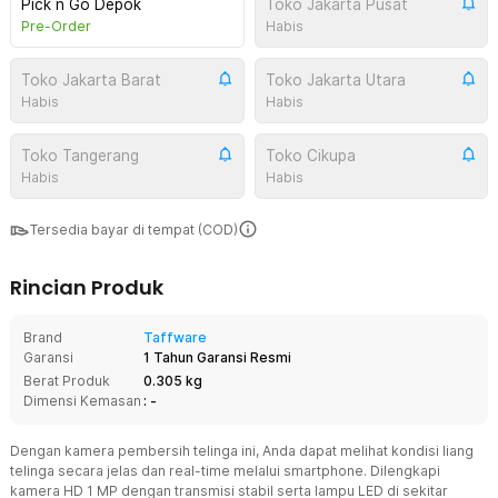
Pick n Go Depok
Toko Jakarta Pusat
Pre-Order
Habis
Toko Jakarta Barat
Toko Jakarta Utara
Habis
Habis
Toko Tangerang
Toko Cikupa
Habis
Habis
Tersedia bayar di tempat (COD)
Rincian Produk
Brand
Taffware
Garansi
1 Tahun Garansi Resmi
Berat Produk
0.305 kg
Dimensi Kemasan
: -
Dengan kamera pembersih telinga ini, Anda dapat melihat kondisi liang
telinga secara jelas dan real-time melalui smartphone. Dilengkapi
kamera HD 1 MP dengan transmisi stabil serta lampu LED di sekitar