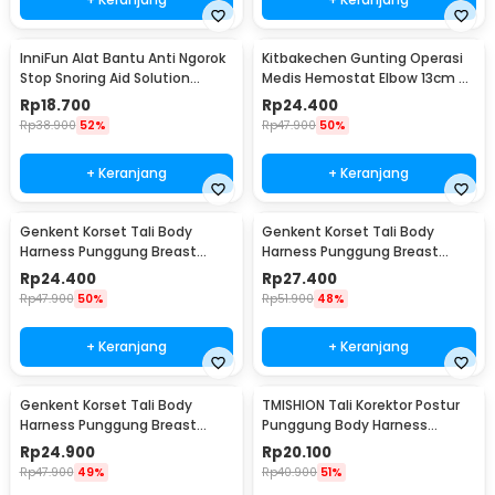
InniFun Alat Bantu Anti Ngorok
Kitbakechen Gunting Operasi
Stop Snoring Aid Solution
Medis Hemostat Elbow 13cm -
Tongue Guard - G7G40
J4-682
Rp
18.700
Rp
24.400
Rp
38.900
52%
Rp
47.900
50%
+ Keranjang
+ Keranjang
Genkent Korset Tali Body
Genkent Korset Tali Body
Harness Punggung Breast
Harness Punggung Breast
Support S - BBJ-16
Support M - BBJ-16
Rp
24.400
Rp
27.400
Rp
47.900
50%
Rp
51.900
48%
+ Keranjang
+ Keranjang
Genkent Korset Tali Body
TMISHION Tali Korektor Postur
Harness Punggung Breast
Punggung Body Harness
Support L - BBJ-16
Posture Corrector - BBJ-16
Rp
24.900
Rp
20.100
Rp
47.900
49%
Rp
40.900
51%