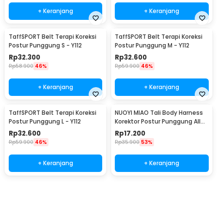
+ Keranjang
+ Keranjang
TaffSPORT Belt Terapi Koreksi
TaffSPORT Belt Terapi Koreksi
Postur Punggung S - Y112
Postur Punggung M - Y112
Rp
32.300
Rp
32.600
Rp
58.900
46%
Rp
59.900
46%
+ Keranjang
+ Keranjang
TaffSPORT Belt Terapi Koreksi
NUOYI MIAO Tali Body Harness
Postur Punggung L - Y112
Korektor Postur Punggung All
Size - NY-15
Rp
32.600
Rp
17.200
Rp
59.900
46%
Rp
35.900
53%
+ Keranjang
+ Keranjang
Beli Sekarang