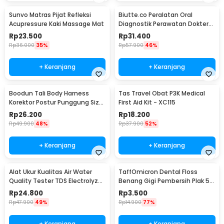
Sunvo Matras Pijat Refleksi
Biutte.co Peralatan Oral
Acupressure Kaki Massage Mat
Diagnostik Perawatan Dokter
Gigi Dental 5in1 - 7CKQ01
Rp
23.500
Rp
31.400
Rp
36.000
35%
Rp
57.900
46%
+ Keranjang
+ Keranjang
Boodun Tali Body Harness
Tas Travel Obat P3K Medical
Korektor Postur Punggung Size
First Aid Kit - XC115
M - BBJ-15
Rp
26.200
Rp
18.200
Rp
49.900
48%
Rp
37.900
52%
+ Keranjang
+ Keranjang
Alat Ukur Kualitas Air Water
TaffOmicron Dental Floss
Quality Tester TDS Electrolyzer
Benang Gigi Pembersih Plak 50
- JJ2850
PCS - LMT-558
Rp
24.800
Rp
3.500
Rp
47.900
49%
Rp
14.900
77%
+ Keranjang
+ Keranjang