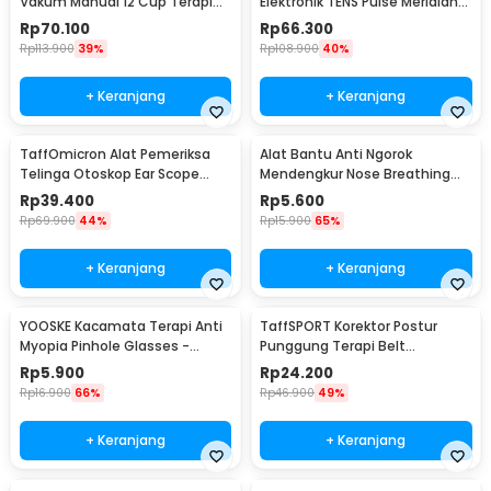
Vakum Manual 12 Cup Terapi
Elektronik TENS Pulse Meridian
Cupping Set - KN12
Massager - SY-D2-116
Rp
70.100
Rp
66.300
Rp
113.900
39%
Rp
108.900
40%
+ Keranjang
+ Keranjang
TaffOmicron Alat Pemeriksa
Alat Bantu Anti Ngorok
Telinga Otoskop Ear Scope
Mendengkur Nose Breathing
with LED Light - KT-GF08HA
Stop Snoring 4 PCS
Rp
39.400
Rp
5.600
Rp
69.900
44%
Rp
15.900
65%
+ Keranjang
+ Keranjang
YOOSKE Kacamata Terapi Anti
TaffSPORT Korektor Postur
Myopia Pinhole Glasses -
Punggung Terapi Belt
D11301
Magnetic L - T025
Rp
5.900
Rp
24.200
Rp
16.900
66%
Rp
46.900
49%
+ Keranjang
+ Keranjang