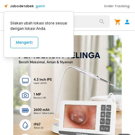
Jabodetabek
ganti
Order Tracking
Alat Kopi
Silakan ubah lokasi store sesuai
dengan lokasi Anda.
Mengerti