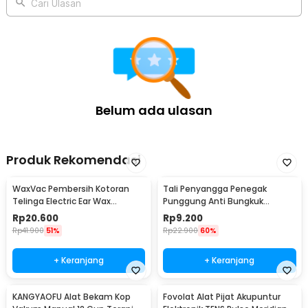
Cari Ulasan
Belum ada ulasan
Produk Rekomendasi
WaxVac Pembersih Kotoran
Tali Penyangga Penegak
Telinga Electric Ear Wax
Punggung Anti Bungkuk
Vacuum Silicon Tip - 682
Posture Corrector Size S
Rp
20.600
Rp
9.200
Rp
41.900
51%
Rp
22.900
60%
+ Keranjang
+ Keranjang
KANGYAOFU Alat Bekam Kop
Fovolat Alat Pijat Akupuntur