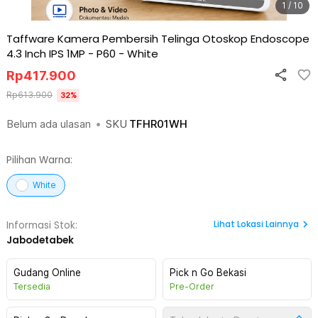
1 / 10
Taffware Kamera Pembersih Telinga Otoskop Endoscope
4.3 Inch IPS 1MP - P60
-
White
Rp
417.900
Rp
613.900
32
%
Belum ada ulasan
•
SKU
TFHR01WH
Pilihan Warna:
White
Lihat
Lokasi Lainnya
Informasi Stok:
Jabodetabek
Gudang Online
Pick n Go Bekasi
Tersedia
Pre-Order