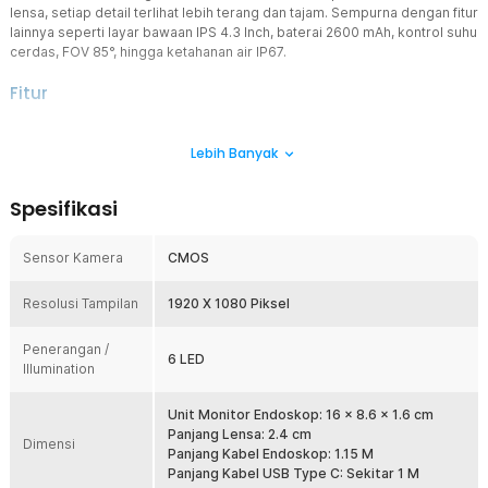
lensa, setiap detail terlihat lebih terang dan tajam. Sempurna dengan fitur
lainnya seperti layar bawaan IPS 4.3 Inch, baterai 2600 mAh, kontrol suhu
cerdas, FOV 85°, hingga ketahanan air IP67.
Fitur
Tampilan HD Super Jernih
Lebih Banyak
Kamera pembersih telinga dilengkapi resolusi 1 MP yang mampu
menampilkan gambar sangat jelas dan detail. Didukung 6 LED di
sekitar lensa, Anda dapat melihat kondisi bagian dalam telinga
Spesifikasi
dengan pencahayaan optimal, bahkan di area gelap sekalipun.
Navigasi yang Mudah
Sensor Kamera
CMOS
Hadir dengan algoritma AI image stabilization berteknologi tinggi
yang mempertahankan gambar tetap stabil dengan frekuensi 100
Resolusi Tampilan
Hz dan akurasi pengukuran hingga 0.02 cm. Kemampuan
1920 X 1080 Piksel
pembersihan 360° tanpa titik buta memastikan setiap sudut saluran
telinga terpantau dengan baik.
Penerangan /
6 LED
Illumination
Pengaturan Suhu Cerdas
Dilengkapi fitur kontrol suhu pintar dengan suhu kerja yang aman
dan tidak terasa panas. Suhu kamera pembersih telinga akan
Unit Monitor Endoskop: 16 x 8.6 x 1.6 cm
menyesuaikan dengan suhu tubuh, sehingga memberikan
Panjang Lensa: 2.4 cm
Dimensi
kenyamanan maksimal selama penggunaan.
Panjang Kabel Endoskop: 1.15 M
Panjang Kabel USB Type C: Sekitar 1 M
Layar Bawaan 4.3 Inch