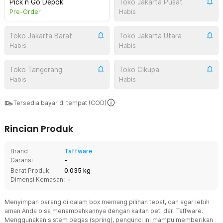
Pick n Go Depok
Toko Jakarta Pusat
Pre-Order
Habis
Toko Jakarta Barat
Toko Jakarta Utara
Habis
Habis
Toko Tangerang
Toko Cikupa
Habis
Habis
Tersedia bayar di tempat (COD)
Rincian Produk
Brand
Taffware
Garansi
-
Berat Produk
0.035 kg
Dimensi Kemasan
: -
Menyimpan barang di dalam box memang pilihan tepat, dan agar lebih
aman Anda bisa menambahkannya dengan kaitan peti dari Taffware.
Menggunakan sistem pegas (spring), pengunci ini mampu memberikan