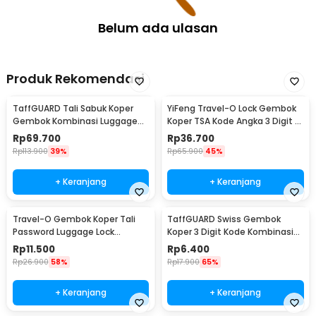
Belum ada ulasan
Produk Rekomendasi
TaffGUARD Tali Sabuk Koper
YiFeng Travel-O Lock Gembok
Gembok Kombinasi Luggage
Koper TSA Kode Angka 3 Digit -
Lock Belt TSA 2M - TSA-319
TSA-335
Rp
69.700
Rp
36.700
Rp
113.900
39%
Rp
65.900
45%
+ Keranjang
+ Keranjang
Travel-O Gembok Koper Tali
TaffGUARD Swiss Gembok
Password Luggage Lock
Koper 3 Digit Kode Kombinasi
Suitcase Belt - NTA-310
Angka Anti Bobol - 104
Rp
11.500
Rp
6.400
Rp
26.900
58%
Rp
17.900
65%
+ Keranjang
+ Keranjang