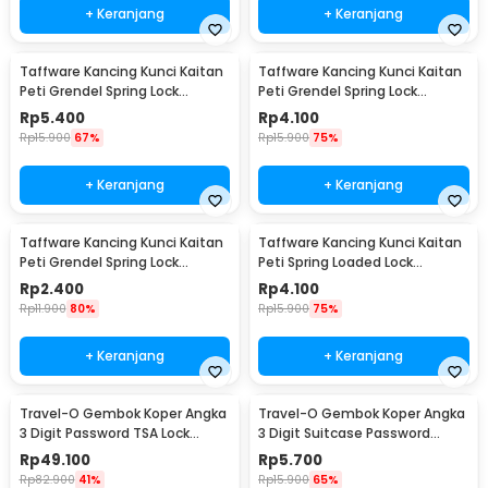
+ Keranjang
+ Keranjang
Taffware Kancing Kunci Kaitan
Taffware Kancing Kunci Kaitan
Peti Grendel Spring Lock
Peti Grendel Spring Lock
Stainless Steel L - J107
Stainless Steel M - J107
Rp
5.400
Rp
4.100
Rp
15.900
67%
Rp
15.900
75%
+ Keranjang
+ Keranjang
Taffware Kancing Kunci Kaitan
Taffware Kancing Kunci Kaitan
Peti Grendel Spring Lock
Peti Spring Loaded Lock
Stainless Steel S - J107
Stainless Steel M - J108
Rp
2.400
Rp
4.100
Rp
11.900
80%
Rp
15.900
75%
+ Keranjang
+ Keranjang
Travel-O Gembok Koper Angka
Travel-O Gembok Koper Angka
3 Digit Password TSA Lock
3 Digit Suitcase Password
Suitcase Luggage - TSA-530
Safety Lock - NTA-520
Rp
49.100
Rp
5.700
Rp
82.900
41%
Rp
15.900
65%