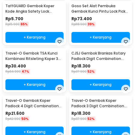
TaffGUARD Gembok Koper
Goso Set Alat Pembuka
Kode Angka Safety Lock
Gembok Kunci Pintu Lock Pick
Portable 3 Digit - Z001
Locksmith 24 PCS - 038
Rp
5.700
Rp
73.400
Rp
15.900
65%
Rp
118.900
39%
+ Keranjang
+ Keranjang
Travel-O Gembok TSA Kunci
CJSJ Gembok Brankas Rotary
Kombinasi Ritsleting Koper 3
Padlock Digit Combination
Digit - TSA-425
Padlock - CH-209
Rp
30.400
Rp
18.300
Rp
56.900
47%
Rp
37.900
52%
+ Keranjang
+ Keranjang
Travel-O Gembok Koper
Travel-O Gembok Koper
Padlock 4 Digit Combination
Padlock 3 Digit Combination
Solid Brass - NTA-500
Solid Brass - NTA-500
Rp
21.600
Rp
18.300
Rp
42.900
50%
Rp
37.900
52%
+ Keranjang
+ Keranjang