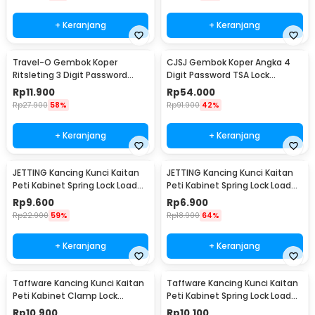
+ Keranjang
+ Keranjang
Travel-O Gembok Koper
CJSJ Gembok Koper Angka 4
Ritsleting 3 Digit Password
Digit Password TSA Lock
Suitcase Zipper Lock - NTA-320
Suitcase Luggage - TSA309
Rp
11.900
Rp
54.000
Rp
27.900
58%
Rp
91.900
42%
+ Keranjang
+ Keranjang
JETTING Kancing Kunci Kaitan
JETTING Kancing Kunci Kaitan
Peti Kabinet Spring Lock Loaded
Peti Kabinet Spring Lock Loaded
Buckle - L104
Buckle - L106
Rp
9.600
Rp
6.900
Rp
22.900
59%
Rp
18.900
64%
+ Keranjang
+ Keranjang
Taffware Kancing Kunci Kaitan
Taffware Kancing Kunci Kaitan
Peti Kabinet Clamp Lock
Peti Kabinet Spring Lock Loaded
Loaded Buckle - J504
Buckle - L103
Rp
10.900
Rp
10.100