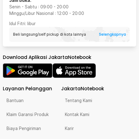
Jam buka:
Senin - Sabtu
:
09:00
-
20:00
Minggu/Libur Nasional
:
12:00
-
20:00
Idul Fitri
: libur
Selengkapnya
Beli langsung/self pickup di kota lainnya
Download Aplikasi JakartaNotebook
Layanan Pelanggan
JakartaNotebook
Bantuan
Tentang Kami
Klaim Garansi Produk
Kontak Kami
Biaya Pengiriman
Karir