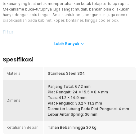
tekanan yang kuat untuk mempertahankan kotak tetap tertutup rapat.
Mekanisme buka–tutupnya juga sangat mudah, bahkan bisa dilakukan
hanya dengan satu tangan. Selain untuk peti, pengunci ini juga cocok
diaplikasikan pada kabinet, koper, kontainer, hingga cooler box.
Fitur
Kombinasi Pengait dan Pegas
Lebih Banyak
Selain mekanisme pengait, kaitan peti dari Taffware juga dilengkapi
komponen pegas di bagian samping. Sistem pegas inilah yang
Spesifikasi
memberi tekanan tambahan agar kotak tertutup rapat dan tidak
mudah terbuka. Kombinasi ini membuat kotak jauh lebih aman
meski terkena guncangan.
Material
Stainless Steel 304
Material Stainless Steel 304
Kunci peti J108 ini dibuat dari material stainless steel 304 yang kuat
Panjang Total: 67.2 mm
dan tahan lama. Tidak mudah berkarat, tidak mudah patah, dan
Plat Pengait: 24 x 15.5 x 8.4 mm
mampu menjaga keamanan peti Anda dalam jangka panjang.
Tuas: 41.2 x 14.9 mm
Dimensi
Keandalan material ini membuatnya cocok untuk penggunaan
Plat Pengunci: 33.2 x 11.2 mm
indoor maupun outdoor.
Diameter Lubang Pada Plat Pengunci: 4 mm
Lebar Antar Spring: 36 mm
Penggunaan Mudah dan Cepat
Kelebihan utama kaitan peti model pegas adalah kemudahan
Ketahanan Beban
Tahan Beban hingga 30 kg
penggunaannya. Cukup tekan tuas ke arah lubang gembok untuk
mengunci, lalu tarik tuas ke atas untuk membuka. Prosesnya jauh