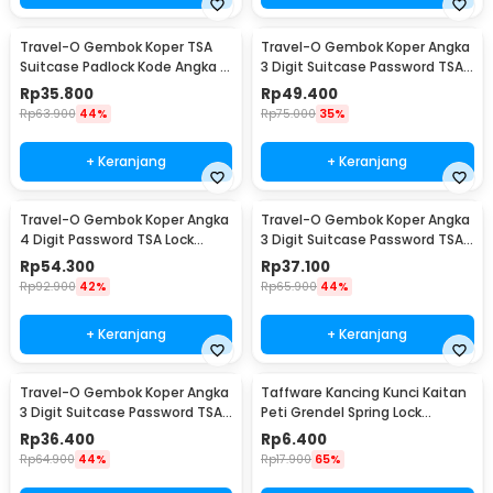
Travel-O Gembok Koper TSA
Travel-O Gembok Koper Angka
Suitcase Padlock Kode Angka 3
3 Digit Suitcase Password TSA
Digit - TSA-620
Lock - TSA-520
Rp
35.800
Rp
49.400
Rp
63.900
44%
Rp
75.000
35%
+ Keranjang
+ Keranjang
Travel-O Gembok Koper Angka
Travel-O Gembok Koper Angka
4 Digit Password TSA Lock
3 Digit Suitcase Password TSA
Travel Sentry - TSA-330
Lock - TSA-338
Rp
54.300
Rp
37.100
Rp
92.900
42%
Rp
65.900
44%
+ Keranjang
+ Keranjang
Travel-O Gembok Koper Angka
Taffware Kancing Kunci Kaitan
3 Digit Suitcase Password TSA
Peti Grendel Spring Lock
Lock - TSA-525
Stainless Steel XL - J107
Rp
36.400
Rp
6.400
Rp
64.900
44%
Rp
17.900
65%