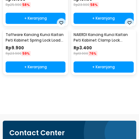
Rp
25.900
58%
Rp
23.900
58%
+ Keranjang
+ Keranjang
Taffware Kancing Kunci Kaitan
NAIERDI Kancing Kunci Kaitan
Peti Kabinet Spring Lock Loaded
Peti Kabinet Clamp Lock
Buckle Type A - A3
Loaded Buckle - J401
Rp
9.900
Rp
3.400
Rp
23.900
59%
Rp
13.900
76%
+ Keranjang
+ Keranjang
Beli Sekarang
Contact Center