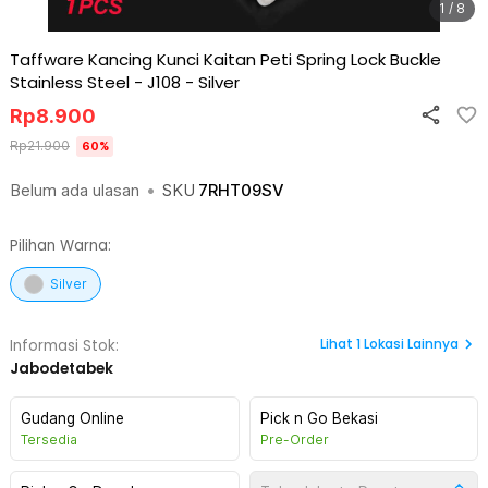
1 / 8
Taffware Kancing Kunci Kaitan Peti Spring Lock Buckle
Stainless Steel - J108
-
Silver
Rp
8.900
Rp
21.900
60
%
Belum ada ulasan
•
SKU
7RHT09SV
Pilihan Warna:
Silver
Lihat
1
Lokasi Lainnya
Informasi Stok:
Jabodetabek
Gudang Online
Pick n Go Bekasi
Tersedia
Pre-Order