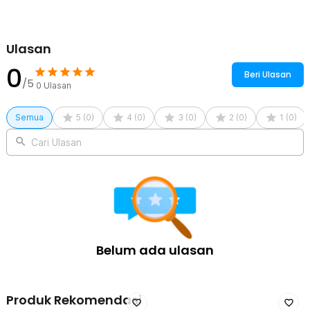
Kelengkapan Produk
Rincian yang Anda dapatkan untuk pembelian produk ini:
1 x Taffware Karabiner Gantungan Kunci Wire Puller Keychain ID
Ulasan
Holder - SN11
0
Beri Ulasan
/5
0
Ulasan
Semua
5
(
0
)
4
(
0
)
3
(
0
)
2
(
0
)
1
(
0
)
Cari Ulasan
Belum ada ulasan
Produk Rekomendasi