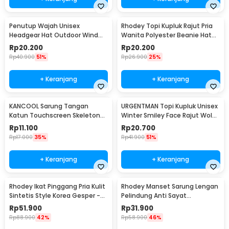
Penutup Wajah Unisex
Rhodey Topi Kupluk Rajut Pria
Headgear Hat Outdoor Wind
Wanita Polyester Beanie Hat
Mask Balaclava - P01
Winter - EC002
Rp
20.200
Rp
20.200
Rp
40.900
51%
Rp
26.900
25%
+ Keranjang
+ Keranjang
KANCOOL Sarung Tangan
URGENTMAN Topi Kupluk Unisex
Katun Touchscreen Skeleton
Winter Smiley Face Rajut Wol
All Size Unisex - YN1168
Beanie Hat - NM-DS01
Rp
11.100
Rp
20.700
Rp
17.000
35%
Rp
41.900
51%
+ Keranjang
+ Keranjang
Rhodey Ikat Pinggang Pria Kulit
Rhodey Manset Sarung Lengan
Sintetis Style Korea Gesper -
Pelindung Anti Sayat
B1033
Polyethylene Fiber - SYLC-
Rp
51.900
Rp
31.900
HB001
Rp
88.900
42%
Rp
58.900
46%