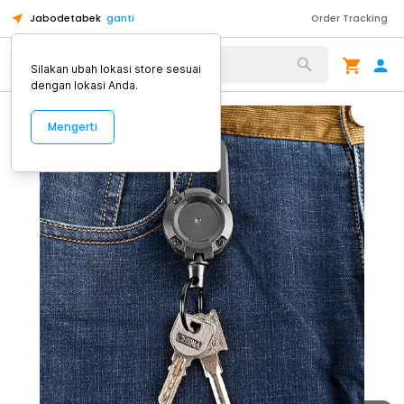
Jabodetabek
ganti
Order Tracking
Alat Kopi
Silakan ubah lokasi store sesuai
dengan lokasi Anda.
Mengerti