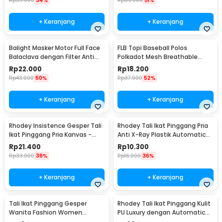
Rp
59.000
34%
Rp
39.900
51%
+ Keranjang
+ Keranjang
Balight Masker Motor Full Face
FLB Topi Baseball Polos
Balaclava dengan Filter Anti
Polkadot Mesh Breathable
Debu - CISE
Katun Poliester Cap - MZ237
Rp
22.000
Rp
18.200
Rp
43.900
50%
Rp
37.900
52%
+ Keranjang
+ Keranjang
Rhodey Insistence Gesper Tali
Rhodey Tali Ikat Pinggang Pria
Ikat Pinggang Pria Kanvas -
Anti X-Ray Plastik Automatic
2008
Buckle - 899
Rp
21.400
Rp
10.300
Rp
33.000
36%
Rp
16.000
36%
+ Keranjang
+ Keranjang
Tali Ikat Pinggang Gesper
Rhodey Tali Ikat Pinggang Kulit
Wanita Fashion Women
PU Luxury dengan Automatic
Leather Belt 110cm - LCL-HF38
Buckle - GSPR