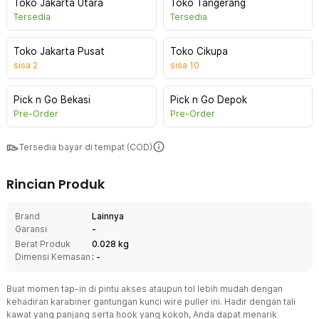
Toko Jakarta Utara
Toko Tangerang
Tersedia
Tersedia
Toko Jakarta Pusat
Toko Cikupa
sisa
2
sisa
10
Pick n Go Bekasi
Pick n Go Depok
Pre-Order
Pre-Order
Tersedia bayar di tempat (COD)
Rincian Produk
Brand
Lainnya
Garansi
-
Berat Produk
0.028 kg
Dimensi Kemasan
: -
Buat momen tap-in di pintu akses ataupun tol lebih mudah dengan
kehadiran karabiner gantungan kunci wire puller ini. Hadir dengan tali
kawat yang panjang serta hook yang kokoh, Anda dapat menarik