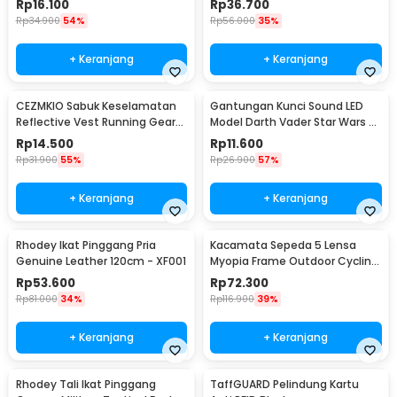
Rp
16.100
Rp
36.700
Rp
34.900
54%
Rp
56.000
35%
+ Keranjang
+ Keranjang
CEZMKIO Sabuk Keselamatan
Gantungan Kunci Sound LED
Reflective Vest Running Gear
Model Darth Vader Star Wars -
High Visibility - B08
BS-050
Rp
14.500
Rp
11.600
Rp
31.900
55%
Rp
26.900
57%
+ Keranjang
+ Keranjang
Rhodey Ikat Pinggang Pria
Kacamata Sepeda 5 Lensa
Genuine Leather 120cm - XF001
Myopia Frame Outdoor Cycling
Sunglasses - 0089
Rp
53.600
Rp
72.300
Rp
81.000
34%
Rp
116.900
39%
+ Keranjang
+ Keranjang
Rhodey Tali Ikat Pinggang
TaffGUARD Pelindung Kartu