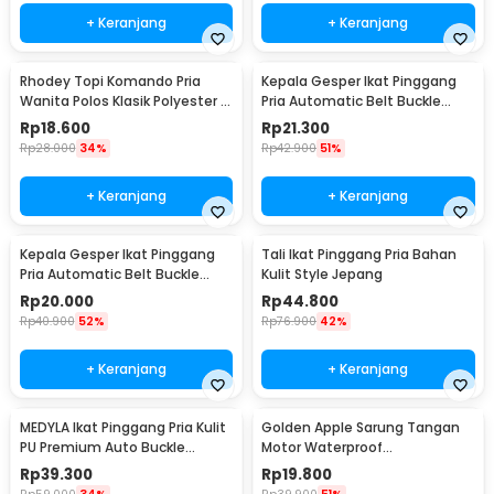
+ Keranjang
+ Keranjang
Rhodey Topi Komando Pria
Kepala Gesper Ikat Pinggang
Wanita Polos Klasik Polyester -
Pria Automatic Belt Buckle
F314
Metal Model 2 - 620
Rp
18.600
Rp
21.300
Rp
28.000
34%
Rp
42.900
51%
+ Keranjang
+ Keranjang
Kepala Gesper Ikat Pinggang
Tali Ikat Pinggang Pria Bahan
Pria Automatic Belt Buckle
Kulit Style Jepang
Metal Model 4 - 620
Rp
20.000
Rp
44.800
Rp
40.900
52%
Rp
76.900
42%
+ Keranjang
+ Keranjang
MEDYLA Ikat Pinggang Pria Kulit
Golden Apple Sarung Tangan
PU Premium Auto Buckle
Motor Waterproof
Gesper Metal Model 2 -
Touchscreen Kulit Sintetis Pria
Rp
39.300
Rp
19.800
AA7900
- 9070