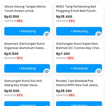
iGlove Sarung Tangan Motor
NEWZ Tang Pembolong Ikat
Touch Screen untuk
Pinggang 9 Inch Belt Punch
Smartphone dan Tablet - XT08
Plier - CA-40
Rp
12.800
Rp
36.400
Rp
28.900
56%
Rp
64.900
44%
+ Keranjang
+ Keranjang
Keysmart Gantungan Kunci
Gantungan Kunci Super Hero
Organizer Aluminium Swiss
Batman DC Comics Key Chain
Army Style Size L
Stainless Steel - GB6675
Rp
11.600
Rp
7.200
Rp
26.900
57%
Rp
18.900
62%
+ Keranjang
+ Keranjang
Gantungan Kunci Siul Anti
Rhodey Topi Baseball Pria
Hilang Key Finder Voice
Wanita NYPD New York Jeans
Induction LED - YY-315
Polyester Cap - S8R
Rp
10.500
Rp
26.200
Rp
23.900
57%
Rp
49.900
48%
+ Keranjang
+ Keranjang