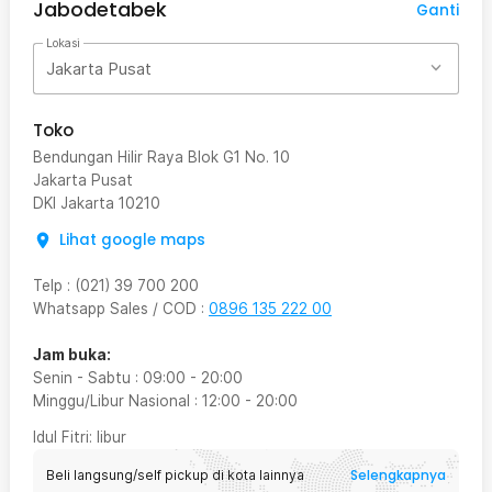
Jabodetabek
Ganti
Lokasi
Jakarta Pusat
Toko
Bendungan Hilir Raya Blok G1 No. 10
Jakarta Pusat
DKI Jakarta
10210
Lihat google maps
Telp
:
(021) 39 700 200
Whatsapp Sales / COD
:
0896 135 222 00
Jam buka:
Senin - Sabtu
:
09:00
-
20:00
Minggu/Libur Nasional
:
12:00
-
20:00
Idul Fitri
: libur
Selengkapnya
Beli langsung/self pickup di kota lainnya