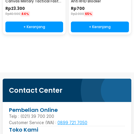
Canvas Military Tactical Fast
Anti RFID Blocker
Unlock 120cm - MU055
Rp
23.300
Rp
700
Rp
40.900
44%
Rp
2.000
65%
+ Keranjang
+ Keranjang
Beli Sekarang
Contact Center
Pembelian Online
Telp : (021) 39 700 200
Customer Service (WA) :
0899 721 7050
Toko Kami