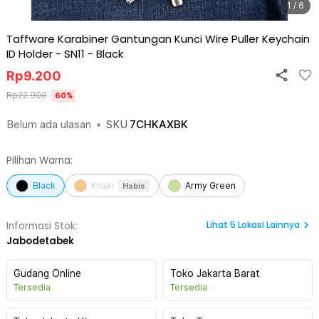
1 / 6
Taffware Karabiner Gantungan Kunci Wire Puller Keychain
ID Holder - SN11
-
Black
Rp
9.200
Rp
22.900
60
%
Belum ada ulasan
•
SKU
7CHKAXBK
Pilihan Warna:
Black
Khaki
Army Green
Habis
Lihat
5
Lokasi Lainnya
Informasi Stok:
Jabodetabek
Gudang Online
Toko Jakarta Barat
Tersedia
Tersedia