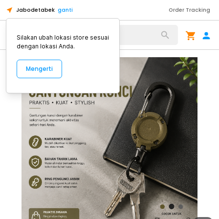
Jabodetabek
ganti
Order Tracking
Alat Kopi
Silakan ubah lokasi store sesuai
dengan lokasi Anda.
Mengerti