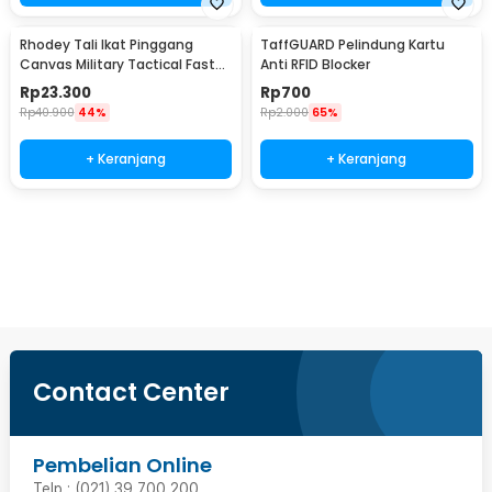
Rhodey Tali Ikat Pinggang
TaffGUARD Pelindung Kartu
Canvas Military Tactical Fast
Anti RFID Blocker
Unlock 120cm - MU055
Rp
23.300
Rp
700
Rp
40.900
44%
Rp
2.000
65%
+ Keranjang
+ Keranjang
Ingatkan Saya
Contact Center
Pembelian Online
Telp : (021) 39 700 200