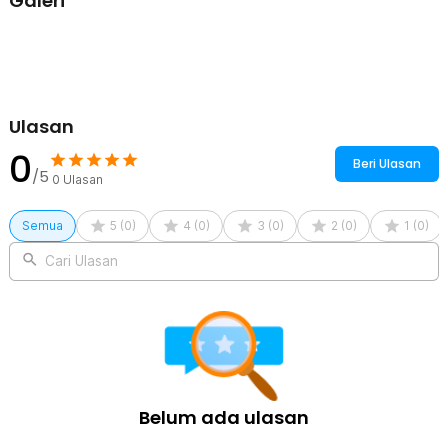
Galeri
memiliki tali yang kuat. Bagian case juga menggunakan plastik
berkualitas sehingga mampu membungkus gulungan kawat dengan
aman.
Kelengkapan Produk
Rincian yang Anda dapatkan untuk pembelian produk ini:
Ulasan
1 x Taffware Karabiner Gantungan Kunci Wire Puller Keychain ID
Holder - SN11
0
Beri Ulasan
/5
0
Ulasan
Semua
5
(
0
)
4
(
0
)
3
(
0
)
2
(
0
)
1
(
0
)
Cari Ulasan
Belum ada ulasan