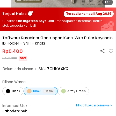
1 / 5
Terjual Habis
Tersedia kembali
Aug 2026
Gunakan fitur
Ingatkan Saya
untuk mendapatkan informasi ketika
stok tersedia kembali.
Taffware Karabiner Gantungan Kunci Wire Puller Keychain
ID Holder - SN11
-
Khaki
Rp
9.400
Rp
22.900
59
%
Belum ada ulasan
•
SKU
7CHKAXKQ
Pilihan Warna:
Black
Khaki
Army Green
Habis
Lihat
1
Lokasi Lainnya
Informasi Stok:
Jabodetabek