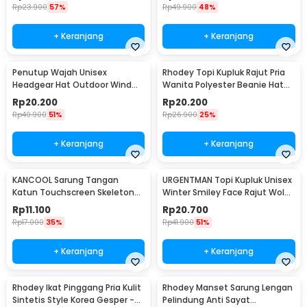
Rp
23.900
57%
Rp
49.900
48%
+ Keranjang
+ Keranjang
Penutup Wajah Unisex
Rhodey Topi Kupluk Rajut Pria
Headgear Hat Outdoor Wind
Wanita Polyester Beanie Hat
Mask Balaclava - P01
Winter - EC002
Rp
20.200
Rp
20.200
Rp
40.900
51%
Rp
26.900
25%
+ Keranjang
+ Keranjang
KANCOOL Sarung Tangan
URGENTMAN Topi Kupluk Unisex
Katun Touchscreen Skeleton
Winter Smiley Face Rajut Wol
All Size Unisex - YN1168
Beanie Hat - NM-DS01
Rp
11.100
Rp
20.700
Rp
17.000
35%
Rp
41.900
51%
+ Keranjang
+ Keranjang
Rhodey Ikat Pinggang Pria Kulit
Rhodey Manset Sarung Lengan
Sintetis Style Korea Gesper -
Pelindung Anti Sayat