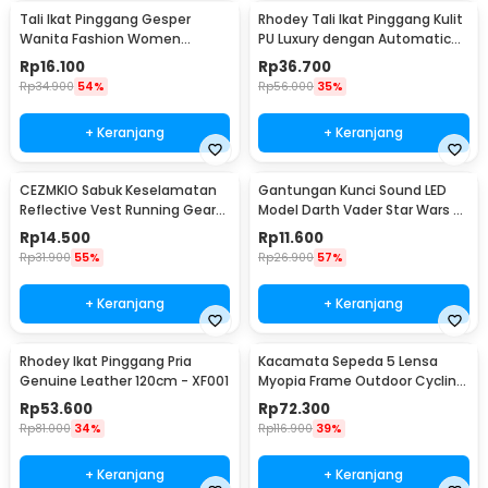
Tali Ikat Pinggang Gesper
Rhodey Tali Ikat Pinggang Kulit
Wanita Fashion Women
PU Luxury dengan Automatic
Leather Belt 110cm - LCL-HF38
Buckle - GSPR
Rp
16.100
Rp
36.700
Rp
34.900
54%
Rp
56.000
35%
+ Keranjang
+ Keranjang
CEZMKIO Sabuk Keselamatan
Gantungan Kunci Sound LED
Reflective Vest Running Gear
Model Darth Vader Star Wars -
High Visibility - B08
BS-050
Rp
14.500
Rp
11.600
Rp
31.900
55%
Rp
26.900
57%
+ Keranjang
+ Keranjang
Rhodey Ikat Pinggang Pria
Kacamata Sepeda 5 Lensa
Genuine Leather 120cm - XF001
Myopia Frame Outdoor Cycling
Sunglasses - 0089
Rp
53.600
Rp
72.300
Rp
81.000
34%
Rp
116.900
39%
+ Keranjang
+ Keranjang