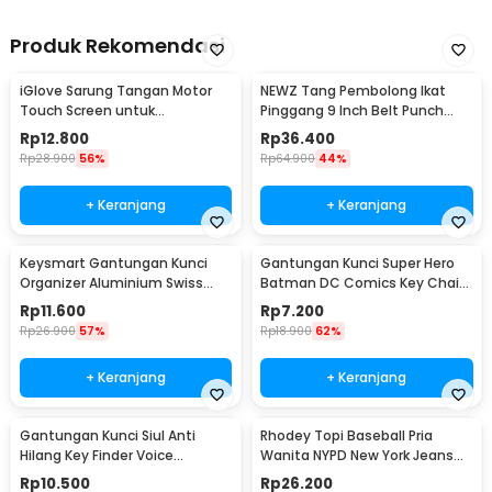
Produk Rekomendasi
iGlove Sarung Tangan Motor
NEWZ Tang Pembolong Ikat
Touch Screen untuk
Pinggang 9 Inch Belt Punch
Smartphone dan Tablet - XT08
Plier - CA-40
Rp
12.800
Rp
36.400
Rp
28.900
56%
Rp
64.900
44%
+ Keranjang
+ Keranjang
Keysmart Gantungan Kunci
Gantungan Kunci Super Hero
Organizer Aluminium Swiss
Batman DC Comics Key Chain
Army Style Size L
Stainless Steel - GB6675
Rp
11.600
Rp
7.200
Rp
26.900
57%
Rp
18.900
62%
+ Keranjang
+ Keranjang
Gantungan Kunci Siul Anti
Rhodey Topi Baseball Pria
Hilang Key Finder Voice
Wanita NYPD New York Jeans
Induction LED - YY-315
Polyester Cap - S8R
Rp
10.500
Rp
26.200