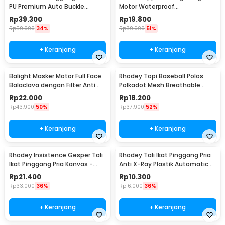
PU Premium Auto Buckle
Motor Waterproof
Gesper Metal Model 2 -
Touchscreen Kulit Sintetis Pria
Rp
39.300
Rp
19.800
AA7900
- 9070
Rp
59.000
34%
Rp
39.900
51%
+ Keranjang
+ Keranjang
Balight Masker Motor Full Face
Rhodey Topi Baseball Polos
Balaclava dengan Filter Anti
Polkadot Mesh Breathable
Debu - CISE
Katun Poliester - MZ237
Rp
22.000
Rp
18.200
Rp
43.900
50%
Rp
37.900
52%
+ Keranjang
+ Keranjang
Rhodey Insistence Gesper Tali
Rhodey Tali Ikat Pinggang Pria
Ikat Pinggang Pria Kanvas -
Anti X-Ray Plastik Automatic
2008
Buckle - 899
Rp
21.400
Rp
10.300
Rp
33.000
36%
Rp
16.000
36%
+ Keranjang
+ Keranjang