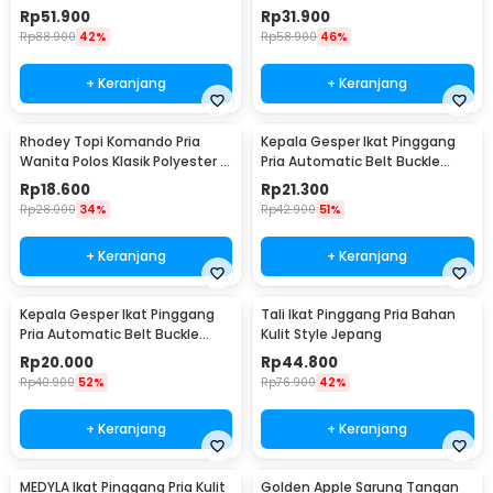
B1033
Polyethylene Fiber - SYLC-
Rp
51.900
Rp
31.900
HB001
Rp
88.900
42%
Rp
58.900
46%
+ Keranjang
+ Keranjang
Rhodey Topi Komando Pria
Kepala Gesper Ikat Pinggang
Wanita Polos Klasik Polyester -
Pria Automatic Belt Buckle
F314
Metal Model 2 - 620
Rp
18.600
Rp
21.300
Rp
28.000
34%
Rp
42.900
51%
+ Keranjang
+ Keranjang
Kepala Gesper Ikat Pinggang
Tali Ikat Pinggang Pria Bahan
Pria Automatic Belt Buckle
Kulit Style Jepang
Metal Model 4 - 620
Rp
20.000
Rp
44.800
Rp
40.900
52%
Rp
76.900
42%
+ Keranjang
+ Keranjang
MEDYLA Ikat Pinggang Pria Kulit
Golden Apple Sarung Tangan