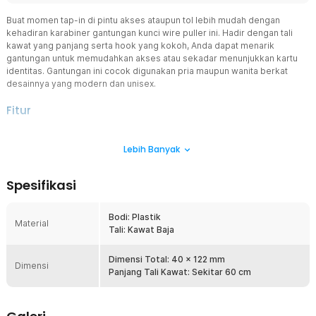
Buat momen tap-in di pintu akses ataupun tol lebih mudah dengan
kehadiran karabiner gantungan kunci wire puller ini. Hadir dengan tali
kawat yang panjang serta hook yang kokoh, Anda dapat menarik
gantungan untuk memudahkan akses atau sekadar menunjukkan kartu
identitas. Gantungan ini cocok digunakan pria maupun wanita berkat
desainnya yang modern dan unisex.
Fitur
Desain Sederhana
Lebih Banyak
Karabiner gantungan ini menggunakan desain sederhana dengan
pola menarik yang tampak modern. Anda bisa menjadikan
gantungan ini sebagai aksesori di tas, selipkan di lubang gesper,
Spesifikasi
ataupun langsung dikenakan di lanyard.
Hadir dengan Tali
Bodi: Plastik
Pada bagian bawah terdapat tali kawat yang bisa ditarik. Fitur ini
Material
Tali: Kawat Baja
membuat Anda dapat menarik apa pun yang digantungkan pada
pengait seperti kartu e-money, kartu identitas, dan lain-lain. Cukup
tarik kartu ke tempat yang diinginkan tanpa perlu melepas kartu
Dimensi Total: 40 x 122 mm
Dimensi
seutuhnya.
Panjang Tali Kawat: Sekitar 60 cm
Material Berkualitas
Paduan material kawat baja membuat karabiner gantungan ini