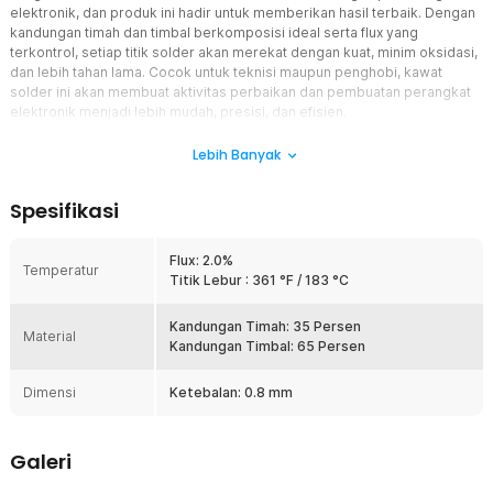
elektronik, dan produk ini hadir untuk memberikan hasil terbaik. Dengan
kandungan timah dan timbal berkomposisi ideal serta flux yang
terkontrol, setiap titik solder akan merekat dengan kuat, minim oksidasi,
dan lebih tahan lama. Cocok untuk teknisi maupun penghobi, kawat
solder ini akan membuat aktivitas perbaikan dan pembuatan perangkat
elektronik menjadi lebih mudah, presisi, dan efisien.
Fitur
Lebih Banyak
Lengkapi Peralatan Perbaikan Anda
Spesifikasi
Dengan kawat solder ini, Anda bisa menyelesaikan berbagai
proyek elektronik dengan hasil yang lebih profesional. Sambungan
antar komponen akan lebih stabil, kuat, dan tahan lama sehingga
Flux: 2.0%
Temperatur
perangkat elektronik Anda bekerja dengan optimal.
Titik Lebur : 361 °F / 183 °C
Diameter 0.8 mm
Ukuran kawat 0.8 mm membuatnya serbaguna untuk berbagai jenis
Kandungan Timah: 35 Persen
Material
PCB, khususnya papan sirkuit berukuran sedang. Ketebalan ini
Kandungan Timbal: 65 Persen
memudahkan kontrol saat memanaskan timah, sehingga cocok
digunakan baik untuk pekerjaan detail maupun general.
Dimensi
Ketebalan: 0.8 mm
Komposisi Sn35/Pb65 Berkualitas Tinggi
Menggunakan campuran timah 35% dan timbal 65% dengan kualitas
Galeri
terjamin, kawat solder ini mampu meleleh lebih cepat dan merata.
Hasilnya, sambungan lebih konsisten dengan risiko cacat solder