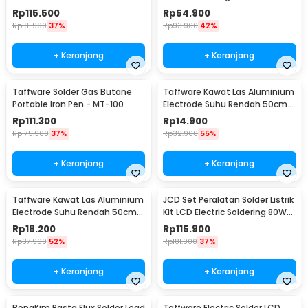
Resistant 450x300mm - S-160
Rp
115.500
Rp
54.900
Rp
181.900
37%
Rp
93.900
42%
+ Keranjang
+ Keranjang
Taffware Solder Gas Butane
Taffware Kawat Las Aluminium
Portable Iron Pen - MT-100
Electrode Suhu Rendah 50cm
20 PCS 1.6mm - M127271
Rp
111.300
Rp
14.900
Rp
175.900
37%
Rp
32.900
55%
+ Keranjang
+ Keranjang
Taffware Kawat Las Aluminium
JCD Set Peralatan Solder Listrik
Electrode Suhu Rendah 50cm
Kit LCD Electric Soldering 80W
20 PCS 2.0mm - M127271
220V - CS-908S A
Rp
18.200
Rp
115.900
Rp
37.900
52%
Rp
181.900
37%
+ Keranjang
+ Keranjang
BongKim Pasta Flux Solder Lead
Taffware Electric Solder LCD