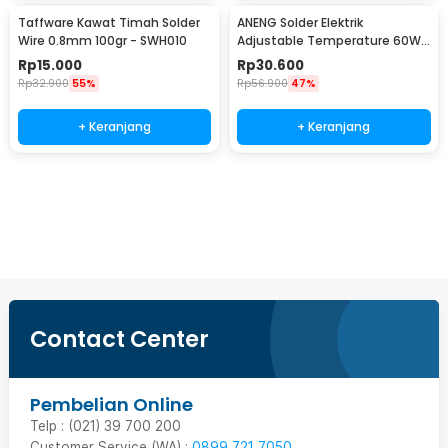
Taffware Kawat Timah Solder
ANENG Solder Elektrik
Wire 0.8mm 100gr - SWH010
Adjustable Temperature 60W
- SL101
Rp
15.000
Rp
30.600
Rp
32.900
55%
Rp
56.900
47%
+ Keranjang
+ Keranjang
Beli Sekarang
Contact Center
Pembelian Online
Telp : (021) 39 700 200
Customer Service (WA) :
0899 721 7050