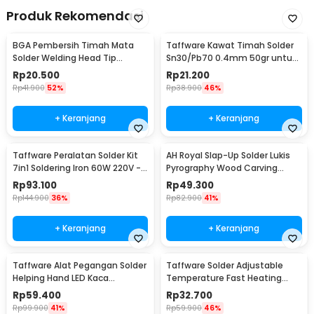
Produk Rekomendasi
BGA Pembersih Timah Mata
Taffware Kawat Timah Solder
Solder Welding Head Tip
Sn30/Pb70 0.4mm 50gr untuk
Cleaning
PCB Elektronik 0.4mm
Rp
20.500
Rp
21.200
Rp
41.900
52%
Rp
38.900
46%
+ Keranjang
+ Keranjang
Taffware Peralatan Solder Kit
AH Royal Slap-Up Solder Lukis
7in1 Soldering Iron 60W 220V -
Pyrography Wood Carving
CS-31 E
Soldering Iron - PAC904
Rp
93.100
Rp
49.300
Rp
144.900
36%
Rp
82.900
41%
+ Keranjang
+ Keranjang
Taffware Alat Pegangan Solder
Taffware Solder Adjustable
Helping Hand LED Kaca
Temperature Fast Heating
Pembesar 3.5X - TE-801
60W with 5 Tips - CS-31 A
Rp
59.400
Rp
32.700
Rp
99.900
41%
Rp
59.900
46%