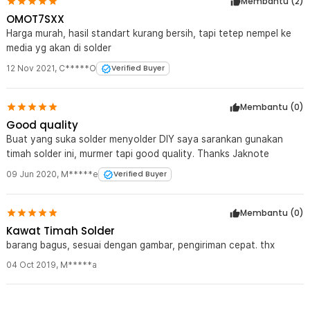
Membantu (
2
)
OMOT7SXX
Harga murah, hasil standart kurang bersih, tapi tetep nempel ke
media yg akan di solder
12 Nov 2021
,
C*****O
Verified Buyer
Membantu (
0
)
Good quality
Buat yang suka solder menyolder DIY saya sarankan gunakan
timah solder ini, murmer tapi good quality. Thanks Jaknote
09 Jun 2020
,
M*****e
Verified Buyer
Membantu (
0
)
Kawat Timah Solder
barang bagus, sesuai dengan gambar, pengiriman cepat. thx
04 Oct 2019
,
M*****a