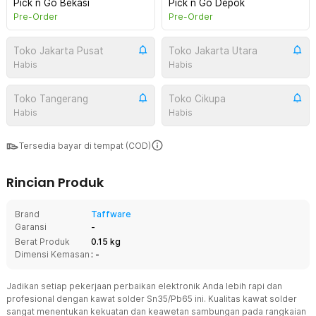
Pick n Go Bekasi
Pick n Go Depok
Pre-Order
Pre-Order
Toko Jakarta Pusat
Toko Jakarta Utara
Habis
Habis
Toko Tangerang
Toko Cikupa
Habis
Habis
Tersedia bayar di tempat (COD)
Rincian Produk
Brand
Taffware
Garansi
-
Berat Produk
0.15 kg
Dimensi Kemasan
: -
Jadikan setiap pekerjaan perbaikan elektronik Anda lebih rapi dan
profesional dengan kawat solder Sn35/Pb65 ini. Kualitas kawat solder
sangat menentukan kekuatan dan keawetan sambungan pada rangkaian