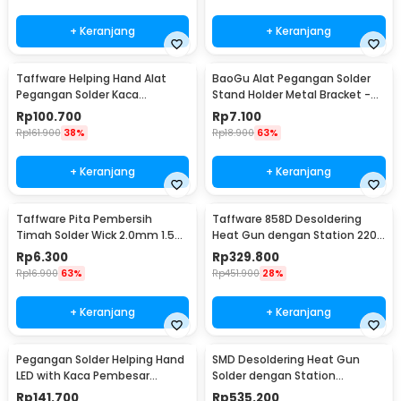
+ Keranjang
+ Keranjang
Taffware Helping Hand Alat
BaoGu Alat Pegangan Solder
Pegangan Solder Kaca
Stand Holder Metal Bracket -
Pembesar LED - MG16129-C
DBL-X10
Rp
100.700
Rp
7.100
Rp
161.900
38%
Rp
18.900
63%
+ Keranjang
+ Keranjang
Taffware Pita Pembersih
Taffware 858D Desoldering
Timah Solder Wick 2.0mm 1.5M
Heat Gun dengan Station 220V
- CP-2015
750W
Rp
6.300
Rp
329.800
Rp
16.900
63%
Rp
451.900
28%
+ Keranjang
+ Keranjang
Pegangan Solder Helping Hand
SMD Desoldering Heat Gun
LED with Kaca Pembesar
Solder dengan Station
Magnifier 3X/4.5X - TH-7023
220V/700W - KS8586
Rp
141.700
Rp
535.200