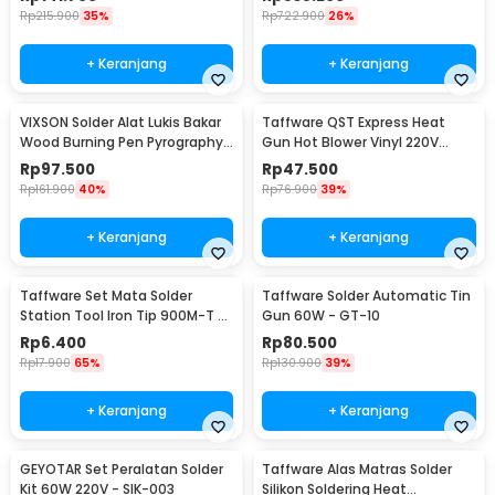
Rp
215.900
35%
Rp
722.900
26%
+ Keranjang
+ Keranjang
VIXSON Solder Alat Lukis Bakar
Taffware QST Express Heat
Wood Burning Pen Pyrography
Gun Hot Blower Vinyl 220V
60W 36 Set - CS-31 D
300W - QST-220
Rp
97.500
Rp
47.500
Rp
161.900
40%
Rp
76.900
39%
+ Keranjang
+ Keranjang
Taffware Set Mata Solder
Taffware Solder Automatic Tin
Station Tool Iron Tip 900M-T 5
Gun 60W - GT-10
PCS - BI5044
Rp
6.400
Rp
80.500
Rp
17.900
65%
Rp
130.900
39%
+ Keranjang
+ Keranjang
GEYOTAR Set Peralatan Solder
Taffware Alas Matras Solder
Kit 60W 220V - SIK-003
Silikon Soldering Heat