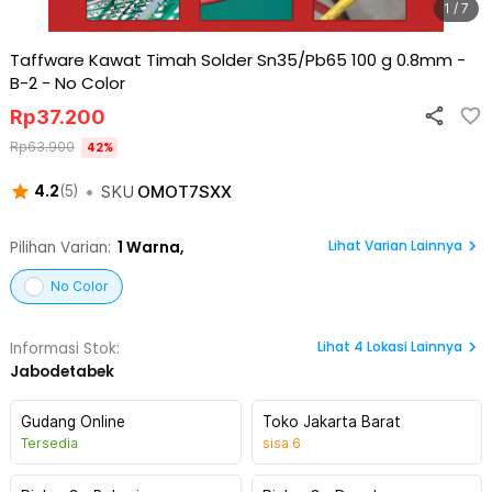
1 / 7
Taffware Kawat Timah Solder Sn35/Pb65 100 g 0.8mm -
B-2
-
No Color
Rp
37.200
Rp
63.900
42
%
•
SKU
OMOT7SXX
4.2
(
5
)
Lihat Varian Lainnya
Pilihan Varian:
1
Warna,
No Color
Lihat
4
Lokasi Lainnya
Informasi Stok:
Jabodetabek
Gudang Online
Toko Jakarta Barat
Tersedia
sisa
6