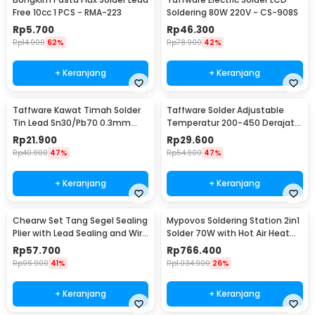
Free 10cc 1 PCS - RMA-223
Soldering 80W 220V - CS-908S
Rp
5.700
Rp
46.300
Rp
14.900
62%
Rp
78.900
42%
+ Keranjang
+ Keranjang
Taffware Kawat Timah Solder
Taffware Solder Adjustable
Tin Lead Sn30/Pb70 0.3mm
Temperatur 200-450 Derajat
50g
Celcius 220V 60W - CS-31 B
Rp
21.900
Rp
29.600
Rp
40.900
47%
Rp
54.900
47%
+ Keranjang
+ Keranjang
Chearw Set Tang Segel Sealing
Mypovos Soldering Station 2in1
Plier with Lead Sealing and Wire
Solder 70W with Hot Air Heat
- CW01
Gun 750W - 8582D
Rp
57.700
Rp
766.400
Rp
96.900
41%
Rp
1.034.900
26%
+ Keranjang
+ Keranjang