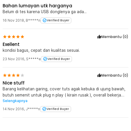
Bahan lumayan utk harganya
Belum di tes karena USB donglenya ga ada...
16 Nov 2018
,
B*****n
Verified Buyer
Membantu (
0
)
Exellent
kondisi bagus, cepat dan kualitas sesuai.
23 Nov 2016
,
S*****e
Verified Buyer
Membantu (
0
)
Nice stuff
Barang kelihatan garing, cover tuts agak kebuka di ujung bawah,
butuh semenit untuk plug n play ( kirain rusak ), overall bekerja
Selengkapnya
dengan baik, harga murah, semoga awet.....
14 Nov 2016
,
J*****n
Verified Buyer