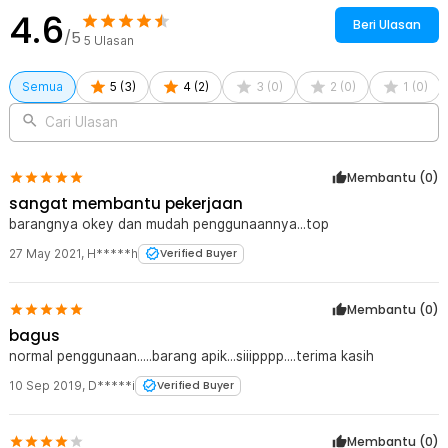
4.6
Beri Ulasan
/5
5
Ulasan
Semua
5
(
3
)
4
(
2
)
3
(
0
)
2
(
0
)
1
(
0
)
Cari Ulasan
Membantu (
0
)
sangat membantu pekerjaan
barangnya okey dan mudah penggunaannya...top
27 May 2021
,
H*****h
Verified Buyer
Membantu (
0
)
bagus
normal penggunaan.....barang apik...siiipppp....terima kasih
10 Sep 2019
,
D*****i
Verified Buyer
Membantu (
0
)