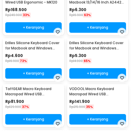
Wired USB Ergonomic - MK120
Macbook 13/14/16 Inch A2442
A2485 A2681 - LK20
Rp
168.500
Rp
6.300
Rp
249.900
33%
Rp
16.900
63%
+ Keranjang
+ Keranjang
Erilles Silicone Keyboard Cover
Erilles Silicone Keyboard Cover
for Macbook and Windows
for Macbook and Windows
Laptop 13-14 Inch - H5
Laptop 15-17 Inch - H5
Rp
4.600
Rp
5.300
Rp
16.900
73%
Rp
14.900
65%
+ Keranjang
+ Keranjang
TaffGEAR Macro Keyboard
VODOOL Macro Keyboard
Macropad Wired USB
Macropad Wired USB
Mechanical Gaming Shortcut -
Mechanical Gaming Shortcut -
Rp
81.900
Rp
141.900
VD3
VD6R
Rp
129.900
37%
Rp
215.900
35%
+ Keranjang
+ Keranjang