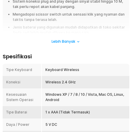
Sistem koneksi plug and play dengan sinyal stabil hingga 10 M,
tak perlu repot akan kabel panjang.
Mengadopsi scissor switch untuk sensasi klik yang nyaman dan
taktis tanpa terasa lelah.
Jenis baterai yang digunakan mudah didapatkan di toko sekitar
Anda, jadi lebih mudah dibawa ke mana saja.
Lebih Banyak
Overview
Wireless numeric keypad Taffware i120 merupakan solusi praktis untuk
Spesifikasi
laptop atau komputer yang tidak memiliki numpad bawaan. Keypad
angka wireless ini memudahkan input angka pada pekerjaan seperti
akuntansi, kasir, atau pengolahan data. Menggunakan koneksi numpad
Tipe Keyboard
Keyboard Wireless
wireless 2.4 GHz dengan USB receiver, numeric keypad laptop ini stabil
hingga jarak 10 M dan siap digunakan dengan sistem plug and play.
Koneksi
Wireless 2.4 GHz
Fitur
Kesesuaian
Windows XP / 7 / 8 / 10 / Vista, Mac OS, Linux,
Sistem Operasi
Android
Solusi Praktis untuk Laptop Tanpa Numpad
Wireless numeric keypad ini dirancang khusus untuk melengkapi
laptop yang tidak memiliki numeric keypad atau numpad bawaan.
Tipe Baterai
1 x AAA (Tidak Termasuk)
Dengan menggunakan keypad angka wireless, pengguna dapat
melakukan input angka secara lebih cepat saat bekerja dengan
Daya / Power
5 V DC
spreadsheet, software akuntansi, maupun sistem kasir. Kehadiran