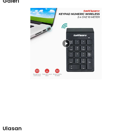
Galeri
menghasilkan suara ketikan yang lebih halus sehingga tidak
mengganggu lingkungan kerja.
Desain Ringkas dan Portabel
Wireless numeric keypad ini memiliki desain yang tipis dan ringan
sehingga mudah dibawa bersama laptop. Ukurannya yang compact
membuat numpad USB dapat dimasukkan ke dalam tas laptop
tanpa memakan banyak ruang. Dengan desain minimalis dan tanpa
kabel, keypad angka wireless ini juga membantu menjaga meja
kerja tetap rapi dan nyaman digunakan.
Hemat Daya Menggunakan Baterai AAA
Numeric keypad laptop ini menggunakan 1 baterai AAA sebagai
sumber daya sehingga mudah diganti kapan saja. Konsumsi daya
yang efisien membuat numpad wireless dapat digunakan dalam
waktu lama tanpa sering mengganti baterai. Selain itu, terdapat
indikator LED yang membantu pengguna mengetahui status aktif
dari keypad angka wireless saat sedang digunakan.
Kelengkapan Produk
Rincian yang Anda dapatkan untuk pembelian produk ini:
1 x Taffware Keyboard Numeric Numpad Wireless Mini 2.4GHz
Scissor Switch - i120
1 x Dongle USB
Ulasan