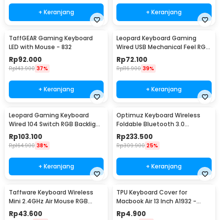
+ Keranjang
+ Keranjang
TaffGEAR Gaming Keyboard
Leopard Keyboard Gaming
LED with Mouse - 832
Wired USB Mechanical Feel RGB
LED 104 Keys - G20
Rp
92.000
Rp
72.100
Rp
143.900
37%
Rp
116.900
39%
+ Keranjang
+ Keranjang
Leopard Gaming Keyboard
Optimuz Keyboard Wireless
Wired 104 Switch RGB Backlight
Foldable Bluetooth 3.0
- G700
Touchpad - B033
Rp
103.100
Rp
233.500
Rp
164.900
38%
Rp
309.900
25%
+ Keranjang
+ Keranjang
Taffware Keyboard Wireless
TPU Keyboard Cover for
Mini 2.4GHz Air Mouse RGB
Macbook Air 13 Inch A1932 -
Touchpad - I8
4WC3P
Rp
43.600
Rp
4.900