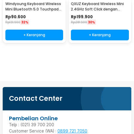
Windyoung Keyboard Wireless
QXUZ Keyboard Wireless Mini
Mini Bluetooth 5.0 Touchpad
2.4GHz Soft Click dengan
Rechargeable - WD21
Touchpad - JP136G
Rp
90.600
Rp
199.900
Rp
131.900
32%
Rp
281.900
30%
+ Keranjang
+ Keranjang
Beli Sekarang
Contact Center
Pembelian Online
Telp : (021) 39 700 200
Customer Service (WA) :
0899 721 7050