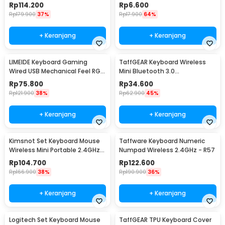
Ergonomic - JP106
2020 A2289 - LK19
Rp
114.200
Rp
6.600
Rp
179.900
37%
Rp
17.900
64%
+ Keranjang
+ Keranjang
LIMEIDE Keyboard Gaming
TaffGEAR Keyboard Wireless
Wired USB Mechanical Feel RGB
Mini Bluetooth 3.0
104 Key - GTX300
Rechargeable - JP100
Rp
75.800
Rp
34.600
Rp
121.900
38%
Rp
62.900
45%
+ Keranjang
+ Keranjang
Kimsnot Set Keyboard Mouse
Taffware Keyboard Numeric
Wireless Mini Portable 2.4GHz
Numpad Wireless 2.4GHz - R57
Ergonomic - KM-911
Rp
104.700
Rp
122.600
Rp
166.900
38%
Rp
190.900
36%
+ Keranjang
+ Keranjang
Logitech Set Keyboard Mouse
TaffGEAR TPU Keyboard Cover