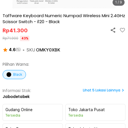
1 / 9
Taffware Keyboard Numeric Numpad Wireless Mini 2.4GHz
Scissor Switch - i120
-
Black
Rp
41.300
Rp
71.900
43
%
•
SKU
OMKY0XBK
4.6
(
5
)
Pilihan Warna:
Black
Lihat
5
Lokasi Lainnya
Informasi Stok:
Jabodetabek
Gudang Online
Toko Jakarta Pusat
Tersedia
Tersedia