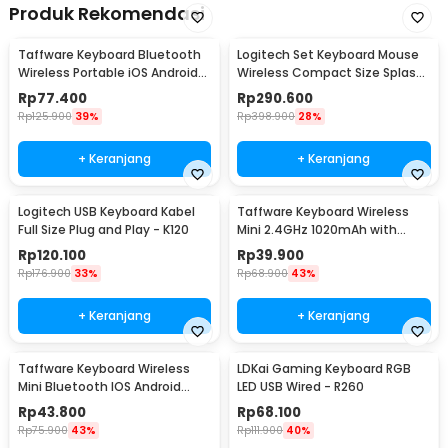
Produk Rekomendasi
Taffware Keyboard Bluetooth
Logitech Set Keyboard Mouse
Wireless Portable iOS Android
Wireless Compact Size Splash
Windows PC - BK3001
Proof 2.4GHz - MK220
Rp
77.400
Rp
290.600
Rp
125.900
39%
Rp
398.900
28%
+ Keranjang
+ Keranjang
Logitech USB Keyboard Kabel
Taffware Keyboard Wireless
Full Size Plug and Play - K120
Mini 2.4GHz 1020mAh with
Touchpad Air Mouse - i8
Rp
120.100
Rp
39.900
Rp
176.900
33%
Rp
68.900
43%
+ Keranjang
+ Keranjang
Taffware Keyboard Wireless
LDKai Gaming Keyboard RGB
Mini Bluetooth IOS Android
LED USB Wired - R260
Rechargeable - KM78D
Rp
43.800
Rp
68.100
Rp
75.900
43%
Rp
111.900
40%