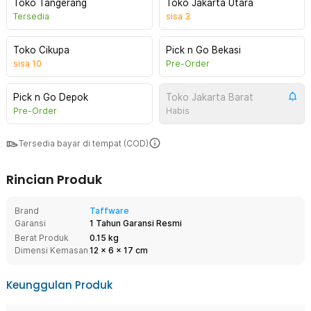
Toko Tangerang
Toko Jakarta Utara
Tersedia
sisa
3
Toko Cikupa
Pick n Go Bekasi
sisa
10
Pre-Order
Pick n Go Depok
Toko Jakarta Barat
Pre-Order
Habis
Tersedia bayar di tempat (COD)
Rincian Produk
Brand
Taffware
Garansi
1 Tahun Garansi Resmi
Berat Produk
0.15 kg
Dimensi Kemasan
12
x
6
x
17
cm
Keunggulan Produk