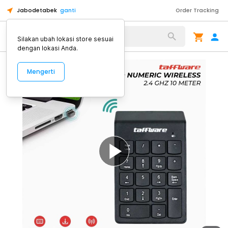
Jabodetabek
ganti
Order Tracking
Alat Kopi
Silakan ubah lokasi store sesuai
dengan lokasi Anda.
Mengerti