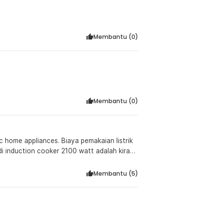
Membantu (
0
)
Membantu (
0
)
ic home appliances. Biaya pemakaian listrik
 di induction cooker 2100 watt adalah kira2
Membantu (
5
)