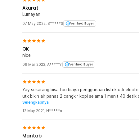
Akurat
Lumayan
07 May 2022
,
S*****S
Verified Buyer
OK
nice
09 Mar 2022
,
A*****n
Verified Buyer
Yay sekarang bisa tau biaya penggunaan listrik utk electr
utk bikin air panas 2 cangkir kopi selama 1 menit 40 detik
Selengkapnya
Rp 82 saja.
12 May 2021
,
H*****n
Mantab