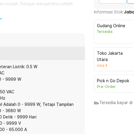
ngan mudah. Dengan mengetahui jumlah
dapat mengatur pemakaian elektronik agar
Informasi Stok:
Jab
Gudang Online
Tersedia
 yang digunakan ketika peralatan listrik
n berapa banyak biaya listrik yang
gkat elektronik saja.
Toko Jakarta
Utara
 dengan menghubungkan alat ini pada
sisa
4
eran Listrik: 0.5 W
nda dapat menyambungkan beragam
 AC
alat ini. Bila listrik tercabut atau mati,
0 - 9999 W
 saja penghitungan waktunya yang
Pick n Go Depok
Pre-Order
250 VAC
 Hz
Tersedia bayar d
l Adalah 0 - 9999 W, Tetapi Tampilan
:
0 - 3680 W
a Listrik Rumah - KWE-PM01
 Detik - 9999 Hari
 0 - 9999 V
000 - 65.000 A