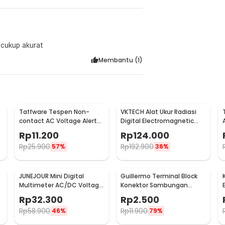
a cukup akurat
Membantu (
1
)
Taffware Tespen Non-
VKTECH Alat Ukur Radiasi
contact AC Voltage Alert
Digital Electromagnetic
Detector 90-1000V - VD02
Radiation Detector - DT-
Rp
11.200
Rp
124.000
1130
Rp
25.900
Rp
192.900
57%
36%
JUNEJOUR Mini Digital
Guillermo Terminal Block
r
Multimeter AC/DC Voltage
Konektor Sambungan
Tester 1999 Count - XL830L
Kabel Listrik 1 PCS PCT-222
Rp
32.300
Rp
2.500
- GTB6
Rp
58.900
Rp
11.900
46%
79%