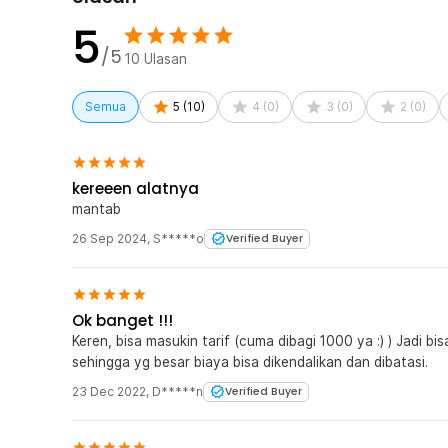
5
/5
10
Ulasan
Semua
5
(
10
)
4
(
0
)
3
(
0
)
2
(
0
)
kereeen alatnya
mantab
26 Sep 2024
,
S*****o
Verified Buyer
Ok banget !!!
Keren, bisa masukin tarif (cuma dibagi 1000 ya :) ) Jadi b
sehingga yg besar biaya bisa dikendalikan dan dibatasi.
23 Dec 2022
,
D*****n
Verified Buyer