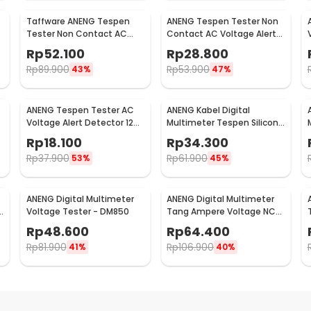
Taffware ANENG Tespen
ANENG Tespen Tester Non
Tester Non Contact AC
Contact AC Voltage Alert
Voltage Detector 12V-
Detector 12-1000V - VD802
Rp
52.100
Rp
28.800
1000V - VC1017
Rp
89.900
Rp
53.900
43%
47%
ANENG Tespen Tester AC
ANENG Kabel Digital
Voltage Alert Detector 12V-
Multimeter Tespen Silicon
1000V - VD806
Rubber Wire 1000V - PT3003
Rp
18.100
Rp
34.300
Rp
37.900
Rp
61.900
53%
45%
ANENG Digital Multimeter
ANENG Digital Multimeter
e
Voltage Tester - DM850
Tang Ampere Voltage NCV
Tester Clamp 600V - MT87
Rp
48.600
Rp
64.400
Rp
81.900
Rp
106.900
41%
40%