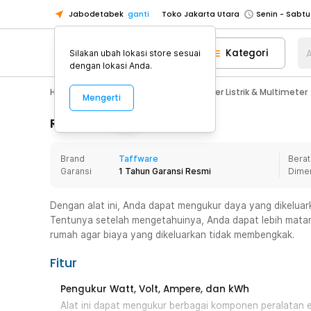
Jabodetabek
ganti
Toko Jakarta Utara
Toko Tangerang
Kategori
A
Silakan ubah lokasi store sesuai
Toko Cikupa
dengan lokasi Anda.
Pick n Go Jakarta Barat
Senin - J
Home Appliance
Perkakas
Tester Listrik & Multimeter
Mengerti
Pick n Go Bekasi
Senin - Jumat (08
Pick n Go Depok
Senin - Jumat (08
Rincian Produk
Toko Jakarta Pusat
Senin - Sabtu
Brand
Taffware
Berat
Toko Jakarta Barat
Senin - Sabtu
Garansi
1 Tahun Garansi Resmi
Dime
Toko Jakarta Utara
Toko Tangerang
Dengan alat ini, Anda dapat mengukur daya yang dikeluark
Tentunya setelah mengetahuinya, Anda dapat lebih matan
Toko Cikupa
rumah agar biaya yang dikeluarkan tidak membengkak.
Pick n Go Jakarta Barat
Senin - J
Fitur
Pick n Go Bekasi
Senin - Jumat (08
Pick n Go Depok
Senin - Jumat (08
Pengukur Watt, Volt, Ampere, dan kWh
Alat ini dapat mengukur berbagai komponen peralatan el