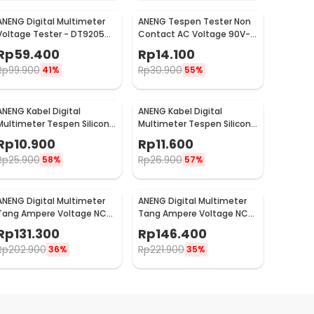
ANENG Digital Multimeter
ANENG Tespen Tester Non
Voltage Tester - DT9205A-
Contact AC Voltage 90V-
3
1000V - 1AC-D Plus
Rp
59.400
Rp
14.100
Rp
99.900
Rp
30.900
41%
55%
ANENG Kabel Digital
ANENG Kabel Digital
Multimeter Tespen Silicon
Multimeter Tespen Silicon
Rubber Wire 10A 1000V -
Rubber Wire 10A 1000V -
Rp
10.900
Rp
11.600
PT1005
PT1004
Rp
25.900
Rp
26.900
58%
57%
ANENG Digital Multimeter
ANENG Digital Multimeter
Tang Ampere Voltage NCV
Tang Ampere Voltage NCV
Tester Clamp 600V - ST201
Tester Clamp Screen -
Rp
131.300
Rp
146.400
ST202
Rp
202.900
Rp
221.900
36%
35%