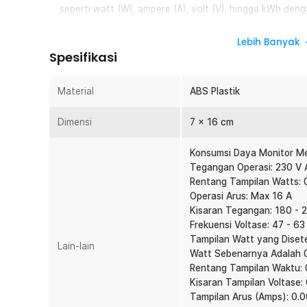
seperti watt (W), ampere (A), volt (V), hingga kWh de
satuan listrik dari barang elektronik, maka Anda juga 
pengeluaran lebih hemat.
Lebih Banyak
Spesifikasi
Pengatur Waktu
Menariknya lagi, terdapat timer untuk menghitung waktu
beroperasi. Dengan begitu, Anda bisa mendapat bayanga
Material
ABS Plastik
mesti dikeluarkan selama sebulan untuk satu buah peran
Dimensi
7 x 16 cm
Mudah Digunakan
Menggunakan alat ini sangatlah mudah. Caranya cukup
Konsumsi Daya Monitor Met
stop kontak. Setelah tertempel pada stop kontak, A
Tegangan Operasi: 230 V
elektronik yang memiliki plug EU pada bagian stop kontak 
Rentang Tampilan Watts: 
Anda tetap bisa melanjutkan penghitungan kWh, hanya
Operasi Arus: Max 16 A
terhenti.
Kisaran Tegangan: 180 - 
Frekuensi Voltase: 47 - 63
Kelengkapan Produk
Tampilan Watt yang Disete
Lain-lain
Rincian yang Anda dapatkan untuk pembelian produk ini
Watt Sebenarnya Adalah 
1 x Taffware kWh Meter Stop Kontak Pengukur Biay
Rentang Tampilan Waktu: 0
1 x Panduan Penggunaan
Kisaran Tampilan Voltase:
Tampilan Arus (Amps): 0.