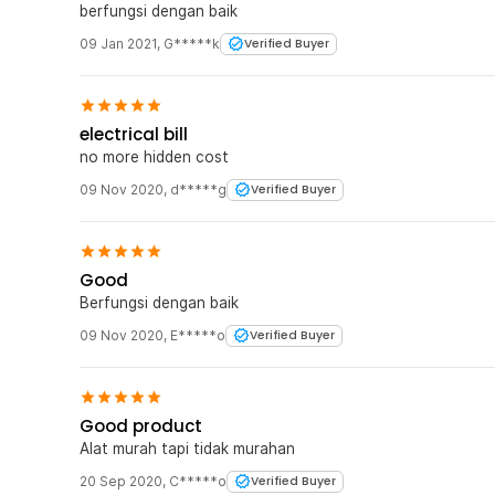
berfungsi dengan baik
09 Jan 2021
,
G*****k
Verified Buyer
electrical bill
no more hidden cost
09 Nov 2020
,
d*****g
Verified Buyer
Good
Berfungsi dengan baik
09 Nov 2020
,
E*****o
Verified Buyer
Good product
Alat murah tapi tidak murahan
20 Sep 2020
,
C*****o
Verified Buyer