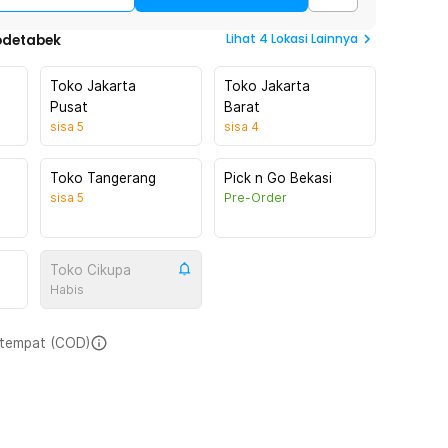
Lihat
4
Lokasi Lainnya
odetabek
Toko Jakarta
Toko Jakarta
Pusat
Barat
sisa
5
sisa
4
Toko Tangerang
Pick n Go Bekasi
sisa
5
Pre-Order
Toko Cikupa
Habis
i tempat (COD)