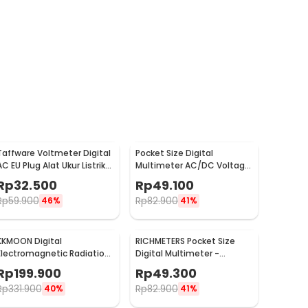
Taffware Voltmeter Digital
Pocket Size Digital
AC EU Plug Alat Ukur Listrik
Multimeter AC/DC Voltage
110-300V - DM55-1
Tester - DT83B
Rp
32.500
Rp
49.100
Rp
59.900
Rp
82.900
46%
41%
KKMOON Digital
RICHMETERS Pocket Size
Electromagnetic Radiation
Digital Multimeter -
Field Dosimeter Detector -
DT9205A
Rp
199.900
Rp
49.300
ET825
Rp
331.900
Rp
82.900
40%
41%