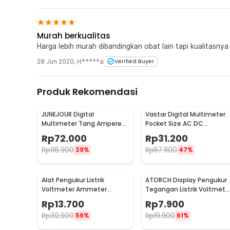
Murah berkualitas
Harga lebih murah dibandingkan obat lain tapi kualitasny
28 Jun 2020
,
H*****a
Verified Buyer
Produk Rekomendasi
JUNEJOUR Digital
Vastar Digital Multimeter
Multimeter Tang Ampere
Pocket Size AC DC
Voltage NCV Tester Clamp
Multitester Portable -
Rp
72.000
Rp
31.200
- DT266
DT830B
Rp
116.900
Rp
57.900
39%
47%
Alat Pengukur Listrik
ATORCH Display Pengukur
Voltmeter Ammeter
Tegangan Listrik Voltmete
Electric DIY LED Display -
LED - 123
Rp
13.700
Rp
7.900
GN-0117
Rp
30.900
Rp
19.900
56%
61%