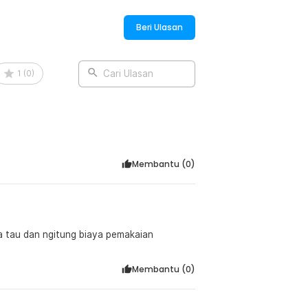
Beri Ulasan
1
(
0
)
Cari Ulasan
Membantu (
0
)
isa tau dan ngitung biaya pemakaian
Membantu (
0
)