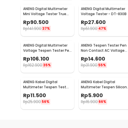
ANENG Digital Multimeter
ANENG Digital Multimeter
Mini Voltage Tester True
Voltage Tester - DT-830B
RMS - M118A
Rp
90.500
Rp
27.600
Rp
141.900
Rp
51.900
37%
47%
ANENG Digital Multimeter
ANENG Tespen Tester Pen
Voltage Tespen Tester Pen
Non Contact AC Voltage
- A3003
Detector 90-1000V 1AC-D
Rp
106.100
Rp
14.600
Rp
162.900
Rp
31.900
35%
55%
ANENG Kabel Digital
ANENG Kabel Digital
Multimeter Tespen Test
Multimeter Tespen Silicon
Lead Retardant 10A 1000V -
Rubber Wire 10A 1000V -
Rp
11.500
Rp
5.900
PT1002
PT830
Rp
25.900
Rp
16.900
56%
66%