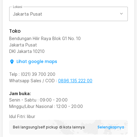
Lokasi
Jakarta Pusat
Toko
Bendungan Hilir Raya Blok G1 No. 10
Jakarta Pusat
DKI Jakarta
10210
Lihat google maps
Telp
:
(021) 39 700 200
Whatsapp Sales / COD
:
0896 135 222 00
Jam buka:
Senin - Sabtu
:
09:00
-
20:00
Minggu/Libur Nasional
:
12:00
-
20:00
Idul Fitri
: libur
Selengkapnya
Beli langsung/self pickup di kota lainnya