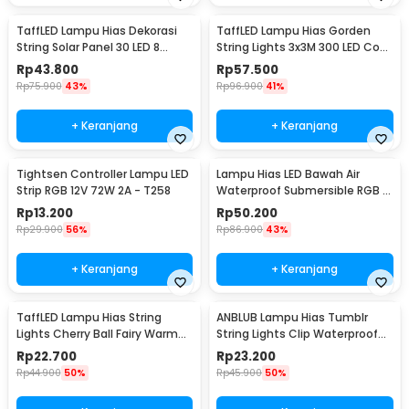
TaffLED Lampu Hias Dekorasi
TaffLED Lampu Hias Gorden
String Solar Panel 30 LED 8
String Lights 3x3M 300 LED Cool
Mode 6.5M - 896
White 18W - 300L
Rp
43.800
Rp
57.500
Rp
75.900
43%
Rp
96.900
41%
+ Keranjang
+ Keranjang
Tightsen Controller Lampu LED
Lampu Hias LED Bawah Air
Strip RGB 12V 72W 2A - T258
Waterproof Submersible RGB 2
PCS with Remote - 13017
Rp
13.200
Rp
50.200
Rp
29.900
56%
Rp
86.900
43%
+ Keranjang
+ Keranjang
TaffLED Lampu Hias String
ANBLUB Lampu Hias Tumblr
Lights Cherry Ball Fairy Warm
String Lights Clip Waterproof
White 5M - LY20W
20 LED 2M - 0606
Rp
22.700
Rp
23.200
Rp
44.900
50%
Rp
45.900
50%