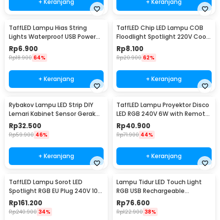
+ Keranjang
+ Keranjang
TaffLED Lampu Hias String
TaffLED Chip LED Lampu COB
Lights Waterproof USB Power
Floodlight Spotlight 220V Cool
50 LED 5M - SZ
White 6000K 50W - COB4060-
Rp
6.900
Rp
8.100
AC220-50
Rp
18.900
64%
Rp
20.900
62%
+ Keranjang
+ Keranjang
Rybakov Lampu LED Strip DIY
TaffLED Lampu Proyektor Disco
Lemari Kabinet Sensor Gerak
LED RGB 240V 6W with Remote
4.5W 1M - 2835
Control - CY-LV-RG
Rp
32.500
Rp
40.900
Rp
59.900
46%
Rp
71.900
44%
+ Keranjang
+ Keranjang
TaffLED Lampu Sorot LED
Lampu Tidur LED Touch Light
Spotlight RGB EU Plug 240V 10W
RGB USB Rechargeable
- L18RG
1500mAh 5V 3W - F8-1
Rp
161.200
Rp
76.600
Rp
240.900
34%
Rp
122.900
38%