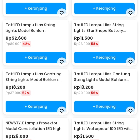
+ Keranjang
+ Keranjang
TaffLED Lampu Hias String
TaffLED Lampu Hias String
Lights Model Bohlam
Lights Star Shape Battery
Waterproof 20 LED 5M - PD039
Power 20 LED 3M - 2G11
Rp
52.600
Rp
11.500
Rp
89.900
42%
Rp
26.900
58%
+ Keranjang
+ Keranjang
TaffLED Lampu Hias Gantung
TaffLED Lampu Hias Gantung
String Lights Model Bohlam
String Lights Model Bohlam
Mini Waterproof 6M - ZYD0931
Mini Waterproof 3M - ZYD0931
Rp
18.200
Rp
13.200
Rp
37.900
52%
Rp
29.900
56%
+ Keranjang
+ Keranjang
NEWSTYLE Lampu Proyektor
TaffLED Lampu Hias String
Model Constellation LED Night
Lights Waterproof 100 LED with
Light 3W 5V - NL-USB
Solar Panel - M071
Rp
126.000
Rp
31.500