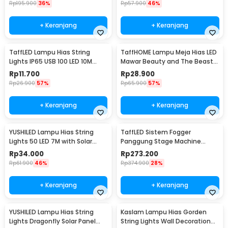
Rp
195.900
36%
Rp
57.900
46%
+ Keranjang
+ Keranjang
TaffLED Lampu Hias String
TaffHOME Lampu Meja Hias LED
Lights IP65 USB 100 LED 10M
Mawar Beauty and The Beast
Warm White - TDC-01
Warm White - AC01
Rp
11.700
Rp
28.900
Rp
26.900
57%
Rp
65.900
57%
+ Keranjang
+ Keranjang
YUSHILED Lampu Hias String
TaffLED Sistem Fogger
Lights 50 LED 7M with Solar
Panggung Stage Machine
Panel - M072
Ejector with RGB LED - KY-
Rp
34.000
Rp
273.200
LED500
Rp
61.900
46%
Rp
374.900
28%
+ Keranjang
+ Keranjang
YUSHILED Lampu Hias String
Kaslam Lampu Hias Gorden
Lights Dragonfly Solar Panel
String Lights Wall Decoration