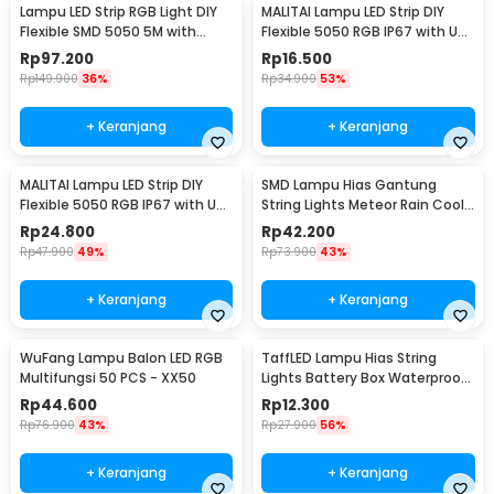
Lampu LED Strip RGB Light DIY
MALITAI Lampu LED Strip DIY
Flexible SMD 5050 5M with
Flexible 5050 RGB IP67 with USB
Remote
Controller 1M - SMD2835
Rp
97.200
Rp
16.500
Rp
149.900
36%
Rp
34.900
53%
+ Keranjang
+ Keranjang
MALITAI Lampu LED Strip DIY
SMD Lampu Hias Gantung
Flexible 5050 RGB IP67 with USB
String Lights Meteor Rain Cool
Controller 2M - SMD2835
White 30cm 8 PCS
Rp
24.800
Rp
42.200
Rp
47.900
49%
Rp
73.900
43%
+ Keranjang
+ Keranjang
WuFang Lampu Balon LED RGB
TaffLED Lampu Hias String
Multifungsi 50 PCS - XX50
Lights Battery Box Waterproof
50 LED 5M - G5
Rp
44.600
Rp
12.300
Rp
76.900
43%
Rp
27.900
56%
+ Keranjang
+ Keranjang