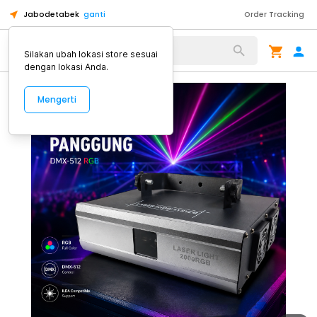
Jabodetabek
ganti
Order Tracking
Alat Kopi
Silakan ubah lokasi store sesuai
dengan lokasi Anda.
Mengerti