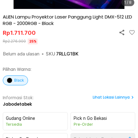
1 / 8
ALiEN Lampu Proyektor Laser Panggung Light DMX-512 LED
RGB - 2000RGB
-
Black
Rp
1.711.700
Rp
2.276.900
25
%
Belum ada ulasan
•
SKU
7RLLG1BK
Pilihan Warna:
Black
Lihat
Lokasi Lainnya
Informasi Stok:
Jabodetabek
Gudang Online
Pick n Go Bekasi
Tersedia
Pre-Order