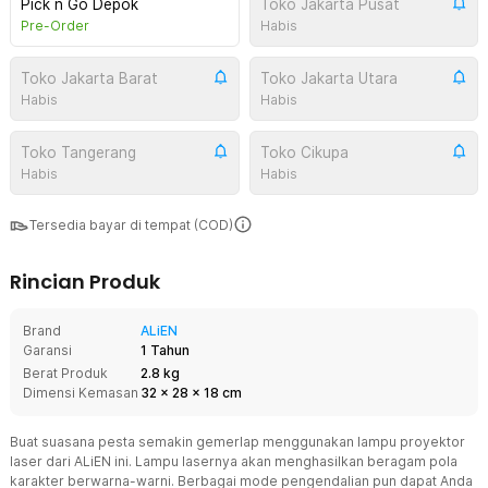
Pick n Go Depok
Toko Jakarta Pusat
Pre-Order
Habis
Toko Jakarta Barat
Toko Jakarta Utara
Habis
Habis
Toko Tangerang
Toko Cikupa
Habis
Habis
Tersedia bayar di tempat (COD)
Rincian Produk
Brand
ALiEN
Garansi
1 Tahun
Berat Produk
2.8 kg
Dimensi Kemasan
32
x
28
x
18
cm
Buat suasana pesta semakin gemerlap menggunakan lampu proyektor
laser dari ALiEN ini. Lampu lasernya akan menghasilkan beragam pola
karakter berwarna-warni. Berbagai mode pengendalian pun dapat Anda