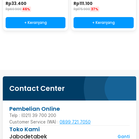
IP65 8 Modes 20 LED - M088
18W 3x3M 320 LED - S-32
Rp
33.400
Rp
111.100
Rp
60.900
46%
Rp
175.900
37%
+ Keranjang
+ Keranjang
Beli Sekarang
Contact Center
Pembelian Online
Telp : (021) 39 700 200
Customer Service (WA) :
0899 721 7050
Toko Kami
Jabodetabek
Ganti