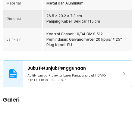
Material
Metal dan Aluminium
Anda dapat mengatur pola yang sesuai untuk menunjang suasana
pesta. Berkat adanya port DMX-512, Anda dapat melakukan fungsi
kontrol sinyal. Kontrol juga bisa dilakukan melalui suara, mode
26.5 x 20.2 x 7.3 cm
Dimensi
otomatis, dan master-slave.
Panjang Kabel: Sekitar 115 cm
Kelengkapan Produk
Kontrol Chanel: 10/34 DMX-512
Lain-lain
Pemindaian: Galvanometer 20 kpps/ ± 25°
Rincian yang Anda dapatkan untuk pembelian produk ini:
Plug Kabel: EU
1 x ALiEN Lampu Proyektor Laser Panggung Light DMX-512 LED
RGB - 2000RGB
1 x Kabel Daya EU
1 x Panduan Penggunaan
Buku Petunjuk Penggunaan
ALiEN Lampu Proyektor Laser Panggung Light DMX-
512 LED RGB - 2000RGB
Galeri