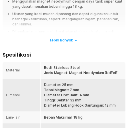
Menggunakan magnet neodymium dengan daya tarik super kuat
yang dapat menahan beban hingga 18 kg.
Ukuran yang kecil mudah dipasang dan dapat digunakan untuk
berbagai kebutuhan, seperti mengangkat logam, penahan rak,
dan lainnya.
Dilengkapi gantungan dari materian stailess steel yang anti
karat sehingga tidak mudah rusak dan dapat digunakan untuk
Lebih Banyak
jangka panjang.
Overview
Spesifikasi
Dari banyaknya alat multifungsi, magnet gantungan inilah yang patut Anda
miliki. Anda bisa menggunakannya untuk kebutuhan rumah, industri,
Bodi: Stainless Steel
Material
indoor dan outdoor. Skenario penggunaannya pun cukup luas, seperti
Jenis Magnet: Magnet Neodymium (NdFeB)
menggantungkan tanaman, alat pertukangan, hingga mengambil barang
di dalam air. Memiliki daya magnet yang kuat sehingga bisa menempel di
Diameter: 25 mm
area besi dengan sangat kokoh.
Tebal Magnet: 7 mm
Dimensi
Diameter Drat Baut: 4 mm
Fitur
Tinggi: Sekitar 32 mm
Diameter Lubang Hook Gantungan: 12 mm
Daya Magnet Kuat
Gantungan dinding memiliki magnet yang dapat ditempelkan ke
Lain-lain
Beban Maksimal: 18 kg
besi. Kekuatan magnet dapat menahan beban seberat 18 kg,
dengan catatan selama permukaan beban tersebut rata, datar,