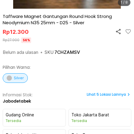
1 / 8
Taffware Magnet Gantungan Round Hook Strong
Neodymium N35 25mm - D25
-
Silver
Rp
12.300
Rp
27.900
56
%
Belum ada ulasan
•
SKU
7CHZAMSV
Pilihan Warna:
Silver
Lihat
5
Lokasi Lainnya
Informasi Stok:
Jabodetabek
Gudang Online
Toko Jakarta Barat
Tersedia
Tersedia