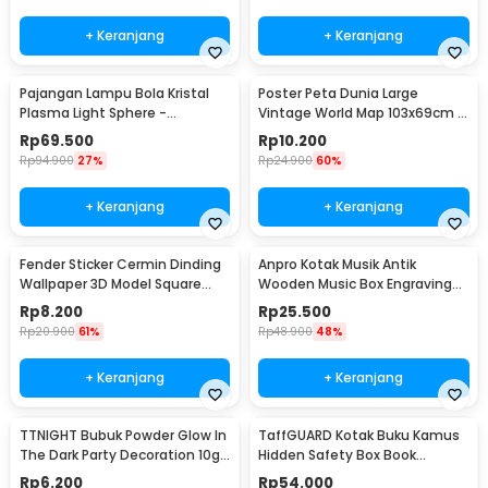
+ Keranjang
+ Keranjang
Pajangan Lampu Bola Kristal
Poster Peta Dunia Large
Plasma Light Sphere -
Vintage World Map 103x69cm -
ZC211700
N401
Rp
69.500
Rp
10.200
Rp
94.900
27%
Rp
24.900
60%
+ Keranjang
+ Keranjang
Fender Sticker Cermin Dinding
Anpro Kotak Musik Antik
Wallpaper 3D Model Square
Wooden Music Box Engraving
Mirror 9 PCS - Q353
Harry Potter - ADQ0194
Rp
8.200
Rp
25.500
Rp
20.900
61%
Rp
48.900
48%
+ Keranjang
+ Keranjang
TTNIGHT Bubuk Powder Glow In
TaffGUARD Kotak Buku Kamus
The Dark Party Decoration 10g
Hidden Safety Box Book
- T01
Password Lock Size S - KB-10P
Rp
6.200
Rp
54.000