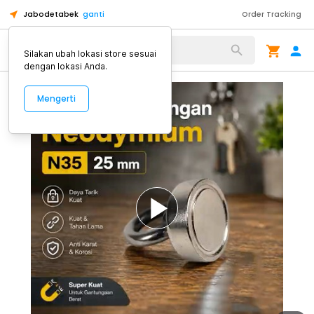
Jabodetabek
ganti
Order Tracking
Alat Kopi
Silakan ubah lokasi store sesuai
dengan lokasi Anda.
Mengerti