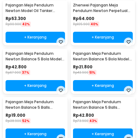
Pajangan Meja Pendulum
Zhenwei Pajangan Meja
Newton Model Oil Tanker
Pendulum Newton Perpetual
Perpetual Debate - B101
Model Ferris Wheel - ZPW
Rp
53.300
Rp
64.000
Rp
90.900
42%
Rp
105.900
40%
+ Keranjang
+ Keranjang
Pajangan Meja Pendulum
Pajangan Meja Pendulum
Newton Balance 5 Bola Model
Newton Balance 5 Bola Model
Arched M - ZY02
Arched S - ZY02
Rp
42.800
Rp
21.800
Rp
67.900
37%
Rp
43.900
51%
+ Keranjang
+ Keranjang
Pajangan Meja Pendulum
Pajangan Meja Pendulum
Newton Balance 5 Balls
Newton Balance 5 Balls
Stainless Steel Model T S -
Stainless Steel Model T L -
Rp
19.000
Rp
42.800
LX013
LX013
Rp
38.900
52%
Rp
73.900
43%
+ Keranjang
+ Keranjang