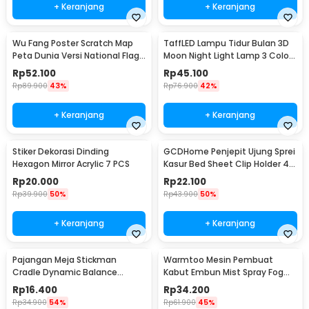
+ Keranjang
+ Keranjang
Wu Fang Poster Scratch Map
TaffLED Lampu Tidur Bulan 3D
Peta Dunia Versi National Flag
Moon Night Light Lamp 3 Color
- ZJP-M018
8cm 1W 5V - LD002701
Rp
52.100
Rp
45.100
Rp
89.900
43%
Rp
76.900
42%
+ Keranjang
+ Keranjang
Stiker Dekorasi Dinding
GCDHome Penjepit Ujung Sprei
Hexagon Mirror Acrylic 7 PCS
Kasur Bed Sheet Clip Holder 4
PCS - FS-1809
Rp
20.000
Rp
22.100
Rp
39.900
50%
Rp
43.900
50%
+ Keranjang
+ Keranjang
Pajangan Meja Stickman
Warmtoo Mesin Pembuat
Cradle Dynamic Balance
Kabut Embun Mist Spray Fog
Instrument Ball Pendulum
Maker 12 LED 24V - WT01
Rp
16.400
Rp
34.200
Rp
34.900
54%
Rp
61.900
45%