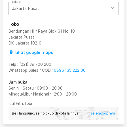
Lokasi
Jakarta Pusat
Toko
Bendungan Hilir Raya Blok G1 No. 10
Jakarta Pusat
DKI Jakarta
10210
Lihat google maps
Telp
:
(021) 39 700 200
Whatsapp Sales / COD
:
0896 135 222 00
Jam buka:
Senin - Sabtu
:
09:00
-
20:00
Minggu/Libur Nasional
:
12:00
-
20:00
Idul Fitri
: libur
Selengkapnya
Beli langsung/self pickup di kota lainnya