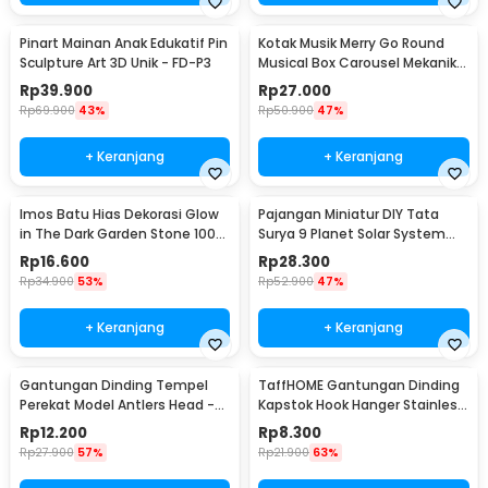
Pinart Mainan Anak Edukatif Pin
Kotak Musik Merry Go Round
Sculpture Art 3D Unik - FD-P3
Musical Box Carousel Mekanikal
- HD-Y02
Rp
39.900
Rp
27.000
Rp
69.900
43%
Rp
50.900
47%
+ Keranjang
+ Keranjang
Imos Batu Hias Dekorasi Glow
Pajangan Miniatur DIY Tata
in The Dark Garden Stone 100
Surya 9 Planet Solar System
PCS - HC0043
Planetary - 2135
Rp
16.600
Rp
28.300
Rp
34.900
53%
Rp
52.900
47%
+ Keranjang
+ Keranjang
Gantungan Dinding Tempel
TaffHOME Gantungan Dinding
Perekat Model Antlers Head -
Kapstok Hook Hanger Stainless
MU03
Steel 201 - MT11
Rp
12.200
Rp
8.300
Rp
27.900
57%
Rp
21.900
63%