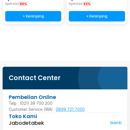
Rp
16.900
64%
Rp
91.900
42%
+ Keranjang
+ Keranjang
Beli Sekarang
Contact Center
Pembelian Online
Telp : (021) 39 700 200
Customer Service (WA) :
0899 721 7050
Toko Kami
Jabodetabek
Ganti