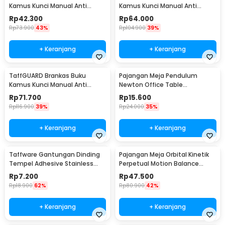
Kamus Kunci Manual Anti
Kamus Kunci Manual Anti
Maling Hidden Safe Box Kecil -
Maling Hidden Safe Box Sedang
Rp
42.300
Rp
64.000
KB-10L
- KB-10L
Rp
73.900
43%
Rp
104.900
39%
+ Keranjang
+ Keranjang
TaffGUARD Brankas Buku
Pajangan Meja Pendulum
Kamus Kunci Manual Anti
Newton Office Table
Maling Hidden Safe Box Besar -
Decoration 5 Ball S - H50S
Rp
71.700
Rp
15.600
KB-10L
Rp
116.900
39%
Rp
24.000
35%
+ Keranjang
+ Keranjang
Taffware Gantungan Dinding
Pajangan Meja Orbital Kinetik
Tempel Adhesive Stainless
Perpetual Motion Balance
Steel 6 PCS - ST40
Physics - NR31TX
Rp
7.200
Rp
47.500
Rp
18.900
62%
Rp
80.900
42%
+ Keranjang
+ Keranjang