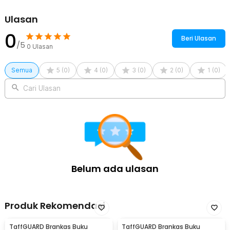
Ulasan
0
Beri Ulasan
/5
0
Ulasan
Semua
5
(
0
)
4
(
0
)
3
(
0
)
2
(
0
)
1
(
0
)
Cari Ulasan
Belum ada ulasan
Produk Rekomendasi
TaffGUARD Brankas Buku
TaffGUARD Brankas Buku